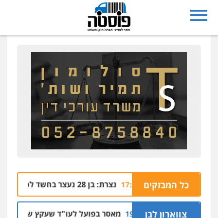
מערבי
כל המבזקים
נצרת: בן 28 נעצר בחשד לסחיטה באיומים מטלפון שאינו שלו
04.08 | 17:57
קלים
צווארון לבן
מאסר בפועל לעו"ד שעקץ שני מיליון שקל ע
04.08 | 19:10