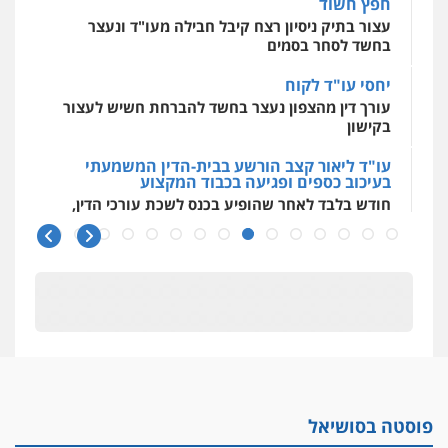
חפץ חשוד
וחקירות
עצור בתיק ניסיון רצח קיבל חבילה מעו"ד ונעצר
0525199949
בחשד לסחר בסמים
גל דהן – משרד עורך דין פלילי
יחסי עו"ד לקוח
פלילי
פשיעה חמורה
סמים
מעצרים
עורך דין מהצפון נעצר בחשד להברחת חשיש לעצור
וחקירות
בקישון
0544723840
עו"ד ליאור קצב הורשע בבית-הדין המשמעתי
בעיכוב כספים ופגיעה בכבוד המקצוע
חודש בלבד לאחר שהופיע בכנס לשכת עורכי הדין,
חנא בולוס – משרד עורכי דין
קצב הורשע
פלילי
פשיעה חמורה
צווארון לבן
נזיקין
0546661544
10 מיליון
עורך-דין חשוד בהעלמת הכנסות והתחמקות ממס
רכישה
עו"ד אורי רינצקי
פלילי
כלכלי
ניהול משפטים
קטינים בסביבה מנוכרת
0506216813
"ניכור הורי מכת מדינה": איך מתמודדים עם
ההשלכות ההרסניות של התופעה?
פוסטה בסושיאל
אלה המינויים
עדי כרמלי – חברת עו"ד
הוועדה לבחירת שופטים בחרה 26 שופטים ורשמים