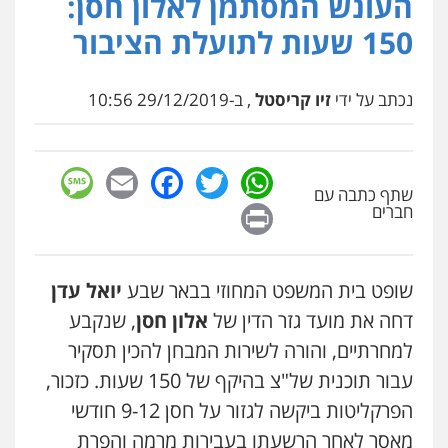
העונש המסתמן לאלון חסן:
עו"ד (רו"ח) יואב ציוני
עבירות מס
הלבנת הון
שומות וערעורי מס
150 שעות לתועלת הציבור
אילן כץ – משרד עורכי דין
0505430819
משפט פלילי
ייצוג שוטרים וסוהרים
חיילים
ועדות חקירה
0546312410
נכתב על ידי
זיו קריסטל
, ב-29/12/2019 10:56
עו"ד ד"ר איתן פינקלשטיין
כלכלי
הלבנת הון
חילוט
ייעוץ לעורכי דין
עו"ד נעם שביט
0507061374
פלילי
פשיעה חמורה
מיסים
הלבנת הון
sage
Facebook
Email
WhatsApp
Twitter
פסיכיאטריה משפטית
שתף כתבה עם
Print
0506216048
חברים
מצגר ושות', חברת עורכי דין
נדל"ן / עסקים
משפחה
תעבורה
כלכלי
הוצאה לפועל
עו"ד אמיר כהן
0545402829
שופט בית המשפט המחוזי בבאר שבע
יואל עדן
פלילי
מעצרים וחקירות
תעבורה
0537470000
דחה את מועד גזר הדין של
אלון חסן
, שנקבע
עורך דין תמיר אלטיט
למחרתיים, והורה לשירות המבחן להכין תסקיר
פלילי
תעבורה
עבור תוכנית של"צ בהיקף של 150 שעות. כזכור,
אבי אמר משרד עורכי דין
0545577862
פלילי
משפחה
אזרחי מסחרי
הפרקליטות ביקשה לגזור על חסן 9-12 חודשי
0502130230
מאסר לאחר הרשעתו בעבירות מרמה והפרת