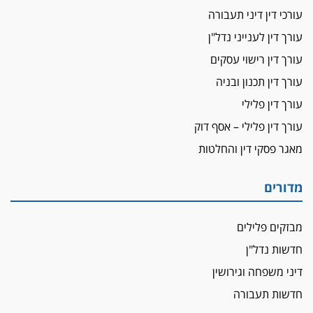
ביה"ד המשמעתי ביטל השעיה לצמיתות של
עורכי דין דיני תעבורה
עורכת-דין שהביעה שמחה ב-7 באוקטובר
עורך דין לענייני נדל"ן
אשם
עורך דין רישוי עסקים
עו"ד הלל בבייב הורשע בהונאת עשרות לקוחות,
עורך דין תכנון ובניה
ההסדר: 7-9 שנות מאסר
עורך דין פלילי
דין ומקרקעין
עורך דין פלילי – אסף דוק
עורך דין ברמת השרון נחקר בחשד למרמה בעסקת
נדל"ן
מאגר פסקי דין והחלטות
"אני מכינה 5-6 ג'וינטים ביום"
תובעת משטרתית פוטרה בחשד לעישון סמים
מדורים
שנחשף בפעילות בלשים בטלגרם
לא בכל יום
מבזקים פלילים
עו"ד שרון נהרי חיתן את בנו הבכור דניאל
חדשות נדל"ן
הכנסת אישרה
דיני משפחה וגירושין
הגבלת שכר טרחה בייצוג נכי צה"ל ונפגעי פעולות
חדשות תעבורה
איבה