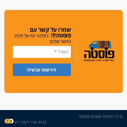
גלוק
די לאלימות
פאנל הלשכה על האלימות: "כישלון שמתחיל בחינוך
ונגמר במשטרה"
שמרו על קשר עם
פוסטה!!!
ניוזלטר יומי אל תיבת
מנכ"ל עכשיו
הדואר שלכם
בימ"ש מחוזי: החלטת עמית בכר לדחות מינוי מנכ"ל
חדש ללשכה אינה סבירה
משפחה ופוליטיקה
עו"ד גלעד מנשה ויאיר בכורו חגגו בר מצווה, שרי
הליכוד הפציצו
אתיקה בהקפאה
הקדנציה החוקית של ועדות האתיקה הסתיימה
והלשכה מצאה פתרון מאולתר
הזעקה
עשרות עורכי דין הפגינו בחיפה: "דמנו אינו הפקר,
© כל הזכויות שמורות פוסטה
דורשים הגנה וביטחון"
בניית אתר לעורך דין