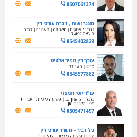
נדל"ן / עסקים
משפחה
תעבורה
כלכלי
הוצאה לפועל
0545402829
עורך דין תמיר אלטיט
פלילי
תעבורה
0545577862
עו"ד יוסי חמצני
כלכלי
צווארון לבן
פשיעה כלכלית
עבירות
מס
הלבנת הון
0505471497
גיל דביר – משרד עורכי דין
פלילי
פשיעה כלכלית
צווארון לבן
עו"ד יניב זוסמן
0506217771
פלילי
כלכלי
פשיעה חמורה
מעצרים
וחקירות
0525199949
עו"ד אביגדור פלדמן