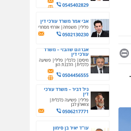
מחיקת כתבות מגוגל
ודחיקת אזכורים שליליים
שירותים מקצועיים לעורכי
אברהם שהבזי – משרד
דין
עורכי דין
מיסים
כלכלי
פלילי
פשיעה
0522508109
כלכלית
הלבנת הון
אחסון אתרים
0504456555
מהירות
הגנה
גיבוי
תמיכה
שירותים מקצועיים
Messag
Print
Fa
E
גיל דביר – משרד עורכי
לעורכי דין
דין
פלילי
פשיעה כלכלית
צווארון לבן
מרכז התחלה חדשה
0506217771
אסירים
עבירות מין
שירותים מקצועיים לעורכי
דין
עו"ד יאיר בן סימון
0544500346
פלילי
תעבורה
אזרחי
נזיקין
ביטוח
מאיה בלום, עו"ס,
0505719060
טיפול ושיקום
טיפול בהתמכרויות
שירותים מקצועיים לעורכי
דין
חנא בולוס – משרד עורכי
דין