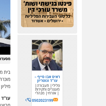
מסעדת 
ראיס אבו סייף –
עו"ד ונוטריון
פלילי
תעבורה
מיליו
מעצרים וחקירות
אזרחי
מנהלי
עו"ד 
0502023199
מביצו