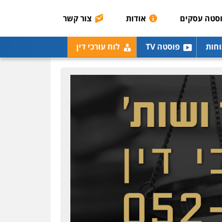
כלכלית
הלבנת הון
סטה עסקים
אודות
צור קשר
0504456555
גיל דביר – משרד עורכי
וחות
פוסטה TV
לוח עורכי דין
דין
פלילי
פשיעה כלכלית
צווארון לבן
0506217771
עו"ד יאיר בן סימון
פלילי
תעבורה
אזרחי
נזיקין
ביטוח
0505719060
חנא בולוס – משרד עורכי
דין
פלילי
פשיעה חמורה
צווארון לבן
נזיקין
0546661544
אלי אונגר משרד עו"ד