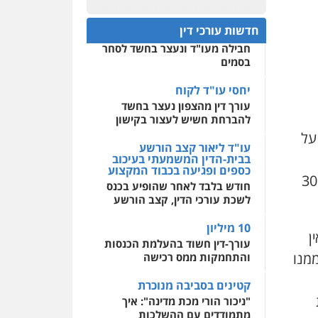
חפץ חשוד
0522508109
חדשות עורכי דין
עצור בתיק ניסיון רצח קיבל
חבילה מעו"ד ונעצר בחשד לסחר
אחסון אתרים
בסמים
מהירות
הגנה
גיבוי
תמיכה
שירותים מקצועיים
לעורכי דין
יחסי עו"ד לקוח
עורך דין מהצפון נעצר בחשד
להברחת חשיש לעצור בקישון
מרכז התחלה חדשה
על
אסירים
עבירות מין
עו"ד ליאור קצב הורשע
שירותים מקצועיים לעורכי
בבית-הדין המשמעתי בעיכוב
דין
כספים ופגיעה בכבוד המקצוע
מהבעלים, אמר שהמסעדה מעסיקה 300
חודש בלבד לאחר שהופיע בכנס
0544500346
לשכת עורכי הדין, קצב הורשע
10 מיליון
ן
עורך-דין חשוד בהעלמת הכנסות
מנו
והתחמקות ממס רכישה
קטינים בסביבה מנוכרת
"ניכור הורי מכת מדינה": איך
מתמודדים עם ההשלכות