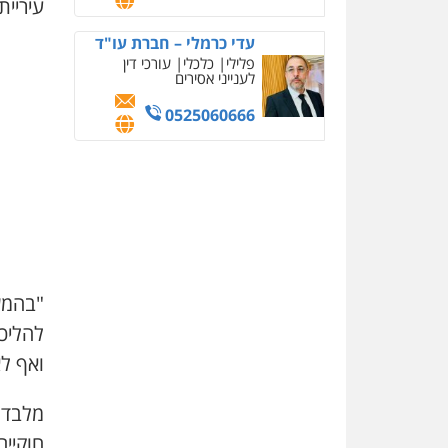
עיריית
עדי כרמלי – חברת עו"ד
פלילי
כלכלי
עורכי דין
לענייני אסירים
0525060666
להליכ
ואף ל
מלבד 
חוקיי