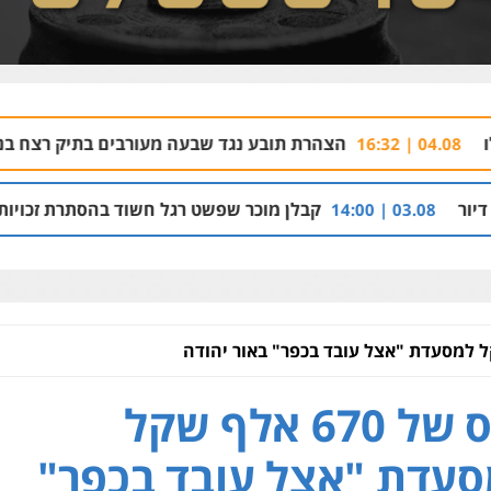
הצהרת תובע נגד שבעה מעורבים בתיק רצח בניהו רזי בירושלים
קבלן מוכר שפשט רגל חשוד בהסתרת זכויות בנכסי נדל"ן וה
קנס של 670 אלף שקל
עדת "אצל עובד בכפר"