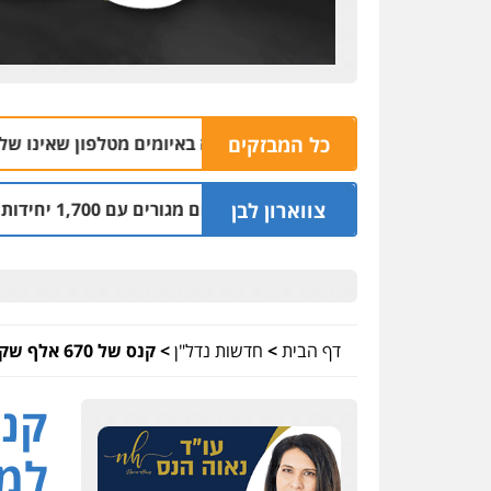
כל המבזקים
04.08 | 16:32
צווארון לבן
 יהפוך למתחם מגורים עם 1,700 יחידות דיור
03.08 | 14:00
דף הבית
>
חדשות נדל"ן
>
קנס של 670 אלף שקל למסעדת "אצל עובד בכפר" באור יהודה
למס