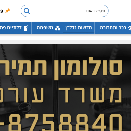
פו
רכב ותחבורה
חדשות נדל"ן
משפחה
דלתיים פת