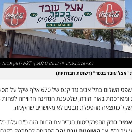
הצילומים בעמוד זה בהתאם לסעיף 27א לחוק זכויות יוצרים
"אצל עובד בכפר" (רשתות חברתיות)
בית משפט השלום בתל אביב גזר קנס של 670 אלף שקל
מוכר
ן שקל כתוצאה מהפעלת מבנים לא מאושרים שהקימה.
אמיר ברק
מהפרקליטות הגדיר את הרווח הזה כ"תועלת כל
ע עבירה", אך
השופטת ענת יהב
החליטה להסתפק בקנס 