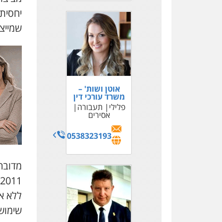
יחסית
שמייצ
אוטן ושות' –
משרד עורכי דין
פלילי
תעבורה
אסירים
0538323193
מדובר
שימוש