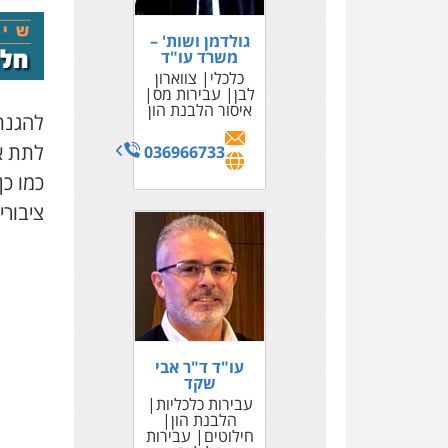
גולדמן ושות' –
משרד עו"ד
כלכלי
צווארון
לבן
עבירות מס
איסור הלבנת הון
להגנת
לתת אי
036966733
כמו כן
ציבורי
עו"ד ד"ר אבי
שקד
עבירות כלכליות
הלבנת הון
חילוטים
עבירות