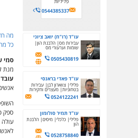
פליליות
0544385337
מה חד
עו"ד (רו"ח) יואב ציוני
עבירות מס
הלבנת הון
כל מה
שומות וערעורי מס
0505430819
סמי ש
מנת ל
עובד 
עו"ד פאדי בראנסי
פלילי
צווארון לבן
עבירות
אנשים 
בטחוניות
מעצרים וחקירות
0524122241
השופט
ספק כ
עו"ד תמיר סולומון
פלילי
כלכלי
מיסים
הלבנת
עולה 
הון
לאנשי
0528758840