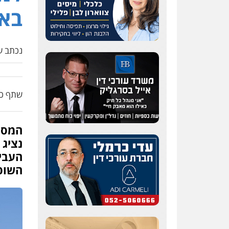
באו
נכתב על
שתף כת
המסע
נציג
השופט