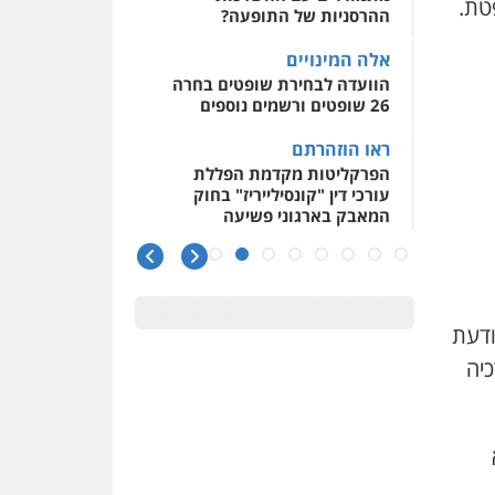
טת.
ההרסניות של התופעה?
אלה המינויים
הוועדה לבחירת שופטים בחרה
26 שופטים ורשמים נוספים
ראו הוזהרתם
הפרקליטות מקדמת הפללת
עורכי דין "קונסילייריז" בחוק
המאבק בארגוני פשיעה
משרות אמון
יו"ר מחוז ת"א משבץ עובדות
שלו למינוי דייני בית הדין
למשמעת
202 הנאשמת מודעת
כיה
האופנוע חזר הביתה
עו"ד גיל פרידמן והרפתקאות
אופנוע השטח שלו
הזכות לטנף
זוכה עורך-דין שהשווה את ברק