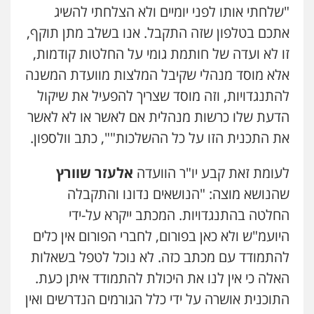
0505719060
"שלחתי אותו לפני יומיים ולא הצלחתי להשיג
אתכם בטלפון שזה התקבל. אנו בשלב מתן תוקף,
זו לא ועדה של חותמת גומי על החלטות קודמות,
חנא בולוס – משרד עורכי דין
אלא מוסד מנהלי שקיבל המלצות מוועדת המשנה
פלילי
פשיעה חמורה
צווארון לבן
נזיקין
0546661544
להתנגדויות, וזה מוסד שצריך להפעיל את שיקול
הדעת שלו כרשות מנהלית אם לאשר או לא לאשר
אלי אונגר משרד עו"ד
את התכנית הזו על כל ההשלכות"", כתב וולספון.
פלילי
פשיעה חמורה
מעצרים
מנהלי
רישוי
עסקים
לעומת זאת קבע יו"ר הוועדה
אלעזר שוורץ
0507302623
שהנושא מוצה: "הנושאים נדונו והתקבלה
החלטה בהתנגדויות. המכתב ייקרא על-ידי
עו"ד ד"ר איתן פינקלשטיין
כלכלי
הלבנת הון
חילוט
ייעוץ לעורכי דין
היועמ"ש ולא כאן בפורום, לחברי הפורום אין כלים
0507061374
להתמודד עם מכתב כזה. לא נוכל לטפל בשאלות
האלה כי אין לנו את היכולת להתמודד איתן כעת.
מצגר ושות', חברת עורכי דין
התוכנית אושרה על ידי כלל הגורמים הנדרשים ואין
נדל"ן / עסקים
משפחה
תעבורה
כלכלי