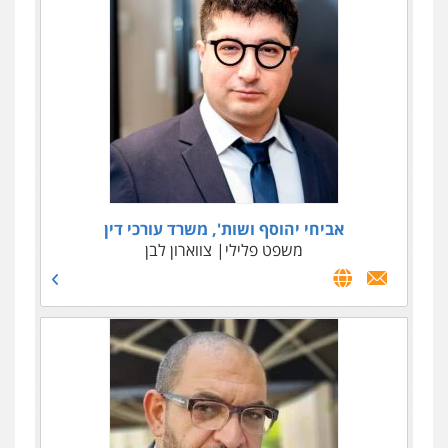
עו"ד ד"ר אבי שקד
אביחי יהוסף ושות', משרד עורכי דין
עבירות כלכליות
משפט פלילי
הלבנת הון
צווארון לבן
חילוטים
עבירות
פליליות
0544385337