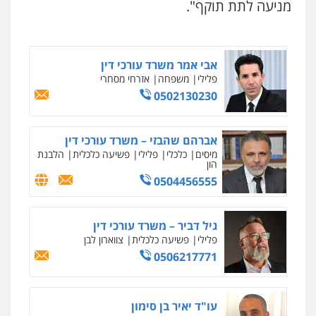
הוצאה לפועל
מניעה לתת תוקף".
0545402829
אבי אמר משרד עורכי דין
פלילי
משפחה
אזרחי מסחרי
0502130230
ניר קידר – צלם
צילום עורכי דין
שירותים מקצועיים לעורכי
דין
אברהם שהבזי – משרד עורכי דין
0504578527
מיסים
כלכלי
פלילי
פשיעה כלכלית
הלבנת
הון
0504456555
רונן הלל – מוניטין
מחיקת כתבות מגוגל ודחיקת אזכורים
שליליים
שירותים מקצועיים לעורכי דין
גיל דביר – משרד עורכי דין
0522508109
פלילי
פשיעה כלכלית
צווארון לבן
0506217771
אחסון אתרים
מהירות
הגנה
גיבוי
תמיכה
שירותים
מקצועיים לעורכי דין
עו"ד יאיר בן סימון