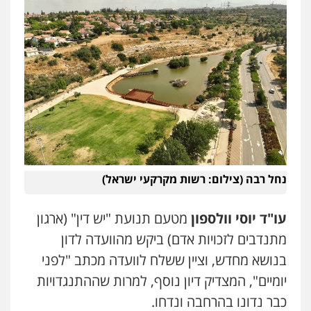
0545402829
אבי אמר משרד עורכי דין
פלילי
משפחה
אזרחי מסחרי
0502130230
אברהם שהבזי – משרד עורכי דין
מיסים
כלכלי
פלילי
פשיעה כלכלית
הלבנת
הון
0504456555
נחל רבה (צילום: רשות מקרקעי ישראל)
גיל דביר – משרד עורכי דין
עו"ד יוסי וולספון
מטעם תנועת "יש דין" (ארגון
פלילי
פשיעה כלכלית
צווארון לבן
מתנדבים לזכויות אדם) ביקש מהוועדה לדון
0506217771
בנושא מחדש, וציין ששלח לוועדה מכתב "לפני
יומיים", המצדיק דיון נוסף, למרות שההתנגדויות
עו"ד יאיר בן סימון
כבר נדונו בהרחבה ונדחו.
פלילי
תעבורה
אזרחי
נזיקין
ביטוח