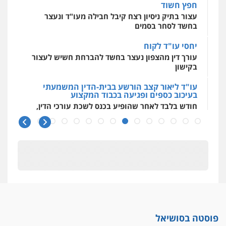
חפץ חשוד
עצור בתיק ניסיון רצח קיבל חבילה מעו"ד ונעצר
בחשד לסחר בסמים
יחסי עו"ד לקוח
עורך דין מהצפון נעצר בחשד להברחת חשיש לעצור
בקישון
עו"ד ליאור קצב הורשע בבית-הדין המשמעתי
בעיכוב כספים ופגיעה בכבוד המקצוע
חודש בלבד לאחר שהופיע בכנס לשכת עורכי הדין,
קצב הורשע
10 מיליון
עורך-דין חשוד בהעלמת הכנסות והתחמקות ממס
רכישה
קטינים בסביבה מנוכרת
"ניכור הורי מכת מדינה": איך מתמודדים עם
ההשלכות ההרסניות של התופעה?
פוסטה בסושיאל
אלה המינויים