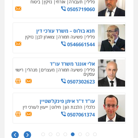
פלילי
תעבורה
אזרחי
נזיקין
ביטוח
0505719060
מרכז התחלה חדשה
אסירים
עבירות מין
שירותים מקצועיים
לעורכי דין
חנא בולוס – משרד עורכי דין
0544500346
פלילי
פשיעה חמורה
צווארון לבן
נזיקין
0546661544
מאיה בלום, עו"ס, טיפול ושיקום
טיפול בהתמכרויות
שירותים מקצועיים
לעורכי דין
אלי אונגר משרד עו"ד
0504062539
פלילי
פשיעה חמורה
מעצרים
מנהלי
רישוי
עסקים
0507302623
עו"ד ד"ר אבי שקד
עבירות כלכליות
הלבנת הון
חילוטים
עבירות פליליות
עו"ד ד"ר איתן פינקלשטיין
0544385337
כלכלי
הלבנת הון
חילוט
ייעוץ לעורכי דין
0507061374
איתי חקירות – שירותים לעורכי דין
חקירות פרטיות
חקירות כלכליות
חקירות
אישות
איתורים
מצגר ושות', חברת עורכי דין