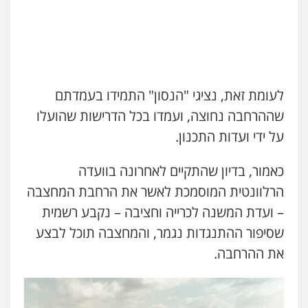
לעומת זאת, נציגי "הנסון" התמידו בעמדתם
שההרחבה נחוצה, ועמדו בכל הדרישות שהועלו
על ידי ועדות התכנון.
כאמור, בדיון שהתקיים לאחרונה בוועדה
הרלוונטית המוסמכת לאשר את הרחבת המחצבה
עו"ד ד"ר איתן פינקלשטיין
– ועדת המשנה לכרייה וחציבה – נקבע רשמית
כלכלי
הלבנת הון
חילוט
ייעוץ לעורכי דין
שסיפור ההתנגדות נגמר, והמחצבה תוכל לבצע
0507061374
את ההרחבה.
מצגר ושות', חברת עורכי דין
נדל"ן / עסקים
משפחה
תעבורה
כלכלי
הוצאה לפועל