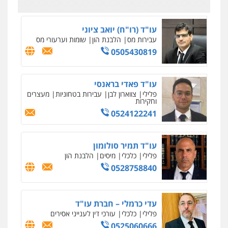
עו"ד (רו"ח) יואב ציוני
עבירות מס
הלבנת הון
שומות וערעורי מס
0505430819
עו"ד פאדי בראנסי
פלילי
צווארון לבן
עבירות בטחוניות
מעצרים
וחקירות
0524122241
עו"ד תמיר סולומון
פלילי
כלכלי
מיסים
הלבנת הון
0528758840
עדי כרמלי – חברת עו"ד
פלילי
כלכלי
עורכי דין לענייני אסירים
0525060666