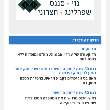
0504578527
על סדר היום
כנס תובענות ייצוגיות: "בעקבות ה-AI התפתח טרנד
רונן הלל – מוניטין
תביעות הגנת הפרטיות"
מחיקת כתבות מגוגל ודחיקת אזכורים
שליליים
שירותים מקצועיים לעורכי דין
מחוז מרכז לפני הכנסת
0522508109
כנס תביעות ייצוגיות: הדילמה בין זכויות צרכנים
להגנה על עסקים קטנים
חדשות עורכי דין
אחסון אתרים
תנו וקחו
מהירות
הגנה
גיבוי
תמיכה
שירותים
מקצועיים לעורכי דין
הדוקטורט של עו"ד יואב ציוני: מע"מ ומוסדות ללא
כוונת רווח
כנס 60 שנה לחוק הירושה: המתח שבין חוק יחסי
ממון לבין חוק הירושה
מרכז התחלה חדשה
האם בני זוג יכולים לקבוע מראש, במסגרת הסכם
אסירים
עבירות מין
שירותים מקצועיים
לעורכי דין
ממון, גם
0544500346
כנס 60 שנה לחוק הירושה
ראשי הכנס מדגישים את המהפכה הטכנולגית
שמחייבת שינויי חקיקה