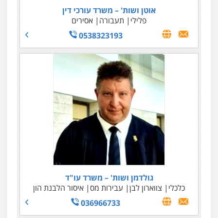
אוטן ושות' – משרד עורכי דין
פלילי
תעבורה
אסירים
0538323193
גולדמן ושות' – משרד עו"ד
כלכלי
צווארון לבן
עבירות מס
איסור הלבנת הון
036966733