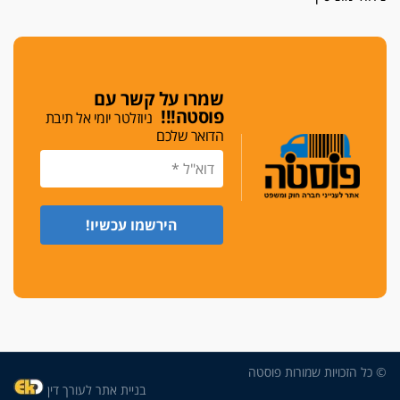
כפר מנדא: עורך דין נעצר בחשד להחזקת שני אקדח
גלוק
די לאלימות
פאנל הלשכה על האלימות: "כישלון שמתחיל בחינוך
ונגמר במשטרה"
שמרו על קשר עם
פוסטה!!!
ניוזלטר יומי אל תיבת
מנכ"ל עכשיו
הדואר שלכם
בימ"ש מחוזי: החלטת עמית בכר לדחות מינוי מנכ"ל
חדש ללשכה אינה סבירה
משפחה ופוליטיקה
עו"ד גלעד מנשה ויאיר בכורו חגגו בר מצווה, שרי
הליכוד הפציצו
אתיקה בהקפאה
הקדנציה החוקית של ועדות האתיקה הסתיימה
והלשכה מצאה פתרון מאולתר
הזעקה
עשרות עורכי דין הפגינו בחיפה: "דמנו אינו הפקר,
© כל הזכויות שמורות פוסטה
דורשים הגנה וביטחון"
בניית אתר לעורך דין