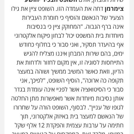
שליליים
שירותים מקצועיים לעורכי דין
צימרמן
דחה את העמדה הזו. השופט ציין את גילו
0522508109
הצעיר של הנאשם והוסיף כי חומרת העבירות
אחסון אתרים
אינה ברף הגבוה. "המחוקק ציין כי בנסיבות
מהירות
הגנה
גיבוי
תמיכה
שירותים
מיוחדות בית המשפט יכול לבחון פיקוח אלקטרוני
מקצועיים לעורכי דין
אף בהיעדר תסקיר, ואני סבור כי בחלוף כחודש
ימים, בהם שירות המבחן איננו מצליח להגיש
מרכז התחלה חדשה
התייחסות לסוגיה זו, אין מקום לחזור ולדחות את
אסירים
עבירות מין
שירותים מקצועיים
לעורכי דין
הדיון, וזאת כאשר המשיב ממשיך ושוהה במעצר
0544500346
תקופה כה ארוכה", הוסיף השופט, "לפיכך, אני
סבור כי הסיטואציה אשר לפניי אינה עומדת בגדר
מאיה בלום, עו"ס, טיפול ושיקום
אותן נסיבות מיוחדות אשר מאפשרות מתן החלטה
טיפול בהתמכרויות
שירותים מקצועיים
לעורכי דין
לגופו של עניין". לבסוף, השופט הורה על שחרורו
0504062539
של הנאשם למעצר בית באיזוק אלקטרוני, תוך
חתימה על ערבות עצמית והפקדת 12 אלף שקל
עו"ד ד"ר אבי שקד
עבירות כלכליות
הלבנת הון
חילוטים