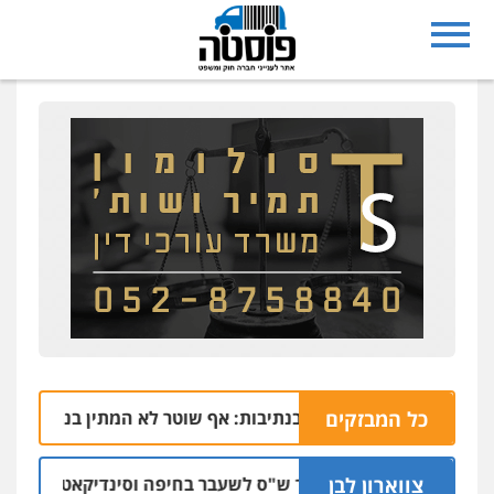
כל המבזקים
הרצח בנתיבות: אף שוטר לא המתין בנתב"ג לזכריה א
06.08 | 1
צווארון לבן
כתב אישום: יו"ר ש"ס לשעבר בחיפה וסינדיקאט ההלוואות ש