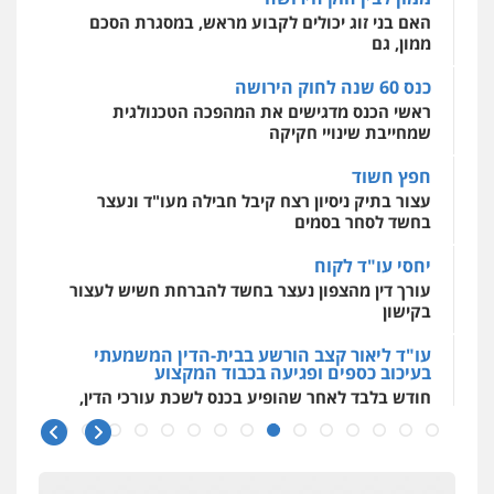
מרכז התחלה חדשה
האם בני זוג יכולים לקבוע מראש, במסגרת הסכם
אסירים
עבירות מין
שירותים מקצועיים
לעורכי דין
ממון, גם
0544500346
כנס 60 שנה לחוק הירושה
ראשי הכנס מדגישים את המהפכה הטכנולגית
שמחייבת שינויי חקיקה
חפץ חשוד
עצור בתיק ניסיון רצח קיבל חבילה מעו"ד ונעצר
בחשד לסחר בסמים
יחסי עו"ד לקוח
עורך דין מהצפון נעצר בחשד להברחת חשיש לעצור
בקישון
עו"ד ליאור קצב הורשע בבית-הדין המשמעתי
בעיכוב כספים ופגיעה בכבוד המקצוע
חודש בלבד לאחר שהופיע בכנס לשכת עורכי הדין,
קצב הורשע
10 מיליון
עורך-דין חשוד בהעלמת הכנסות והתחמקות ממס