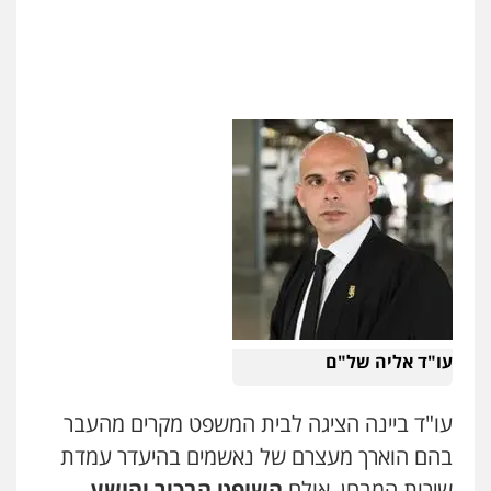
ניר קידר – צלם
צילום עורכי דין
שירותים מקצועיים לעורכי
עו"ד אליה של"ם
דין
0504578527
עו"ד ביינה הציגה לבית המשפט מקרים מהעבר
בהם הוארך מעצרם של נאשמים בהיעדר עמדת
רונן הלל – מוניטין
מחיקת כתבות מגוגל ודחיקת אזכורים
שירות המבחן, אולם
השופט הבכיר יהושע