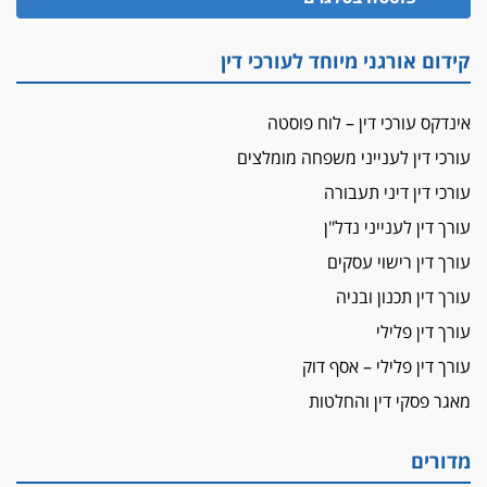
זוכה עורך-דין שהשווה את ברק לסינוואר ואת
"הבמות של קפלן" לחמאס
קידום אורגני מיוחד לעורכי דין
מאסר לעורך הדין
מאסר בפועל לעו"ד מהצפון שהגיש תביעות
אינדקס עורכי דין – לוח פוסטה
פיקטיביות בשם פלסטינים
עורכי דין לענייני משפחה מומלצים
על המידתיות
ביה"ד המשמעתי ביטל השעיה לצמיתות של
עורכי דין דיני תעבורה
עורכת-דין שהביעה שמחה ב-7 באוקטובר
עורך דין לענייני נדל"ן
אשם
עורך דין רישוי עסקים
עו"ד הלל בבייב הורשע בהונאת עשרות לקוחות,
עורך דין תכנון ובניה
ההסדר: 7-9 שנות מאסר
עורך דין פלילי
דין ומקרקעין
עורך דין פלילי – אסף דוק
עורך דין ברמת השרון נחקר בחשד למרמה בעסקת
נדל"ן
מאגר פסקי דין והחלטות
"אני מכינה 5-6 ג'וינטים ביום"
תובעת משטרתית פוטרה בחשד לעישון סמים
מדורים
שנחשף בפעילות בלשים בטלגרם