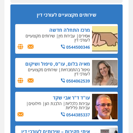
מהירות
הגנה
גיבוי
תמיכה
שירותים
מקצועיים לעורכי דין
סקס בכל מחיר
שירותים מקצועיים לעורכי דין
כתב האישום נגד עו"ד עידן דביר: האונס והמחירון
לאקטים מיניים
מרכז התחלה חדשה
כתב אישום: יו"ר ש"ס לשעבר בחיפה וסינדיקאט
אסירים
עבירות מין
שירותים מקצועיים
ההלוואות של משפחת הרינג
לעורכי דין
הפרקליטות: הרב נתנאל חייק ואביו הרב אריה חייק
0544500346
שמשו אנשי
החשוד ברצח עו"ד ארבל פלדמן טען לרקע נפשי
מאיה בלום, עו"ס, טיפול ושיקום
ושתק בחקירתו
טיפול בהתמכרויות
שירותים מקצועיים
לעורכי דין
בבית המשפט התברר כי לחשוד, אחמד אלרג'וב
מרמלה, לא נערכה
0504062539
יחסי עו"ד לקוח
עו"ד ד"ר אבי שקד
עורכת דין נעצרה בחשד להעברת סם לנאשם בכלא
עבירות כלכליות
הלבנת הון
חילוטים
השרון
עבירות פליליות
0544385337
דבר למיקרופון
נציב תלונות הציבור על השופטים: עדיף למעט
בפרקטיקה של דיונים "מחוץ לפרוטוקול"
איתי חקירות – שירותים לעורכי דין