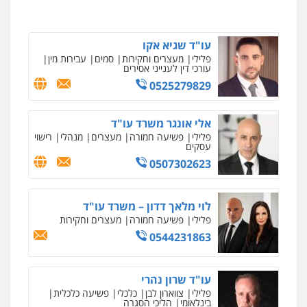
0546657865
עו"ד אלון קריטי
פלילי
כלכלי
אלימות
סמים
מעצרים
עו"ד שגיא אקו
0525544654
פלילי
מעצרים וחקירות
סמים
עבירות מין
עורכי דין לענייני אסירים
0525279829
ניר קידר – צלם
עו"ד זוהר ארבל
צילום עורכי דין
שירותים מקצועיים לעורכי
פלילי
פשיעה חמורה
מעצרים וחקירות
דין
קטינים
אלי אונגר משרד עו"ד
0504578527
פלילי
פשיעה חמורה
מעצרים
מנהלי
רישוי
0538788878
עסקים
0507302623
רונן הלל – מוניטין
מחיקת כתבות מגוגל ודחיקת אזכורים
שליליים
שירותים מקצועיים לעורכי דין
לוי מלאך דדון – משרד עו"ד
0522508109
פלילי
פשיעה חמורה
מעצרים וחקירות
0544231863
אחסון אתרים
מהירות
הגנה
גיבוי
תמיכה
שירותים
מקצועיים לעורכי דין
עו"ד שרון נהרי
פלילי
צווארון לבן
כלכלי
פשיעה כלכלית
בינלאומי
הליכי הסגרה