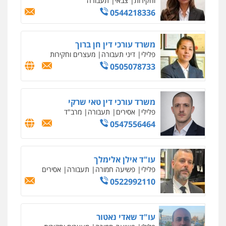
וחקירות
צבאי
תעבורה
0544218336
משרד עורכי דין חן ברוך
פלילי
דיני תעבורה
מעצרים וחקירות
0505078733
משרד עורכי דין טאי שרקי
פלילי
אסירים
תעבורה
מרב"ד
0547556464
עו"ד אילן אלימלך
פלילי
פשיעה חמורה
תעבורה
אסירים
0522992110
עו"ד שאדי נאטור