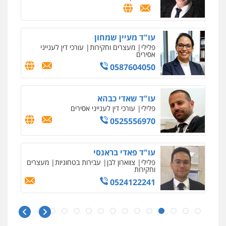
מרכז התחלה חדשה
אסירים
עבירות מין
שירותים מקצועיים
לעורכי דין
עו"ד מעיין שמחון
0544500346
פלילי
מעצרים וחקירות
עורכי דין לענייני
אסירים
0587604050
מאיה בלום, עו"ס, טיפול ושיקום
טיפול בהתמכרויות
שירותים מקצועיים
לעורכי דין
עו"ד שאדי כבהא
0504062539
פלילי
עורכי דין לענייני אסירים
0525556970
עו"ד ד"ר אבי שקד
עבירות כלכליות
הלבנת הון
חילוטים
עבירות פליליות
עו"ד פאדי בראנסי
0544385337
פלילי
צווארון לבן
עבירות בטחוניות
מעצרים
וחקירות
0524122241
איתי חקירות – שירותים לעורכי דין
חקירות פרטיות
חקירות כלכליות
חקירות
אישות
איתורים
עו"ד אלינור טל
0537865001
עבירות פליליות
משפט מנהלי
עתירות