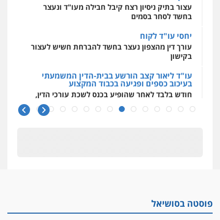
עצור בתיק ניסיון רצח קיבל חבילה מעו"ד ונעצר
פלילי
תעבורה
בחשד לסחר בסמים
0523379525
יחסי עו"ד לקוח
עורך דין מהצפון נעצר בחשד להברחת חשיש לעצור
עו"ד אליה חן ברק
בקישון
פלילי
פשיעה חמורה
ליווי וייצוג בחקירות
ומעצרים
אסירים
נוער
עו"ד ליאור קצב הורשע בבית-הדין המשמעתי
0525914163
בעיכוב כספים ופגיעה בכבוד המקצוע
חודש בלבד לאחר שהופיע בכנס לשכת עורכי הדין,
קצב הורשע
משרד עורכי דין פארס פלאח
פלילי
צבאי
צווארון לבן והונאה
ביטוח לאומי
10 מיליון
0549911449
עורך-דין חשוד בהעלמת הכנסות והתחמקות ממס
רכישה
קטינים בסביבה מנוכרת
עו"ד עידית שינו-אמיתי
"ניכור הורי מכת מדינה": איך מתמודדים עם
פלילי
עורכי דין לענייני אסירים
פשיעה
חמורה
מעצרים וחקירות
ההשלכות ההרסניות של התופעה?
0507587013
פוסטה בסושיאל
אלה המינויים
הוועדה לבחירת שופטים בחרה 26 שופטים ורשמים