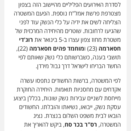
לסדרת האירועים הפליליים מהיישוב הזה בצפון
עו"ד אילן אלימלך
פלילי
פשיעה חמורה
תעבורה
אסירים
מצטרפת פרשת אמל"ח נוספת. הפעם המשטרה
0522992110
הצליחה לשים את ידיה על כלי הנשק עוד לפני
שהגיעו לרחובות. שוטרים מהיחידה המרכזית של
עו"ד שאדי נאטור
משטרת מחוז צפון עצרו ב-5 בינואר את
רוג'די
פלילי
פשיעה חמורה
מעצרים וחקירות
חסארמה
(23) ו
מוחמד פהים חסארמה
(22),
0509230800
תושבי בענה, כשברשותם כלי נשק שאותם לפי
החשד הבריחו לישראל דרך גבול מירדן.
גיל דביר – משרד עורכי דין
פלילי
פשיעה כלכלית
צווארון לבן
לפי המשטרה, ברשות החשודים נתפסו עשרה
שני אלגרבלי – משרד עורכי דין
0506217771
פלילי
עורכי דין לענייני אסירים
תעבורה
אקדחים עם מחסניות תואמות. היחידה החוקרת
0507120031
מייחסת לשניים עבירות נשק שונות, בכללן ביצוע
סלימאן אבו שעירה – משרד עורכי דין
עסקת נשק, ייבואו, נשיאתו והובלתו. החשודים
פלילי
בטחוני
צבאי
נזיקין
עו"ד אייל אביטל
הובאו לבית משפט השלום בנצרת. נציג
0547780927
פלילי
פשיעה חמורה
מעצרים וחקירות
המשטרה,
רס"ר בכר סח
, ביקש להאריך את
0544712201