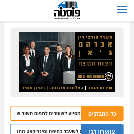
כל המבזקים
פו: רחפן משטרתי מסייע לשוטרים לתפוס חשוד שזרק אקדח בנצר
צווארון לבן
ב אישום: יו"ר ש"ס לשעבר בחיפה וסינדיקאט ההלוואות של משפח