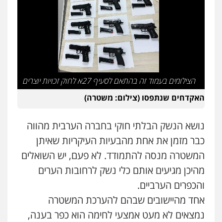
פלילי
מעצרים וחקירות
עורכי דין לענייני
אסירים
0505216700
אייל בן שושן, עורך דין פלילי
פלילי
מעצרים וחקירות
פשיעה חמורה
נוער
רישום פלילי
0522763105
הצילומים בעמוד זה בהתאם לסעיף 27א לחוק זכויות יוצרים
האקדחים שנתפסו (צילום: משטרה)
עו"ד שלומי שרון
פלילי
צבאי
מעצרים וחקירות
נושא הנשק הבלתי חוקי בחברה הערבית מהווה
0547342002
כבר מזמן את אחת מהבעיות העיקריות שאיתן
המשטרה מנסה להתמודד. לא פעם, יש השואלים
עו"ד אלון קריטי
מהיכן מגיעים אותם כלי נשק לרחובות הערים
פלילי
כלכלי
אלימות
סמים
מעצרים
והכפרים הערביים.
0525544654
אחד מהיישובים שבהם להערכת המשטרה
נמצאים לא מעט אמצעי לחימה הוא כפר בענה,
עו"ד זוהר ארבל