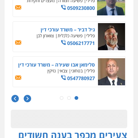
פלילי
פשיעה חמורה
מעצרים וחקירות
0509230800
גיל דביר – משרד עורכי דין
פלילי
פשיעה כלכלית
צווארון לבן
0506217771
סלימאן אבו שעירה – משרד עורכי דין
פלילי
בטחוני
צבאי
נזיקין
0547780927
עו"ד אסף גונן
פלילי
פשע חמור
תעבורה
צבא
מעצרים
וחקירות
0542255161
צעירים מכפר בענה חשודים
גל דהן – משרד עורך דין פלילי