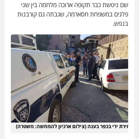
שם ניטשת כבר תקופה ארוכה מלחמה בין שני
פלילי
פשיעה חמורה
מעצרים וחקירות
קטינים
פלגים במשפחת חסארמה, שגבתה גם קורבנות
0538788878
בנפש.
עו"ד שלי גורביץ – לוי
משפט פלילי
פשיעה חמורה
מעצרים
וחקירות
צבאי
תעבורה
0544218336
משרד עורכי דין חן ברוך
פלילי
דיני תעבורה
מעצרים וחקירות
0505078733
משרד עורכי דין טאי שרקי
פלילי
אסירים
תעבורה
מרב"ד
0547556464
זירת ירי בכפר בענה (צילום ארכיון להמחשה: משטרה)