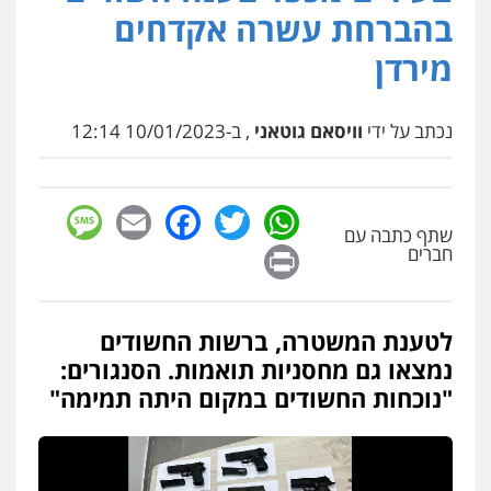
פלילי
פשיעה חמורה
סמים
מעצרים
בהברחת עשרה אקדחים
וחקירות
0544723840
מירדן
עו"ד ראוף נג'אר
פלילי
עורכי דין לענייני אסירים
מעצרים
נכתב על ידי
וויסאם גוטאני
, ב-10/01/2023 12:14
סמים
רכוש
0548009246
sage
Facebook
Email
WhatsApp
Twitter
שתף כתבה עם
עדי כרמלי – חברת עו"ד
Print
חברים
פלילי
כלכלי
עורכי דין לענייני אסירים
0525060666
לטענת המשטרה, ברשות החשודים
גיא זהבי משרד עורכי דין
נמצאו גם מחסניות תואמות. הסנגורים:
פלילי
משפחה
"נוכחות החשודים במקום היתה תמימה"
503456449
עו"ד איהאב ג'לג'ולי