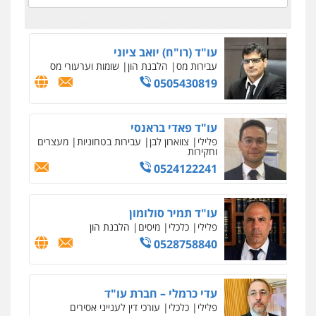
עו"ד (רו"ח) יואב ציוני
עבירות מס
הלבנת הון
שומות וערעורי מס
0505430819
עו"ד פאדי בראנסי
פלילי
צווארון לבן
עבירות בטחוניות
מעצרים
וחקירות
0524122241
עו"ד תמיר סולומון
פלילי
כלכלי
מיסים
הלבנת הון
0528758840
עדי כרמלי – חברת עו"ד
פלילי
כלכלי
עורכי דין לענייני אסירים