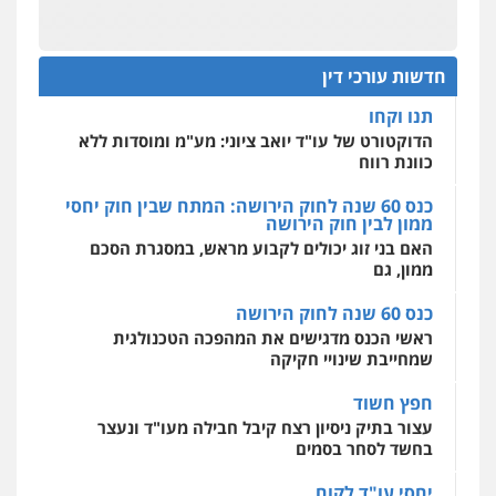
שליליים
שירותים מקצועיים לעורכי דין
מחוז מרכז לפני הכנסת
0522508109
כנס תביעות ייצוגיות: הדילמה בין זכויות צרכנים
להגנה על עסקים קטנים
חדשות עורכי דין
אחסון אתרים
תנו וקחו
מהירות
הגנה
גיבוי
תמיכה
שירותים
מקצועיים לעורכי דין
הדוקטורט של עו"ד יואב ציוני: מע"מ ומוסדות ללא
כוונת רווח
כנס 60 שנה לחוק הירושה: המתח שבין חוק יחסי
ממון לבין חוק הירושה
מרכז התחלה חדשה
האם בני זוג יכולים לקבוע מראש, במסגרת הסכם
אסירים
עבירות מין
שירותים מקצועיים
לעורכי דין
ממון, גם
0544500346
כנס 60 שנה לחוק הירושה
ראשי הכנס מדגישים את המהפכה הטכנולגית
שמחייבת שינויי חקיקה
חפץ חשוד
עצור בתיק ניסיון רצח קיבל חבילה מעו"ד ונעצר
בחשד לסחר בסמים
יחסי עו"ד לקוח