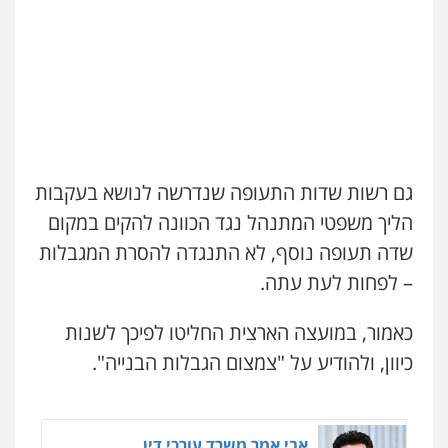
פלילי
פשיעה חמורה
צווארון לבן
נזיקין
0546661544
אלי אונגר משרד עו"ד
פלילי
פשיעה חמורה
מעצרים
מנהלי
רישוי
עסקים
0507302623
גם רשות שדות התעופה שנדרשה לנושא בעקבות
עו"ד ד"ר איתן פינקלשטיין
הליך משפטי המתנהל נגד הכוונה להקים במקום
כלכלי
הלבנת הון
חילוט
ייעוץ לעורכי דין
שדה תעופה נוסף, לא התנגדה להסרת המגבלות
0507061374
– לפחות לעת עתה.
מצגר ושות', חברת עורכי דין
כאמור, במועצה הארצית החליטו לפיכך לשנות
נדל"ן / עסקים
משפחה
תעבורה
כלכלי
הוצאה לפועל
כיוון, ולהודיע על "צמצום הגבלות הבנייה".
0545402829
אבי אמר משרד עורכי דין