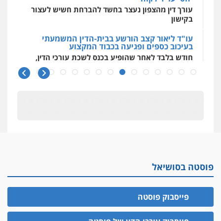
עורך דין מהצפון נעצר בחשד להברחת חשיש לעצור
בקישון
עו"ד ליאור קצב הורשע בבית-הדין המשמעתי
בעיכוב כספים ופגיעה בכבוד המקצוע
חודש בלבד לאחר שהופיע בכנס לשכת עורכי הדין,
קצב הורשע
10 מיליון
עורך-דין חשוד בהעלמת הכנסות והתחמקות ממס
רכישה
קטינים בסביבה מנוכרת
"ניכור הורי מכת מדינה": איך מתמודדים עם
ההשלכות ההרסניות של התופעה?
פוסטה בסושיאל
אלה המינויים
הוועדה לבחירת שופטים בחרה 26 שופטים ורשמים
נוספים
פייסבוק פוסטה
ראו הוזהרתם
הפרקליטות מקדמת הפללת עורכי דין "קונסילייריז"