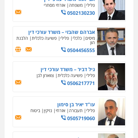
פלילי
משפחה
אזרחי מסחרי
0502130230
ניר קידר – צלם
צילום עורכי דין
שירותים מקצועיים לעורכי
דין
אברהם שהבזי – משרד עורכי דין
0504578527
מיסים
כלכלי
פלילי
פשיעה כלכלית
הלבנת
הון
0504456555
רונן הלל – מוניטין
מחיקת כתבות מגוגל ודחיקת אזכורים
שליליים
שירותים מקצועיים לעורכי דין
גיל דביר – משרד עורכי דין
0522508109
פלילי
פשיעה כלכלית
צווארון לבן
0506217771
אחסון אתרים
מהירות
הגנה
גיבוי
תמיכה
שירותים
מקצועיים לעורכי דין
עו"ד יאיר בן סימון
פלילי
תעבורה
אזרחי
נזיקין
ביטוח
0505719060
מרכז התחלה חדשה
אסירים
עבירות מין
שירותים מקצועיים
לעורכי דין