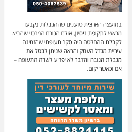
במועצה הארצית טוענים שההגבלות נקבעו
מראש לתקופת ניסיון, אולם הגורם המרכזי שהביא
לקבלת ההחלטה היה סקר תעופתי שהזמינה
עיריית מגדל העמק והראה שניתן לבטל את
מגבלת הגובה והדבר לא יפריע לשדה התעופה –
עו"ד ד"ר איתן פינקלשטיין
כלכלי
הלבנת הון
חילוט
ייעוץ לעורכי דין
אם וכאשר יקום.
0507061374
מצגר ושות', חברת עורכי דין
נדל"ן / עסקים
משפחה
תעבורה
כלכלי
הוצאה לפועל
0545402829
אבי אמר משרד עורכי דין