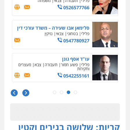
פלילי
תעבורה
צבאי
משפחה
0526577766
סלימאן אבו שעירה – משרד עורכי דין
פלילי
בטחוני
צבאי
נזיקין
0547780927
עו"ד אסף גונן
פלילי
פשע חמור
תעבורה
צבא
מעצרים
וחקירות
0542255161
גל דהן – משרד עורך דין פלילי
פלילי
פשיעה חמורה
סמים
מעצרים
וחקירות
0544723840
קריות: שלושה בגירים וקטין
עו"ד ראוף נג'אר