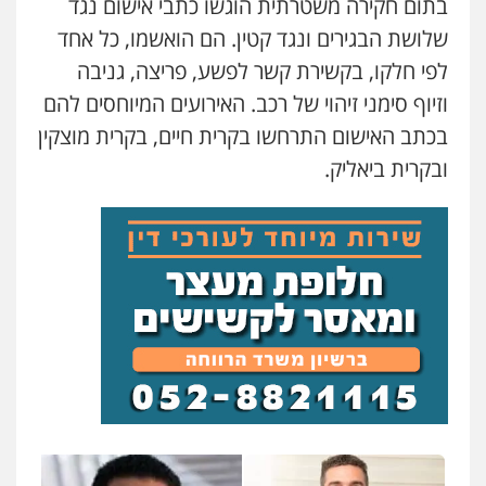
בתום חקירה משטרתית הוגשו כתבי אישום נגד
משרד עורכי דין טאי שרקי
שלושת הבגירים ונגד קטין. הם הואשמו, כל אחד
פלילי
אסירים
תעבורה
מרב"ד
0547556464
לפי חלקו, בקשירת קשר לפשע, פריצה, גניבה
וזיוף סימני זיהוי של רכב. האירועים המיוחסים להם
אברהם שהבזי – משרד עורכי דין
בכתב האישום התרחשו בקרית חיים, בקרית מוצקין
מיסים
כלכלי
פלילי
פשיעה כלכלית
הלבנת
ובקרית ביאליק.
הון
0504456555
עו"ד אילן אלימלך
פלילי
פשיעה חמורה
תעבורה
אסירים
0522992110
עו"ד יוסי חמצני
כלכלי
צווארון לבן
פשיעה כלכלית
עבירות
מס
הלבנת הון
0505471497
עו"ד אורנת קמרון