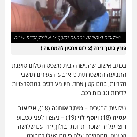
פלילי
מעצרים וחקירות
עורכי דין לענייני
אסירים
0505216700
אייל בן שושן, עורך דין פלילי
הצילומים בעמוד זה בהתאם לסעיף 27א לחוק זכויות יוצרים
פלילי
מעצרים וחקירות
פשיעה חמורה
נוער
רישום פלילי
פורץ בתוך דירה (צילום ארכיון להמחשה )
0522763105
בכתב אישום שהגישה לבית משפט השלום טוענת
עו"ד שלומי שרון
התביעה המשטרתית כי ארבעה צעירים תושבי
פלילי
צבאי
מעצרים וחקירות
0547342002
הקריות, בהם קטין אחד, היו מעורבים בהתפרצויות
לדירות וגניבות רכב.
עו"ד אלון קריטי
שלושת הבגירים –
מיתר אוחנה
(18),
אליאור
פלילי
כלכלי
אלימות
סמים
מעצרים
עטיה
(18) ו
יוסף לוי
(19) – נעצרו לפני כשבוע
0525544654
וחצי על ידי שוטרי תחנת זבולון, יחד עם שלושה
קטינים. מהחקירה עלה כי הם פעלו כחבורה
עו"ד זוהר ארבל