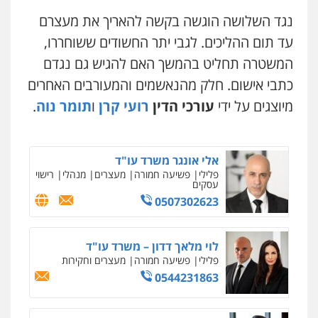
פלילי
פשיעה חמורה
ליווי וייצוג בחקירות
נגד השלושה הוגשה בקשה להאריך את מעצרם
עו"ד ראוף נג'אר
ומעצרים
פלילי
עורכי דין לענייני אסירים
מעצרים
0508824984
עד תום ההליכים. לגבי יתר החשודים ששוחררו,
סמים
רכוש
המשטרה תחליט בהמשך האם להגיש גם נגדם
0548009246
עו"ד שגיא אקו
כתבי אישום. חלק מהנאשמים והמעורבים האחרים
פלילי
מעצרים וחקירות
סמים
עבירות מין
עורכי דין לענייני אסירים
מיוצגים על ידי
עורכי הדין
רועי קרן
ו
תומר נוה
.
דוד אפרים משרד עורכי דין
0525279829
פלילי
צווארון לבן
מס הכנסה
מע"מ
0506209859
אלי אונגר משרד עו"ד
פלילי
פשיעה חמורה
מעצרים
מנהלי
רישוי
עסקים
עדי כרמלי – חברת עו"ד
0507302623
פלילי
כלכלי
עורכי דין לענייני אסירים
ניר קידר – צלם
0525060666
צילום עורכי דין
שירותים מקצועיים לעורכי
דין
לוי מלאך דדון – משרד עו"ד
0504578527
פלילי
פשיעה חמורה
מעצרים וחקירות
גיא זהבי משרד עורכי דין
0544231863
פלילי
משפחה
רונן הלל – מוניטין
503456449
מחיקת כתבות מגוגל ודחיקת אזכורים
שליליים
שירותים מקצועיים לעורכי דין