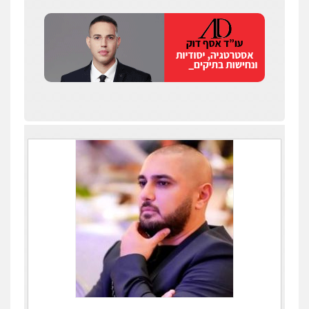
עדי כרמלי – חברת עו"ד
פלילי
כלכלי
עורכי דין לענייני אסירים
0525060666
גיא זהבי משרד עורכי דין
פלילי
משפחה
503456449
עו"ד איהאב ג'לג'ולי
פלילי
מעצרים וחקירות
עורכי דין לענייני
אסירים