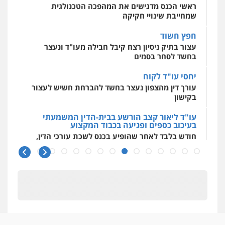
ראשי הכנס מדגישים את המהפכה הטכנולגית
אסירים
עבירות מין
שירותים מקצועיים
לעורכי דין
שמחייבת שינויי חקיקה
עו"ד יפעת שוורץ סיל
0544500346
פלילי
תעבורה
חפץ חשוד
0523379525
עצור בתיק ניסיון רצח קיבל חבילה מעו"ד ונעצר
בחשד לסחר בסמים
עו"ד אליה חן ברק
יחסי עו"ד לקוח
פלילי
פשיעה חמורה
ליווי וייצוג בחקירות
עורך דין מהצפון נעצר בחשד להברחת חשיש לעצור
ומעצרים
אסירים
נוער
בקישון
0525914163
עו"ד ליאור קצב הורשע בבית-הדין המשמעתי
בעיכוב כספים ופגיעה בכבוד המקצוע
חודש בלבד לאחר שהופיע בכנס לשכת עורכי הדין,
משרד עורכי דין פארס פלאח
קצב הורשע
פלילי
צבאי
צווארון לבן והונאה
ביטוח לאומי
0549911449
10 מיליון
עורך-דין חשוד בהעלמת הכנסות והתחמקות ממס
רכישה
עו"ד עידית שינו-אמיתי
פלילי
עורכי דין לענייני אסירים
פשיעה
קטינים בסביבה מנוכרת
חמורה
מעצרים וחקירות
"ניכור הורי מכת מדינה": איך מתמודדים עם
0507587013