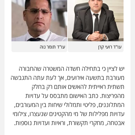
פלילי
תעבורה
עורכי דין לענייני אסירים
משפחה
נוער
עו"ד שאדי נאטור
0505417090
פלילי
פשיעה חמורה
מעצרים וחקירות
0509230800
שני אלגרבלי – משרד עורכי דין
פלילי
עורכי דין לענייני אסירים
תעבורה
גיל דביר – משרד עורכי דין
0507120031
עו"ד רועי קרן
עו"ד תומר נוה
פלילי
פשיעה כלכלית
צווארון לבן
0506217771
עו"ד אייל אביטל
יש לציין כי בתחילה חשדה המשטרה שהחבורה
פלילי
פשיעה חמורה
מעצרים וחקירות
עו"ד תמיר סולומון
מעורבת בתשעה אירועים, אך לעת עתה התגבשה
0544712201
פלילי
כלכלי
מיסים
הלבנת הון
תשתית ראייתית להאשים אותם רק בחלק
0528758840
מהפריצות. כתב האישום מתבסס על עדויות
עו"ד בועז קניג
המתלוננים, פליטי ותמלולי שיחות בין המעורבים,
פלילי
משפחה
כלכלי
צבאי
עו"ד משה פלמור
0507003001
עדויות מפלילות של מי מהקטינים שנעצרו, צילומי
פלילי
כלכלי
צווארון לבן
עורכי דין לענייני
אסירים
אבטחה, מחקרי תקשורת, וראיות ועדויות נוספות.
0549732303
מנשה, אלמוג – עורכי דין