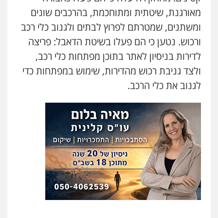
פלילי
פשיעה חמורה
מעצרים וחקירות
מאורגנת, שיטתית ומתוחכמת, בהרכבים שונים
קטינים
ומשתנים, שמטרתם לפרוץ לבתים ולגנוב כלי רכב
0538788878
ורכוש. נטען כי הם פעלו בשיטת הדאבל: פריצה
עו"ד שלי גורביץ – לוי
לדירות בניסיון לאתר בתוכן מפתחות כלי רכב,
משפט פלילי
פשיעה חמורה
מעצרים
ולצד גניבת רכוש מהדירות, שימוש במפתחות כדי
וחקירות
צבאי
תעבורה
0544218336
לגנוב את כלי הרכב.
משרד עורכי דין חן ברוך
פלילי
דיני תעבורה
מעצרים וחקירות
0505078733
עו"ד קארין לגטיוי
פלילי
פשיעה חמורה
מעצרים וחקירות
0507446995