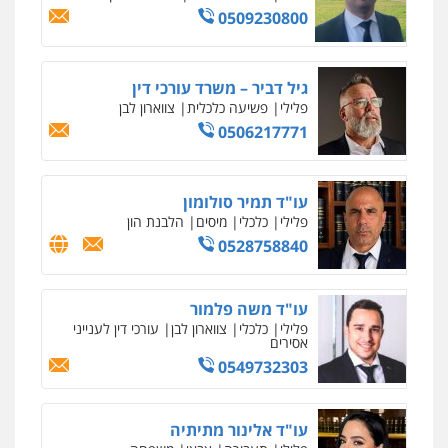
0509230800
גיל דביר – משרד עורכי דין
פלילי
פשיעה כלכלית
צווארון לבן
0506217771
עו"ד תמיר סולומון
פלילי
כלכלי
מיסים
הלבנת הון
0528758840
עו"ד משה פלמור
פלילי
כלכלי
צווארון לבן
עורכי דין לענייני
אסירים
0549732303
עו"ד אלינור מתיתיה