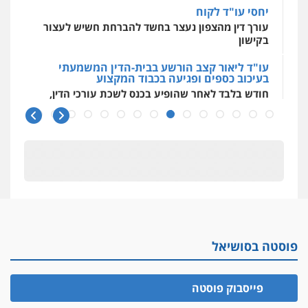
יחסי עו"ד לקוח
עורך דין מהצפון נעצר בחשד להברחת חשיש לעצור
בקישון
עו"ד ליאור קצב הורשע בבית-הדין המשמעתי
בעיכוב כספים ופגיעה בכבוד המקצוע
חודש בלבד לאחר שהופיע בכנס לשכת עורכי הדין,
קצב הורשע
10 מיליון
עורך-דין חשוד בהעלמת הכנסות והתחמקות ממס
רכישה
קטינים בסביבה מנוכרת
"ניכור הורי מכת מדינה": איך מתמודדים עם
ההשלכות ההרסניות של התופעה?
פוסטה בסושיאל
אלה המינויים
הוועדה לבחירת שופטים בחרה 26 שופטים ורשמים
נוספים
פייסבוק פוסטה
ראו הוזהרתם