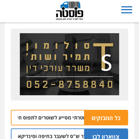
כל המבזקים
צפו: רחפן משטרתי מסייע לשוטרים לתפוס חשוד שזרק אקדח
צווארון לבן
כתב אישום: יו"ר ש"ס לשעבר בחיפה וסינדיקאט ההלוואות ש