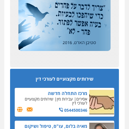
צילום עורכי דין
שירותים מקצועיים לעורכי
דין
אבי שקד מונה
0504578527
כחבר ועדת איסור הלבנת הון בלשכת עורכי הדין
רונן הלל – מוניטין
194 עורכי הדין החדשים
מחיקת כתבות מגוגל ודחיקת אזכורים
אחרי המלחמה: הוסמכו בירושלים עורכות ועורכי
שליליים
שירותים מקצועיים לעורכי דין
הדין החדשים
0522508109
עסקה חמה
מפקח במס הכנסה ועורך-דין חשודים בהצהרה כוזבת
אחסון אתרים
על עסקת נדל"ן בצפון
מהירות
הגנה
גיבוי
תמיכה
שירותים
מקצועיים לעורכי דין
סקס בכל מחיר
שירותים מקצועיים לעורכי דין
כתב האישום נגד עו"ד עידן דביר: האונס והמחירון
לאקטים מיניים
מרכז התחלה חדשה
כתב אישום: יו"ר ש"ס לשעבר בחיפה וסינדיקאט
אסירים
עבירות מין
שירותים מקצועיים
ההלוואות של משפחת הרינג
לעורכי דין
הפרקליטות: הרב נתנאל חייק ואביו הרב אריה חייק
0544500346
שמשו אנשי
החשוד ברצח עו"ד ארבל פלדמן טען לרקע נפשי
מאיה בלום, עו"ס, טיפול ושיקום