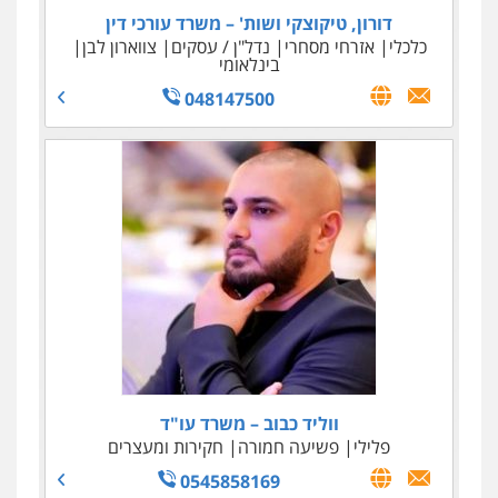
דורון, טיקוצקי ושות' – משרד עורכי דין
כלכלי
אזרחי מסחרי
נדל"ן / עסקים
צווארון לבן
בינלאומי
048147500
ווליד כבוב – משרד עו"ד
פלילי
פשיעה חמורה
חקירות ומעצרים
0545858169