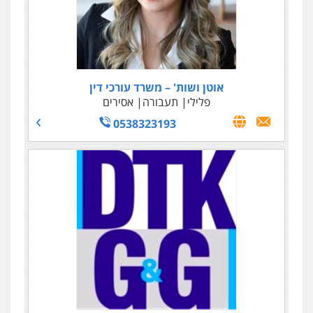
עו"ד נאוה הנס
אוטן ושות' – משרד עורכי דין
כלכלי
פלילי
תעבורה
מיסים - פלילי ואזרחי
אסירים
הלבנת הון
0538323193
0506209589