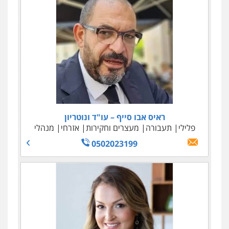
ברון ושות' – משרד עו"ד
ראיס אבו סייף – עו"ד ונוטריון
מיסים
פלילי
תעבורה
הלבנת הון
כלכלי
מעצרים וחקירות
צווארון לבן
אזרחי
מנהלי
עבירות כלליות
0544492973
0502023199