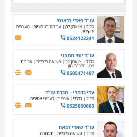
עו"ד פאדי בראנסי
פלילי
צווארון לבן
עבירות בטחוניות
מעצרים
וחקירות
0524122241
עו"ד יוסי חמצני
כלכלי
צווארון לבן
פשיעה כלכלית
עבירות
מס
הלבנת הון
0505471497
עדי כרמלי – חברת עו"ד
פלילי
כלכלי
עורכי דין לענייני אסירים
0525060666
עו"ד שאדי דבאח
פלילי
פשיעה כלכלית
תעבורה