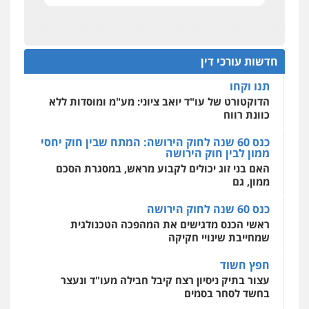
תביעות הגנת הפרטיות"
מחיקת כתבות מגוגל ודחיקת אזכורים
שליליים
שירותים מקצועיים לעורכי דין
מחוז מרכז לפני הכנסת
0522508109
כנס תביעות ייצוגיות: הדילמה בין זכויות צרכנים
להגנה על עסקים קטנים
חדשות עורכי דין
אחסון אתרים
תנו וקחו
מהירות
הגנה
גיבוי
תמיכה
שירותים
מקצועיים לעורכי דין
הדוקטורט של עו"ד יואב ציוני: מע"מ ומוסדות ללא
כוונת רווח
כנס 60 שנה לחוק הירושה: המתח שבין חוק יחסי
ממון לבין חוק הירושה
מרכז התחלה חדשה
האם בני זוג יכולים לקבוע מראש, במסגרת הסכם
אסירים
עבירות מין
שירותים מקצועיים
לעורכי דין
ממון, גם
0544500346
כנס 60 שנה לחוק הירושה
ראשי הכנס מדגישים את המהפכה הטכנולגית
שמחייבת שינויי חקיקה
חפץ חשוד
עצור בתיק ניסיון רצח קיבל חבילה מעו"ד ונעצר
בחשד לסחר בסמים