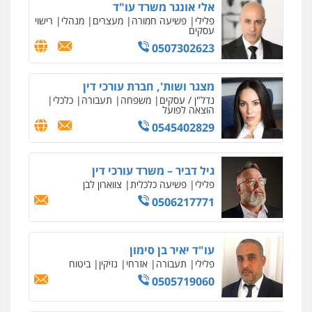
אלי אונגר משרד עו"ד
פלילי
פשיעה חמורה
מעצרים
מנהלי
רישוי
עסקים
0507302623
ניר קידר – צלם
צילום עורכי דין
שירותים מקצועיים לעורכי
דין
מצגר ושות', חברת עורכי דין
0504578527
נדל"ן / עסקים
משפחה
תעבורה
כלכלי
הוצאה לפועל
0545402829
רונן הלל – מוניטין
מחיקת כתבות מגוגל ודחיקת אזכורים
שליליים
שירותים מקצועיים לעורכי דין
גיל דביר – משרד עורכי דין
0522508109
פלילי
פשיעה כלכלית
צווארון לבן
0506217771
אחסון אתרים
מהירות
הגנה
גיבוי
תמיכה
שירותים
מקצועיים לעורכי דין
עו"ד יאיר בן סימון
פלילי
תעבורה
אזרחי
נזיקין
ביטוח
0505719060
מרכז התחלה חדשה
אסירים
עבירות מין
שירותים מקצועיים