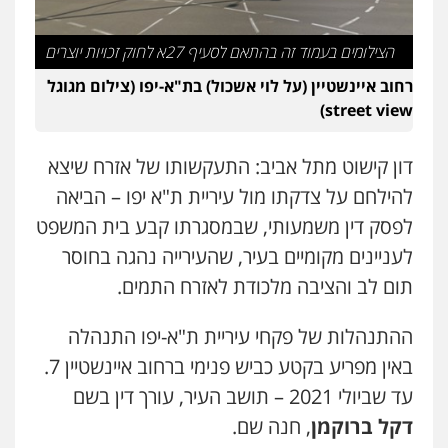
הצילומים בעמוד זה בהתאם לסעיף 27א לחוק זכויות יוצרים
רחוב איינשטיין (על לוי אשכול) בת"א-יפו (צילום מגוגל
street view)
דון קישוט מתל אביב: התעקשותו של אזרח שיצא
להילחם על צדקתו מול עיריית ת"א יפו – הביאה
לפסק דין משמעותי, שבמסגרתו קבע בית המשפט
לעניינים מקומיים בעיר, שהעירייה נהגה בחוסר
תום לב והציבה מלכודת לאזרח התמים.
ההתנהלות של פקחי עיריית ת"א-יפו התנהלה
באין מפריע בקטע כביש פנימי ברחוב איינשטיין 7.
עד שביולי 2021 – תושב העיר, עורך דין בשם
דקל ברוקמן
, חנה שם.