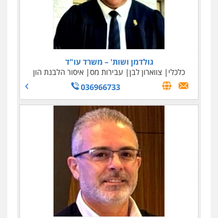
גולדמן ושות' – משרד עו"ד
כלכלי
צווארון לבן
עבירות מס
איסור הלבנת הון
036966733