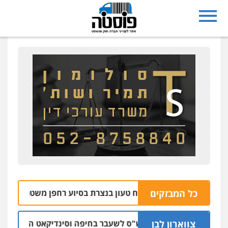
כל המבזקים
צפו: תפיסת אקדח טעון בנצרת בסיוע רחפן משטרתי
06.08 | 10:07
צווארון לבן
כתב אישום: יו"ר ש"ס לשעבר בחיפה וסינדיקאט ההלוואות של מש