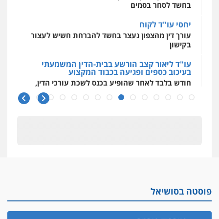
בחשד לסחר בסמים
יחסי עו"ד לקוח
עורך דין מהצפון נעצר בחשד להברחת חשיש לעצור
בקישון
עו"ד ליאור קצב הורשע בבית-הדין המשמעתי
בעיכוב כספים ופגיעה בכבוד המקצוע
חודש בלבד לאחר שהופיע בכנס לשכת עורכי הדין,
קצב הורשע
10 מיליון
עורך-דין חשוד בהעלמת הכנסות והתחמקות ממס
רכישה
קטינים בסביבה מנוכרת
"ניכור הורי מכת מדינה": איך מתמודדים עם
ההשלכות ההרסניות של התופעה?
פוסטה בסושיאל
אלה המינויים
הוועדה לבחירת שופטים בחרה 26 שופטים ורשמים
נוספים