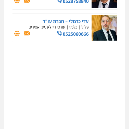
0528758840
עדי כרמלי – חברת עו"ד
פלילי
כלכלי
עורכי דין לענייני אסירים
0525060666