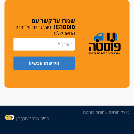
די לאלימות
פאנל הלשכה על האלימות: "כישלון שמתחיל בחינוך
ונגמר במשטרה"
שמרו על קשר עם
פוסטה!!!
ניוזלטר יומי אל תיבת
מנכ"ל עכשיו
הדואר שלכם
בימ"ש מחוזי: החלטת עמית בכר לדחות מינוי מנכ"ל
חדש ללשכה אינה סבירה
משפחה ופוליטיקה
עו"ד גלעד מנשה ויאיר בכורו חגגו בר מצווה, שרי
הליכוד הפציצו
אתיקה בהקפאה
הקדנציה החוקית של ועדות האתיקה הסתיימה
והלשכה מצאה פתרון מאולתר
הזעקה
עשרות עורכי דין הפגינו בחיפה: "דמנו אינו הפקר,
© כל הזכויות שמורות פוסטה
דורשים הגנה וביטחון"
בניית אתר לעורך דין
על אלימות שוטרים, ושופטים
הפוסט של עו"ד חליל נעמה, אביו של הפרקליט