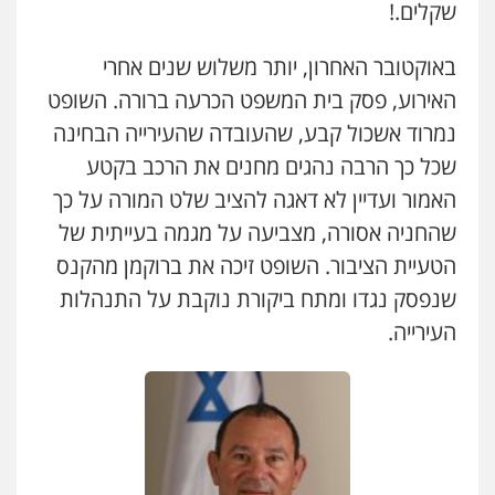
שקלים.!
באוקטובר האחרון, יותר משלוש שנים אחרי
האירוע, פסק בית המשפט הכרעה ברורה. השופט
נמרוד אשכול קבע, שהעובדה שהעירייה הבחינה
שכל כך הרבה נהגים מחנים את הרכב בקטע
האמור ועדיין לא דאגה להציב שלט המורה על כך
שהחניה אסורה, מצביעה על מגמה בעייתית של
הטעיית הציבור. השופט זיכה את ברוקמן מהקנס
עו"ד ד"ר איתן פינקלשטיין
שנפסק נגדו ומתח ביקורת נוקבת על התנהלות
כלכלי
הלבנת הון
חילוט
ייעוץ לעורכי דין
העירייה.
0507061374
מצגר ושות', חברת עורכי דין
נדל"ן / עסקים
משפחה
תעבורה
כלכלי
הוצאה לפועל
0545402829