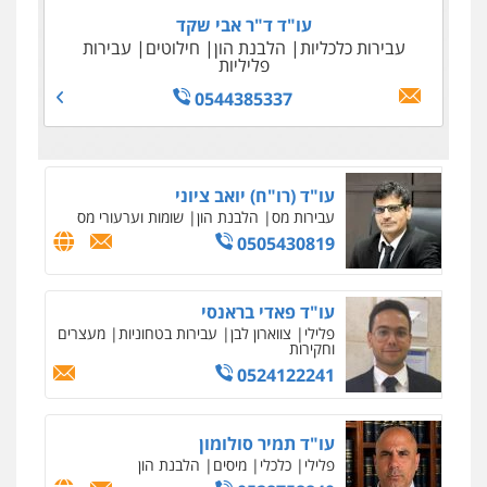
עו"ד ד"ר אבי שקד
עבירות כלכליות
הלבנת הון
חילוטים
עבירות
פליליות
0544385337
עו"ד (רו"ח) יואב ציוני
עבירות מס
הלבנת הון
שומות וערעורי מס
0505430819
עו"ד פאדי בראנסי
פלילי
צווארון לבן
עבירות בטחוניות
מעצרים
וחקירות
0524122241
עו"ד תמיר סולומון
פלילי
כלכלי
מיסים
הלבנת הון