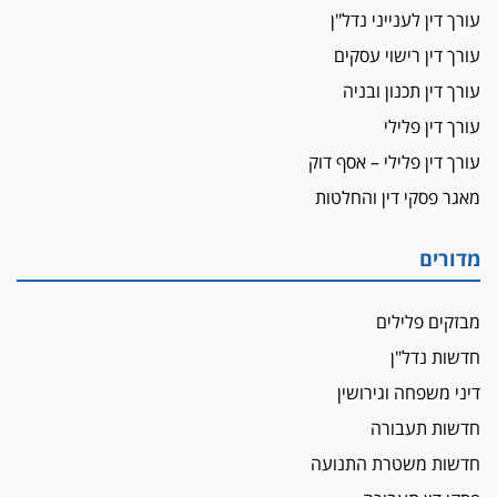
עורכת-דין שהביעה שמחה ב-7 באוקטובר
עורך דין לענייני נדל"ן
אשם
עורך דין רישוי עסקים
עו"ד הלל בבייב הורשע בהונאת עשרות לקוחות,
עורך דין תכנון ובניה
ההסדר: 7-9 שנות מאסר
עורך דין פלילי
דין ומקרקעין
עורך דין פלילי – אסף דוק
עורך דין ברמת השרון נחקר בחשד למרמה בעסקת
נדל"ן
מאגר פסקי דין והחלטות
"אני מכינה 5-6 ג'וינטים ביום"
תובעת משטרתית פוטרה בחשד לעישון סמים
מדורים
שנחשף בפעילות בלשים בטלגרם
לא בכל יום
מבזקים פלילים
עו"ד שרון נהרי חיתן את בנו הבכור דניאל
חדשות נדל"ן
הכנסת אישרה
דיני משפחה וגירושין
הגבלת שכר טרחה בייצוג נכי צה"ל ונפגעי פעולות
חדשות תעבורה
איבה
חדשות משטרת התנועה
איתות מירושלים