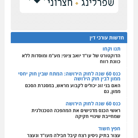
כנס תובענות ייצוגיות: "בעקבות ה-AI התפתח טרנד
רונן הלל – מוניטין
תביעות הגנת הפרטיות"
מחיקת כתבות מגוגל ודחיקת אזכורים
שליליים
שירותים מקצועיים לעורכי דין
מחוז מרכז לפני הכנסת
0522508109
כנס תביעות ייצוגיות: הדילמה בין זכויות צרכנים
להגנה על עסקים קטנים
חדשות עורכי דין
אחסון אתרים
תנו וקחו
מהירות
הגנה
גיבוי
תמיכה
שירותים
מקצועיים לעורכי דין
הדוקטורט של עו"ד יואב ציוני: מע"מ ומוסדות ללא
כוונת רווח
כנס 60 שנה לחוק הירושה: המתח שבין חוק יחסי
ממון לבין חוק הירושה
מרכז התחלה חדשה
האם בני זוג יכולים לקבוע מראש, במסגרת הסכם
אסירים
עבירות מין
שירותים מקצועיים
לעורכי דין
ממון, גם
0544500346
כנס 60 שנה לחוק הירושה
ראשי הכנס מדגישים את המהפכה הטכנולגית
שמחייבת שינויי חקיקה
חפץ חשוד
עצור בתיק ניסיון רצח קיבל חבילה מעו"ד ונעצר