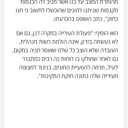
מהותרת המצב על כנו אשר מניב לה הכנסות
מקנסות שניתנו לחונים שהוכשלו לחשוב כי חנו
חנא בולוס – משרד עורכי דין
כחוק", כתב השופט בהכרעתו.
פלילי
פשיעה חמורה
צווארון לבן
נזיקין
0546661544
הוא הוסיף: "פעולת העירייה במקרה דנן, גם אם
לא נעשתה בזדון, אינה הולמת רשות מנהלית.
אלי אונגר משרד עו"ד
פלילי
פשיעה חמורה
מעצרים
מנהלי
רישוי
העובדה שלא הוצב כל שלט שאוסר חניה במקום,
עסקים
גם לאחר שחולקו בו דוחות כה רבים כמתברר
0507302623
לעיל, תרמה להטעיית החונים, בניגוד למצופה
מעירייה שלה נתונה חזקת התקינות".
עו"ד ד"ר איתן פינקלשטיין
כלכלי
הלבנת הון
חילוט
ייעוץ לעורכי דין
0507061374
מצגר ושות', חברת עורכי דין
נדל"ן / עסקים
משפחה
תעבורה
כלכלי
הוצאה לפועל
0545402829