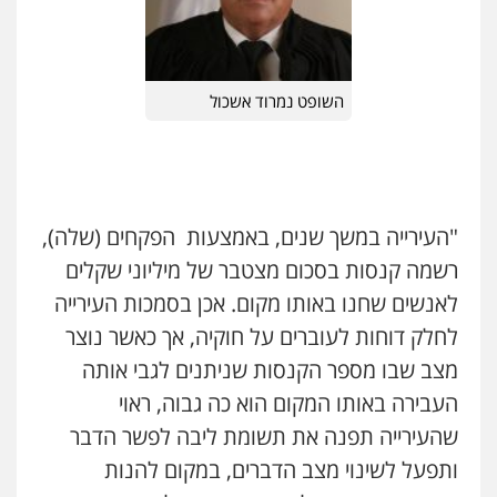
אבי אמר משרד עורכי דין
פלילי
משפחה
אזרחי מסחרי
0502130230
השופט נמרוד אשכול
אברהם שהבזי – משרד עורכי דין
מיסים
כלכלי
פלילי
פשיעה כלכלית
הלבנת
הון
0504456555
"העירייה במשך שנים, באמצעות הפקחים (שלה),
רשמה קנסות בסכום מצטבר של מיליוני שקלים
גיל דביר – משרד עורכי דין
לאנשים שחנו באותו מקום. אכן בסמכות העירייה
פלילי
פשיעה כלכלית
צווארון לבן
לחלק דוחות לעוברים על חוקיה, אך כאשר נוצר
0506217771
מצב שבו מספר הקנסות שניתנים לגבי אותה
העבירה באותו המקום הוא כה גבוה, ראוי
עו"ד יאיר בן סימון
שהעירייה תפנה את תשומת ליבה לפשר הדבר
פלילי
תעבורה
אזרחי
נזיקין
ביטוח
0505719060
ותפעל לשינוי מצב הדברים, במקום להנות