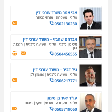
אבי אמר משרד עורכי דין
פלילי
משפחה
אזרחי מסחרי
0502130230
ניר קידר – צלם
צילום עורכי דין
שירותים מקצועיים לעורכי
דין
אברהם שהבזי – משרד עורכי דין
0504578527
מיסים
כלכלי
פלילי
פשיעה כלכלית
הלבנת
הון
0504456555
רונן הלל – מוניטין
מחיקת כתבות מגוגל ודחיקת אזכורים
שליליים
שירותים מקצועיים לעורכי דין
גיל דביר – משרד עורכי דין
0522508109
פלילי
פשיעה כלכלית
צווארון לבן
0506217771
אחסון אתרים
מהירות
הגנה
גיבוי
תמיכה
שירותים
מקצועיים לעורכי דין
עו"ד יאיר בן סימון
פלילי
תעבורה
אזרחי
נזיקין
ביטוח
0505719060