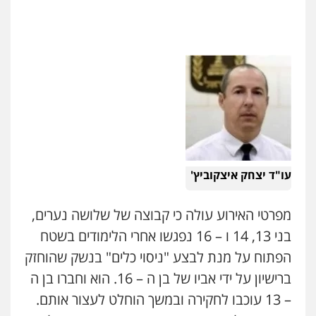
0505417090
עו"ד קארין לגטיוי
פלילי
פשיעה חמורה
מעצרים וחקירות
שני אלגרבלי – משרד עורכי דין
0507446995
פלילי
עורכי דין לענייני אסירים
תעבורה
0507120031
עו"ד ירון גיגי
פלילי
צווארון לבן
מעצרים
הליכי הסגרה
עו"ד אייל אביטל
0522249087
פלילי
פשיעה חמורה
מעצרים וחקירות
0544712201
עו"ד יצחק איצקוביץ'
עו"ד רועי אטיאס
משפט פלילי
פשיעה חמורה
צווארון לבן
עו"ד בועז קניג
מפרטי האירוע עולה כי קבוצה של שלושה נערים,
525043999
פלילי
משפחה
כלכלי
צבאי
בני 13, 14 ו – 16 נפגשו אחרי הלימודים בשטח
0507003001
הפתוח על מנת לבצע "ניסוי כלים" בנשק שהוחזק
עו"ד אסף כהן
פלילי
פשיעה חמורה
סמים והימורים
ברישיון על ידי אביו של בן ה – 16. הוא וחברו בן ה
מעצרים וחקירות
ויקי שמואל – משרד עו"ד
– 13 עוכבו לחקירה ובמשך הוחלט לעצור אותם.
0526555488
פלילי
משפט פלילי