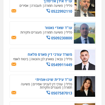
פלילי
עורכי דין לענייני אסירים
פשיעה
חמורה
מעצרים וחקירות
0507587013
עו"ד אביגדור פלדמן
פלילי
אסירים
צווארון לבן
זכויות אדם
אזרחי
0505345826
עו"ד יאיר בן סימון
פלילי
תעבורה
אזרחי
נזיקין
ביטוח
0505719060
עו"ד נס בן נתן
פלילי
כלכלי
פשיעה חמורה
נוער
0505555110
עו"ד משה פלמור