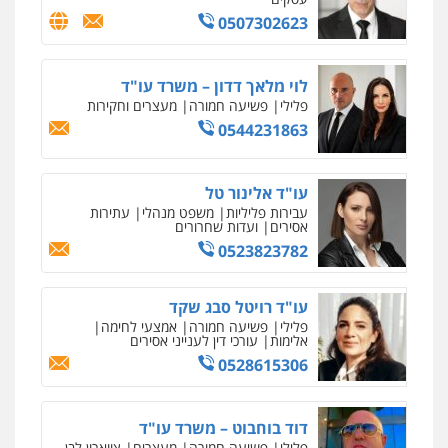
0507302623
עו"ד עידית שינו-אמיתי
פלילי
עורכי דין לענייני אסירים
פשיעה
חמורה
מעצרים וחקירות
לוי מלאך דדון – משרד עו"ד
0507587013
פלילי
פשיעה חמורה
מעצרים וחקירות
0544231863
עו"ד אביגדור פלדמן
פלילי
אסירים
צווארון לבן
זכויות אדם
אזרחי
עו"ד אלינור טל
0505345826
עבירות פליליות
משפט מנהלי
עתירות
אסירים
ועדות שחרורים
0523823782
עו"ד יאיר בן סימון
פלילי
תעבורה
אזרחי
נזיקין
ביטוח
עו"ד רויטל סבג שקד
0505719060
פלילי
פשיעה חמורה
אמצעי לחימה
אלימות
עורכי דין לענייני אסירים
0528615306
עו"ד נס בן נתן
פלילי
כלכלי
פשיעה חמורה
נוער
דוד בוחבוט – משרד עו"ד
0505555110
פלילי
פשיעה חמורה
מעצרים
צווארון לבן