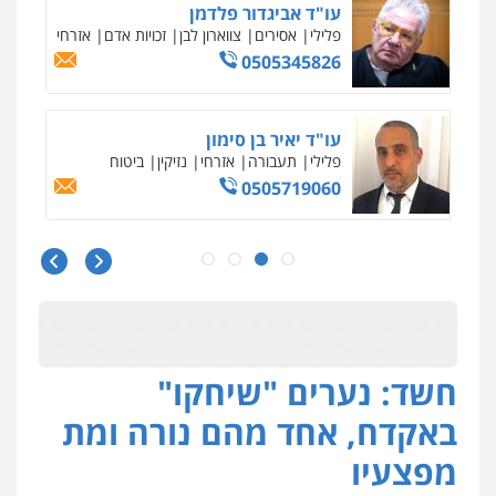
פלילי
כלכלי
צווארון לבן
עורכי דין לענייני
אסירים
0549732303
סלימאן אבו שעירה – משרד עורכי דין
פלילי
בטחוני
צבאי
נזיקין
0547780927
עו"ד אסף גונן
פלילי
פשע חמור
תעבורה
צבא
מעצרים
וחקירות
0542255161
גל דהן – משרד עורך דין פלילי
חשד: נערים "שיחקו"
פלילי
פשיעה חמורה
סמים
מעצרים
וחקירות
באקדח, אחד מהם נורה ומת
0544723840
מפצעיו
עו"ד ראוף נג'אר