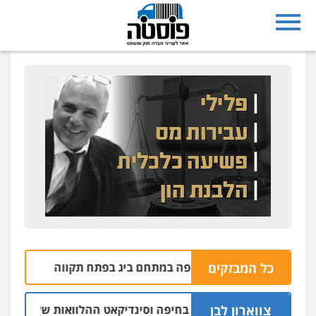
כל המבזקים
וחד חוקר את השריפה במתחם ביג בפתח תקווה
ה
09.08 | 08:32
צווארון לבן
: יו"ר ש"ס לשעבר בחיפה וסינדיקאט ההלוואות של משפחת הרינג