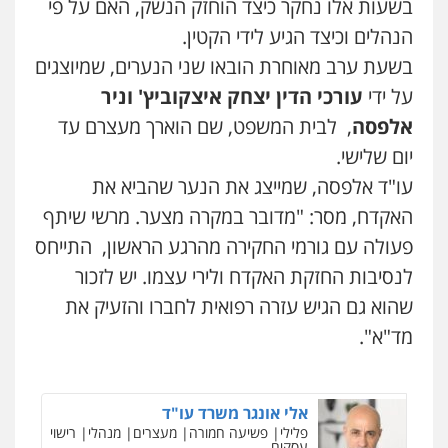
בשעות אלו נחקר כיצד הוחזק הנשק, האם על פי
0528959600
הנהלים וכיצד הגיע לידי הקטין.
משרד עורכי דין טאי שרקי
פלילי
אסירים
תעבורה
מרב"ד
בשעת ערב מאוחרת הובאו שני הנערים, שמיוצגים
קורל קרוז – עורך דין פלילי
0547556464
על ידי
עורכי הדין יצחק איצקוביץ' וניר
משפט פלילי
0545437431
אלפסה
, לבית המשפט, שם הוארך מעצרם עד
עו"ד אילן אלימלך
יום שלישי.
פלילי
פשיעה חמורה
תעבורה
אסירים
עו"ד אלפסה, שמייצג את הנער שהביא את
עו"ד עלי סעדי
0522992110
פלילי
פשיעה חמורה
ליווי וייצוג בחקירות
האקדח, מסר: "מדובר במקרה מצער. מרשי שיתף
ומעצרים
0508824984
פעולה עם גורמי החקירה מהרגע הראשון, התייחס
עו"ד שאדי נאטור
לנסיבות החזקת האקדח ולירי עצמו. יש לזכור
פלילי
פשיעה חמורה
מעצרים וחקירות
עו"ד שגיא אקו
שהוא גם הגיש עזרה רפואית לחברו והזעיק את
0509230800
פלילי
מעצרים וחקירות
סמים
עבירות מין
עורכי דין לענייני אסירים
מד"א".
0525279829
משרד עורכי דין פארס פלאח
פלילי
צבאי
צווארון לבן והונאה
ביטוח לאומי
אלי אונגר משרד עו"ד
0549911449
פלילי
פשיעה חמורה
מעצרים
מנהלי
רישוי
עסקים