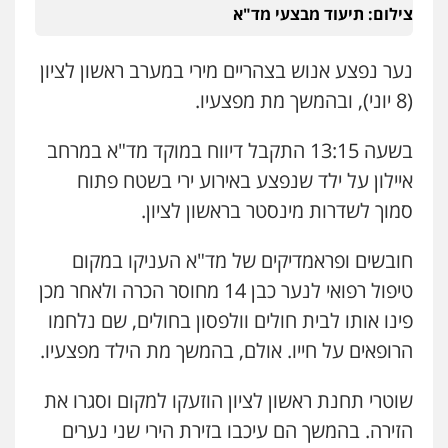
צילום: תיעוד מבצעי מד"א
עו"ד שלומי שרון
פלילי
צבאי
מעצרים וחקירות
0547342002
נער נפצע אנוש בצהריים מירי במערב ראשון לציון
(8 יוני), ובהמשך מת מפצעיו.
עו"ד אלון קריטי
בשעה 13:15 התקבל דיווח במוקד מד"א במרחב
פלילי
כלכלי
אלימות
סמים
מעצרים
0525544654
איילון על ילד שנפצע באירוע ירי בשטח פתוח
סמוך לשדרות מינסטר בראשון לציון.
מנשה, אלמוג – עורכי דין
פלילי
עבירות תנועה
צווארון לבן
תעבורה
חובשים ופראמדיקים של מד"א העניקו במקום
עורכי דין לענייני אסירים
מעצרים וחקירות
טיפול רפואי לנער כבן 14 מחוסר הכרה ולאחר מכן
0546470989
פינו אותו לבית חולים וולפסון בחולים, שם נלחמו
הרופאים על חייו. אולם, בהמשך מת הילד מפצעיו.
עו"ד זוהר ארבל
פלילי
פשיעה חמורה
מעצרים וחקירות
קטינים
שוטרי תחנת ראשון לציון הוזעקו למקום וסגרו את
0538788878
הזירה. בהמשך הם עיכבו בזירת הירי שני נערים