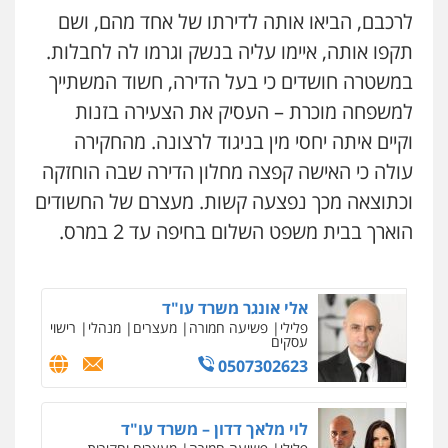
0545437431
לרכבם, הביאו אותה לדירתו של אחד מהם, ושם
עו"ד אלון ארז
תקפו אותה, איימו עליה בנשק וגרמו לה לחבלות.
פלילי
צבאי
סמים
אלימות במשפחה
צווארון
לבן
במשטרה חושדים כי בעל הדירה, חשוד המשתייך
עו"ד עלי סעדי
0507368203
פלילי
פשיעה חמורה
ליווי וייצוג בחקירות
למשפחה מוכרת – העסיק את הצעירה בזנות
ומעצרים
0508824984
וקיים איתה יחסי מין בניגוד לרצונה. מהחקירה
שחר לדובסקי, עו"ד
עולה כי האישה קפצה מחלון הדירה שבה הוחזקה
פלילי
מעצרים וחקירות
עבירות המתה
עורכי
דין לענייני אסירים
עו"ד שגיא אקו
וכתוצאה מכך נפצעה קשות. מעצרם של החשודים
0507913332
פלילי
מעצרים וחקירות
סמים
עבירות מין
עורכי דין לענייני אסירים
הוארך בבית משפט השלום בחיפה עד 2 במרס.
0525279829
עו"ד איהאב ג'לג'ולי
פלילי
מעצרים וחקירות
עורכי דין לענייני
אסירים
אלי אונגר משרד עו"ד
0505216700
פלילי
פשיעה חמורה
מעצרים
מנהלי
רישוי
עסקים
0507302623
ניר קידר – צלם
עו"ד שלומי שרון
צילום עורכי דין
שירותים מקצועיים לעורכי
פלילי
צבאי
מעצרים וחקירות
דין
לוי מלאך דדון – משרד עו"ד
0547342002
0504578527