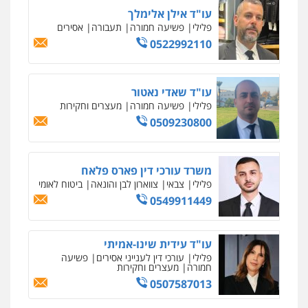
עו"ד אילן אלימלך
פלילי
פשיעה חמורה
תעבורה
אסירים
0522992110
עו"ד שאדי נאטור
פלילי
פשיעה חמורה
מעצרים וחקירות
0509230800
משרד עורכי דין פארס פלאח
פלילי
צבאי
צווארון לבן והונאה
ביטוח לאומי
0549911449
עו"ד עידית שינו-אמיתי
פלילי
עורכי דין לענייני אסירים
פשיעה
חמורה
מעצרים וחקירות
0507587013