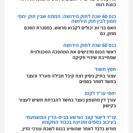
עו"ד יניב זוסמן
כוונת רווח
0507587013
פלילי
כלכלי
פשיעה חמורה
מעצרים
וחקירות
כנס 60 שנה לחוק הירושה: המתח שבין חוק יחסי
0525199949
ממון לבין חוק הירושה
מרכז התחלה חדשה
עו"ד אביגדור פלדמן
האם בני זוג יכולים לקבוע מראש, במסגרת הסכם
אסירים
עבירות מין
שירותים מקצועיים
פלילי
אסירים
צווארון לבן
זכויות אדם
אזרחי
לעורכי דין
ממון, גם
עו"ד אמיר נאטור
0505345826
0544500346
פלילי
פשיעה חמורה
צווארון לבן
מעצרים
כנס 60 שנה לחוק הירושה
0543326767
ראשי הכנס מדגישים את המהפכה הטכנולגית
שמחייבת שינויי חקיקה
עו"ד יאיר בן סימון
פלילי
תעבורה
אזרחי
נזיקין
ביטוח
חפץ חשוד
עו"ד פאדי זועבי
0505719060
פלילי
פשיעה חמורה
סמים
עורכי דין לענייני
עצור בתיק ניסיון רצח קיבל חבילה מעו"ד ונעצר
אסירים
תעבורה
בחשד לסחר בסמים
0506984757
עו"ד נס בן נתן
יחסי עו"ד לקוח
פלילי
כלכלי
פשיעה חמורה
נוער
עורך דין מהצפון נעצר בחשד להברחת חשיש לעצור
עו"ד אתנה אדרי
בקישון
0505555110
פשיעה חמורה
כלכלי
פלילי
מעצרים
וחקירות
עורכי דין לענייני אסירים
עו"ד ליאור קצב הורשע בבית-הדין המשמעתי
0502181995
בעיכוב כספים ופגיעה בכבוד המקצוע
עו"ד משה פלמור
חודש בלבד לאחר שהופיע בכנס לשכת עורכי הדין,
פלילי
כלכלי
צווארון לבן
עורכי דין לענייני