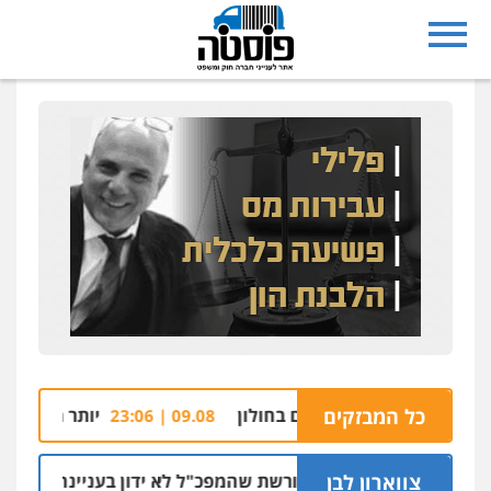
כל המבזקים
תפוצץ בבניין מגורים בחולון
יותר מ-1.5 ק"ג קריסטל אותר בתוך רכב בצומת בית קמה
09.08 | 23:06
צווארון לבן
ניצב שושן דורשת שהמפכ"ל לא ידון בעניינה בגלל קרבתו 