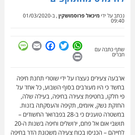
0507120031
סלימאן אבו שעירה – משרד עורכי דין
נכתב על ידי
מיכאל פרוסמושקין
, ב-01/03/2020
פלילי
בטחוני
צבאי
נזיקין
09:40
עו"ד אייל אביטל
0547780927
פלילי
פשיעה חמורה
מעצרים וחקירות
0544712201
sage
Facebook
Email
WhatsApp
Twitter
עו"ד אסף גונן
שתף כתבה עם
פלילי
פשע חמור
תעבורה
צבא
מעצרים
Print
וחקירות
חברים
עו"ד בועז קניג
0542255161
פלילי
משפחה
כלכלי
צבאי
0507003001
גל דהן – משרד עורך דין פלילי
ארבעה צעירים נעצרו על ידי שוטרי תחנת חיפה
פלילי
פשיעה חמורה
סמים
מעצרים
בחשד כי היו מעורבים בסוף השבוע, כל אחד על
וחקירות
ויקי שמואל – משרד עו"ד
0544723840
פי חלקו, בחטיפת צעירה בחיפה, בעילה שלה,
פלילי
משפט פלילי
החזקת נשק, איומים, תקיפה והעסקתה בזנות.
0528959600
עו"ד ראוף נג'אר
במשטרה טוענים כי ב-28 בפברואר החשודים –
פלילי
עורכי דין לענייני אסירים
מעצרים
סמים
רכוש
תושבי אום אל פחם, ירושלים וחיפה בשנות ה-20
קורל קרוז – עורך דין פלילי
0548009246
לחייהם – הכניסו בכוח צעירה משכונת הדר בחיפה
משפט פלילי