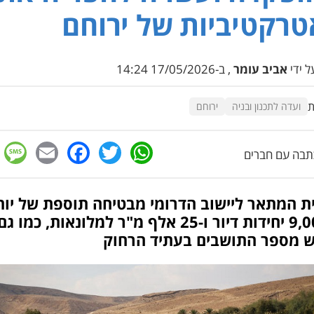
רקטיביות של ירוחם
 ידי
אביב עומר
, ב-17/05/2026 14:24
ת
ועדה לתכנון ובניה
ירוחם
e
cebook
mail
WhatsApp
Twitter
בה עם חברים
ית המתאר ליישוב הדרומי מבטיחה תוספת של יות
מ-9,000 יחידות דיור ו-25 אלף מ"ר למלונאות, כמו גם
ש מספר התושבים בעתיד הרחוק