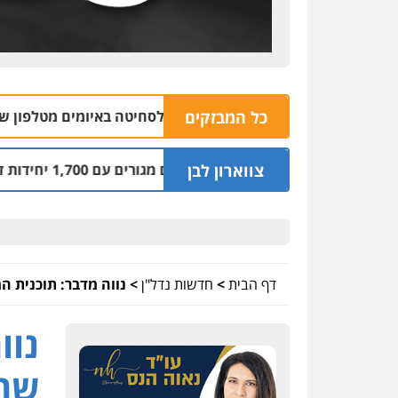
בחשד לסחיטה באיומים מטלפון שאינו שלו
כל המבזקים
.08 | 16:32
יהפוך למתחם מגורים עם 1,700 יחידות דיור
צווארון לבן
03.08 | 14:00
דף הבית
>
חדשות נדל"ן
>
נווה מדבר: תוכנית 
נוו
שהו