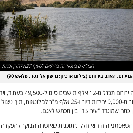
הצילומים בעמוד זה בהתאם לסעיף 27א לחוק זכויות יוצרים
מיקום. האגם בירוחם (צילום ארכיון: גרשון אלינסון, פלאש 90)
העיירה ירוחם תגדל מ-12 אלף תושבים כיום ל-0
לה יותר מ-9,000 יחידות דיור ו-25 אלף מ"ר למלונאות, תוך ניצול
 כמה שמוגדר "עיר ציר" בין מכתש לאגם.
 השאפתני הזה הוא חלק מתוכנית שאושרה הבוקר להפקדה