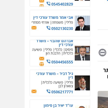
מחיקת כתבות מגוגל
ודחיקת אזכורים שליליים
שירותים מקצועיים לעורכי
אברהם שהבזי – משרד
דין
עורכי דין
מיסים
כלכלי
פלילי
פשיעה
0522508109
כלכלית
הלבנת הון
אחסון אתרים
0504456555
מהירות
הגנה
גיבוי
תמיכה
שירותים מקצועיים
גיל דביר – משרד עורכי
לעורכי דין
דין
Messag
Print
Fa
E
פלילי
פשיעה כלכלית
צווארון לבן
מרכז התחלה חדשה
0506217771
אסירים
עבירות מין
שירותים מקצועיים לעורכי
ר
דין
עו"ד יאיר בן סימון
0544500346
פלילי
תעבורה
אזרחי
נזיקין
ביטוח
מאיה בלום, עו"ס,
0505719060
טיפול ושיקום
טיפול בהתמכרויות
שירותים מקצועיים לעורכי
דין
חנא בולוס – משרד עורכי
דין