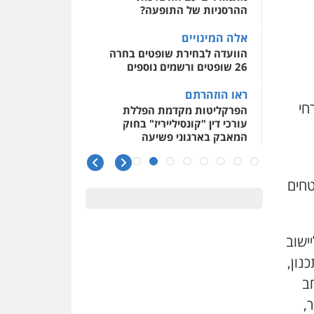
ההרסניות של התופעה?
אלה המינויים
הוועדה לבחירת שופטים בחרה
26 שופטים ורשמים נוספים
ראו הוזהרתם
חי
הפרקליטות מקדמת הפללת
עורכי דין "קונסילייריז" בחוק
המאבק בארגוני פשיעה
משרות אמון
יו"ר מחוז ת"א משבץ עובדות
טחים
שלו למינוי דייני בית הדין
למשמעת
האופנוע חזר הביתה
ישוב
עו"ד גיל פרידמן והרפתקאות
נון,
אופנוע השטח שלו
חב
הזכות לטנף
,
זוכה עורך-דין שהשווה את ברק