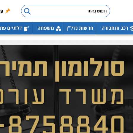
פו
רכב ותחבורה
חדשות נדל"ן
משפחה
דלתיים פת