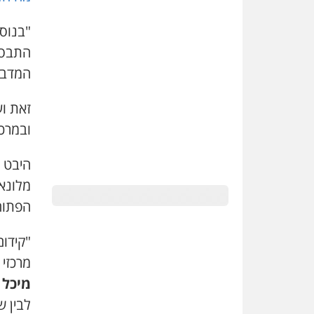
"בנוסף
התבססו
המדבר
זאת ו
ובמרכז
היבט נ
מלונאו
הפתוח
"קידו
מרכזי 
מיכל 
לבין ש