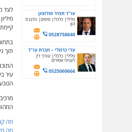
עו"ד תמיר סולומון
פלילי
כלכלי
מיסים
הלבנת
הון
קיימת.
0528758840
עדי כרמלי – חברת עו"ד
תוך ני
פלילי
כלכלי
עורכי דין
לענייני אסירים
התוכנ
0525060666
עיר בע
הטבע 
מרכיב 
המהווה
מה קור
מה חד