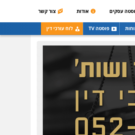
כלכלית
הלבנת הון
סטה עסקים
אודות
צור קשר
0504456555
גיל דביר – משרד עורכי
וחות
פוסטה TV
לוח עורכי דין
דין
פלילי
פשיעה כלכלית
צווארון לבן
0506217771
עו"ד יאיר בן סימון
פלילי
תעבורה
אזרחי
נזיקין
ביטוח
0505719060
חנא בולוס – משרד עורכי
דין
פלילי
פשיעה חמורה
צווארון לבן
נזיקין
0546661544
אלי אונגר משרד עו"ד