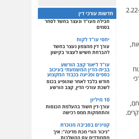
חפץ חשוד
לצד מגורים, התוכנית מקצה שטחים נרחבים לשימושים נוספים: כ-2.22
0522508109
חדשות עורכי דין
עצור בתיק ניסיון רצח קיבל
חבילה מעו"ד ונעצר בחשד לסחר
אחסון אתרים
בסמים
מהירות
הגנה
גיבוי
תמיכה
שירותים מקצועיים
לעורכי דין
יחסי עו"ד לקוח
 למלונאות,
עורך דין מהצפון נעצר בחשד
להברחת חשיש לעצור בקישון
מרכז התחלה חדשה
אסירים
עבירות מין
עו"ד ליאור קצב הורשע
וח
שירותים מקצועיים לעורכי
בבית-הדין המשמעתי בעיכוב
דין
כספים ופגיעה בכבוד המקצוע
כי
חודש בלבד לאחר שהופיע בכנס
0544500346
לשכת עורכי הדין, קצב הורשע
10 מיליון
חם,
עורך-דין חשוד בהעלמת הכנסות
קרים.
והתחמקות ממס רכישה
קטינים בסביבה מנוכרת
"ניכור הורי מכת מדינה": איך
מתמודדים עם ההשלכות