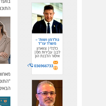
בוועדה 
התוכני
גולדמן ושות' –
משרד עו"ד
כלכלי
צווארון
לבן
עבירות מס
איסור הלבנת הון
036966733
מאחור
"התוכ
הבאים 