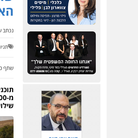
האט
נכתב על
תגיו
שתף כת
תוכנ
שילו