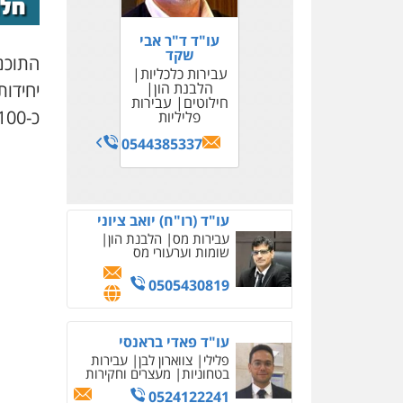
עו"ד ד"ר אבי
שקד
התוכנ
עבירות כלכליות
הלבנת הון
חילוטים
עבירות
כ-9,100 יחידות דיור.
פליליות
0544385337
עו"ד (רו"ח) יואב ציוני
עבירות מס
הלבנת הון
שומות וערעורי מס
0505430819
עו"ד פאדי בראנסי
פלילי
צווארון לבן
עבירות
בטחוניות
מעצרים וחקירות
0524122241