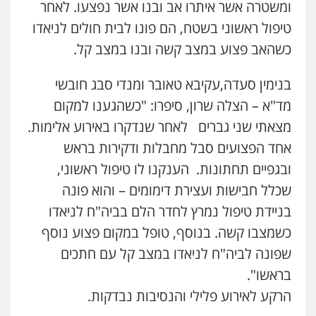
עו"ד ראוף נג'אר
ומשטרה אשר איתרו אב ובנו אשר נפצעו. לאחר
פלילי
עורכי דין לענייני אסירים
מעצרים
טיפול ראשוני בשטח, הם פונו לבית חולים לניאדו
סמים
רכוש
עו"ד דותן דניאלי
0548009246
כשהאב פצוע במצב קשה ובנו במצב קל.
פלילי
פשיעה חמורה
צווארון לבן
פשיעה
כלכלית
עורכי דין לענייני אסירים
נוער
0542442982
בנימין סעדה,עקיבא טאובר ומנדי סבג חובשי
עו"ד אלון ארז
פלילי
צבאי
סמים
אלימות במשפחה
צווארון
מד"א – הצלה שרון, סיפרו: "כשהגענו למקום
לבן
עו"ד שנהב אילון
מצאתי שני גברים לאחר שנדקרו באירוע אלימות.
0507368203
פלילי
פשיעה חמורה
חקירות ומעצרים
נוער
עורכי דין לענייני אסירים
תעבורה
אחד הפצועים סבל מחבלות ודקירות בראש
0549475678
שחר לדובסקי, עו"ד
ובגפיים תחתונות. הענקנו לו טיפול ראשוני,
פלילי
מעצרים וחקירות
עבירות המתה
עורכי
שכלל חבישות ועצירת דימומים – והוא פונה
דין לענייני אסירים
עו"ד אורנת קמרון
0507913332
בניידת טיפול נמרץ לחדר הלם בביה"ח לניאדו
פלילי
תעבורה
עורכי דין לענייני אסירים
משפחה
נוער
כשמצבו קשה. בנוסף, טופל במקום פצוע נוסף
0505417090
עו"ד איהאב ג'לג'ולי
שפונה לביה"ח לניאדו במצב קל עם חתכים
פלילי
מעצרים וחקירות
עורכי דין לענייני
אסירים
בראשו".
שני אלגרבלי – משרד עורכי דין
0505216700
הרקע לאירוע פלילי והנסיבות נבדקות.
פלילי
עורכי דין לענייני אסירים
תעבורה
0507120031