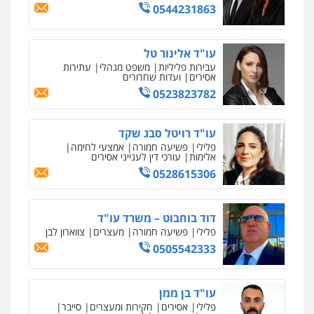
0544231863
רונן הלל – מוניטין
עו"ד קארין לגטיוי
מחיקת כתבות מגוגל ודחיקת אזכורים
פלילי
פשיעה חמורה
מעצרים וחקירות
שליליים
שירותים מקצועיים לעורכי דין
עו"ד אלינור טל
0507446995
0522508109
עבירות פליליות
משפט מנהלי
עתירות
אסירים
ועדות שחרורים
0523823782
אחסון אתרים
עו"ד ירון גיגי
מהירות
הגנה
גיבוי
תמיכה
שירותים
פלילי
צווארון לבן
מעצרים
הליכי הסגרה
מקצועיים לעורכי דין
עו"ד רויטל סבג שקד
0522249087
פלילי
פשיעה חמורה
אמצעי לחימה
אלימות
עורכי דין לענייני אסירים
0528615306
מרכז התחלה חדשה
עו"ד רועי אטיאס
אסירים
עבירות מין
שירותים מקצועיים
משפט פלילי
פשיעה חמורה
צווארון לבן
לעורכי דין
525043999
דוד בוחבוט – משרד עו"ד
0544500346
פלילי
פשיעה חמורה
מעצרים
צווארון לבן
0505542333
מאיה בלום, עו"ס, טיפול ושיקום
עו"ד אסף כהן
טיפול בהתמכרויות
שירותים מקצועיים
פלילי
פשיעה חמורה
סמים והימורים
לעורכי דין
מעצרים וחקירות
עו"ד בן ממן
0526555488
0504062539
פלילי
אסירים
חקירות ומעצרים
סייבר