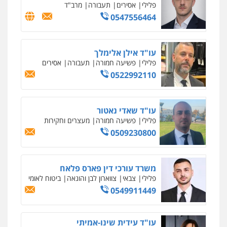
פלילי
אסירים
תעבורה
מרב"ד
0547556464
עו"ד אילן אלימלך
פלילי
פשיעה חמורה
תעבורה
אסירים
0522992110
עו"ד שאדי נאטור
פלילי
פשיעה חמורה
מעצרים וחקירות
0509230800
משרד עורכי דין פארס פלאח
פלילי
צבאי
צווארון לבן והונאה
ביטוח לאומי
0549911449
עו"ד עידית שינו-אמיתי