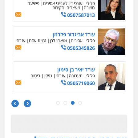
פלילי
עורכי דין לענייני אסירים
פשיעה
חמורה
מעצרים וחקירות
0507587013
עו"ד אביגדור פלדמן
פלילי
אסירים
צווארון לבן
זכויות אדם
אזרחי
0505345826
עו"ד יאיר בן סימון
פלילי
תעבורה
אזרחי
נזיקין
ביטוח
0505719060
עו"ד נס בן נתן
פלילי
כלכלי
פשיעה חמורה
נוער
0505555110
עו"ד משה פלמור