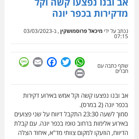
אב ובנו נפצעו קשה וקל
פלילי
כלכלי
צווארון לבן
עורכי דין לענייני
מדקירות בכפר יונה
אסירים
0549732303
נכתב על ידי
מיכאל פרוסמושקין
, ב-03/03/2023
07:15
סלימאן אבו שעירה – משרד עורכי דין
פלילי
בטחוני
צבאי
נזיקין
0547780927
sage
Facebook
Email
WhatsApp
Twitter
שתף כתבה עם
Print
עו"ד אסף גונן
חברים
פלילי
פשע חמור
תעבורה
צבא
מעצרים
וחקירות
0542255161
אב ובנו נפצעו קשה וקל אמש באירוע דקירות
בכפר יונה (2 במרס).
גל דהן – משרד עורך דין פלילי
פלילי
פשיעה חמורה
סמים
מעצרים
סמוך לשעה 23:30 התקבל דיווח על שני פצועים
וחקירות
באירוע אלימות ברחוב טופז בכפר יונה. עם קבלת
0544723840
הדיווח, הוזעקו למקום צוותי מד"א, איחוד הצלה