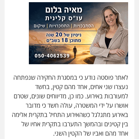
עו"ד שלומי שרון
פלילי
צבאי
מעצרים וחקירות
0547342002
עו"ד אייל אביטל
פלילי
פשיעה חמורה
מעצרים וחקירות
0544712201
עו"ד אלון קריטי
פלילי
כלכלי
אלימות
סמים
מעצרים
0525544654
עו"ד בועז קניג
פלילי
משפחה
כלכלי
צבאי
0507003001
מנשה, אלמוג – עורכי דין
לאתר פוסטה נודע כי במסגרת החקירה שנפתחה
פלילי
עבירות תנועה
צווארון לבן
תעבורה
נעצרו שני אחים, אחד מהם קטין, בחשד
עורכי דין לענייני אסירים
מעצרים וחקירות
ויקי שמואל – משרד עו"ד
0546470989
למעורבות באירוע. כמו כן, מדיווחים שונים, שטרם
פלילי
משפט פלילי
אושרו על ידי המשטרה, עולה חשד כי מדובר
0528959600
עו"ד זוהר ארבל
באירוע מתגלגל כשהאירוע התחיל בתקרית אלימה
פלילי
פשיעה חמורה
מעצרים וחקירות
קטינים
בין קטינים ובהמשך התערבו בתקרית אחיו של
קורל קרוז – עורך דין פלילי
0538788878
אחד מהם ואביו של הקטין השני.
משפט פלילי