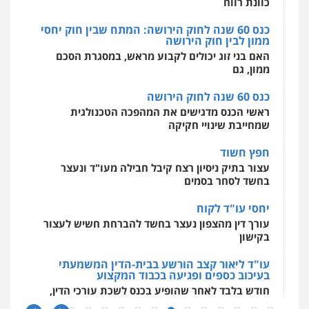
כוונת רווח
0544723840
פלילי
כלכלי
פשיעה חמורה
מעצרים
וחקירות
כנס 60 שנה לחוק הירושה: המתח שבין חוק יחסי
0525199949
ממון לבין חוק הירושה
עו"ד ראוף נג'אר
מרכז התחלה חדשה
האם בני זוג יכולים לקבוע מראש, במסגרת הסכם
פלילי
עורכי דין לענייני אסירים
מעצרים
אסירים
עבירות מין
שירותים מקצועיים
סמים
רכוש
לעורכי דין
ממון, גם
עו"ד אמיר נאטור
0548009246
0544500346
פלילי
פשיעה חמורה
צווארון לבן
מעצרים
כנס 60 שנה לחוק הירושה
0543326767
ראשי הכנס מדגישים את המהפכה הטכנולגית
עו"ד אלון ארז
שמחייבת שינויי חקיקה
פלילי
צבאי
סמים
אלימות במשפחה
צווארון
לבן
חפץ חשוד
עו"ד פאדי זועבי
0507368203
פלילי
פשיעה חמורה
סמים
עורכי דין לענייני
עצור בתיק ניסיון רצח קיבל חבילה מעו"ד ונעצר
אסירים
תעבורה
בחשד לסחר בסמים
0506984757
שחר לדובסקי, עו"ד
יחסי עו"ד לקוח
פלילי
מעצרים וחקירות
עבירות המתה
עורכי
עורך דין מהצפון נעצר בחשד להברחת חשיש לעצור
דין לענייני אסירים
עו"ד אתנה אדרי
בקישון
0507913332
פשיעה חמורה
כלכלי
פלילי
מעצרים
וחקירות
עורכי דין לענייני אסירים
עו"ד ליאור קצב הורשע בבית-הדין המשמעתי
0502181995
בעיכוב כספים ופגיעה בכבוד המקצוע
עו"ד איהאב ג'לג'ולי
חודש בלבד לאחר שהופיע בכנס לשכת עורכי הדין,
פלילי
מעצרים וחקירות
עורכי דין לענייני
אסירים
קצב הורשע