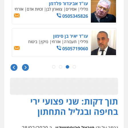
עו"ד אביגדור פלדמן
פלילי
אסירים
צווארון לבן
זכויות אדם
אזרחי
0505345826
עו"ד יאיר בן סימון
פלילי
תעבורה
אזרחי
נזיקין
ביטוח
0505719060
עו"ד נס בן נתן
פלילי
כלכלי
פשיעה חמורה
נוער
0505555110
תוך דקות: שני פצועי ירי
עו"ד משה פלמור
פלילי
כלכלי
צווארון לבן
עורכי דין לענייני
בחיפה ובגליל התחתון
אסירים
0549732303
נכתב על ידי
מיכאל פרוסמושקין
, ב-28/02/2020