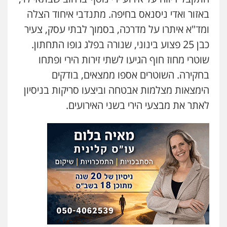
באזור ואדי ניסנאס בחיפה. מתנדבי איחוד הצלה
עו"ד אלון קריטי
ויקי שמואל – משרד עו"ד
ומד"א איתרו על מדרכה, בסמוך לבתי עסק, צעיר
פלילי
כלכלי
אלימות
סמים
מעצרים
פלילי
משפט פלילי
0525544654
כבן 25 פצוע בינוני, שנורה בפלג גופו התחתון.
0528959600
שוטרי מחוז חוף הגיעו לשתי זירות הירי ופתחו
מנשה, אלמוג – עורכי דין
בחקירה. השוטרים אספו ממצאים, בודקים
קורל קרוז – עורך דין פלילי
פלילי
עבירות תנועה
צווארון לבן
תעבורה
הימצאות מצלמות אבטחה וביצעו סריקות בניסיון
משפט פלילי
עורכי דין לענייני אסירים
מעצרים וחקירות
0545437431
0546470989
לאתר את מבצעי הירי בשני האירועים.
עו"ד זוהר ארבל
עו"ד עלי סעדי
פלילי
פשיעה חמורה
מעצרים וחקירות
פלילי
פשיעה חמורה
ליווי וייצוג בחקירות
קטינים
ומעצרים
0538788878
0508824984
עו"ד אסף דוק
עו"ד שגיא אקו
פלילי
עבירות מין
סמים והימורים
פשיעה
פלילי
מעצרים וחקירות
סמים
עבירות מין
חמורה
חקירות ומעצרים
צווארון לבן והונאה
עורכי דין לענייני אסירים
0526885006
0525279829