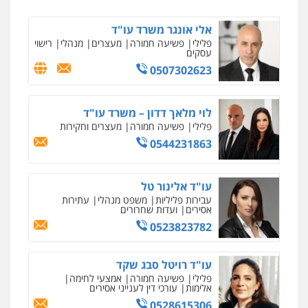
עו"ד שלי גורביץ – לוי
אלי אונגר משרד עו"ד
משפט פלילי
פשיעה חמורה
מעצרים
פלילי
פשיעה חמורה
מעצרים
מנהלי
רישוי
וחקירות
צבאי
תעבורה
עסקים
0544218336
0507302623
ניר קידר – צלם
צילום עורכי דין
שירותים מקצועיים לעורכי
דין
עו"ד שאדי כבהא
לוי מלאך דדון – משרד עו"ד
0504578527
פלילי
עורכי דין לענייני אסירים
פלילי
פשיעה חמורה
מעצרים וחקירות
0525556970
0544231863
רונן הלל – מוניטין
מחיקת כתבות מגוגל ודחיקת אזכורים
שליליים
שירותים מקצועיים לעורכי דין
עו"ד אלינור טל
משרד עורכי דין חן ברוך
0522508109
עבירות פליליות
משפט מנהלי
עתירות
פלילי
דיני תעבורה
מעצרים וחקירות
אסירים
ועדות שחרורים
0505078733
0523823782
אחסון אתרים
מהירות
הגנה
גיבוי
תמיכה
שירותים
מקצועיים לעורכי דין
עו"ד רויטל סבג שקד
עו"ד קארין לגטיוי
פלילי
פשיעה חמורה
אמצעי לחימה
פלילי
פשיעה חמורה
מעצרים וחקירות
אלימות
עורכי דין לענייני אסירים
0507446995
0528615306