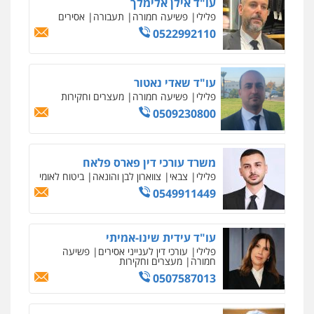
עו"ד אילן אלימלך
פלילי
פשיעה חמורה
תעבורה
אסירים
0522992110
עו"ד שאדי נאטור
פלילי
פשיעה חמורה
מעצרים וחקירות
0509230800
משרד עורכי דין פארס פלאח
פלילי
צבאי
צווארון לבן והונאה
ביטוח לאומי
0549911449
עו"ד עידית שינו-אמיתי
פלילי
עורכי דין לענייני אסירים
פשיעה
חמורה
מעצרים וחקירות
0507587013