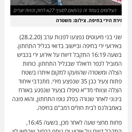
עו"ד אלון ארז
עו"ד אורנת קמרון
הצילומים בעמוד זה בהתאם לסעיף 27א לחוק זכויות יוצרים
פלילי
צבאי
סמים
אלימות במשפחה
צווארון
פלילי
תעבורה
עורכי דין לענייני אסירים
לבן
משפחה
נוער
זירת הירי בחיפה. צילום: משטרה
0507368203
0505417090
שני בני מיעוטים נפצעו לפנות ערב (28.2.20)
שחר לדובסקי, עו"ד
שני אלגרבלי – משרד עורכי דין
באירועי ירי בחיפה וביישוב בדואי בגליל התחתון.
פלילי
מעצרים וחקירות
עבירות המתה
עורכי
פלילי
עורכי דין לענייני אסירים
תעבורה
דין לענייני אסירים
בשעה 16:19 התקבל דיווח על אירוע ירי בכביש
0507120031
0507913332
המוביל לכפר ח'ואלד שבגליל התחתון. כוחות
הצלה ומשטרה שהוזעקו למקום איתרו בשטח
עו"ד איהאב ג'לג'ולי
עו"ד אייל אביטל
פלילי
מעצרים וחקירות
עורכי דין לענייני
פתוח צעיר כבן 35 שנפצע מירי. מתנדבי איחוד
פלילי
פשיעה חמורה
מעצרים וחקירות
אסירים
הצלה וצוותי מד"א טיפלו בצעיר שנפגע באורח
0544712201
0505216700
בינוני לאחר שנורה בפלג גופו התחתון, והוא פונה
באמבולנס לבית חולים רמב"ם בחיפה.
עו"ד שלומי שרון
עו"ד בועז קניג
פלילי
צבאי
מעצרים וחקירות
פלילי
משפחה
כלכלי
צבאי
פחות מחצי שעה לאחר מכן, בשעה 16:45,
0547342002
0507003001
התקבל דיווח על אירוע ירי נוסף ברחוב שבתאי לוי,