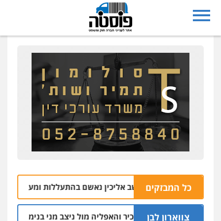
כל המבזקים
בעל משק במושב אליכין נאשם בהתעללות ומעשים מגונים בשת
צווארון לבן
הקצין הבכיר והאפליה מול ניצב מני בנימין בתיק נצרת ואר