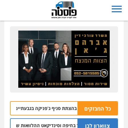
כל המבזקים
 בחשד למעורבות בהצתת סניף ג'פניקה בגבעתיים
06.08 | 22:58
צווארון לבן
 יו"ר ש"ס לשעבר בחיפה וסינדיקאט ההלוואות של משפחת הרינג