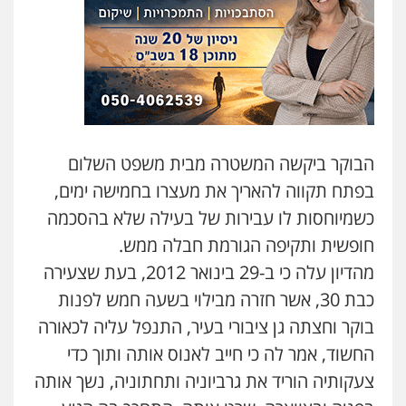
סלימאן אבו שעירה – משרד עורכי דין
פלילי
בטחוני
צבאי
נזיקין
0547780927
עו"ד אסף גונן
פלילי
פשע חמור
תעבורה
צבא
מעצרים
וחקירות
הבוקר ביקשה המשטרה מבית משפט השלום
0542255161
בפתח תקווה להאריך את מעצרו בחמישה ימים,
כשמיוחסות לו עבירות של בעילה שלא בהסכמה
גל דהן – משרד עורך דין פלילי
חופשית ותקיפה הגורמת חבלה ממש.
פלילי
פשיעה חמורה
סמים
מעצרים
וחקירות
מהדיון עלה כי ב-29 בינואר 2012, בעת שצעירה
0544723840
כבת 30, אשר חזרה מבילוי בשעה חמש לפנות
בוקר וחצתה גן ציבורי בעיר, התנפל עליה לכאורה
עו"ד ראוף נג'אר
פלילי
עורכי דין לענייני אסירים
מעצרים
החשוד, אמר לה כי חייב לאנוס אותה ותוך כדי
סמים
רכוש
צעקותיה הוריד את גרביוניה ותחתוניה, נשך אותה
0548009246