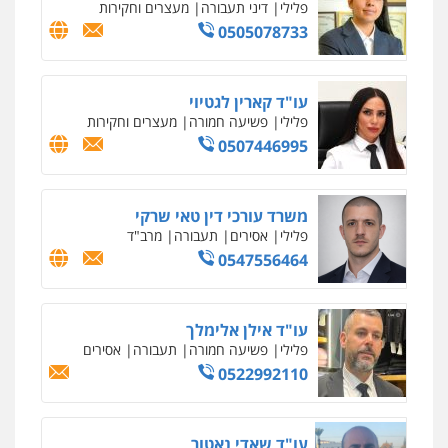
פלילי
פשע חמור
תעבורה
צבא
מעצרים
וחקירות
0542255161
גל דהן – משרד עורך דין פלילי
פלילי
פשיעה חמורה
סמים
מעצרים
וחקירות
0544723840
עו"ד ראוף נג'אר
פלילי
עורכי דין לענייני אסירים
מעצרים
סמים
רכוש
0548009246
דוד אפרים משרד עורכי דין
פלילי
צווארון לבן
מס הכנסה
מע"מ
0506209859
עדי כרמלי – חברת עו"ד