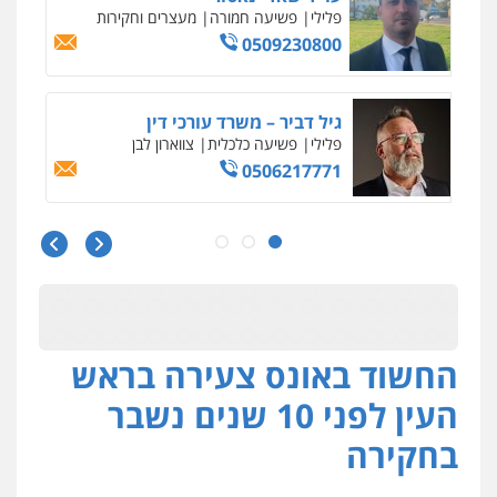
פלילי
כלכלי
עורכי דין לענייני אסירים
0525060666
גיא זהבי משרד עורכי דין
פלילי
משפחה
503456449
עו"ד איהאב ג'לג'ולי
פלילי
מעצרים וחקירות
עורכי דין לענייני
אסירים
0505216700
החשוד באונס צעירה בראש
אייל בן שושן, עורך דין פלילי
פלילי
מעצרים וחקירות
פשיעה חמורה
העין לפני 10 שנים נשבר
נוער
רישום פלילי
0522763105
בחקירה