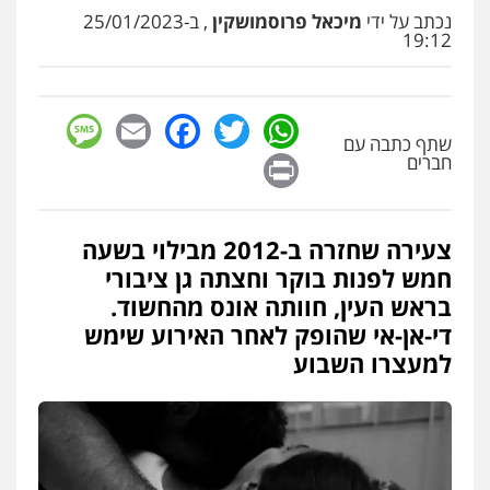
עו"ד שלומי שרון
נכתב על ידי
מיכאל פרוסמושקין
, ב-25/01/2023
פלילי
צבאי
מעצרים וחקירות
19:12
0547342002
sage
Facebook
Email
WhatsApp
Twitter
עו"ד אלון קריטי
שתף כתבה עם
פלילי
כלכלי
אלימות
סמים
מעצרים
Print
חברים
0525544654
צעירה שחזרה ב-2012 מבילוי בשעה
עו"ד דפנה לביא
חמש לפנות בוקר וחצתה גן ציבורי
משפחה
גישור
0507206063
בראש העין, חוותה אונס מהחשוד.
די-אן-אי שהופק לאחר האירוע שימש
למעצרו השבוע
עו"ד זוהר ארבל
פלילי
פשיעה חמורה
מעצרים וחקירות
קטינים
0538788878