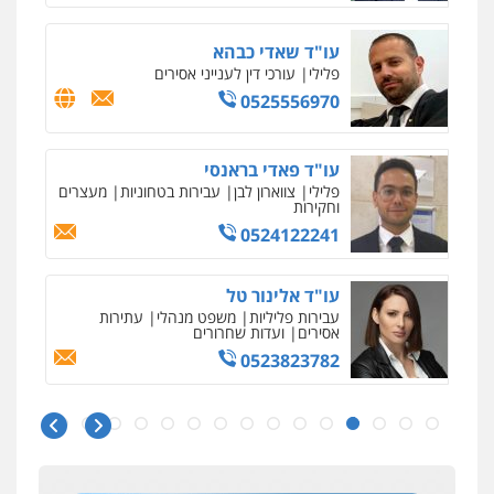
עו"ד שאדי כבהא
פלילי
עורכי דין לענייני אסירים
0525556970
עו"ד פאדי בראנסי
פלילי
צווארון לבן
עבירות בטחוניות
מעצרים
וחקירות
0524122241
עו"ד אלינור טל
עבירות פליליות
משפט מנהלי
עתירות
אסירים
ועדות שחרורים
0523823782
איומים כתובים
ניר קידר – צלם
תושב סכנין חשוד ששלח הודעות מאיימות לעורך דין
צילום עורכי דין
שירותים מקצועיים לעורכי
מקומי
דין
עו"ד אמיר כהן
0504578527
אבי שקד מונה
פלילי
מעצרים וחקירות
תעבורה
כחבר ועדת איסור הלבנת הון בלשכת עורכי הדין
0537470000