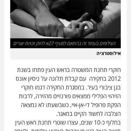
עו"ד אסף דוק
פלילי
עבירות מין
סמים והימורים
פשיעה
חמורה
חקירות ומעצרים
צווארון לבן והונאה
0526885006
עו"ד שלי גורביץ – לוי
משפט פלילי
פשיעה חמורה
מעצרים
הצילומים בעמוד זה בהתאם לסעיף 27א לחוק זכויות יוצרים
וחקירות
צבאי
תעבורה
0544218336
אילוסטרציה
חוקרי תחנת המשטרה בראש העין פתחו בשנת
משרד עורכי דין חן ברוך
פלילי
דיני תעבורה
מעצרים וחקירות
2012 בחקירה עם קבלת תלונה על ניסיון אונס
0505078733
בגן ציבורי בעיר. במסגרת החקירה דגמו חוקרי
הזיהוי הפלילי ממצאים פורנזיים מהזירה, לרבות
עו"ד קארין לגטיוי
הפקת פרופיל די-אן-איי, כשבשעתו לא נמצאה
פלילי
פשיעה חמורה
מעצרים וחקירות
הצלבה לחשוד הקיים במאגר.
0507446995
בחלוף כ-10 שנים, עצרו שוטרי תחנת ראש העין