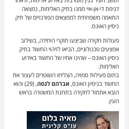
תושב העיר בגין מעורבות באירוע אלימות, ולאחר
משרד עורכי דין טאי שרקי
דגימת די-אן-איי ממנו בתיק האלימות, נמצאה
פלילי
אסירים
תעבורה
מרב"ד
התאמה משפחתית לממצאים הפורנזיים של תיק
0547556464
ניסיון האונס.
עו"ד אילן אלימלך
פעולות חקירה שביצעו חוקרי היחידה, בשילוב
פלילי
פשיעה חמורה
תעבורה
אסירים
אמצעים טכנולוגיים, הביאו לזיהוי החשוד בתיק
0522992110
ניסיון האונס – שהינו אחיו של החשוד באירוע
האלימות.
עו"ד שאדי נאטור
בתום פעילות סמויה, הצליחו השוטרים לעצור את
פלילי
פשיעה חמורה
מעצרים וחקירות
החשוד בניסיון האונס,
אברהם לגסה
, (29) והוא
0509230800
הובא אתמול לחקירה בתחנת המשטרה בראש
העין.
גיל דביר – משרד עורכי דין
פלילי
פשיעה כלכלית
צווארון לבן
0506217771