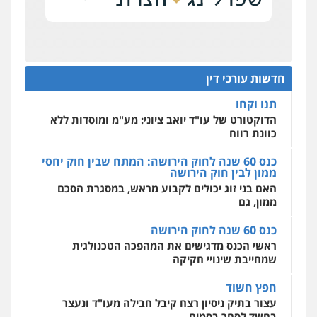
0506355388
להגנה על עסקים קטנים
אחסון אתרים
מהירות
הגנה
גיבוי
תמיכה
שירותים
תנו וקחו
מקצועיים לעורכי דין
עו"ד דרוויש נאשף
הדוקטורט של עו"ד יואב ציוני: מע"מ ומוסדות ללא
כוונת רווח
פלילי
פשיעה חמורה
זכויות אדם
חדשות עורכי דין
0527448141
כנס 60 שנה לחוק הירושה: המתח שבין חוק יחסי
מרכז התחלה חדשה
ממון לבין חוק הירושה
אסירים
עבירות מין
שירותים מקצועיים
לעורכי דין
האם בני זוג יכולים לקבוע מראש, במסגרת הסכם
חליל ביאדי – משרד עורכי דין
ממון, גם
0544500346
פלילי
דיני תעבורה
מעצרים וחקירות
פשיעה חמורה
אסירים
כנס 60 שנה לחוק הירושה
0509636895
מאיה בלום, עו"ס, טיפול ושיקום
ראשי הכנס מדגישים את המהפכה הטכנולגית
טיפול בהתמכרויות
שירותים מקצועיים
שמחייבת שינויי חקיקה
לעורכי דין
עו"ד איהאב זבידאת
0504062539
חפץ חשוד
פלילי
פשיעה חמורה
ארגוני פשע
עבירות
המתה
עבירות מין
עצור בתיק ניסיון רצח קיבל חבילה מעו"ד ונעצר
בחשד לסחר בסמים
0509930581
עו"ד ד"ר אבי שקד
עבירות כלכליות
הלבנת הון
חילוטים
יחסי עו"ד לקוח
עבירות פליליות
עורך דין מהצפון נעצר בחשד להברחת חשיש לעצור
עו"ד יפעת שוורץ סיל
0544385337
בקישון
פלילי
תעבורה