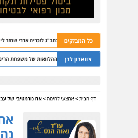
כל המבזקים
אף שוטר לא המתין בנתב"ג לזכריה אדרי שחזר לישראל
06.08 | 13:47
צווארון לבן
בר בחיפה וסינדיקאט ההלוואות של משפחת הרינג
05.08 | 16:14
דף הבית
>
אמצעי לחימה
>
אח נורמטיבי של עבר
אח 
נהר