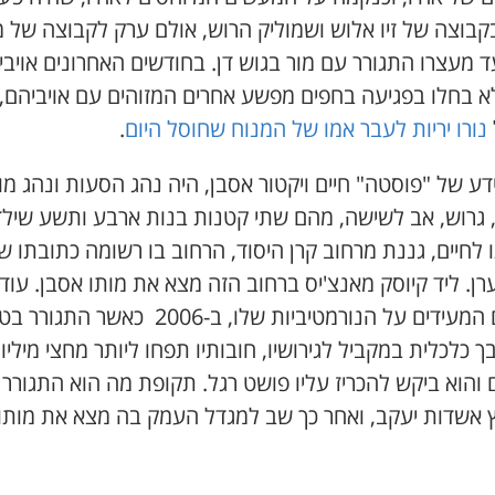
קבוצה של זיו אלוש ושמוליק הרוש, אולם ערק לקבוצה של מ
ד מעצרו התגורר עם מור בגוש דן. בחודשים האחרונים אויבי
א בחלו בפגיעה בחפים מפשע אחרים המזוהים עם אויביהם, 
נורו יריות לעבר אמו של המנוח שחוסל היום
.
דע של "פוסטה" חיים ויקטור אסבן, היה נהג הסעות ונהג מו
ן 52, גרוש, אב לשישה, מהם שתי קטנות בנות ארבע ותשע שילד
לחיים, גננת מרחוב קרן היסוד, הרחוב בו רשומה כתובתו ש
ן. ליד קיוסק מאנצ'יס ברחוב הזה מצא את מותו אסבן. עוד
פרטים המעידים על הנורמטיביות שלו, ב-2006 כאשר ה
 כלכלית במקביל לגירושיו, חובותיו תפחו ליותר מחצי מיליון
והוא ביקש להכריז עליו פושט רגל. תקופת מה הוא התגורר
ץ אשדות יעקב, ואחר כך שב למגדל העמק בה מצא את מותו.