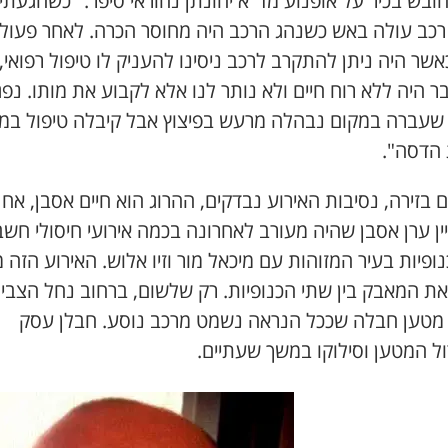
3. חובש בכיר על אופנוע מד"א יהונתן נהוראי סיפר: "כשהגעתי
 רכב עולה באש כשנהג הרכב היה מחוסר הכרה. לאחר פעול
כאשר היה ניתן להתקרב לרכב ניסינו להעניק לו טיפול רפואי,
ר היה ללא רוח חיים ולא נותר לנו אלא לקבוע את מותו. נפ
שעברה במקום נבהלה מרעש בפיצוץ אבל קיבלה טיפול במ
 הדסה".
 בזירה, נסיבות האירוע נבדקים, ההרוג הוא חיים אסבן, אח
ן ערן אסבן שהיה מעורב לאחרונה בכמה אירועי חיסולי חשב
נופיות בעיר המזוהות עם מיכאל מור וזיו אלוש.
האירוע הזה מ
את המאבק בין שתי הכנופיות. רק שלשום, ברחוב נחל הצבי 
מטען חבלה שככל הנראה נשמט מרכב נוסע. חבלן עסק
ל המטען וסילוקו במשך שעתיים.