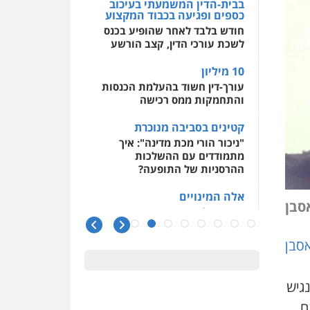
בבית-הדין המשמעתי בעיכוב
כספים ופגיעה בכבוד המקצוע
חודש בלבד לאחר שהופיע בכנס
לשכת עורכי הדין, קצב הורשע
10 מיליון
עורך-דין חשוד בהעלמת הכנסות
והתחמקות ממס רכישה
קטינים בסביבה מנוכרת
"ניכור הורי מכת מדינה": איך
מתמודדים עם ההשלכות
ההרסניות של התופעה?
אלה המינויים
אסבן
הוועדה לבחירת שופטים בחרה
26 שופטים ורשמים נוספים
אסבן
ראו הוזהרתם
הפרקליטות מקדמת הפללת
עורכי דין "קונסילייריז" בחוק
 נגיש
המאבק בארגוני פשיעה
ם