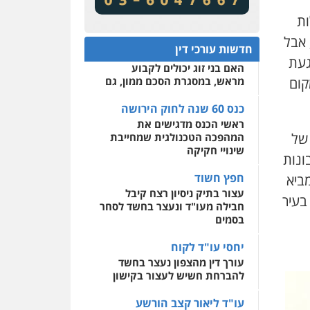
מע"מ ומוסדות ללא כוונת רווח
שירותים מקצועיים לעורכי
דין
ות
כנס 60 שנה לחוק הירושה:
 אבל
המתח שבין חוק יחסי ממון
0522508109
חדשות עורכי דין
לבין חוק הירושה
געת
האם בני זוג יכולים לקבוע
אחסון אתרים
קום
מראש, במסגרת הסכם ממון, גם
מהירות
הגנה
גיבוי
תמיכה
שירותים מקצועיים
לעורכי דין
כנס 60 שנה לחוק הירושה
ראשי הכנס מדגישים את
 של
המהפכה הטכנולגית שמחייבת
מרכז התחלה חדשה
שינויי חקיקה
ונות
אסירים
עבירות מין
שירותים מקצועיים לעורכי
חפץ חשוד
ביא
דין
עצור בתיק ניסיון רצח קיבל
בעיר
חבילה מעו"ד ונעצר בחשד לסחר
0544500346
בסמים
יחסי עו"ד לקוח
עורך דין מהצפון נעצר בחשד
להברחת חשיש לעצור בקישון
עו"ד ליאור קצב הורשע