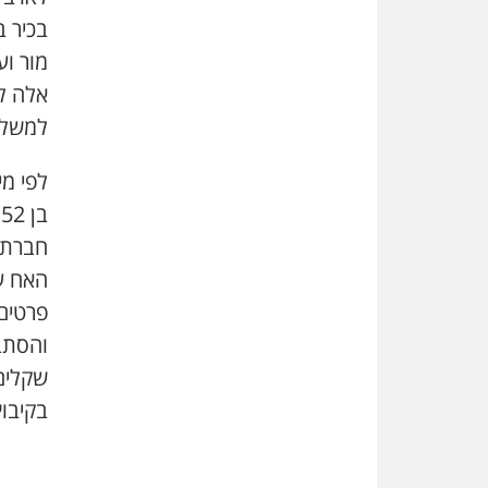
בכיר ב
מור וע
אלה ל
למשל
לפי מי
ב
חברתו 
האח ער
והסתבך
שקלים 
בקיבו