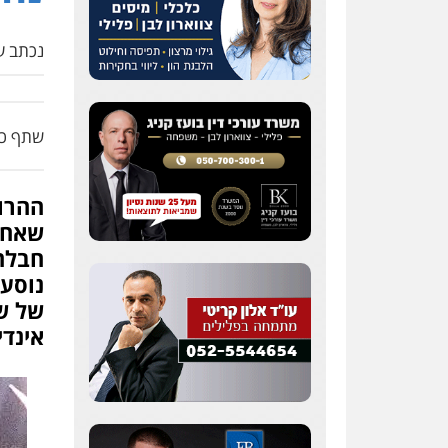
נכתב על
שתף כת
ההרוג
שאחיו
חבלה
נוסע
של ש
אינדי