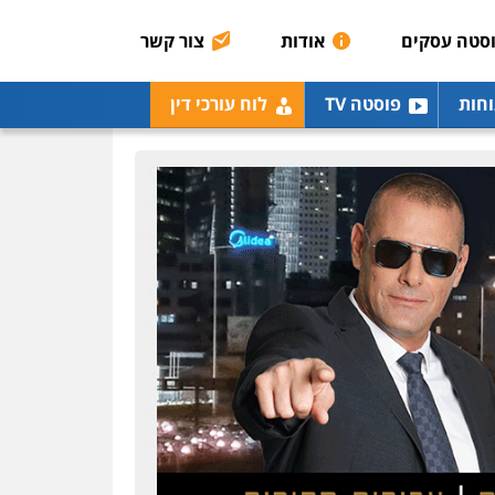
רונן הלל – מוניטין
מחיקת כתבות מגוגל
סטה עסקים
אודות
צור קשר
ודחיקת אזכורים שליליים
שירותים מקצועיים לעורכי
דין
וחות
פוסטה TV
לוח עורכי דין
0522508109
אחסון אתרים
מהירות
הגנה
גיבוי
תמיכה
שירותים מקצועיים
לעורכי דין
מרכז התחלה חדשה
אסירים
עבירות מין
שירותים מקצועיים לעורכי
דין
0544500346
מאיה בלום, עו"ס,
טיפול ושיקום
טיפול בהתמכרויות
שירותים מקצועיים לעורכי