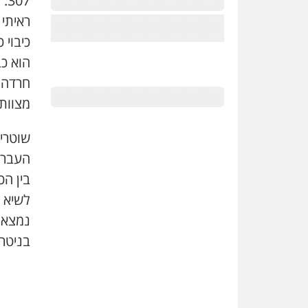
07
ראיתי
כיבוי 
הוא כב
חרדה 
מצוות
שוטרים
העבריי
בין הכ
לשיא 
נמצא 
בניטרו