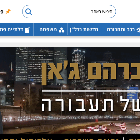
פו
רכב ותחבורה
חדשות נדל"ן
משפחה
דלתיים פת