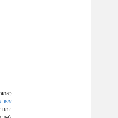
כאמור,
אשר ע
לאויב