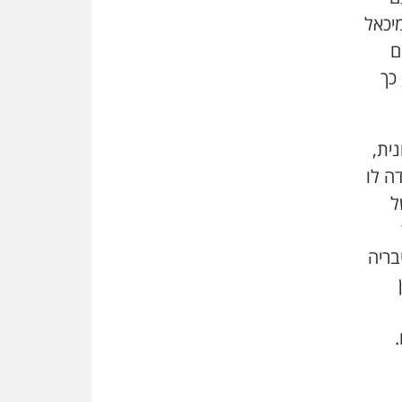
משרות אמון
יכאל
יו"ר מחוז ת"א משבץ עובדות
ם
שלו למינוי דייני בית הדין
למשמעת
כך
האופנוע חזר הביתה
עו"ד גיל פרידמן והרפתקאות
אופנוע השטח שלו
נית,
ה לו
הזכות לטנף
זוכה עורך-דין שהשווה את ברק
ל
לסינוואר ואת "הבמות של קפלן"
לחמאס
תגורר בטבריה
מאסר לעורך הדין
מאסר בפועל לעו"ד מהצפון
שהגיש תביעות פיקטיביות בשם
פלסטינים
על המידתיות
ביה"ד המשמעתי ביטל השעיה
לצמיתות של עורכת-דין שהביעה