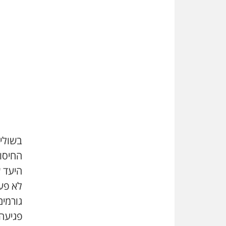
בשולי
החיסו
היעד ש
לא פעל
גורמים
פגיעה