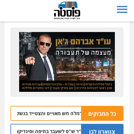
כל המבזקים
שורד מסיבת הנובה מרמלה חש מאויים והצטייד בנשק ללא רישיון
צווארון לבן
כתב אישום: יו"ר ש"ס לשעבר בחיפה וסינדיקאט ההלוואו