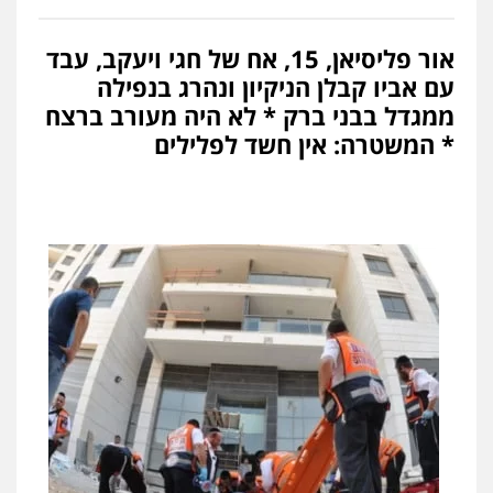
מחיקת כתבות מגוגל ודחיקת אזכורים
שליליים
שירותים מקצועיים לעורכי דין
אור פליסיאן, 15, אח של חגי ויעקב, עבד
0522508109
עם אביו קבלן הניקיון ונהרג בנפילה
ממגדל בבני ברק * לא היה מעורב ברצח
אחסון אתרים
* המשטרה: אין חשד לפלילים
מהירות
הגנה
גיבוי
תמיכה
שירותים
מקצועיים לעורכי דין
מרכז התחלה חדשה
אסירים
עבירות מין
שירותים מקצועיים
לעורכי דין
0544500346
מאיה בלום, עו"ס, טיפול ושיקום
טיפול בהתמכרויות
שירותים מקצועיים
לעורכי דין
0504062539