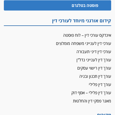
הזכות לטנף
פוסטה בטלגרם
זוכה עורך-דין שהשווה את ברק לסינוואר ואת
"הבמות של קפלן" לחמאס
קידום אורגני מיוחד לעורכי דין
מאסר לעורך הדין
מאסר בפועל לעו"ד מהצפון שהגיש תביעות
אינדקס עורכי דין – לוח פוסטה
פיקטיביות בשם פלסטינים
עורכי דין לענייני משפחה מומלצים
על המידתיות
ביה"ד המשמעתי ביטל השעיה לצמיתות של
עורכי דין דיני תעבורה
עורכת-דין שהביעה שמחה ב-7 באוקטובר
עורך דין לענייני נדל"ן
אשם
עורך דין רישוי עסקים
עו"ד הלל בבייב הורשע בהונאת עשרות לקוחות,
עורך דין תכנון ובניה
ההסדר: 7-9 שנות מאסר
עורך דין פלילי
דין ומקרקעין
עורך דין פלילי – אסף דוק
עורך דין ברמת השרון נחקר בחשד למרמה בעסקת
נדל"ן
מאגר פסקי דין והחלטות
"אני מכינה 5-6 ג'וינטים ביום"
תובעת משטרתית פוטרה בחשד לעישון סמים