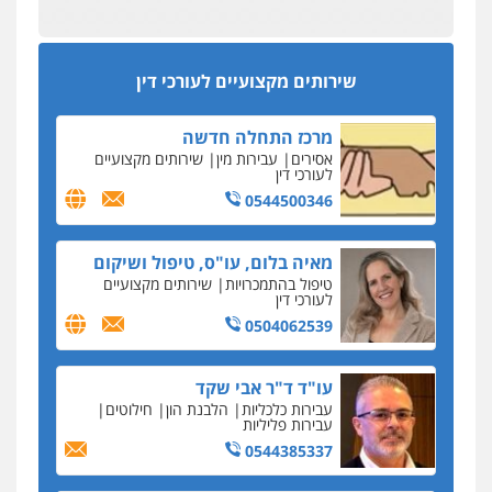
מפקח במס הכנסה ועורך-דין חשודים בהצהרה כוזבת
אחסון אתרים
על עסקת נדל"ן בצפון
מהירות
הגנה
גיבוי
תמיכה
שירותים
מקצועיים לעורכי דין
סקס בכל מחיר
שירותים מקצועיים לעורכי דין
כתב האישום נגד עו"ד עידן דביר: האונס והמחירון
לאקטים מיניים
מרכז התחלה חדשה
כתב אישום: יו"ר ש"ס לשעבר בחיפה וסינדיקאט
אסירים
עבירות מין
שירותים מקצועיים
ההלוואות של משפחת הרינג
לעורכי דין
הפרקליטות: הרב נתנאל חייק ואביו הרב אריה חייק
0544500346
שמשו אנשי
החשוד ברצח עו"ד ארבל פלדמן טען לרקע נפשי
מאיה בלום, עו"ס, טיפול ושיקום
ושתק בחקירתו
טיפול בהתמכרויות
שירותים מקצועיים
לעורכי דין
בבית המשפט התברר כי לחשוד, אחמד אלרג'וב
מרמלה, לא נערכה
0504062539
יחסי עו"ד לקוח
עו"ד ד"ר אבי שקד
עורכת דין נעצרה בחשד להעברת סם לנאשם בכלא
עבירות כלכליות
הלבנת הון
חילוטים
השרון
עבירות פליליות
0544385337
דבר למיקרופון
נציב תלונות הציבור על השופטים: עדיף למעט