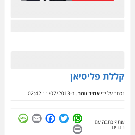
קללת פליסיאן
נכתב על ידי
אמיר זוהר
, ב-11/07/2013 02:42
ניר קידר – צלם
צילום עורכי דין
שירותים מקצועיים לעורכי
דין
sage
Facebook
Email
WhatsApp
Twitter
0504578527
שתף כתבה עם
Print
חברים
רונן הלל – מוניטין