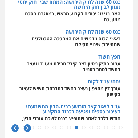
כנס 60 שנה לחוק הירושה: המתח שבין חוק יחסי
ממון לבין חוק הירושה
מרכז התחלה חדשה
האם בני זוג יכולים לקבוע מראש, במסגרת הסכם
אסירים
עבירות מין
שירותים מקצועיים
לעורכי דין
ממון, גם
0544500346
כנס 60 שנה לחוק הירושה
ראשי הכנס מדגישים את המהפכה הטכנולגית
שמחייבת שינויי חקיקה
חפץ חשוד
עצור בתיק ניסיון רצח קיבל חבילה מעו"ד ונעצר
בחשד לסחר בסמים
יחסי עו"ד לקוח
עורך דין מהצפון נעצר בחשד להברחת חשיש לעצור
בקישון
עו"ד ליאור קצב הורשע בבית-הדין המשמעתי
בעיכוב כספים ופגיעה בכבוד המקצוע
חודש בלבד לאחר שהופיע בכנס לשכת עורכי הדין,
קצב הורשע
10 מיליון