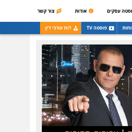
רונן הלל – מוניטין
מחיקת כתבות מגוגל
סטה עסקים
אודות
צור קשר
ודחיקת אזכורים שליליים
שירותים מקצועיים לעורכי
דין
וחות
פוסטה TV
לוח עורכי דין
0522508109
אחסון אתרים
מהירות
הגנה
גיבוי
תמיכה
שירותים מקצועיים
לעורכי דין
מרכז התחלה חדשה
אסירים
עבירות מין
שירותים מקצועיים לעורכי
דין
0544500346
מאיה בלום, עו"ס,
טיפול ושיקום
טיפול בהתמכרויות
שירותים מקצועיים לעורכי