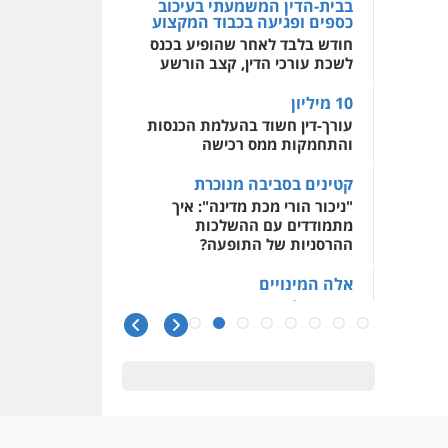
בבית-הדין המשמעתי בעיכוב
כספים ופגיעה בכבוד המקצוע
חודש בלבד לאחר שהופיע בכנס
לשכת עורכי הדין, קצב הורשע
10 מיליון
עורך-דין חשוד בהעלמת הכנסות
והתחמקות ממס רכישה
קטינים בסביבה מנוכרת
"ניכור הורי מכת מדינה": איך
מתמודדים עם ההשלכות
ההרסניות של התופעה?
אלה המינויים
הוועדה לבחירת שופטים בחרה
26 שופטים ורשמים נוספים
ראו הוזהרתם
הפרקליטות מקדמת הפללת
עורכי דין "קונסילייריז" בחוק
המאבק בארגוני פשיעה