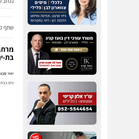
נכתב על
שתף כת
מרחב 
בת-י
יאיר סבג
הים בבת-י