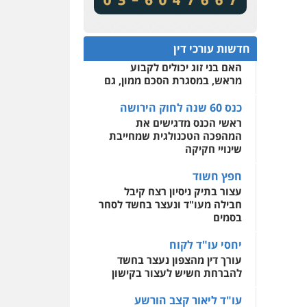
מע"מ ומוסדות ללא כוונת רווח
שירותים מקצועיים לעורכי
דין
כנס 60 שנה לחוק הירושה:
המתח שבין חוק יחסי ממון
0522508109
חדשות עורכי דין
לבין חוק הירושה
האם בני זוג יכולים לקבוע
אחסון אתרים
מראש, במסגרת הסכם ממון, גם
מהירות
הגנה
גיבוי
תמיכה
שירותים מקצועיים
לעורכי דין
כנס 60 שנה לחוק הירושה
ראשי הכנס מדגישים את
המהפכה הטכנולגית שמחייבת
מרכז התחלה חדשה
שינויי חקיקה
אסירים
עבירות מין
שירותים מקצועיים לעורכי
חפץ חשוד
דין
עצור בתיק ניסיון רצח קיבל
חבילה מעו"ד ונעצר בחשד לסחר
0544500346
בסמים
יחסי עו"ד לקוח
עורך דין מהצפון נעצר בחשד
להברחת חשיש לעצור בקישון
עו"ד ליאור קצב הורשע