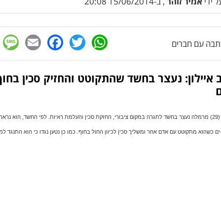
 ידי
אמיר זוהר
, ב-15/06/2014 20:08
e
cebook
mail
WhatsApp
Twitter
בה עם חברים
איילון: נעצר בחשד שהתקוטט והחזיק סכין בחוף
ם
(29) מרמלה נעצר בחשד לתגרה במקום ציבורי, החזקת סכין והעלמת ראיות. לפי החשד, הוא נראה
ם כשהוא מתקוטט עם אדם אחר ומשליך סכין לכיוון החול בחוף. כמו כן נטען נגדו כי הוא התנגד למ