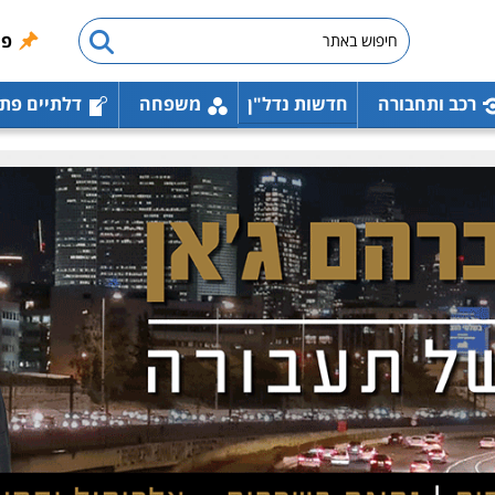
פו
רכב ותחבורה
חדשות נדל"ן
משפחה
דלתיים פת