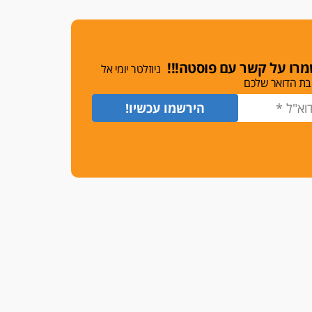
משרות אמון
יו"ר מחוז ת"א משבץ עובדות
שלו למינוי דייני בית הדין
למשמעת
רו על קשר עם פוסטה!!!
ניוזלטר יומי אל
האופנוע חזר הביתה
בת הדואר שלכם
עו"ד גיל פרידמן והרפתקאות
אופנוע השטח שלו
הזכות לטנף
זוכה עורך-דין שהשווה את ברק
לסינוואר ואת "הבמות של קפלן"
לחמאס
מאסר לעורך הדין
מאסר בפועל לעו"ד מהצפון
שהגיש תביעות פיקטיביות בשם
פלסטינים
על המידתיות
ביה"ד המשמעתי ביטל השעיה
לצמיתות של עורכת-דין שהביעה