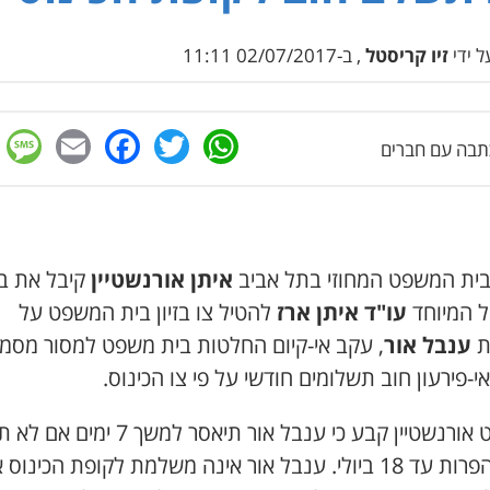
 ידי
זיו קריסטל
, ב-02/07/2017 11:11
e
cebook
mail
WhatsApp
Twitter
בה עם חברים
בית המשפט המחוזי בתל אביב
איתן אורנשטיין
קיבל את 
 המיוחד
עו"ד איתן ארז
להטיל צו בזיון בית המשפט על
ת
ענבל אור
, עקב אי-קיום החלטות בית משפט למסור מסמכ
י-פירעון חוב תשלומים חודשי על פי צו הכינוס.
השופט אורנשטיין קבע כי ענבל אור תיאסר למשך 7 י
את ההפרות עד 18 ביולי. ענבל אור אינה משלמת לקופת הכינוס