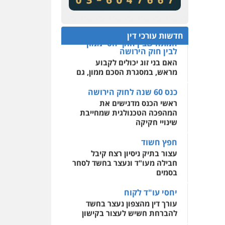
מע"מ ומוסדות ללא כוונת רווח
שירותים מקצועיים לעורכי
דין
כנס 60 שנה לחוק הירושה:
המתח שבין חוק יחסי ממון
0522508109
חדשות עורכי דין
לבין חוק הירושה
האם בני זוג יכולים לקבוע
אחסון אתרים
מראש, במסגרת הסכם ממון, גם
מהירות
הגנה
גיבוי
תמיכה
שירותים מקצועיים
לעורכי דין
כנס 60 שנה לחוק הירושה
ראשי הכנס מדגישים את
המהפכה הטכנולגית שמחייבת
מרכז התחלה חדשה
שינויי חקיקה
אסירים
עבירות מין
שירותים מקצועיים לעורכי
חפץ חשוד
דין
עצור בתיק ניסיון רצח קיבל
חבילה מעו"ד ונעצר בחשד לסחר
0544500346
בסמים
יחסי עו"ד לקוח
עורך דין מהצפון נעצר בחשד
להברחת חשיש לעצור בקישון
עו"ד ליאור קצב הורשע