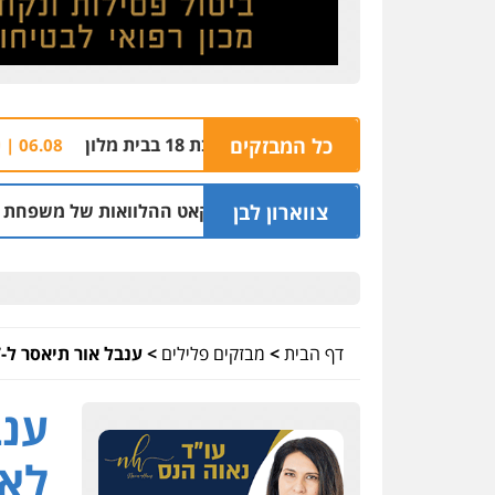
בבית מלון
כל המבזקים
חשד: ש
06.08 | 21:59
צווארון לבן
ש"ס לשעבר בחיפה וסינדיקאט ההלוואות של משפחת הרינג
.08 | 16:14
דף הבית
>
מבזקים פלילים
>
ענבל אור תיאסר ל-7 ימים אם לא תשלם חוב לקופת הכינוס
לא 