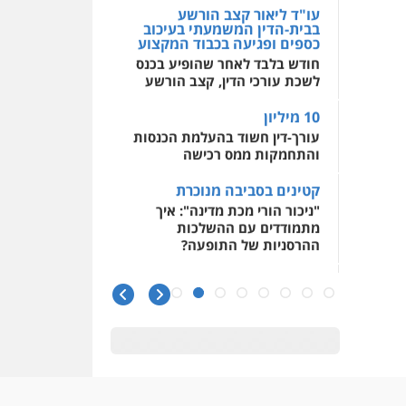
בבית-הדין המשמעתי בעיכוב
כספים ופגיעה בכבוד המקצוע
חודש בלבד לאחר שהופיע בכנס
לשכת עורכי הדין, קצב הורשע
10 מיליון
עורך-דין חשוד בהעלמת הכנסות
והתחמקות ממס רכישה
קטינים בסביבה מנוכרת
"ניכור הורי מכת מדינה": איך
מתמודדים עם ההשלכות
ההרסניות של התופעה?
אלה המינויים
הוועדה לבחירת שופטים בחרה
26 שופטים ורשמים נוספים
ראו הוזהרתם
הפרקליטות מקדמת הפללת
עורכי דין "קונסילייריז" בחוק
המאבק בארגוני פשיעה