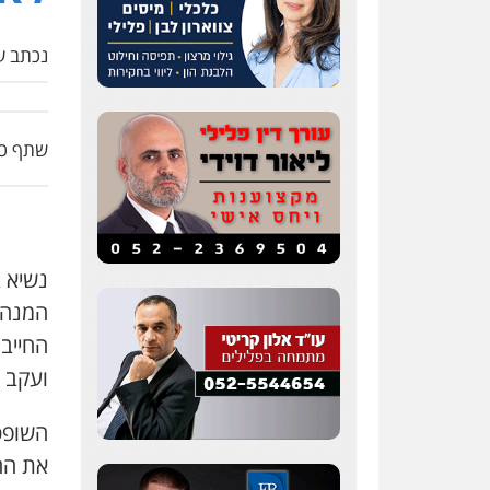
נכתב על
שתף כת
נשיא 
המנהל
החייב
ועקב א