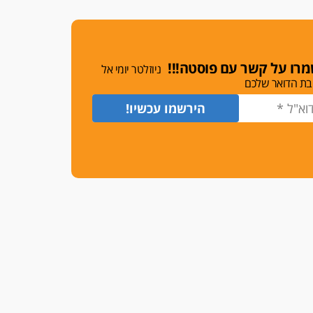
משרות אמון
יו"ר מחוז ת"א משבץ עובדות
שלו למינוי דייני בית הדין
למשמעת
רו על קשר עם פוסטה!!!
ניוזלטר יומי אל
האופנוע חזר הביתה
בת הדואר שלכם
עו"ד גיל פרידמן והרפתקאות
אופנוע השטח שלו
הזכות לטנף
זוכה עורך-דין שהשווה את ברק
לסינוואר ואת "הבמות של קפלן"
לחמאס
מאסר לעורך הדין
מאסר בפועל לעו"ד מהצפון
שהגיש תביעות פיקטיביות בשם
פלסטינים
על המידתיות
ביה"ד המשמעתי ביטל השעיה
לצמיתות של עורכת-דין שהביעה