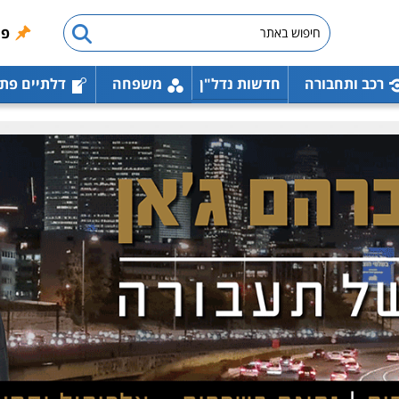
פו
רכב ותחבורה
חדשות נדל"ן
משפחה
דלתיים פת