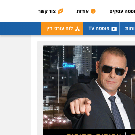
רונן הלל – מוניטין
מחיקת כתבות מגוגל
סטה עסקים
אודות
צור קשר
ודחיקת אזכורים שליליים
שירותים מקצועיים לעורכי
דין
וחות
פוסטה TV
לוח עורכי דין
0522508109
אחסון אתרים
מהירות
הגנה
גיבוי
תמיכה
שירותים מקצועיים
לעורכי דין
מרכז התחלה חדשה
אסירים
עבירות מין
שירותים מקצועיים לעורכי
דין
0544500346
מאיה בלום, עו"ס,
טיפול ושיקום
טיפול בהתמכרויות
שירותים מקצועיים לעורכי