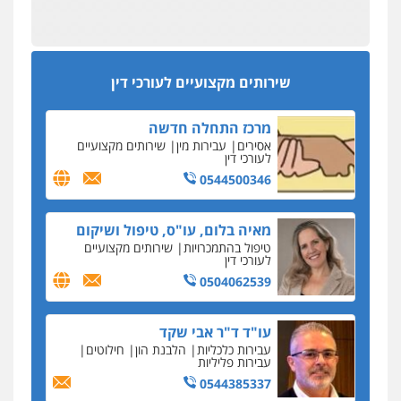
מפקח במס הכנסה ועורך-דין חשודים בהצהרה כוזבת
אחסון אתרים
על עסקת נדל"ן בצפון
מהירות
הגנה
גיבוי
תמיכה
שירותים
מקצועיים לעורכי דין
סקס בכל מחיר
שירותים מקצועיים לעורכי דין
כתב האישום נגד עו"ד עידן דביר: האונס והמחירון
לאקטים מיניים
מרכז התחלה חדשה
כתב אישום: יו"ר ש"ס לשעבר בחיפה וסינדיקאט
אסירים
עבירות מין
שירותים מקצועיים
ההלוואות של משפחת הרינג
לעורכי דין
הפרקליטות: הרב נתנאל חייק ואביו הרב אריה חייק
0544500346
שמשו אנשי
החשוד ברצח עו"ד ארבל פלדמן טען לרקע נפשי
מאיה בלום, עו"ס, טיפול ושיקום
ושתק בחקירתו
טיפול בהתמכרויות
שירותים מקצועיים
לעורכי דין
בבית המשפט התברר כי לחשוד, אחמד אלרג'וב
מרמלה, לא נערכה
0504062539
יחסי עו"ד לקוח
עו"ד ד"ר אבי שקד
עורכת דין נעצרה בחשד להעברת סם לנאשם בכלא
עבירות כלכליות
הלבנת הון
חילוטים
השרון
עבירות פליליות
0544385337
דבר למיקרופון