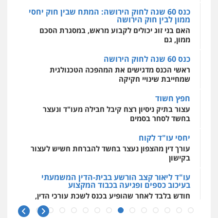
כנס 60 שנה לחוק הירושה: המתח שבין חוק יחסי
ממון לבין חוק הירושה
מרכז התחלה חדשה
האם בני זוג יכולים לקבוע מראש, במסגרת הסכם
אסירים
עבירות מין
שירותים מקצועיים
לעורכי דין
ממון, גם
0544500346
כנס 60 שנה לחוק הירושה
ראשי הכנס מדגישים את המהפכה הטכנולגית
שמחייבת שינויי חקיקה
חפץ חשוד
עצור בתיק ניסיון רצח קיבל חבילה מעו"ד ונעצר
בחשד לסחר בסמים
יחסי עו"ד לקוח
עורך דין מהצפון נעצר בחשד להברחת חשיש לעצור
בקישון
עו"ד ליאור קצב הורשע בבית-הדין המשמעתי
בעיכוב כספים ופגיעה בכבוד המקצוע
חודש בלבד לאחר שהופיע בכנס לשכת עורכי הדין,
קצב הורשע