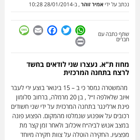
רונן הלל – מוניטין
נכתב על ידי
אמיר זוהר
, ב-28/01/2014 10:28
מחיקת כתבות מגוגל ודחיקת אזכורים
שליליים
שירותים מקצועיים לעורכי דין
0522508109
sage
Facebook
Email
WhatsApp
Twitter
שתף כתבה עם
Print
חברים
אחסון אתרים
מהירות
הגנה
גיבוי
תמיכה
שירותים
מקצועיים לעורכי דין
מחוז ת"א. נעצרו שני לודאים בחשד
לרצח בתחנה המרכזית
מרכז התחלה חדשה
אסירים
עבירות מין
שירותים מקצועיים
לעורכי דין
מהמשטרה נמסר כי ב – 15 בינואר בוצע ירי לעבר
0544500346
איוב שלאלפה ז״ל , בן 20 מרמלה, ברחוב סלומון
פינת ארלינגר בתחנה המרכזית על ידי שני חשודים
מאיה בלום, עו"ס, טיפול ושיקום
רכובים על אופנוע שנמלטו מהמקום. הפצוע פונה
טיפול בהתמכרויות
שירותים מקצועיים
לעורכי דין
במצב אנוש לביה״ח איכלוב ולאחר זמן קצר מת
0504062539
מפצעיו. החקירה הוטלה על צוות חקירה מיוחד