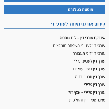
הזכות לטנף
פוסטה בטלגרם
זוכה עורך-דין שהשווה את ברק לסינוואר ואת
"הבמות של קפלן" לחמאס
קידום אורגני מיוחד לעורכי דין
מאסר לעורך הדין
מאסר בפועל לעו"ד מהצפון שהגיש תביעות
אינדקס עורכי דין – לוח פוסטה
פיקטיביות בשם פלסטינים
עורכי דין לענייני משפחה מומלצים
על המידתיות
ביה"ד המשמעתי ביטל השעיה לצמיתות של
עורכי דין דיני תעבורה
עורכת-דין שהביעה שמחה ב-7 באוקטובר
עורך דין לענייני נדל"ן
אשם
עורך דין רישוי עסקים
עו"ד הלל בבייב הורשע בהונאת עשרות לקוחות,
עורך דין תכנון ובניה
ההסדר: 7-9 שנות מאסר
עורך דין פלילי
דין ומקרקעין
עורך דין פלילי – אסף דוק
עורך דין ברמת השרון נחקר בחשד למרמה בעסקת
נדל"ן
מאגר פסקי דין והחלטות
"אני מכינה 5-6 ג'וינטים ביום"