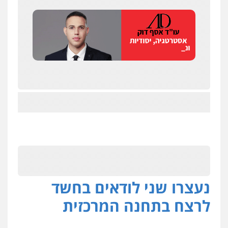
ניר קידר – צלם
נעצרו שני לודאים בחשד
צילום עורכי דין
שירותים מקצועיים לעורכי
דין
לרצח בתחנה המרכזית
0504578527