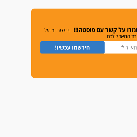
משרות אמון
יו"ר מחוז ת"א משבץ עובדות
שלו למינוי דייני בית הדין
למשמעת
רו על קשר עם פוסטה!!!
ניוזלטר יומי אל
האופנוע חזר הביתה
בת הדואר שלכם
עו"ד גיל פרידמן והרפתקאות
אופנוע השטח שלו
הזכות לטנף
זוכה עורך-דין שהשווה את ברק
לסינוואר ואת "הבמות של קפלן"
לחמאס
מאסר לעורך הדין
מאסר בפועל לעו"ד מהצפון
שהגיש תביעות פיקטיביות בשם
פלסטינים
על המידתיות
ביה"ד המשמעתי ביטל השעיה
לצמיתות של עורכת-דין שהביעה