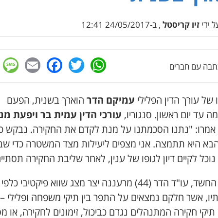
 ידי
זיו קריסטל
, ב-24/05/2017 12:41
e
cebook
mail
WhatsApp
Twitter
בה עם חברים
של עורך הדין הפלילי
עמיקם הדר
הוארך בשנית
,
הפעם
ה עד יום ראשון
.
סנגוריו
,
עורכי הדין
עמית בר ויפעת מנו
אמרו
: "
נתנו
הסכמתנו על מנת לקדם את החקירה
.
נבקש כי
 הבא היא תתמצה
.
אני מצפים ליעילות מצד המשטרה כדי שב
נוכל לקיים דיון לגופו של ענין
,
לאחר שליבת החקירה תסתיי
על פי החשד, עו"ד הדר (44) מרעננה יצר מצג שווא פיקטיבי כלפי
יו, אשר חלקם נמצאים על התפר בין תיקי משפחה ופלילי –
 תיקי חקירה המתנהלים נגדם כביכול, זימונים לחקירה, או מ