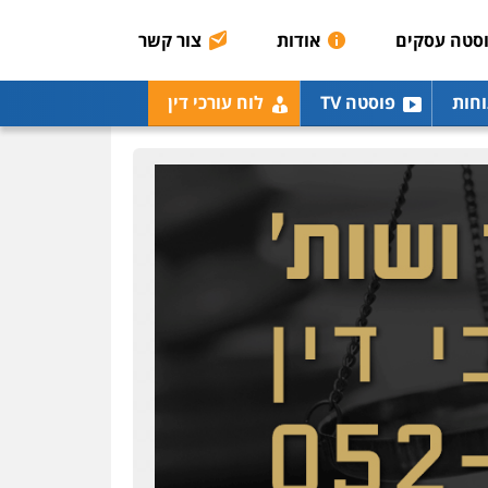
רונן הלל – מוניטין
מחיקת כתבות מגוגל
סטה עסקים
אודות
צור קשר
ודחיקת אזכורים שליליים
שירותים מקצועיים לעורכי
דין
וחות
פוסטה TV
לוח עורכי דין
0522508109
אחסון אתרים
מהירות
הגנה
גיבוי
תמיכה
שירותים מקצועיים
לעורכי דין
מרכז התחלה חדשה
אסירים
עבירות מין
שירותים מקצועיים לעורכי
דין
0544500346
מאיה בלום, עו"ס,
טיפול ושיקום
טיפול בהתמכרויות
שירותים מקצועיים לעורכי