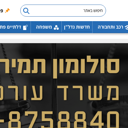
פו
רכב ותחבורה
חדשות נדל"ן
משפחה
דלתיים פת