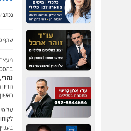
נכתב על
שתף כת
מעצרו 
ב
הסכמ
נהרי
,
הדיון
ראשון 
לקוחות
בעניין