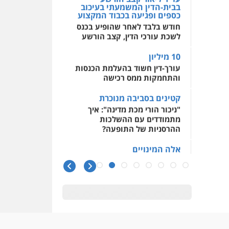
בבית-הדין המשמעתי בעיכוב
כספים ופגיעה בכבוד המקצוע
חודש בלבד לאחר שהופיע בכנס
לשכת עורכי הדין, קצב הורשע
10 מיליון
עורך-דין חשוד בהעלמת הכנסות
והתחמקות ממס רכישה
קטינים בסביבה מנוכרת
"ניכור הורי מכת מדינה": איך
מתמודדים עם ההשלכות
ההרסניות של התופעה?
אלה המינויים
הוועדה לבחירת שופטים בחרה
26 שופטים ורשמים נוספים
ראו הוזהרתם
הפרקליטות מקדמת הפללת
עורכי דין "קונסילייריז" בחוק
המאבק בארגוני פשיעה