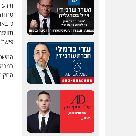
מידע ל
טרחה ג
כי בא
מזויפ
פישר"
המשטר
במרמה
החקיר