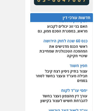
מע"מ ומוסדות ללא כוונת רווח
שירותים מקצועיים לעורכי
דין
כנס 60 שנה לחוק הירושה:
המתח שבין חוק יחסי ממון
0522508109
חדשות עורכי דין
לבין חוק הירושה
האם בני זוג יכולים לקבוע
אחסון אתרים
מראש, במסגרת הסכם ממון, גם
מהירות
הגנה
גיבוי
תמיכה
שירותים מקצועיים
לעורכי דין
כנס 60 שנה לחוק הירושה
ראשי הכנס מדגישים את
המהפכה הטכנולגית שמחייבת
מרכז התחלה חדשה
שינויי חקיקה
אסירים
עבירות מין
שירותים מקצועיים לעורכי
חפץ חשוד
דין
עצור בתיק ניסיון רצח קיבל
חבילה מעו"ד ונעצר בחשד לסחר
0544500346
בסמים
יחסי עו"ד לקוח
עורך דין מהצפון נעצר בחשד
להברחת חשיש לעצור בקישון
עו"ד ליאור קצב הורשע