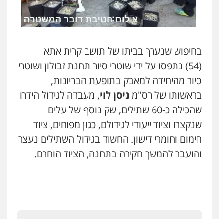
מרכז התחלה חדשה
אסירים
עבירות מין
שירותים מקצועיים
לעורכי דין
0544500346
בחיפוש שנערך בביתו של תושב קרית אתא
מאיה בלום, עו"ס, טיפול ושיקום
(54)
נתפסו על ידי שוטרי סיור תחנת
זבולון ושוטרי
טיפול בהתמכרויות
שירותים מקצועיים
לעורכי דין
סיור מהיחידה למאבק בתופעת הבריונות,
0504062539
בראשותו של רס"מ
ניסן לוי
, מעבדה לגידול הידרו
שהכילה כ-60 שתילים, שק נוסף של עלים
עו"ד ד"ר אבי שקד
שנקצרו וציוד ייעודי לגידולם, כגון מפוחים, ציוד
עבירות כלכליות
הלבנת הון
חילוטים
עבירות פליליות
חימום וחומרי דישון. החשוד בגידול השתילים נעצר
0544385337
והועבר להמשך חקירה בתחנה, הציוד הוחרם
.
איתי חקירות – שירותים לעורכי דין
חקירות פרטיות
חקירות כלכליות
חקירות
אישות
איתורים
0537865001
איומים כתובים