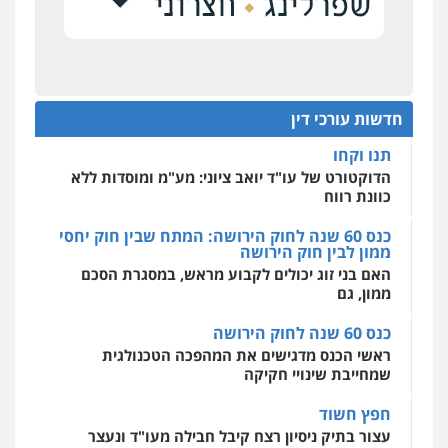
כנס תובענות ייצוגיות: "בעקבות ה-AI התפתח טרנד
רונן הלל – מוניטין
תביעות הגנת הפרטיות"
מחיקת כתבות מגוגל ודחיקת אזכורים
שליליים
שירותים מקצועיים לעורכי דין
מחוז מרכז לפני הכנסת
0522508109
כנס תביעות ייצוגיות: הדילמה בין זכויות צרכנים
להגנה על עסקים קטנים
חדשות עורכי דין
אחסון אתרים
תנו וקחו
מהירות
הגנה
גיבוי
תמיכה
שירותים
מקצועיים לעורכי דין
הדוקטורט של עו"ד יואב ציוני: מע"מ ומוסדות ללא
כוונת רווח
כנס 60 שנה לחוק הירושה: המתח שבין חוק יחסי
ממון לבין חוק הירושה
מרכז התחלה חדשה
האם בני זוג יכולים לקבוע מראש, במסגרת הסכם
אסירים
עבירות מין
שירותים מקצועיים
לעורכי דין
ממון, גם
0544500346
כנס 60 שנה לחוק הירושה
ראשי הכנס מדגישים את המהפכה הטכנולגית
שמחייבת שינויי חקיקה
חפץ חשוד
עצור בתיק ניסיון רצח קיבל חבילה מעו"ד ונעצר