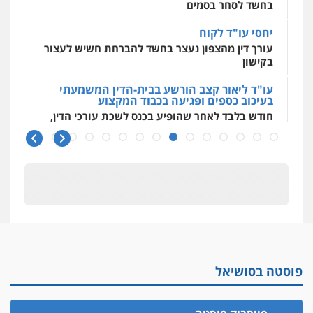
בחשד לסחר בסמים
יחסי עו"ד לקוח
עורך דין מהצפון נעצר בחשד להברחת חשיש לעצור
בקישון
עו"ד ליאור קצב הורשע בבית-הדין המשמעתי
בעיכוב כספים ופגיעה בכבוד המקצוע
חודש בלבד לאחר שהופיע בכנס לשכת עורכי הדין,
קצב הורשע
10 מיליון
עורך-דין חשוד בהעלמת הכנסות והתחמקות ממס
רכישה
קטינים בסביבה מנוכרת
"ניכור הורי מכת מדינה": איך מתמודדים עם
ההשלכות ההרסניות של התופעה?
פוסטה בסושיאל
אלה המינויים
הוועדה לבחירת שופטים בחרה 26 שופטים ורשמים
נוספים