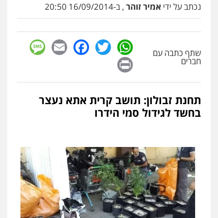
נכתב על ידי
אמיר זוהר
, ב-16/09/2014 20:50
sage
Facebook
Email
WhatsApp
Twitter
שתף כתבה עם
ניר קידר – צלם
Print
חברים
צילום עורכי דין
שירותים מקצועיים לעורכי
דין
0504578527
תחנת זבולון: תושב קרית אתא נעצר
רונן הלל – מוניטין
בחשד לגידול סמי הידרו
מחיקת כתבות מגוגל ודחיקת אזכורים
שליליים
שירותים מקצועיים לעורכי דין
0522508109
אחסון אתרים
מהירות
הגנה
גיבוי
תמיכה
שירותים
מקצועיים לעורכי דין