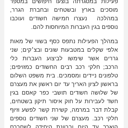
פעילות במסגרתה בוצעו חיפושים במספר
מוסכים בארץ ובשטחים ובחברת הגרר,
במהלכה נעצרו חמישה חשודים ועוכבו
נוספים בגין העברות המיוחסות להם.
במהלך הפעילות נתפס כסף בשווי של מאות
אלפי שקלים במטבעות שונים ובצ׳קים; שני
גררים אשר שימשו לביצוע העברות כלי
הרכב; חלקי רכב רבים החשודים כמזויפים;
טלפונים ניידים ומסמכים. בית משפט השלום
בראשון לציון האריך עד יום ראשון את מעצרם
של שלושה חשודים תושבי כפר קאסם בגין
חשד לעבירות על חוק איסור תיקון בשטחים,
קבלת דבר במרמה, קשירת קשר לפשע וזיוף
חלקי רכב. מעצרם של שני חשודים נוספים
הוארך עד היום ובכוונת היחידה לשחררם