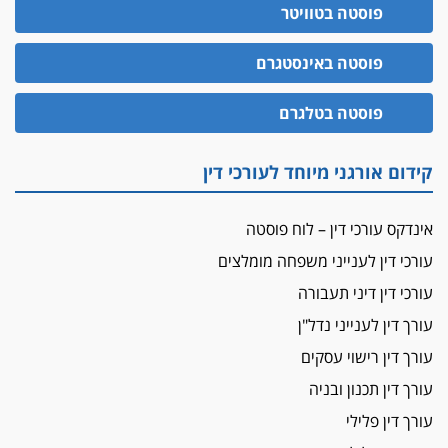
הדין למשמעת
פוסטה בטוויטר
האופנוע חזר הביתה
פוסטה באינסטגרם
עו"ד גיל פרידמן והרפתקאות אופנוע השטח שלו
הזכות לטנף
פוסטה בטלגרם
זוכה עורך-דין שהשווה את ברק לסינוואר ואת
"הבמות של קפלן" לחמאס
קידום אורגני מיוחד לעורכי דין
מאסר לעורך הדין
מאסר בפועל לעו"ד מהצפון שהגיש תביעות
אינדקס עורכי דין – לוח פוסטה
פיקטיביות בשם פלסטינים
עורכי דין לענייני משפחה מומלצים
על המידתיות
ביה"ד המשמעתי ביטל השעיה לצמיתות של
עורכי דין דיני תעבורה
עורכת-דין שהביעה שמחה ב-7 באוקטובר
עורך דין לענייני נדל"ן
אשם
עורך דין רישוי עסקים
עו"ד הלל בבייב הורשע בהונאת עשרות לקוחות,
עורך דין תכנון ובניה
ההסדר: 7-9 שנות מאסר
עורך דין פלילי
דין ומקרקעין