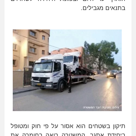
בתנאים מגבילים
.
תיקון בשטחים הוא אסור על פי חוק ומטופל
ניר קידר – צלם
צילום עורכי דין
שירותים מקצועיים לעורכי
ביחידת אתגר. המשטרה רואה בחומרה את