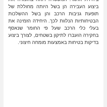
דין
ביצוע העבירה הן בשל היותה מחוללת של
0504578527
תופעת גניבות הרכב והן בשל ההשלכות
רונן הלל – מוניטין
הבטיחותיות הנלוות לכך. היחידה הזמינה את
מחיקת כתבות מגוגל ודחיקת אזכורים
בעלי כלי הרכב שעל פי החומר שנאסף
שליליים
שירותים מקצועיים לעורכי דין
0522508109
בחקירה הועברו לתיקון בשטחים, לצורך ביצוע
בדיקות בטיחות באמצעות מומחה חיצוני
.
אחסון אתרים
מהירות
הגנה
גיבוי
תמיכה
שירותים
מקצועיים לעורכי דין
מרכז התחלה חדשה
אסירים
עבירות מין
שירותים מקצועיים
לעורכי דין
0544500346
מאיה בלום, עו"ס, טיפול ושיקום