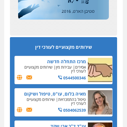
מחיקת כתבות מגוגל ודחיקת אזכורים
אחרי המלחמה: הוסמכו בירושלים עורכות ועורכי
שליליים
שירותים מקצועיים לעורכי דין
הדין החדשים
0522508109
עסקה חמה
מפקח במס הכנסה ועורך-דין חשודים בהצהרה כוזבת
אחסון אתרים
על עסקת נדל"ן בצפון
מהירות
הגנה
גיבוי
תמיכה
שירותים
מקצועיים לעורכי דין
סקס בכל מחיר
שירותים מקצועיים לעורכי דין
כתב האישום נגד עו"ד עידן דביר: האונס והמחירון
לאקטים מיניים
מרכז התחלה חדשה
כתב אישום: יו"ר ש"ס לשעבר בחיפה וסינדיקאט
אסירים
עבירות מין
שירותים מקצועיים
ההלוואות של משפחת הרינג
לעורכי דין
הפרקליטות: הרב נתנאל חייק ואביו הרב אריה חייק
0544500346
שמשו אנשי
החשוד ברצח עו"ד ארבל פלדמן טען לרקע נפשי
מאיה בלום, עו"ס, טיפול ושיקום
ושתק בחקירתו
טיפול בהתמכרויות
שירותים מקצועיים
לעורכי דין
בבית המשפט התברר כי לחשוד, אחמד אלרג'וב
מרמלה, לא נערכה
0504062539
יחסי עו"ד לקוח
עו"ד ד"ר אבי שקד