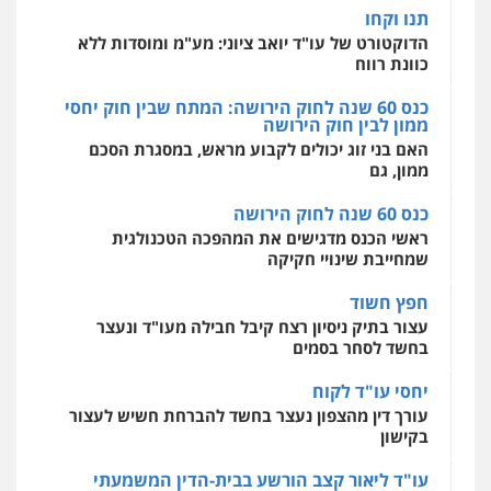
אחסון אתרים
תנו וקחו
מהירות
הגנה
גיבוי
תמיכה
שירותים
מקצועיים לעורכי דין
הדוקטורט של עו"ד יואב ציוני: מע"מ ומוסדות ללא
כוונת רווח
כנס 60 שנה לחוק הירושה: המתח שבין חוק יחסי
ממון לבין חוק הירושה
מרכז התחלה חדשה
האם בני זוג יכולים לקבוע מראש, במסגרת הסכם
אסירים
עבירות מין
שירותים מקצועיים
לעורכי דין
ממון, גם
0544500346
כנס 60 שנה לחוק הירושה
ראשי הכנס מדגישים את המהפכה הטכנולגית
שמחייבת שינויי חקיקה
חפץ חשוד
עצור בתיק ניסיון רצח קיבל חבילה מעו"ד ונעצר
בחשד לסחר בסמים
יחסי עו"ד לקוח
עורך דין מהצפון נעצר בחשד להברחת חשיש לעצור
בקישון
עו"ד ליאור קצב הורשע בבית-הדין המשמעתי