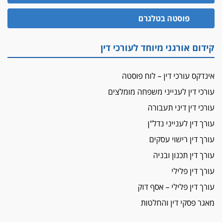
הזכות לטנף
פוסטה בטלגרם
זוכה עורך-דין שהשווה את ברק לסינוואר ואת
"הבמות של קפלן" לחמאס
קידום אורגני מיוחד לעורכי דין
מאסר לעורך הדין
מאסר בפועל לעו"ד מהצפון שהגיש תביעות
אינדקס עורכי דין – לוח פוסטה
פיקטיביות בשם פלסטינים
עורכי דין לענייני משפחה מומלצים
על המידתיות
ביה"ד המשמעתי ביטל השעיה לצמיתות של
עורכי דין דיני תעבורה
עורכת-דין שהביעה שמחה ב-7 באוקטובר
עורך דין לענייני נדל"ן
אשם
עורך דין רישוי עסקים
עו"ד הלל בבייב הורשע בהונאת עשרות לקוחות,
עורך דין תכנון ובניה
ההסדר: 7-9 שנות מאסר
עורך דין פלילי
דין ומקרקעין
עורך דין פלילי – אסף דוק
עורך דין ברמת השרון נחקר בחשד למרמה בעסקת
נדל"ן
מאגר פסקי דין והחלטות
"אני מכינה 5-6 ג'וינטים ביום"