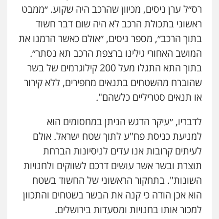
רס״ל ערן ניסים, מכיוון שהרכב היה שקוע. ״ממבט
ראשוני בתכולת הרכב לא היה שום דבר חשוד
בתוך הרכב״, מספר ניסים, ״אולם כאשר הרמנו את
המושב האחורי גילינו ברצפת הרכב תא נסתר״.
בתוך התא התגלו מעל 200 קילוגרמים של בשר
שהוברח מהשטחים בתנאים מחפירים, ללא קירור
או תנאים סטריליים כלשהם".
לדבריו, ״עיקר הדגש הניתן במחסומים הוא
למניעת כניסת פח"ע לתוך שטח ישראל. אולם
לעיתים קרובות אנו עדים לניסיונות הברחת
תוצרת ובשר אשר עושים דרכם לשווקים ולחנויות
השונות". בתחקור הראשוני של החשוד בשטח
הוא אכן הודה כי קנה את הבשר בשטחים והתכוון
ניר קידר – צלם
למכור אותו בחנויות ומסעדות בירושלים.
צילום עורכי דין
שירותים מקצועיים לעורכי