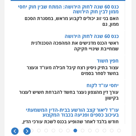
אחסון אתרים
כנס 60 שנה לחוק הירושה: המתח שבין חוק יחסי
מהירות
הגנה
גיבוי
תמיכה
שירותים
ממון לבין חוק הירושה
מקצועיים לעורכי דין
האם בני זוג יכולים לקבוע מראש, במסגרת הסכם
ממון, גם
כנס 60 שנה לחוק הירושה
מרכז התחלה חדשה
ראשי הכנס מדגישים את המהפכה הטכנולגית
אסירים
עבירות מין
שירותים מקצועיים
לעורכי דין
שמחייבת שינויי חקיקה
0544500346
חפץ חשוד
עצור בתיק ניסיון רצח קיבל חבילה מעו"ד ונעצר
בחשד לסחר בסמים
יחסי עו"ד לקוח
עורך דין מהצפון נעצר בחשד להברחת חשיש לעצור
בקישון
עו"ד ליאור קצב הורשע בבית-הדין המשמעתי
בעיכוב כספים ופגיעה בכבוד המקצוע
חודש בלבד לאחר שהופיע בכנס לשכת עורכי הדין,
קצב הורשע