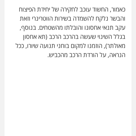
דין
כאמור, החשוד עוכב לחקירה של יחידת הפיצוח
0504578527
והבשר נלקח להשמדה בשירות הווטרינרי וזאת
עקב תנאי אחסונו והובלתו מהשטחים. בנוסף,
רונן הלל – מוניטין
מחיקת כתבות מגוגל ודחיקת אזכורים
בגלל השינוי שעשה בהרכב הרכב (תא אחסון
שליליים
שירותים מקצועיים לעורכי דין
מאולתר), הוזמנו למקום בוחני תנועה שיורו, ככל
0522508109
הנראה, על הורדת הרכב מהכביש.
אחסון אתרים
מהירות
הגנה
גיבוי
תמיכה
שירותים
מקצועיים לעורכי דין
מרכז התחלה חדשה
אסירים
עבירות מין
שירותים מקצועיים
לעורכי דין
0544500346
מאיה בלום, עו"ס, טיפול ושיקום