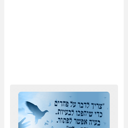
טיפול בהתמכרויות
שירותים מקצועיים
לעורכי דין
0504062539
עו"ד ד"ר אבי שקד
עבירות כלכליות
הלבנת הון
חילוטים
עבירות פליליות
0544385337
איתי חקירות – שירותים לעורכי דין
חקירות פרטיות
חקירות כלכליות
חקירות
אישות
איתורים
0537865001
ניר קידר – צלם
צילום עורכי דין
שירותים מקצועיים לעורכי
דין
0504578527
רונן הלל – מוניטין