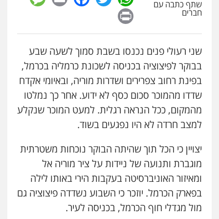
שתף כתבה עם
Print
חברים
שני רעולי פנים נכנסו בשבת סמוך לשעה שבע
בבוקר לפיצוציה בכניסה לשכונת כרמליה בכרמל,
בפינת רחוב צפרירים ושדרות מוריה, ובאיומי אקדח
שדדו מהמוכר סכום כסף לא ידוע. אחר כך נמלטו
מהמקום, ככל הנראה רגלית. למעט המוכר שנקלע
ניר קידר – צלם
צילום עורכי דין
שירותים מקצועיים לעורכי
איומים כתובים
למצב חרדה לא היו נפגעים בשוד.
דין
תושב סכנין חשוד ששלח הודעות מאיימות לעורך דין
0504578527
מקומי
יצויין כי הכל תוך שהיתה הבוקר נוכחות משטרתית
מוגברת ותנועה של ניידות על ציר מוריה אל
אבי שקד מונה
רונן הלל – מוניטין
כחבר ועדת איסור הלבנת הון בלשכת עורכי הדין
ומאיזור האוניברסיטה בעקבות הירי באותו לילה
מחיקת כתבות מגוגל ודחיקת אזכורים
שליליים
שירותים מקצועיים לעורכי דין
בפארק הכרמל. יוזכר כי השבוע נשדדה פיצוציה גם
194 עורכי הדין החדשים
0522508109
אחרי המלחמה: הוסמכו בירושלים עורכות ועורכי
מול מגדלי חוף הכרמל, בכניסה לעיר.
הדין החדשים