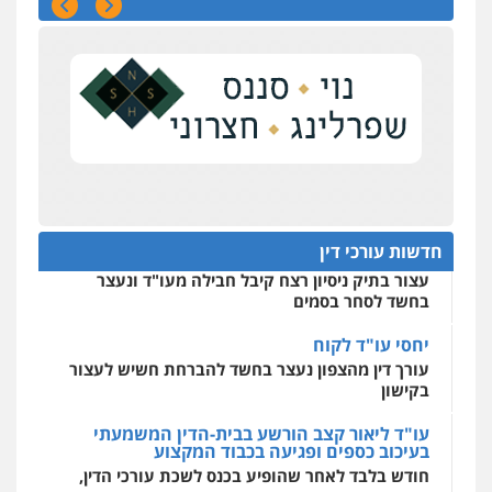
כוונת רווח
מרכז התחלה חדשה
אסירים
עבירות מין
שירותים מקצועיים
כנס 60 שנה לחוק הירושה: המתח שבין חוק יחסי
לעורכי דין
ממון לבין חוק הירושה
0544500346
האם בני זוג יכולים לקבוע מראש, במסגרת הסכם
ממון, גם
מאיה בלום, עו"ס, טיפול ושיקום
כנס 60 שנה לחוק הירושה
טיפול בהתמכרויות
שירותים מקצועיים
לעורכי דין
ראשי הכנס מדגישים את המהפכה הטכנולגית
שמחייבת שינויי חקיקה
0504062539
חדשות עורכי דין
חפץ חשוד
עו"ד ד"ר אבי שקד
עצור בתיק ניסיון רצח קיבל חבילה מעו"ד ונעצר
עבירות כלכליות
הלבנת הון
חילוטים
בחשד לסחר בסמים
עבירות פליליות
0544385337
יחסי עו"ד לקוח
עורך דין מהצפון נעצר בחשד להברחת חשיש לעצור
בקישון
איתי חקירות – שירותים לעורכי דין
חקירות פרטיות
חקירות כלכליות
חקירות
עו"ד ליאור קצב הורשע בבית-הדין המשמעתי
אישות
איתורים
בעיכוב כספים ופגיעה בכבוד המקצוע
0537865001
חודש בלבד לאחר שהופיע בכנס לשכת עורכי הדין,