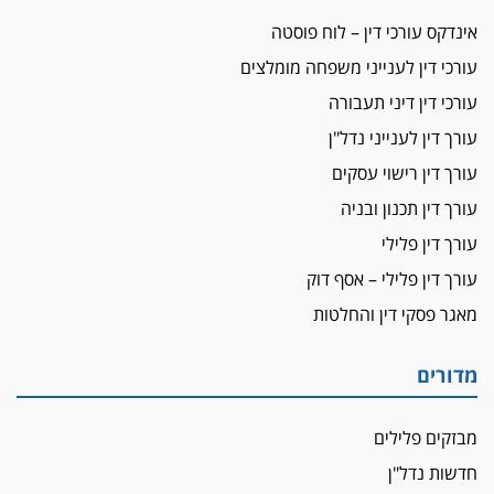
"אני מכינה 5-6 ג'וינטים ביום"
אינדקס עורכי דין – לוח פוסטה
תובעת משטרתית פוטרה בחשד לעישון סמים
עורכי דין לענייני משפחה מומלצים
שנחשף בפעילות בלשים בטלגרם
עורכי דין דיני תעבורה
לא בכל יום
עו"ד שרון נהרי חיתן את בנו הבכור דניאל
עורך דין לענייני נדל"ן
עורך דין רישוי עסקים
הכנסת אישרה
הגבלת שכר טרחה בייצוג נכי צה"ל ונפגעי פעולות
עורך דין תכנון ובניה
איבה
עורך דין פלילי
איתות מירושלים
עורך דין פלילי – אסף דוק
יו"ר המחוז צ'צ'קס מכנס ישיבה להדחת
מאגר פסקי דין והחלטות
ממלא-מקומו, ועמית בכר שותק
מחאת הפרקליטים והסנגורים
מדורים
יצאו לשעה מבית המשפט ועמדו בחוץ לאות הזדהות
עם השופטים
מבזקים פלילים
הביקורת חוגגת
חדשות נדל"ן
מבקר לשכת עורכי הדין בתביעה נגד "איכות
השלטון" בעידן עמית בכר