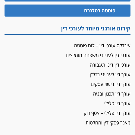
הזכות לטנף
פוסטה בטלגרם
זוכה עורך-דין שהשווה את ברק לסינוואר ואת
"הבמות של קפלן" לחמאס
קידום אורגני מיוחד לעורכי דין
מאסר לעורך הדין
מאסר בפועל לעו"ד מהצפון שהגיש תביעות
אינדקס עורכי דין – לוח פוסטה
פיקטיביות בשם פלסטינים
עורכי דין לענייני משפחה מומלצים
על המידתיות
ביה"ד המשמעתי ביטל השעיה לצמיתות של
עורכי דין דיני תעבורה
עורכת-דין שהביעה שמחה ב-7 באוקטובר
עורך דין לענייני נדל"ן
אשם
עורך דין רישוי עסקים
עו"ד הלל בבייב הורשע בהונאת עשרות לקוחות,
עורך דין תכנון ובניה
ההסדר: 7-9 שנות מאסר
עורך דין פלילי
דין ומקרקעין
עורך דין פלילי – אסף דוק
עורך דין ברמת השרון נחקר בחשד למרמה בעסקת
נדל"ן
מאגר פסקי דין והחלטות
"אני מכינה 5-6 ג'וינטים ביום"