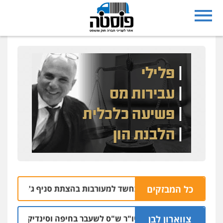
כל המבזקים
תושבי רחובות נעצרו בחשד למעורבות בהצתת סניף ג'פניקה בגבע
צווארון לבן
כתב אישום: יו"ר ש"ס לשעבר בחיפה וסינדיקאט ההלווא