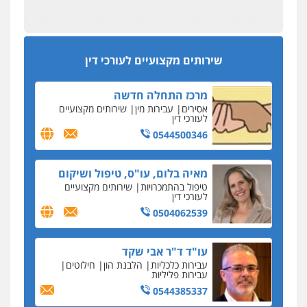
מפקח במס הכנסה ועורך-דין חשודים בהצהרה כוזבת
אחסון אתרים
על עסקת נדל"ן בצפון
מהירות
הגנה
גיבוי
תמיכה
שירותים
מקצועיים לעורכי דין
סקס בכל מחיר
שירותים מקצועיים לעורכי דין
כתב האישום נגד עו"ד עידן דביר: האונס והמחירון
לאקטים מיניים
מרכז התחלה חדשה
כתב אישום: יו"ר ש"ס לשעבר בחיפה וסינדיקאט
אסירים
עבירות מין
שירותים מקצועיים
ההלוואות של משפחת הרינג
לעורכי דין
הפרקליטות: הרב נתנאל חייק ואביו הרב אריה חייק
0544500346
שמשו אנשי
החשוד ברצח עו"ד ארבל פלדמן טען לרקע נפשי
מאיה בלום, עו"ס, טיפול ושיקום
ושתק בחקירתו
טיפול בהתמכרויות
שירותים מקצועיים
לעורכי דין
בבית המשפט התברר כי לחשוד, אחמד אלרג'וב
מרמלה, לא נערכה
0504062539
יחסי עו"ד לקוח
עו"ד ד"ר אבי שקד
עורכת דין נעצרה בחשד להעברת סם לנאשם בכלא
עבירות כלכליות
הלבנת הון
חילוטים
השרון
עבירות פליליות
0544385337
דבר למיקרופון