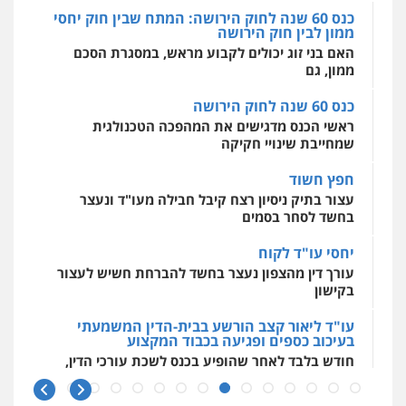
כנס 60 שנה לחוק הירושה: המתח שבין חוק יחסי
ממון לבין חוק הירושה
מרכז התחלה חדשה
האם בני זוג יכולים לקבוע מראש, במסגרת הסכם
אסירים
עבירות מין
שירותים מקצועיים
לעורכי דין
ממון, גם
0544500346
כנס 60 שנה לחוק הירושה
ראשי הכנס מדגישים את המהפכה הטכנולגית
שמחייבת שינויי חקיקה
חפץ חשוד
עצור בתיק ניסיון רצח קיבל חבילה מעו"ד ונעצר
בחשד לסחר בסמים
יחסי עו"ד לקוח
עורך דין מהצפון נעצר בחשד להברחת חשיש לעצור
בקישון
עו"ד ליאור קצב הורשע בבית-הדין המשמעתי
בעיכוב כספים ופגיעה בכבוד המקצוע
חודש בלבד לאחר שהופיע בכנס לשכת עורכי הדין,
קצב הורשע