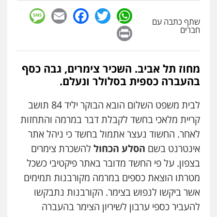
רונן הלל – מוניטין
sage
Facebook
Email
WhatsApp
Twitter
מחיקת כתבות מגוגל ודחיקת אזכורים
שליליים
שירותים מקצועיים לעורכי דין
שתף כתבה עם
Print
חברים
0522508109
אחסון אתרים
מחוז תל אביב. השכיר צימרים, גבה כסף
מהירות
הגנה
גיבוי
תמיכה
שירותים
מקצועיים לעורכי דין
בהעברה כספית בסלולר ונעלם.
לבית משפט השלום הובא הבוקר יליד 84 תושב
מרכז התחלה חדשה
קריית מלאכי בחשד לקבלת דבר במרמה והתחזות
אסירים
עבירות מין
שירותים מקצועיים
לעורכי דין
לאחר. החשוד נעצר אתמול בחשד כי ניהל אתר
0544500346
אינטרנט בשם
הסלע הכחול
להשכרת צימרים
בצפון. על פי החשד מדובר באתר פיקטיבי כשכל
מאיה בלום, עו"ס, טיפול ושיקום
מטרתו הוצאת כספים במרמה מקורבנות תמימים
טיפול בהתמכרויות
שירותים מקצועיים
לעורכי דין
אשר ביקשו לנפוש בצימר. הקורבנות נתבקשו
0504062539
להעביר כספי ערבון לשיריון הצימר בהעברה