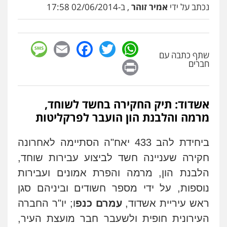
נכתב על ידי
אמיר זוהר
, ב-02/06/2014 17:58
sage
Facebook
Email
WhatsApp
Twitter
שתף כתבה עם
Print
חברים
אשדוד: תיק החקירה בחשד לשוחד,
מרמה והלבנת הון הועבר לפרקליטות
ביחידת להב 433 יאח"ה הסתיימה לאחרונה
חקירה שעניינה חשד לביצוע עבירות שוחד,
הלבנת הון, מרמה והפרת אמונים ועבירות
נוספות, על ידי מספר חשודים וביניהם סגן
ניר קידר – צלם
ראש עיריית אשדוד,
עמרם כנפ
ו; יו"ר החברה
צילום עורכי דין
שירותים מקצועיים לעורכי
דין
העירונית חופית ולשעבר חבר מועצת העיר,
0504578527