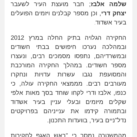
שלמה אלבז
; חבר מועצת העיר לשעבר
יצחק דרי
, וכן מספר קבלנים ויזמים הפועלים
רונן הלל – מוניטין
בעיר אשדוד
מחיקת כתבות מגוגל ודחיקת אזכורים
.
שליליים
שירותים מקצועיים לעורכי דין
0522508109
החקירה הגלויה בתיק החלה במרץ 2012
ובמהלכה נערכו חיפושים בבתי חשודים
אחסון אתרים
ובמשרדיהם, נתפסו מסמכים רבים, ונעצרו
מהירות
הגנה
גיבוי
תמיכה
שירותים
מקצועיים לעורכי דין
מספר חשודים. במהלך החקירה המורכבת
והמסועפת נגבו עשרות עדויות ונחקרו
מעורבים רבים
.
מממצאי החקירה עולה, כי
מרכז התחלה חדשה
כנפו, אלבז ודרי לקחו שוחד בסך מאות אלפי
אסירים
עבירות מין
שירותים מקצועיים
לעורכי דין
שקלים מיזמים ובעלי עניין בעיר אשדוד
0544500346
ובתמורה קידמו את ענייניהם בפרויקטים
נדל"ניים בעיר, בוועדות התכנון
.
מאיה בלום, עו"ס, טיפול ושיקום
טיפול בהתמכרויות
שירותים מקצועיים
לעורכי דין
מהמשטרה נמסר כי "ראש האגף לחקירות