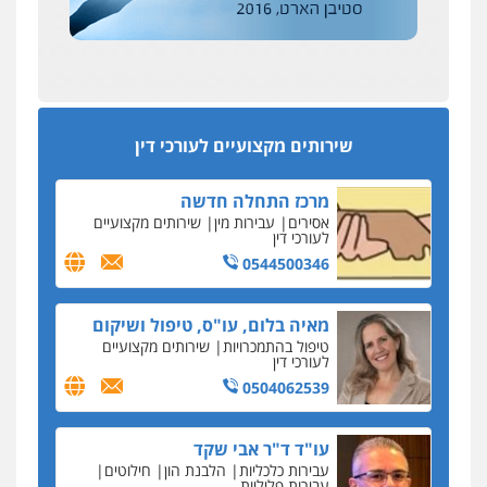
0522508109
עסקה חמה
מפקח במס הכנסה ועורך-דין חשודים בהצהרה כוזבת
אחסון אתרים
על עסקת נדל"ן בצפון
מהירות
הגנה
גיבוי
תמיכה
שירותים
מקצועיים לעורכי דין
סקס בכל מחיר
שירותים מקצועיים לעורכי דין
כתב האישום נגד עו"ד עידן דביר: האונס והמחירון
לאקטים מיניים
מרכז התחלה חדשה
כתב אישום: יו"ר ש"ס לשעבר בחיפה וסינדיקאט
אסירים
עבירות מין
שירותים מקצועיים
ההלוואות של משפחת הרינג
לעורכי דין
הפרקליטות: הרב נתנאל חייק ואביו הרב אריה חייק
0544500346
שמשו אנשי
החשוד ברצח עו"ד ארבל פלדמן טען לרקע נפשי
מאיה בלום, עו"ס, טיפול ושיקום
ושתק בחקירתו
טיפול בהתמכרויות
שירותים מקצועיים
לעורכי דין
בבית המשפט התברר כי לחשוד, אחמד אלרג'וב
מרמלה, לא נערכה
0504062539
יחסי עו"ד לקוח
עו"ד ד"ר אבי שקד
עורכת דין נעצרה בחשד להעברת סם לנאשם בכלא
עבירות כלכליות
הלבנת הון
חילוטים
השרון
עבירות פליליות