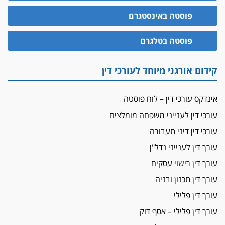
האופנוע חזר הביתה
פוסטה באינסטגרם
עו"ד גיל פרידמן והרפתקאות אופנוע השטח שלו
הזכות לטנף
פוסטה בטלגרם
זוכה עורך-דין שהשווה את ברק לסינוואר ואת
"הבמות של קפלן" לחמאס
קידום אורגני מיוחד לעורכי דין
מאסר לעורך הדין
מאסר בפועל לעו"ד מהצפון שהגיש תביעות
אינדקס עורכי דין – לוח פוסטה
פיקטיביות בשם פלסטינים
עורכי דין לענייני משפחה מומלצים
על המידתיות
ביה"ד המשמעתי ביטל השעיה לצמיתות של
עורכי דין דיני תעבורה
עורכת-דין שהביעה שמחה ב-7 באוקטובר
עורך דין לענייני נדל"ן
אשם
עורך דין רישוי עסקים
עו"ד הלל בבייב הורשע בהונאת עשרות לקוחות,
עורך דין תכנון ובניה
ההסדר: 7-9 שנות מאסר
עורך דין פלילי
דין ומקרקעין
עורך דין פלילי – אסף דוק
עורך דין ברמת השרון נחקר בחשד למרמה בעסקת
נדל"ן