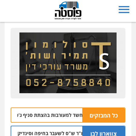
כל המבזקים
תושבי רחובות נעצרו בחשד למעורבות בהצתת סניף ג'פניקה בגבע
צווארון לבן
כתב אישום: יו"ר ש"ס לשעבר בחיפה וסינדיקאט ההלווא