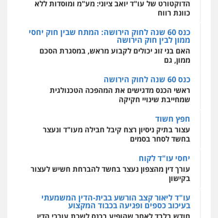
מקצועיים לעורכי דין
הדוקטורט של עו"ד יואב ציוני: מע"מ ומוסדות ללא
כוונת רווח
כנס 60 שנה לחוק הירושה: המתח שבין חוק יחסי
ממון לבין חוק הירושה
מרכז התחלה חדשה
האם בני זוג יכולים לקבוע מראש, במסגרת הסכם
אסירים
עבירות מין
שירותים מקצועיים
לעורכי דין
ממון, גם
0544500346
כנס 60 שנה לחוק הירושה
ראשי הכנס מדגישים את המהפכה הטכנולגית
שמחייבת שינויי חקיקה
חפץ חשוד
עצור בתיק ניסיון רצח קיבל חבילה מעו"ד ונעצר
בחשד לסחר בסמים
יחסי עו"ד לקוח
עורך דין מהצפון נעצר בחשד להברחת חשיש לעצור
בקישון
עו"ד ליאור קצב הורשע בבית-הדין המשמעתי
בעיכוב כספים ופגיעה בכבוד המקצוע
חודש בלבד לאחר שהופיע בכנס לשכת עורכי הדין,