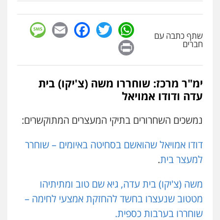
אחסון אתרים
מהירות
הגנה
גיבוי
תמיכה
שירותים
מקצועיים לעורכי דין
sage
Facebook
Email
WhatsApp
Twitter
שתף כתבה עם
Print
חברים
מרכז התחלה חדשה
אסירים
עבירות מין
שירותים מקצועיים
לעורכי דין
ימ"ר מרכז: שוחררו משה (צ'יקו) בית
0544500346
עדה ודודו אמויאל
מאיה בלום, עו"ס, טיפול ושיקום
נמשכים השחרורים בתיקי המעצרים המתוקשרים:
טיפול בהתמכרויות
שירותים מקצועיים
לעורכי דין
דודו אמויאל שהואשם בסחיטה באיומים – שוחרר
0504062539
למעצר בית
.
עו"ד ד"ר אבי שקד
משה (צ'יקו) בית עדה, גיא שם טוב ומתיתיהו
עבירות כלכליות
הלבנת הון
חילוטים
עבירות פליליות
מטטוב שנעצרו בחשד להחזקת אמצעי לחימה –
0544385337
שוחררו בערבות כספית.