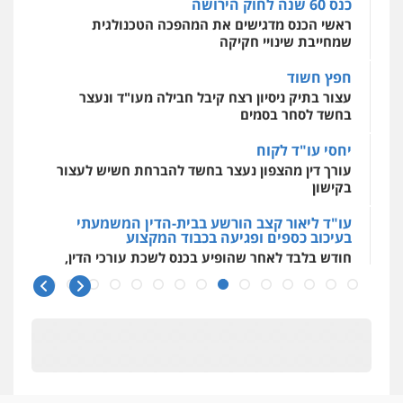
כנס 60 שנה לחוק הירושה
ראשי הכנס מדגישים את המהפכה הטכנולגית
שמחייבת שינויי חקיקה
חפץ חשוד
עצור בתיק ניסיון רצח קיבל חבילה מעו"ד ונעצר
בחשד לסחר בסמים
יחסי עו"ד לקוח
עורך דין מהצפון נעצר בחשד להברחת חשיש לעצור
בקישון
עו"ד ליאור קצב הורשע בבית-הדין המשמעתי
בעיכוב כספים ופגיעה בכבוד המקצוע
חודש בלבד לאחר שהופיע בכנס לשכת עורכי הדין,
קצב הורשע
10 מיליון
עורך-דין חשוד בהעלמת הכנסות והתחמקות ממס
רכישה
קטינים בסביבה מנוכרת