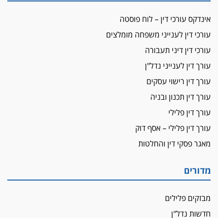
מאסר בפועל לעו"ד מהצפון שהגיש תביעות
אינדקס עורכי דין – לוח פוסטה
פיקטיביות בשם פלסטינים
עורכי דין לענייני משפחה מומלצים
על המידתיות
ביה"ד המשמעתי ביטל השעיה לצמיתות של
עורכי דין דיני תעבורה
עורכת-דין שהביעה שמחה ב-7 באוקטובר
עורך דין לענייני נדל"ן
אשם
עורך דין רישוי עסקים
עו"ד הלל בבייב הורשע בהונאת עשרות לקוחות,
עורך דין תכנון ובניה
ההסדר: 7-9 שנות מאסר
עורך דין פלילי
דין ומקרקעין
עורך דין פלילי – אסף דוק
עורך דין ברמת השרון נחקר בחשד למרמה בעסקת
נדל"ן
מאגר פסקי דין והחלטות
"אני מכינה 5-6 ג'וינטים ביום"
תובעת משטרתית פוטרה בחשד לעישון סמים
מדורים
שנחשף בפעילות בלשים בטלגרם
לא בכל יום
מבזקים פלילים
עו"ד שרון נהרי חיתן את בנו הבכור דניאל
חדשות נדל"ן