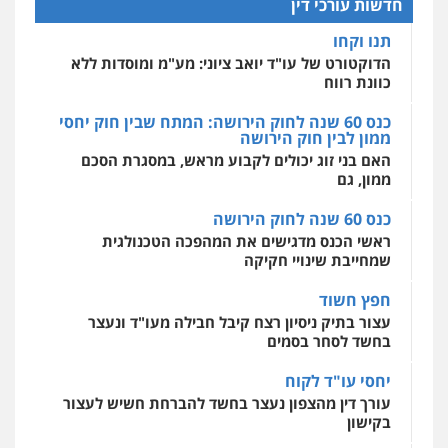
להגנה על עסקים קטנים
חדשות עורכי דין
אחסון אתרים
תנו וקחו
מהירות
הגנה
גיבוי
תמיכה
שירותים
מקצועיים לעורכי דין
הדוקטורט של עו"ד יואב ציוני: מע"מ ומוסדות ללא
כוונת רווח
כנס 60 שנה לחוק הירושה: המתח שבין חוק יחסי
ממון לבין חוק הירושה
מרכז התחלה חדשה
האם בני זוג יכולים לקבוע מראש, במסגרת הסכם
אסירים
עבירות מין
שירותים מקצועיים
לעורכי דין
ממון, גם
0544500346
כנס 60 שנה לחוק הירושה
ראשי הכנס מדגישים את המהפכה הטכנולגית
שמחייבת שינויי חקיקה
חפץ חשוד
עצור בתיק ניסיון רצח קיבל חבילה מעו"ד ונעצר
בחשד לסחר בסמים
יחסי עו"ד לקוח
עורך דין מהצפון נעצר בחשד להברחת חשיש לעצור
בקישון