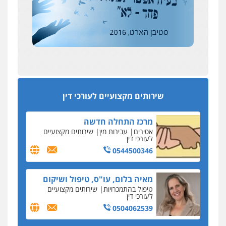
רונן הלל – מוניטין
194 עורכי הדין החדשים
מחיקת כתבות מגוגל ודחיקת אזכורים
אחרי המלחמה: הוסמכו בירושלים עורכות ועורכי
שליליים
שירותים מקצועיים לעורכי דין
הדין החדשים
0522508109
עסקה חמה
מפקח במס הכנסה ועורך-דין חשודים בהצהרה כוזבת
אחסון אתרים
על עסקת נדל"ן בצפון
מהירות
הגנה
גיבוי
תמיכה
שירותים
מקצועיים לעורכי דין
סקס בכל מחיר
שירותים מקצועיים לעורכי דין
כתב האישום נגד עו"ד עידן דביר: האונס והמחירון
לאקטים מיניים
מרכז התחלה חדשה
כתב אישום: יו"ר ש"ס לשעבר בחיפה וסינדיקאט
אסירים
עבירות מין
שירותים מקצועיים
ההלוואות של משפחת הרינג
לעורכי דין
הפרקליטות: הרב נתנאל חייק ואביו הרב אריה חייק
0544500346
שמשו אנשי
החשוד ברצח עו"ד ארבל פלדמן טען לרקע נפשי
מאיה בלום, עו"ס, טיפול ושיקום
ושתק בחקירתו
טיפול בהתמכרויות
שירותים מקצועיים
לעורכי דין
בבית המשפט התברר כי לחשוד, אחמד אלרג'וב
מרמלה, לא נערכה
0504062539