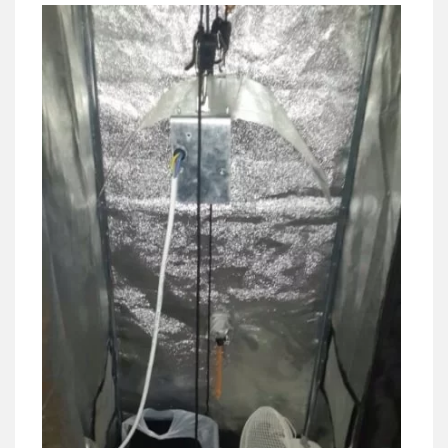
צילום עורכי דין
שירותים מקצועיים לעורכי
דין
0504578527
רונן הלל – מוניטין
מחיקת כתבות מגוגל ודחיקת אזכורים
שליליים
שירותים מקצועיים לעורכי דין
0522508109
אחסון אתרים
מהירות
הגנה
גיבוי
תמיכה
שירותים
מקצועיים לעורכי דין
מרכז התחלה חדשה
אסירים
עבירות מין
שירותים מקצועיים
לעורכי דין
0544500346