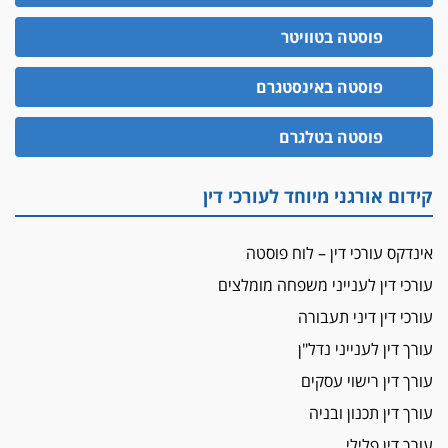
יו"ר מחוז ת"א משבץ עובדות שלו למינוי דייני בית
הדין למשמעת
פוסטה בטוויטר
האופנוע חזר הביתה
פוסטה באינסטגרם
עו"ד גיל פרידמן והרפתקאות אופנוע השטח שלו
הזכות לטנף
פוסטה בטלגרם
זוכה עורך-דין שהשווה את ברק לסינוואר ואת
"הבמות של קפלן" לחמאס
קידום אורגני מיוחד לעורכי דין
מאסר לעורך הדין
מאסר בפועל לעו"ד מהצפון שהגיש תביעות
אינדקס עורכי דין – לוח פוסטה
פיקטיביות בשם פלסטינים
עורכי דין לענייני משפחה מומלצים
על המידתיות
ביה"ד המשמעתי ביטל השעיה לצמיתות של
עורכי דין דיני תעבורה
עורכת-דין שהביעה שמחה ב-7 באוקטובר
עורך דין לענייני נדל"ן
אשם
עורך דין רישוי עסקים
עו"ד הלל בבייב הורשע בהונאת עשרות לקוחות,
עורך דין תכנון ובניה
ההסדר: 7-9 שנות מאסר
עורך דין פלילי