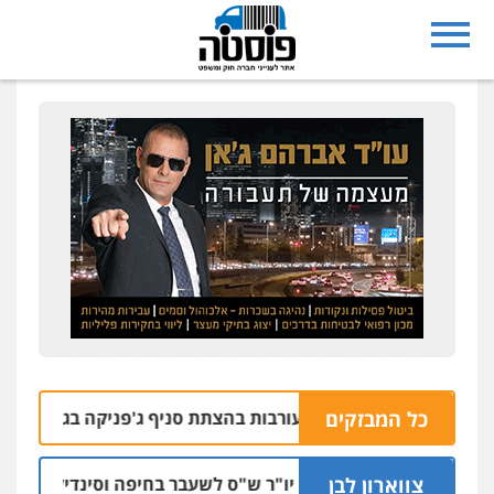
כל המבזקים
בות נעצרו בחשד למעורבות בהצתת סניף ג'פניקה בגבעתיים
 22:58
צווארון לבן
כתב אישום: יו"ר ש"ס לשעבר בחיפה וסינדיקאט ההלוואו