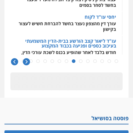
בחשד לסחר בסמים
יחסי עו"ד לקוח
עורך דין מהצפון נעצר בחשד להברחת חשיש לעצור
בקישון
עו"ד ליאור קצב הורשע בבית-הדין המשמעתי
בעיכוב כספים ופגיעה בכבוד המקצוע
חודש בלבד לאחר שהופיע בכנס לשכת עורכי הדין,
קצב הורשע
10 מיליון
עורך-דין חשוד בהעלמת הכנסות והתחמקות ממס
רכישה
קטינים בסביבה מנוכרת
"ניכור הורי מכת מדינה": איך מתמודדים עם
ההשלכות ההרסניות של התופעה?
פוסטה בסושיאל
אלה המינויים
הוועדה לבחירת שופטים בחרה 26 שופטים ורשמים
נוספים