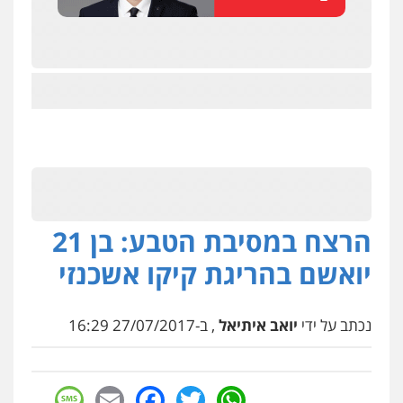
ניר קידר – צלם
צילום עורכי דין
שירותים מקצועיים לעורכי
דין
0504578527
רונן הלל – מוניטין
מחיקת כתבות מגוגל ודחיקת אזכורים
הרצח במסיבת הטבע: בן 21
שליליים
שירותים מקצועיים לעורכי דין
0522508109
יואשם בהריגת קיקו אשכנזי
אחסון אתרים
נכתב על ידי
יואב איתיאל
, ב-27/07/2017 16:29
מהירות
הגנה
גיבוי
תמיכה
שירותים
מקצועיים לעורכי דין
sage
Facebook
Email
WhatsApp
Twitter