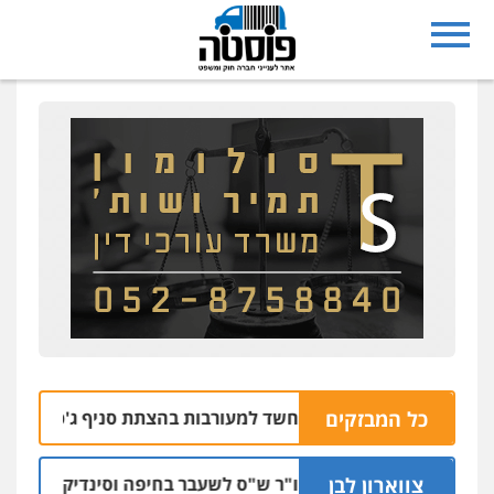
כל המבזקים
תושבי רחובות נעצרו בחשד למעורבות בהצתת סניף ג'פניקה בגבע
צווארון לבן
כתב אישום: יו"ר ש"ס לשעבר בחיפה וסינדיקאט ההלווא