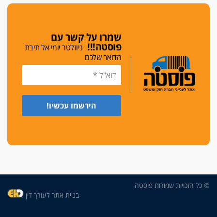
די לאלימות
פאנל הלשכה על האלימות: "כישלון שמתחיל בחינוך
ונגמר במשטרה"
שמרו על קשר עם
פוסטה!!!
ניוזלטר יומי אל תיבת
מנכ"ל עכשיו
הדואר שלכם
בימ"ש מחוזי: החלטת עמית בכר לדחות מינוי מנכ"ל
חדש ללשכה אינה סבירה
משפחה ופוליטיקה
עו"ד גלעד מנשה ויאיר בכורו חגגו בר מצווה, שרי
הליכוד הפציצו
אתיקה בהקפאה
הקדנציה החוקית של ועדות האתיקה הסתיימה
והלשכה מצאה פתרון מאולתר
הזעקה
עשרות עורכי דין הפגינו בחיפה: "דמנו אינו הפקר,
© כל הזכויות שמורות פוסטה
דורשים הגנה וביטחון"
בניית אתר לעורך דין
על אלימות שוטרים, ושופטים