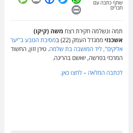
שתף כתבה עם
מרכז התחלה חדשה
Print
חברים
אסירים
עבירות מין
שירותים מקצועיים
לעורכי דין
0544500346
תמה ונשלמה חקירת רצח
משה (קיקו)
מאיה בלום, עו"ס, טיפול ושיקום
אשכנזי
ממגדל העמק (22) ב
מסיבת הטבע ב"יער
טיפול בהתמכרויות
שירותים מקצועיים
אליקים", ליד המושבה בת שלמה
. טירן זזון, החשוד
לעורכי דין
0504062539
המרכזי בפרשה, יואשם בהריגה.
לכתבה המלאה – לחצו כאן.
עו"ד ד"ר אבי שקד
עבירות כלכליות
הלבנת הון
חילוטים
עבירות פליליות
0544385337
איתי חקירות – שירותים לעורכי דין
חקירות פרטיות
חקירות כלכליות
חקירות
אישות
איתורים
0537865001
איומים כתובים