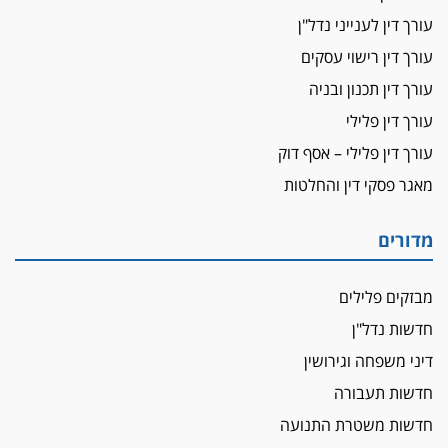
עורכת-דין שהביעה שמחה ב-7 באוקטובר
עורך דין לענייני נדל"ן
אשם
עורך דין רישוי עסקים
עו"ד הלל בבייב הורשע בהונאת עשרות לקוחות,
עורך דין תכנון ובניה
ההסדר: 7-9 שנות מאסר
עורך דין פלילי
דין ומקרקעין
עורך דין פלילי – אסף דוק
עורך דין ברמת השרון נחקר בחשד למרמה בעסקת
נדל"ן
מאגר פסקי דין והחלטות
"אני מכינה 5-6 ג'וינטים ביום"
תובעת משטרתית פוטרה בחשד לעישון סמים
מדורים
שנחשף בפעילות בלשים בטלגרם
לא בכל יום
מבזקים פלילים
עו"ד שרון נהרי חיתן את בנו הבכור דניאל
חדשות נדל"ן
הכנסת אישרה
דיני משפחה וגירושין
הגבלת שכר טרחה בייצוג נכי צה"ל ונפגעי פעולות
חדשות תעבורה
איבה
חדשות משטרת התנועה
איתות מירושלים