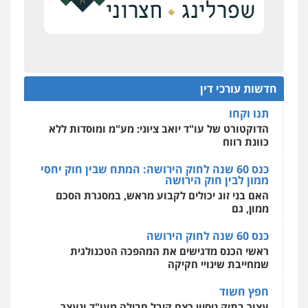
על סדר היום
כנס תובענות ייצוגיות: "בעקבות ה-AI התפתח טרנד
רונן הלל – מוניטין
תביעות הגנת הפרטיות"
מחיקת כתבות מגוגל ודחיקת אזכורים
שליליים
שירותים מקצועיים לעורכי דין
מחוז מרכז לפני הכנסת
0522508109
כנס תביעות ייצוגיות: הדילמה בין זכויות צרכנים
להגנה על עסקים קטנים
חדשות עורכי דין
אחסון אתרים
תנו וקחו
מהירות
הגנה
גיבוי
תמיכה
שירותים
מקצועיים לעורכי דין
הדוקטורט של עו"ד יואב ציוני: מע"מ ומוסדות ללא
כוונת רווח
כנס 60 שנה לחוק הירושה: המתח שבין חוק יחסי
ממון לבין חוק הירושה
מרכז התחלה חדשה
האם בני זוג יכולים לקבוע מראש, במסגרת הסכם
אסירים
עבירות מין
שירותים מקצועיים
לעורכי דין
ממון, גם
0544500346
כנס 60 שנה לחוק הירושה
ראשי הכנס מדגישים את המהפכה הטכנולגית
שמחייבת שינויי חקיקה
חפץ חשוד
עצור בתיק ניסיון רצח קיבל חבילה מעו"ד ונעצר