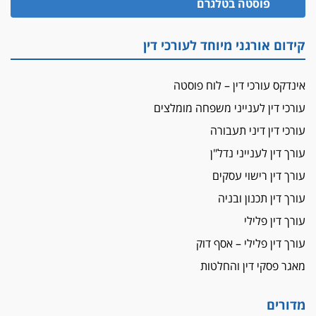
פוסטה בטלגרם
מאסר בפועל לעו"ד מהצפון שהגיש תביעות
פיקטיביות בשם פלסטינים
על המידתיות
קידום אורגני מיוחד לעורכי דין
ביה"ד המשמעתי ביטל השעיה לצמיתות של
עורכת-דין שהביעה שמחה ב-7 באוקטובר
אינדקס עורכי דין – לוח פוסטה
אשם
עורכי דין לענייני משפחה מומלצים
עו"ד הלל בבייב הורשע בהונאת עשרות לקוחות,
עורכי דין דיני תעבורה
ההסדר: 7-9 שנות מאסר
עורך דין לענייני נדל"ן
דין ומקרקעין
עורך דין ברמת השרון נחקר בחשד למרמה בעסקת
עורך דין רישוי עסקים
נדל"ן
עורך דין תכנון ובניה
"אני מכינה 5-6 ג'וינטים ביום"
עורך דין פלילי
תובעת משטרתית פוטרה בחשד לעישון סמים
עורך דין פלילי – אסף דוק
שנחשף בפעילות בלשים בטלגרם
מאגר פסקי דין והחלטות
לא בכל יום
עו"ד שרון נהרי חיתן את בנו הבכור דניאל
מדורים