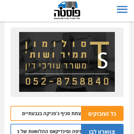
כל המבזקים
רו בחשד למעורבות בהצתת סניף ג'פניקה בגבעתיים
06.08 | 22:58
צווארון לבן
: יו"ר ש"ס לשעבר בחיפה וסינדיקאט ההלוואות של משפחת הרינ