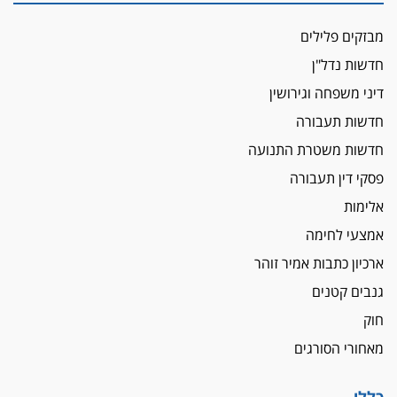
הכנסת אישרה
הגבלת שכר טרחה בייצוג נכי צה"ל ונפגעי פעולות
מבזקים פלילים
איבה
חדשות נדל"ן
איתות מירושלים
דיני משפחה וגירושין
יו"ר המחוז צ'צ'קס מכנס ישיבה להדחת
ממלא-מקומו, ועמית בכר שותק
חדשות תעבורה
מחאת הפרקליטים והסנגורים
חדשות משטרת התנועה
יצאו לשעה מבית המשפט ועמדו בחוץ לאות הזדהות
פסקי דין תעבורה
עם השופטים
אלימות
הביקורת חוגגת
אמצעי לחימה
מבקר לשכת עורכי הדין בתביעה נגד "איכות
השלטון" בעידן עמית בכר
ארכיון כתבות אמיר זוהר
נכנס לאינדקס
גנבים קטנים
עו"ד חגי בנימין חצה את הקווים, מפרקליטות ת"א
חוק
למשרד פרטי חדש
מאחורי הסורגים
לפני נקיטת צעדים
עורך דין נעצר בחשד לסחיטת ראש המועצה יאנוח
ג'ת