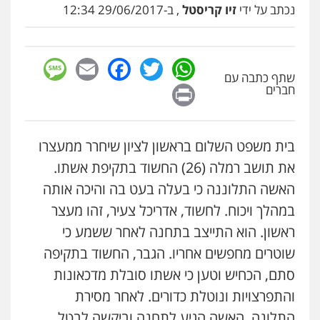
נכתב על ידי
זיו קריסטל
, ב-29/06/2017 12:34
sage
Facebook
Email
WhatsApp
Twitter
שתף כתבה עם
Print
חברים
בית משפט השלום בראשון לציון שיחרר ממעצרו
את תושב רמלה
(26)
החשוד בתקיפת אשתו
.
האשה התלוננה כי בעלה בעט בה והיכה אותה
במהלך ויכוח
.
לחשוד
,
אדריכל צעיר
,
זהו מעצר
ראשון
.
הוא התייצב בתחנה לאחר ששמע כי
שוטרים מחפשים אחריו
.
הגבר
,
החשוד בתקיפה
סתם
,
הכחיש וטען כי אשתו סובלת מדכאונות
והתפרצויות ונוטלת כדורים
.
לאחר מסירת
התלונה
,
האשה הגיע לתחנה וביקשה לבטל