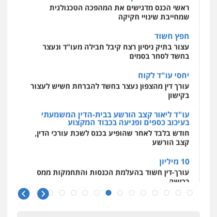
מאיה בלום, עו"ס, טיפול ושיקום
ראשי הכנס מדגישים את המהפכה הטכנולגית
טיפול בהתמכרויות
שירותים מקצועיים
שמחייבת שינויי חקיקה
לעורכי דין
0504062539
חפץ חשוד
עצור בתיק ניסיון רצח קיבל חבילה מעו"ד ונעצר
בחשד לסחר בסמים
עו"ד ד"ר אבי שקד
עבירות כלכליות
הלבנת הון
חילוטים
יחסי עו"ד לקוח
עבירות פליליות
עורך דין מהצפון נעצר בחשד להברחת חשיש לעצור
0544385337
בקישון
עו"ד ליאור קצב הורשע בבית-הדין המשמעתי
איתי חקירות – שירותים לעורכי דין
בעיכוב כספים ופגיעה בכבוד המקצוע
חקירות פרטיות
חקירות כלכליות
חקירות
חודש בלבד לאחר שהופיע בכנס לשכת עורכי הדין,
אישות
איתורים
קצב הורשע
0537865001
10 מיליון
ניר קידר – צלם
עורך-דין חשוד בהעלמת הכנסות והתחמקות ממס
רכישה
צילום עורכי דין
שירותים מקצועיים לעורכי
דין
קטינים בסביבה מנוכרת
0504578527
"ניכור הורי מכת מדינה": איך מתמודדים עם