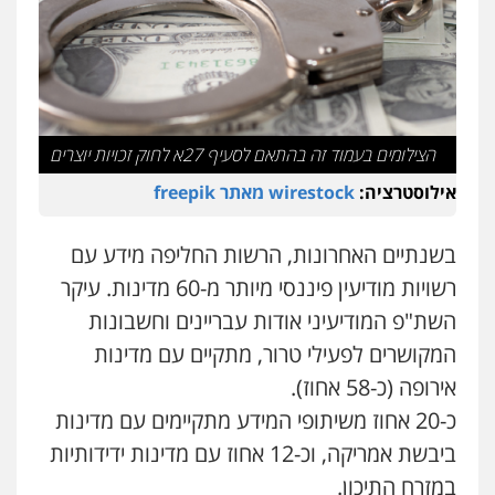
הצילומים בעמוד זה בהתאם לסעיף 27א לחוק זכויות יוצרים
אילוסטרציה:
wirestock מאתר freepik
בשנתיים האחרונות, הרשות החליפה מידע עם
רשויות מודיעין פיננסי מיותר מ-60 מדינות. עיקר
השת"פ המודיעיני אודות עבריינים וחשבונות
המקושרים לפעילי טרור, מתקיים עם מדינות
אירופה (כ-58 אחוז).
כ-20 אחוז משיתופי המידע מתקיימים עם מדינות
ביבשת אמריקה, וכ-12 אחוז עם מדינות ידידותיות
במזרח התיכון.