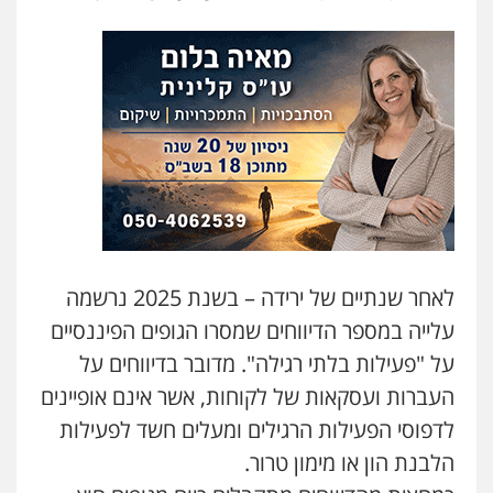
עו"ד אורי רינצקי
פלילי
כלכלי
ניהול משפטים
0506216813
רעות כהן – משרד עורכי דין
פלילי
צווארון לבן
תעבורה
אסירים
מעצרים
וחקירות
0506277425
עו"ד נעם שביט
לאחר שנתיים של ירידה – בשנת 2025 נרשמה
פלילי
פשיעה חמורה
מיסים
הלבנת הון
עלייה במספר הדיווחים שמסרו הגופים הפיננסיים
פסיכיאטריה משפטית
0506216048
על "פעילות בלתי רגילה". מדובר בדיווחים על
העברות ועסקאות של לקוחות, אשר אינם אופיינים
לדפוסי הפעילות הרגילים ומעלים חשד לפעילות
הלבנת הון או מימון טרור.