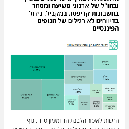
ובחו"ל של ארגוני פשיעה ומסחר
מצגר ושות', חברת עורכי דין
בחשבונות קריפטו. במקביל, גידול
נדל"ן / עסקים
משפחה
תעבורה
כלכלי
הוצאה לפועל
בדיווחים לא רגילים של הגופים
0545402829
הפיננסיים
אברהם שהבזי – משרד עורכי דין
מיסים
כלכלי
פלילי
פשיעה כלכלית
הלבנת
הון
0504456555
עו"ד דרוויש נאשף
פלילי
פשיעה חמורה
זכויות אדם
0527448141
עו"ד שילה ענבר
פלילי
כלכלי
מיסים
הלבנת הון
ייעוץ לעורכי
דין
הרשות לאיסור הלבנת הון ומימון טרור, גוף
0506216097