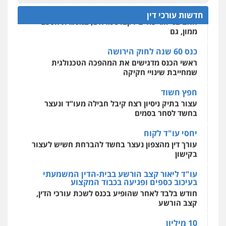
ממון לבין חוק הירושה
האם בני זוג יכולים לקבוע מראש, במסגרת הסכם
חדשות עורכי דין
ממון, גם
מרכז התחלה חדשה
אסירים
עבירות מין
שירותים מקצועיים
כנס 60 שנה לחוק הירושה
לעורכי דין
ראשי הכנס מדגישים את המהפכה הטכנולגית
0544500346
שמחייבת שינויי חקיקה
חפץ חשוד
מאיה בלום, עו"ס, טיפול ושיקום
עצור בתיק ניסיון רצח קיבל חבילה מעו"ד ונעצר
טיפול בהתמכרויות
שירותים מקצועיים
לעורכי דין
בחשד לסחר בסמים
0504062539
יחסי עו"ד לקוח
עורך דין מהצפון נעצר בחשד להברחת חשיש לעצור
עו"ד ד"ר אבי שקד
בקישון
עבירות כלכליות
הלבנת הון
חילוטים
עבירות פליליות
עו"ד ליאור קצב הורשע בבית-הדין המשמעתי
0544385337
בעיכוב כספים ופגיעה בכבוד המקצוע
חודש בלבד לאחר שהופיע בכנס לשכת עורכי הדין,
קצב הורשע
איתי חקירות – שירותים לעורכי דין
חקירות פרטיות
חקירות כלכליות
חקירות
10 מיליון
אישות
איתורים
עורך-דין חשוד בהעלמת הכנסות והתחמקות ממס