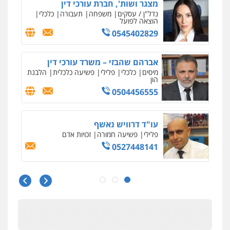
עו"ד מוחמד סביחאת
פלילי
תעבורה
פשיעה כלכלית
0525077716
עו"ד אורי רינצקי
פלילי
כלכלי
ניהול משפטים
0506216813
רעות כהן – משרד עורכי דין
פלילי
צווארון לבן
תעבורה
אסירים
מעצרים
וחקירות
0506277425
עו"ד נעם שביט
פלילי
פשיעה חמורה
מיסים
הלבנת הון
פסיכיאטריה משפטית
0506216048