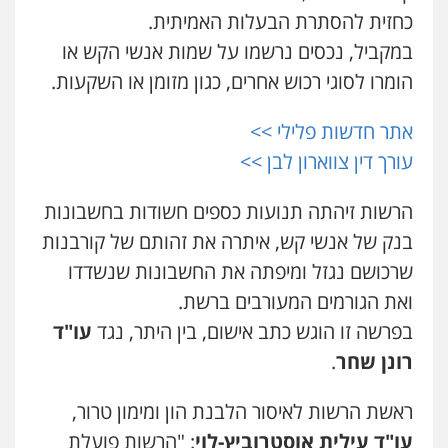
כחזית להסתרת הבעלות האמיתית.
במקביל, נכסים נרשמו על שמות אנשי הקש או
דוד אפרים משרד עורכי דין
פלילי
צווארון לבן
מס הכנסה
מע"מ
הומרו לסוגי רכוש אחרים, כגון מזומן או השקעות.
0506209859
אתר חדשות פלילי >>
עורך דין צווארון לבן >>
עו"ד איהאב ג'לג'ולי
פלילי
מעצרים וחקירות
עורכי דין לענייני
אסירים
הרשות זיהתה תנועות כספים חשודות בחשבונות
0505216700
בנק של אנשי קש, איתרה את זהותם של קורבנות
שרכושם נגזל ומיפתה את החשבונות שנשדדו
עו"ד אלון קריטי
ואת הגורמים המעורבים ברשת.
פלילי
כלכלי
אלימות
סמים
מעצרים
0525544654
בפרשה זו הוגש כתב אישום, בין היתר, נגד
עו"ד
רונן שחר
.
עו"ד אייל בסרגליק
ראשת הרשות לאיסור הלבנת הון ומימון טרור,
פלילי
כלכלי
צווארון לבן
עורכי דין לענייני
אסירים
אזרחי
נדל"ן / עסקים
עו"ד עילית אוסטרוביץ-לוי
: "הרשות פועלת