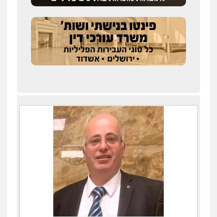
עו"ד אריה פטר
לשעבר סגן מנהל המחלקה הפלילית
בפרקליטות המדינה
0506217994
עו"ד נס בן נתן
פלילי
כלכלי
פשיעה חמורה
נוער
0505555110
שחר מנדלמן, שלומציון גבאי מנדלמן
– משרד עורכי דין