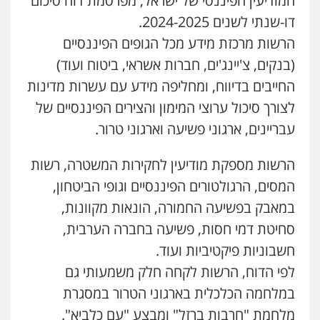
המודיעין הפיננסי של ישראל, מפרסמת דוח סיכום
דו-שנתי לשנים 2024-2025.
עו"ד אריה פטר
לשעבר סגן מנהל המחלקה הפלילית
הרשות מרכזת מידע מכל הגופים הפיננסיים
בפרקליטות המדינה
(בנקים, צ'יינג'ים, חברות אשראי, ביטוח ועוד)
0506217994
החייבים בדיווח, ומחליפה מידע עם עשרות מדינות
לצורך סיכול ערוצי המימון והצירים הפיננסיים של
עו"ד נס בן נתן
פלילי
כלכלי
פשיעה חמורה
נוער
עבריינים, ארגוני פשיעה וארגוני טרור.
0505555110
הרשות מספקת מודיעין לחקירות המשטרה, רשות
שחר מנדלמן, שלומציון גבאי מנדלמן
המסים, הרגולטורים הפיננסיים וגופי הביטחון,
– משרד עורכי דין
במאבק בפשיעה החמורה, הונאות מקוונות,
פלילי
התמחות בייצוג בעבירות מין
סחיטת דמי חסות, פשיעה בחברה הערבית,
0505522334
חשבוניות פיקטיביות ועוד.
לפי הדוח, הרשות לקחה חלק משמעותי גם
עו"ד מוחמד סביחאת
פלילי
תעבורה
פשיעה כלכלית
במלחמה הכלכלית בארגוני הטרור במסגרת
0525077716
מלחמת "חרבות ברזל" ומבצע "עם כלביא".