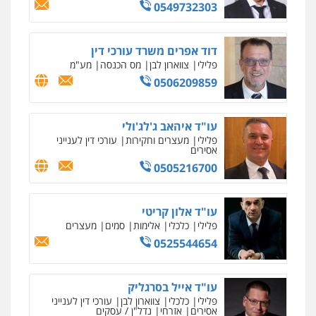
0549732303
דוד אפרים משרד עורכי דין
פלילי
צווארון לבן
מס הכנסה
מע"מ
0506209859
עו"ד איהאב ג'לג'ולי
פלילי
מעצרים וחקירות
עורכי דין לענייני
אסירים
0505216700
עו"ד אלון קריטי
פלילי
כלכלי
אלימות
סמים
מעצרים
0525544654
עו"ד אייל בסרגליק
פלילי
כלכלי
צווארון לבן
עורכי דין לענייני
אסירים
אזרחי
נדל"ן / עסקים