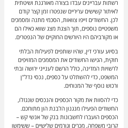
רשתות עבריינים עבדו בצורה מאורגנת ושיטתית
לאיתור קשישים עריריים שנפטרו זמן קצר קודם
לכן. החשודים זייפו צוואות, הסכמי מתנה ומסמכים
משפטיים נוספים, תוך הצגת מצג שווא כאילו הם
או מקורביהם היו היורשים החוקיים של הנפטרים.
גיל דביר – משרד עורכי דין
בסיוע עורכי דין, שהיו שותפים לפעילות הבלתי
פלילי
פשיעה כלכלית
צווארון לבן
0506217771
חוקית, הגישו החשודים את המסמכים המזויפים
לרשויות המדינה, כולל הרשם לענייני ירושה ובתי
המשפט, כדי להשתלט על כספים, נכסי נדל"ן
עו"ד תמיר סולומון
ורכוש נוסף של המנוחים.
פלילי
כלכלי
מיסים
הלבנת הון
0528758840
כדי להסוות את מקור הכספים והנכסים שנגזלו,
החשודים הפעילו מנגנון הלבנת הון מתוחכם.
עו"ד משה פלמור
פלילי
כלכלי
צווארון לבן
עורכי דין לענייני
הכספים הועברו לחשבונות בנק של אנשי קש –
אסירים
קרובי משפחה, מכרים וגורמים שלישיים – ששימשו
0549732303