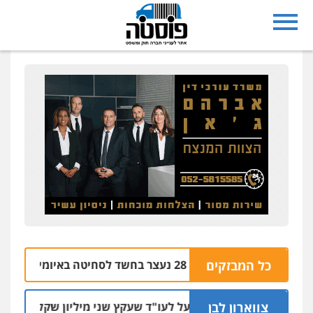
נצרת: בן 28 נעצר בחשד לסחיטה באיומים מטלפון שאינו שלו
כל המבזקים
צווארון לבן
מאסר בפועל לעו"ד שעקץ שני מיליון שקל על דירה השייכת ל