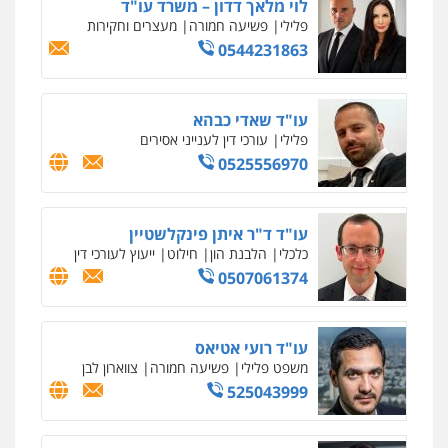
פלילי
כלכלי
מיסים
הלבנת הון
ייעוץ לעורכי
דין
0506216097
עו"ד אריה פטר
לשעבר סגן מנהל המחלקה הפלילית
בפרקליטות המדינה
0506217994
עו"ד נס בן נתן
פלילי
כלכלי
פשיעה חמורה
נוער
0505555110
שחר מנדלמן, שלומציון גבאי מנדלמן
– משרד עורכי דין
פלילי
התמחות בייצוג בעבירות מין
0505522334