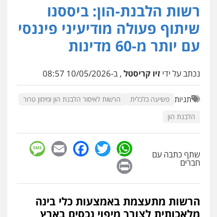
רשות הלבנת-הון: ביססנו
לוי מלאך דדון – משרד עו"ד
פלילי
פשיעה חמורה
מעצרים וחקירות
שיתוף פעולה מודיעיני פיננסי
0544231863
עם יותר מ-60 מדינות
עו"ד שאדי כבהא
נכתב על ידי
זיו קריסטל
, ב-10/05/2026 08:57
פלילי
עורכי דין לענייני אסירים
0525556970
תגיות
פשיעה כלכלית
הרשות לאיסור הלבנת הון ומימון טרור
הלבנת הון
עו"ד ד"ר איתן פינקלשטיין
כלכלי
הלבנת הון
חילוט
ייעוץ לעורכי דין
0507061374
sage
Facebook
Email
WhatsApp
Twitter
שתף כתבה עם
Print
חברים
עו"ד רועי אטיאס
משפט פלילי
פשיעה חמורה
צווארון לבן
525043999
הרשות מתעצמת באמצעות כלי בינה
מלאכותית לצורך מיפוי נכסים בארץ