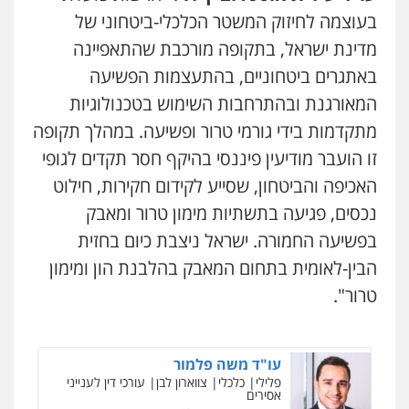
0528488515
בעוצמה לחיזוק המשטר הכלכלי-ביטחוני של
מדינת ישראל, בתקופה מורכבת שהתאפיינה
עו"ד יוסי חמצני
כלכלי
צווארון לבן
פשיעה כלכלית
עבירות
באתגרים ביטחוניים, בהתעצמות הפשיעה
מס
הלבנת הון
המאורגנת ובהתרחבות השימוש בטכנולוגיות
0505471497
מתקדמות בידי גורמי טרור ופשיעה. במהלך תקופה
זו הועבר מודיעין פיננסי בהיקף חסר תקדים לגופי
גיל דביר – משרד עורכי דין
פלילי
פשיעה כלכלית
צווארון לבן
האכיפה והביטחון, שסייע לקידום חקירות, חילוט
0506217771
נכסים, פגיעה בתשתיות מימון טרור ומאבק
בפשיעה החמורה. ישראל ניצבת כיום בחזית
הבין-לאומית בתחום המאבק בהלבנת הון ומימון
עו"ד תמיר סולומון
פלילי
כלכלי
מיסים
הלבנת הון
טרור".
0528758840
עו"ד משה פלמור
פלילי
כלכלי
צווארון לבן
עורכי דין לענייני
אסירים