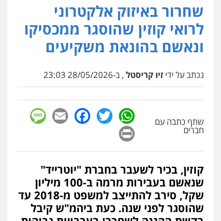
שחרור באיזוק אלקטרוני
עו"ד (רו"ח) יואב ציוני
עבירות מס
הלבנת הון
שומות וערעורי מס
לרואי קוזין שהוסגר ממכסיקו
0505430819
ונאשם בהונאת משקיעים
עו"ד ד"ר איתן פינקלשטיין
נכתב על ידי
זיו קריסטל
, ב-28/05/2026 23:03
כלכלי
הלבנת הון
חילוט
ייעוץ לעורכי דין
0507061374
sage
Facebook
Email
WhatsApp
Twitter
מצגר ושות', חברת עורכי דין
שתף כתבה עם
Print
חברים
נדל"ן / עסקים
משפחה
תעבורה
כלכלי
הוצאה לפועל
0545402829
קוזין, בכיר לשעבר בחברת "יוטרייד"
עורך דין תמיר אלטיט
שנאשם בעבירות מרמה ב-100 מיליון
פלילי
תעבורה
שקל, סירב להתייצב למשפט מ-2018 עד
0545577862
שהוסגר לפני שנה. כעת ביהמ"ש קיבל
בקשת ההגנה לשחררו בערבויות גבוהות