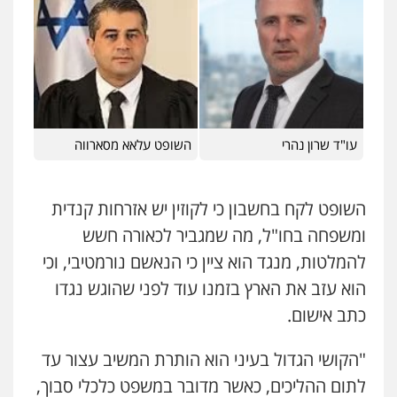
עו"ד אורי רינצקי
פלילי
כלכלי
ניהול משפטים
0506216813
עדי כרמלי – חברת עו"ד
עו"ד שרון נהרי
השופט עלאא מסארווה
פלילי
כלכלי
עורכי דין לענייני אסירים
0525060666
השופט לקח בחשבון כי לקוזין יש אזרחות קנדית
אילן כץ – משרד עורכי דין
ומשפחה בחו"ל, מה שמגביר לכאורה חשש
משפט פלילי
ייצוג שוטרים וסוהרים
חיילים
להמלטות, מנגד הוא ציין כי הנאשם נורמטיבי, וכי
ועדות חקירה
0546312410
הוא עזב את הארץ בזמנו עוד לפני שהוגש נגדו
כתב אישום.
עו"ד נעם שביט
פלילי
פשיעה חמורה
מיסים
הלבנת הון
"הקושי הגדול בעיני הוא הותרת המשיב עצור עד
פסיכיאטריה משפטית
לתום ההליכים, כאשר מדובר במשפט כלכלי סבוך,
0506216048