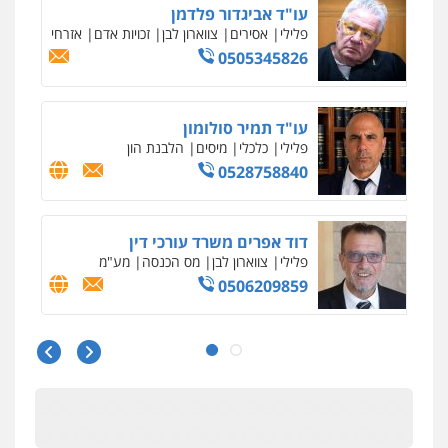
עו"ד אביגדור פלדמן
פלילי
אסירים
צווארון לבן
זכויות אדם
אזרחי
0505345826
עו"ד תמיר סולומון
פלילי
כלכלי
מיסים
הלבנת הון
0528758840
דוד אפרים משרד עורכי דין
פלילי
צווארון לבן
מס הכנסה
מע"מ
0506209859
עו"ד שרון נהרי
פלילי
צווארון לבן
כלכלי
פשיעה כלכלית
בינלאומי
הליכי הסגרה