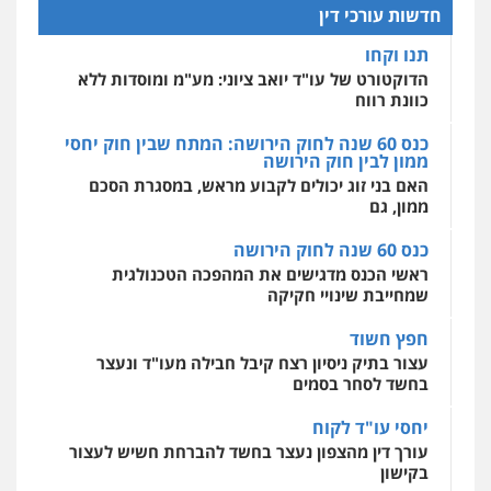
פלילי
התמחות בייצוג בעבירות מין
הדוקטורט של עו"ד יואב ציוני: מע"מ ומוסדות ללא
חדשות עורכי דין
0505522334
כוונת רווח
מרכז התחלה חדשה
כנס 60 שנה לחוק הירושה: המתח שבין חוק יחסי
אסירים
עבירות מין
שירותים מקצועיים
ממון לבין חוק הירושה
עו"ד מוחמד סביחאת
לעורכי דין
האם בני זוג יכולים לקבוע מראש, במסגרת הסכם
פלילי
תעבורה
פשיעה כלכלית
0544500346
ממון, גם
0525077716
כנס 60 שנה לחוק הירושה
ראשי הכנס מדגישים את המהפכה הטכנולגית
עו"ד יניב זוסמן
שמחייבת שינויי חקיקה
פלילי
כלכלי
פשיעה חמורה
מעצרים
וחקירות
חפץ חשוד
0525199949
עצור בתיק ניסיון רצח קיבל חבילה מעו"ד ונעצר
בחשד לסחר בסמים
גל דהן – משרד עורך דין פלילי
יחסי עו"ד לקוח
פלילי
פשיעה חמורה
סמים
מעצרים
וחקירות
עורך דין מהצפון נעצר בחשד להברחת חשיש לעצור
0544723840
בקישון
עו"ד ליאור קצב הורשע בבית-הדין המשמעתי
בעיכוב כספים ופגיעה בכבוד המקצוע
חנא בולוס – משרד עורכי דין
חודש בלבד לאחר שהופיע בכנס לשכת עורכי הדין,