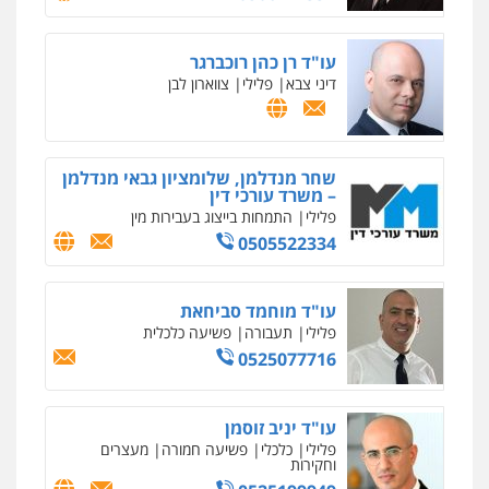
רונן הלל – מוניטין
מחיקת כתבות מגוגל ודחיקת אזכורים
עו"ד רן כהן רוכברגר
שליליים
שירותים מקצועיים לעורכי דין
דיני צבא
פלילי
צווארון לבן
0522508109
אחסון אתרים
מהירות
הגנה
גיבוי
תמיכה
שירותים
שחר מנדלמן, שלומציון גבאי מנדלמן
מקצועיים לעורכי דין
– משרד עורכי דין
פלילי
התמחות בייצוג בעבירות מין
0505522334
מרכז התחלה חדשה
אסירים
עבירות מין
שירותים מקצועיים
עו"ד מוחמד סביחאת
לעורכי דין
פלילי
תעבורה
פשיעה כלכלית
0544500346
0525077716
מאיה בלום, עו"ס, טיפול ושיקום
טיפול בהתמכרויות
שירותים מקצועיים
עו"ד יניב זוסמן
לעורכי דין
פלילי
כלכלי
פשיעה חמורה
מעצרים
0504062539
וחקירות