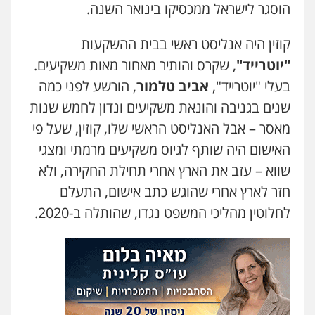
הוסגר לישראל ממכסיקו בינואר השנה.
דוד אפרים משרד עורכי דין
פלילי
צווארון לבן
מס הכנסה
מע"מ
קוזין היה אנליסט ראשי בבית ההשקעות
0506209859
"יוטרייד"
, שקרס והותיר מאחור מאות משקיעים.
בעלי "יוטרייד",
אביב טלמור
, הורשע לפני כמה
שנים בגניבה והונאת משקיעים ונדון לחמש שנות
מאסר – אבל האנליסט הראשי שלו, קוזין, שעל פי
האישום היה שותף לגיוס משקיעים מרמתי ומצגי
שווא – עזב את הארץ אחרי תחילת החקירה, ולא
חזר לארץ אחרי שהוגש כתב אישום, התעלם
לחלוטין מהליכי המשפט נגדו, שהותלה ב-2020.