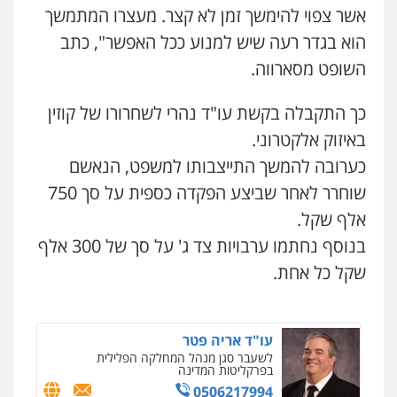
אשר צפוי להימשך זמן לא קצר. מעצרו המתמשך
הוא בגדר רעה שיש למנוע ככל האפשר", כתב
עו"ד אמיר כהן
פלילי
מעצרים וחקירות
תעבורה
השופט מסארווה.
0537470000
כך התקבלה בקשת עו"ד נהרי לשחרורו של קוזין
באיזוק אלקטרוני.
אבי אמר משרד עורכי דין
פלילי
משפחה
אזרחי מסחרי
כערובה להמשך התייצבותו למשפט, הנאשם
0502130230
שוחרר לאחר שביצע הפקדה כספית על סך 750
אלף שקל.
אברהם שהבזי – משרד עורכי דין
בנוסף נחתמו ערבויות צד ג' על סך של 300 אלף
מיסים
כלכלי
פלילי
פשיעה כלכלית
הלבנת
הון
שקל כל אחת.
0504456555
ניר קידר – צלם
צילום עורכי דין
שירותים מקצועיים לעורכי
עו"ד אריה פטר
דין
לשעבר סגן מנהל המחלקה הפלילית
0504578527
בפרקליטות המדינה
0506217994