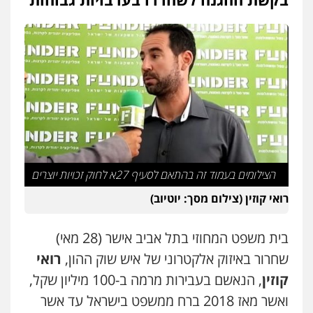
עו"ד יוסי חמצני
כלכלי
צווארון לבן
פשיעה כלכלית
עבירות
מס
הלבנת הון
0505471497
גיל דביר – משרד עורכי דין
פלילי
פשיעה כלכלית
צווארון לבן
0506217771
הצילומים בעמוד זה בהתאם לסעיף 27א לחוק זכויות יוצרים
עו"ד אביגדור פלדמן
פלילי
אסירים
צווארון לבן
זכויות אדם
אזרחי
רואי קוזין (צילום מסך: יוטיוב)
0505345826
בית משפט המחוזי בתל אביב אישר (28 מאי)
שחרור באיזוק אלקטרוני של איש שוק ההון,
רואי
עו"ד תמיר סולומון
פלילי
כלכלי
מיסים
הלבנת הון
קוזין
, הנאשם בעבירות מרמה ב-100 מיליון שקל,
0528758840
ואשר מאז 2018 ברח ממשפט בישראל עד אשר