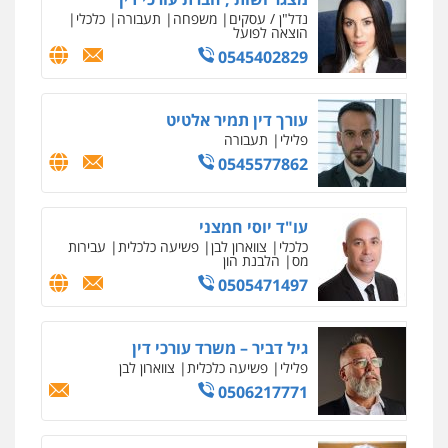
נדל"ן / עסקים
משפחה
תעבורה
כלכלי
הוצאה לפועל
0545402829
עורך דין תמיר אלטיט
פלילי
תעבורה
0545577862
עו"ד יוסי חמצני
כלכלי
צווארון לבן
פשיעה כלכלית
עבירות
מס
הלבנת הון
0505471497
גיל דביר – משרד עורכי דין
פלילי
פשיעה כלכלית
צווארון לבן
0506217771