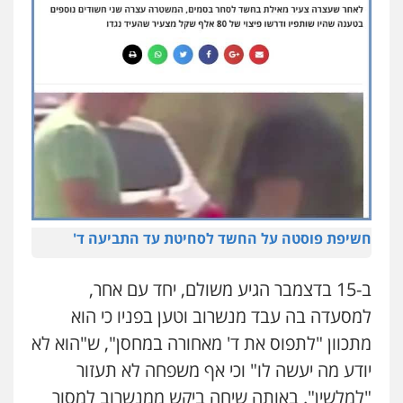
חשיפת פוסטה על החשד לסחיטת עד התביעה ד'
ב-15 בדצמבר הגיע משולם, יחד עם אחר,
למסעדה בה עבד מנשרוב וטען בפניו כי הוא
מתכוון "לתפוס את ד' מאחורה במחסן", ש"הוא לא
יודע מה יעשה לו" וכי אף משפחה לא תעזור
"למלשין". באותה שיחה ביקש ממנשרוב למסור