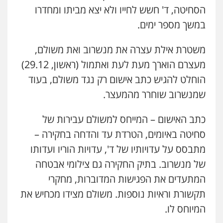
הסחיטה, ד' חשש לחייו ולא יצא מביתו ומחדרו
כבריאן, מזר – משרד עורכי דין
במשך מספר ימים.
פלילי
מעצרים וחקירות
0543986802
משטרת אילת עצרה את מנשרוב ואת משולם,
מעצרם הוארך מעת לעת ואתמול (ראשון, 29.12)
עו"ד בועז קניג
הוחלט להגיש כתב אישום רק נגד משולם, בעוד
פלילי
משפחה
כלכלי
צבאי
0507003001
שמנשרוב שוחרר מהמעצר.
כתב האישום – המייחס למשולם עבירות של
מנשה, אלמוג – עורכי דין
סחיטה באיומים, הטרדת עד והדחה בחקירה –
פלילי
עבירות תנועה
צווארון לבן
תעבורה
עורכי דין לענייני אסירים
מעצרים וחקירות
מתבסס על עדויותיו של ד', עדויות הוריו ועדותו
0546470989
של מנשרוב. בתיק החקירה גם צילומי אבטחה
המתעדים את הפגישות המדוברות, מחקרי
עו"ד אבי כהן
פלילי
פשיעה חמורה
קטינים
אלימות
תקשורת וראיות נוספות. משולם מצידו מכחיש את
סמים
עבירות מין
המיוחס לו.
0523647066