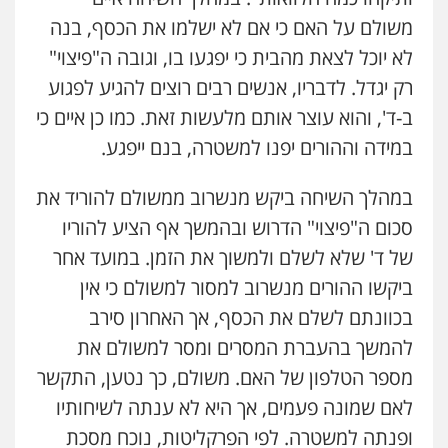
משולם על האם כי אם לא ישלמו את הכסף, בנה
לא יוכל לצאת מהבית כי יפגעו בו, וגובה ה"פיצוי"
רק יגדל. לדבריו, אנשים רבים רוצים להגיע לפגוע
ב-ד', והוא עוצר אותם מלעשות זאת. כמו כן איים כי
במידה וההורים יפנו למשטרה, בנם ייפגע.
במהלך השיחה ביקש מנשרוב ממשולם להוריד את
סכום ה"פיצוי" הדרוש ובהמשך אף הציע להוריו
עו"ד אייל אביטל
של ד' שלא לשלם ולמשוך את הזמן. במועד אחר
פלילי
פשיעה חמורה
מעצרים וחקירות
ביקשו ההורים מנשרוב למסור למשולם כי אין
0544712201
בכוונתם לשלם את הכסף, אך האחרון סירב
להמשך בהעברת המסרים ומסר למשולם את
עו"ד רונן בנדל
מספר הטלפון של האם. משולם, כך נטען, התקשר
משפט פלילי
פשיעה חמורה
פלילי
0524282442
לאם שמונה פעמים, אך היא לא ענתה לשיחותיו
ופנתה למשטרה. לפי הפרקליטות, נוכח מסכת