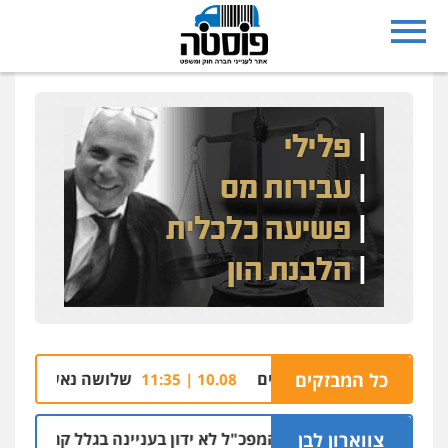
ה של בניין מגורים
כל המבזקים
שלושה נאשמים בהצתת אולם 
10.08 | 11:35
צווארון לבן
 שושן דורשת שהמפכ"ל לא ידון בעניינה בגלל קרבתו לתנ"צ אבוד