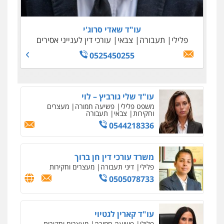
0505645022
0509100397
0545243703
עו"ד נדב גרינולד
0509230800
פלילי
תעבורה
עורכי דין לענייני אסירים
צבאי
עו"ד שאדי סרוג'י
0508848606
פלילי
תעבורה
צבאי
עורכי דין לענייני אסירים
גיל דביר – משרד עורכי דין
פלילי
פשיעה כלכלית
צווארון לבן
0525450255
0506217771
סלימאן אבו שעירה – משרד עורכי דין
פלילי
בטחוני
צבאי
נזיקין
0547780927
עו"ד אסף גונן
פלילי
פשע חמור
תעבורה
צבא
מעצרים
וחקירות
0542255161
גל דהן – משרד עורך דין פלילי
פלילי
פשיעה חמורה
סמים
מעצרים