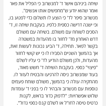
שיחה ביניהם אישר ד' למנשרוב כי הפליל את פאר
עו"ד שלומי שרון
ואמר שהוא יודע ש"מחפשים אותו אנשים".
פלילי
צבאי
מעצרים וחקירות
מנשרוב סיפר לד' כי הוצע לו תשלום כדי לפגוע בו,
0547342002
וכי ישנה דרישה כספית כלפיו. בעקבות שיחה זו, ד'
הסכים לשוחח עם משולם. בשיחה עם משולם
עו"ד אלון קריטי
דרש האחרון מד' לחזור בו מהעדות במשטרה
פלילי
כלכלי
אלימות
סמים
מעצרים
בקשר לפאר. תחילה, ד' הביע נכונות לעשות זאת,
0525544654
אך בהמשך השניים הסבירו לו כי יש קושי לחזור
מהעדות, ולכן משולם הודיע לד' כי עליו לשלם
עו"ד דפנה לביא
"פיצוי" כספי. בעקבות השיחה ד' חשש מאוד,
משפחה
גישור
0507206063
בעוד שמנשרוב ניסה להרגיעו והבטיח לעזור לו.
מהחקירה עולה כי בהמשך, משולם שוחח פעמים
עו"ד זוהר ארבל
נוספות עם מנשרוב והבהיר לו כי בפני ד' עומדות
פלילי
פשיעה חמורה
מעצרים וחקירות
שלוש אפשרויות: "לדפוק כדור בראש, לקנות
קטינים
0538788878
כרטיס טיסה לחו"ל או לשלם קנס כספי גדול".