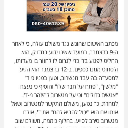
עו"ד אסף גונן
פלילי
פשע חמור
תעבורה
צבא
מעצרים
וחקירות
0542255161
גל דהן – משרד עורך דין פלילי
פלילי
פשיעה חמורה
סמים
מעצרים
מכתב האישום שהוגש נגד משולם עולה, כי לאחר
וחקירות
ה-9 בדצמבר, במועד שאינו ידוע במדויק, הוא
0544723840
החליט לפגוע בד' כדי לגרום לו לחזור בו מעדותו,
ולסחוט ממנו כספים. ב-12 בדצמבר הוא הגיע
עו"ד ראוף נג'אר
פלילי
עורכי דין לענייני אסירים
מעצרים
למסעדה בה עבד מנשרוב, וטען בפניו כי ד'
סמים
רכוש
0548009246
"מלשין", "פתח על חבר שלו" והוסיף כי נעצרו
"אנשים גדולים" וכי על מנשרוב להיזהר מ-ד'.
למחרת, כך נטען, משולם התקשר למנשרוב ושאל
דוד אפרים משרד עורכי דין
פלילי
צווארון לבן
מס הכנסה
מע"מ
אותו אם הוא "יכול להביא להם" את ד', אולם
0506209859
מנשרוב סירב לסייע. בחלוף כיממה, משולם שוב