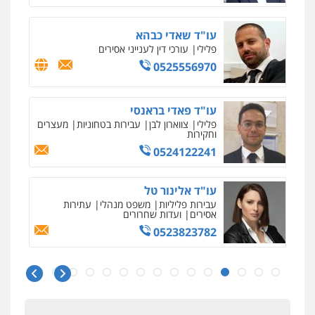
עו"ד שאדי כבהא
פלילי
עורכי דין לענייני אסירים
0525556970
עו"ד פאדי בראנסי
פלילי
צווארון לבן
עבירות בטחוניות
מעצרים
וחקירות
0524122241
עו"ד אלינור טל
עבירות פליליות
משפט מנהלי
עתירות
אסירים
ועדות שחרורים
0523823782
איומים כתובים
ניר קידר – צלם
תושב סכנין חשוד ששלח הודעות מאיימות לעורך דין
צילום עורכי דין
שירותים מקצועיים לעורכי
מקומי
דין
עו"ד אמיר כהן
0504578527
אבי שקד מונה
פלילי
מעצרים וחקירות
תעבורה
כחבר ועדת איסור הלבנת הון בלשכת עורכי הדין
0537470000