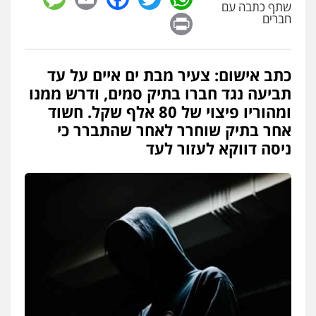
שתף כתבה עם
פלילי
כלכלי
אלימות
סמים
מעצרים
Print
חברים
0525544654
כתב אישום: צעיר מבת ים איים על עד
עו"ד דפנה לביא
תביעה נגד חברו בתיק סמים, ודרש ממנו
משפחה
גישור
0507206063
ומהוריו פיצוי של 80 אלף שקל. חשוד
אחר בתיק שוחרר לאחר שהתברר כי
ניסה דווקא לעזור לעד
עו"ד זוהר ארבל
פלילי
פשיעה חמורה
מעצרים וחקירות
קטינים
0538788878
עו"ד אסף דוק
פלילי
עבירות מין
סמים והימורים
פשיעה
חמורה
חקירות ומעצרים
צווארון לבן והונאה
0526885006
עו"ד שלי גורביץ – לוי