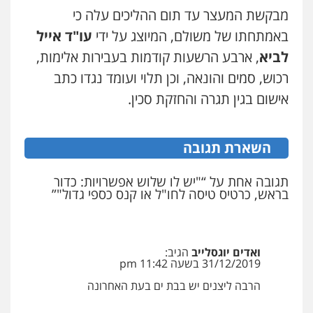
מבקשת המעצר עד תום ההליכים עלה כי
ויקי שמואל – משרד עו"ד
באמתחתו של משולם, המיוצג על ידי
עו"ד אייל
פלילי
משפט פלילי
לביא
0528959600
, ארבע הרשעות קודמות בעבירות אלימות,
רכוש, סמים והונאה, וכן תלוי ועומד נגדו כתב
אישום בגין תגרה והחזקת סכין.
קורל קרוז – עורך דין פלילי
משפט פלילי
0545437431
השארת תגובה
עו"ד עלי סעדי
תגובה אחת על “"יש לו שלוש אפשרויות: כדור
בראש, כרטיס טיסה לחו"ל או קנס כספי גדול"”
פלילי
פשיעה חמורה
ליווי וייצוג בחקירות
ומעצרים
0508824984
ואדים יוגסלייב
הגיב:
עו"ד תומר בנישתי
31/12/2019 בשעה 11:42 pm
פלילי
מעצרים וחקירות
צווארון לבן
פשיעה
חמורה
הרבה ליצנים יש בבת ים בעת האחרונה
0546657865