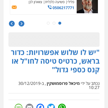
פלילי
משפחה
503456449
עו"ד איהאב ג'לג'ולי
פלילי
מעצרים וחקירות
עורכי דין לענייני
אסירים
0505216700
"יש לו שלוש אפשרויות: כדור
אייל בן שושן, עורך דין פלילי
פלילי
מעצרים וחקירות
פשיעה חמורה
בראש, כרטיס טיסה לחו"ל או
נוער
רישום פלילי
0522763105
קנס כספי גדול"
עו"ד שלומי שרון
נכתב על ידי
מיכאל פרוסמושקין
, ב-30/12/2019
פלילי
צבאי
מעצרים וחקירות
10:27
0547342002
sage
Facebook
Email
WhatsApp
Twitter
עו"ד אלון קריטי