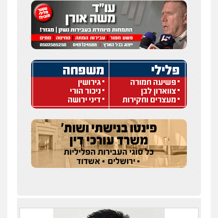
עו"ד איהאב ג'לג'ולי
פלילי
מעצרים וחקירות
עורכי דין לענייני
אסירים
0505216700