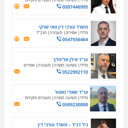
וחקירות
0544723840
עו"ד ראוף נג'אר
פלילי
עורכי דין לענייני אסירים
מעצרים
סמים
רכוש
0548009246
דוד אפרים משרד עורכי דין
פלילי
צווארון לבן
מס הכנסה
מע"מ
0506209859
עדי כרמלי – חברת עו"ד
פלילי
כלכלי
עורכי דין לענייני אסירים
0525060666
גיא זהבי משרד עורכי דין