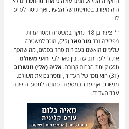
החקירה המלא, ממנו עולה כי אחד מהחשודים לא
עו"ד אילן אלימלך
היה מעורב בסחיטתו של הצעיר, ואף ניסה לסייע
פלילי
פשיעה חמורה
תעבורה
אסירים
0522992110
לו.
ד', צעיר בן 18, נחקר במשטרה ומסר עדות
עו"ד שאדי נאטור
מפלילה נגד
מור פאר
(25), מוכר למשטרה
פלילי
פשיעה חמורה
מעצרים וחקירות
0509230800
שלימים הואשם בעבירות סחר בסמים, מה שהפך
את ד' לעד תביעה. בין פאר לבין
רועי משולם
(23) קיימת הכרות קרובה.
אליה (אלי) מנשרוב
גיל דביר – משרד עורכי דין
(31) הוא מכר של העד ד', ומכיר גם את משולם.
פלילי
פשיעה כלכלית
צווארון לבן
0506217771
מנשרוב אף עבד במסעדה סמוכה למסעדה שבה
עבד העד ד'.
סלימאן אבו שעירה – משרד עורכי דין
פלילי
בטחוני
צבאי
נזיקין
0547780927