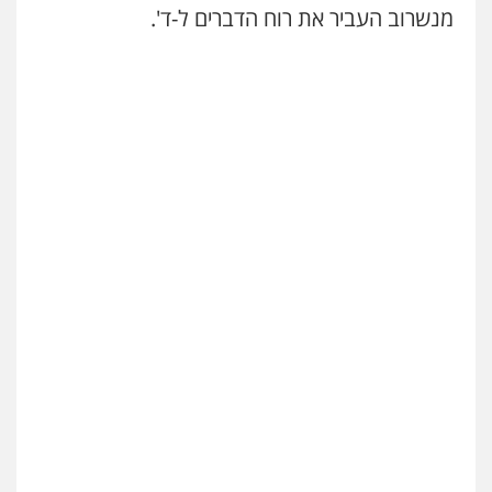
מנשרוב העביר את רוח הדברים ל-ד'.
עו"ד אסף דוק
פלילי
עבירות מין
סמים והימורים
פשיעה
חמורה
חקירות ומעצרים
צווארון לבן והונאה
0526885006