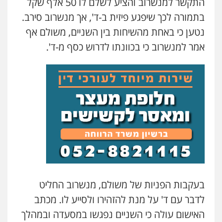
התקשר למנשרוב והציע לשלם לו 50 אלף שקל
עדי כרמלי – חברת עו"ד
בתמורה לכך שיפגע פיזית ב-ד', אך מנשרוב סירב.
פלילי
כלכלי
עורכי דין לענייני אסירים
נטען כי באחת מהשיחות בין השניים, משולם אף
0525060666
אמר למנשרוב כי בכוונתו לדרוש כסף מ-ד'.
גיא זהבי משרד עורכי דין
פלילי
משפחה
503456449
עו"ד איהאב ג'לג'ולי
פלילי
מעצרים וחקירות
עורכי דין לענייני
אסירים
0505216700
אייל בן שושן, עורך דין פלילי
בעקבות הפניות של משולם, מנשרוב החליט
פלילי
מעצרים וחקירות
פשיעה חמורה
נוער
רישום פלילי
לדבר עם ד' על מנת להזהירו ולסייע לו. מכתב
0522763105
האישום עולה כי השניים נפגשו במסעדה ובמהלך