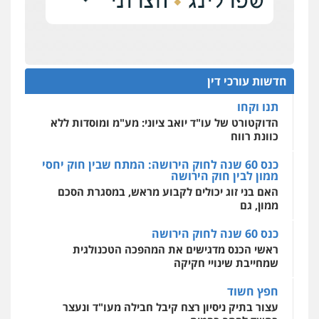
0506355388
להגנה על עסקים קטנים
אחסון אתרים
מהירות
הגנה
גיבוי
תמיכה
שירותים
תנו וקחו
מקצועיים לעורכי דין
עו"ד דרוויש נאשף
הדוקטורט של עו"ד יואב ציוני: מע"מ ומוסדות ללא
כוונת רווח
פלילי
פשיעה חמורה
זכויות אדם
חדשות עורכי דין
0527448141
כנס 60 שנה לחוק הירושה: המתח שבין חוק יחסי
מרכז התחלה חדשה
ממון לבין חוק הירושה
אסירים
עבירות מין
שירותים מקצועיים
לעורכי דין
האם בני זוג יכולים לקבוע מראש, במסגרת הסכם
חליל ביאדי – משרד עורכי דין
ממון, גם
0544500346
פלילי
דיני תעבורה
מעצרים וחקירות
פשיעה חמורה
אסירים
כנס 60 שנה לחוק הירושה
0509636895
מאיה בלום, עו"ס, טיפול ושיקום
ראשי הכנס מדגישים את המהפכה הטכנולגית
טיפול בהתמכרויות
שירותים מקצועיים
שמחייבת שינויי חקיקה
לעורכי דין
עו"ד איהאב זבידאת
0504062539
חפץ חשוד
פלילי
פשיעה חמורה
ארגוני פשע
עבירות
המתה
עבירות מין
עצור בתיק ניסיון רצח קיבל חבילה מעו"ד ונעצר
בחשד לסחר בסמים
0509930581
עו"ד ד"ר אבי שקד
עבירות כלכליות
הלבנת הון
חילוטים
יחסי עו"ד לקוח
עבירות פליליות
עורך דין מהצפון נעצר בחשד להברחת חשיש לעצור
עו"ד יפעת שוורץ סיל
0544385337
בקישון
פלילי
תעבורה