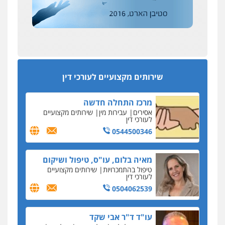
שליליים
שירותים מקצועיים לעורכי דין
הדין החדשים
0522508109
עסקה חמה
מפקח במס הכנסה ועורך-דין חשודים בהצהרה כוזבת
אחסון אתרים
על עסקת נדל"ן בצפון
מהירות
הגנה
גיבוי
תמיכה
שירותים
מקצועיים לעורכי דין
סקס בכל מחיר
שירותים מקצועיים לעורכי דין
כתב האישום נגד עו"ד עידן דביר: האונס והמחירון
לאקטים מיניים
מרכז התחלה חדשה
כתב אישום: יו"ר ש"ס לשעבר בחיפה וסינדיקאט
אסירים
עבירות מין
שירותים מקצועיים
ההלוואות של משפחת הרינג
לעורכי דין
הפרקליטות: הרב נתנאל חייק ואביו הרב אריה חייק
0544500346
שמשו אנשי
החשוד ברצח עו"ד ארבל פלדמן טען לרקע נפשי
מאיה בלום, עו"ס, טיפול ושיקום
ושתק בחקירתו
טיפול בהתמכרויות
שירותים מקצועיים
לעורכי דין
בבית המשפט התברר כי לחשוד, אחמד אלרג'וב
מרמלה, לא נערכה
0504062539
יחסי עו"ד לקוח
עו"ד ד"ר אבי שקד
עורכת דין נעצרה בחשד להעברת סם לנאשם בכלא