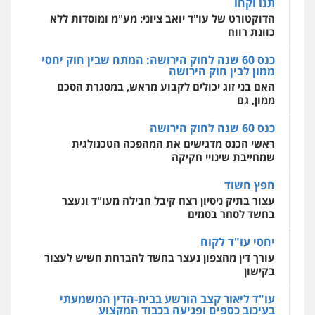
תנו וקחו
מהירות
הגנה
גיבוי
תמיכה
שירותים
מקצועיים לעורכי דין
הדוקטורט של עו"ד יואב ציוני: מע"מ ומוסדות ללא
כוונת רווח
כנס 60 שנה לחוק הירושה: המתח שבין חוק יחסי
ממון לבין חוק הירושה
מרכז התחלה חדשה
האם בני זוג יכולים לקבוע מראש, במסגרת הסכם
אסירים
עבירות מין
שירותים מקצועיים
לעורכי דין
ממון, גם
0544500346
כנס 60 שנה לחוק הירושה
ראשי הכנס מדגישים את המהפכה הטכנולגית
שמחייבת שינויי חקיקה
חפץ חשוד
עצור בתיק ניסיון רצח קיבל חבילה מעו"ד ונעצר
בחשד לסחר בסמים
יחסי עו"ד לקוח
עורך דין מהצפון נעצר בחשד להברחת חשיש לעצור
בקישון
עו"ד ליאור קצב הורשע בבית-הדין המשמעתי
בעיכוב כספים ופגיעה בכבוד המקצוע