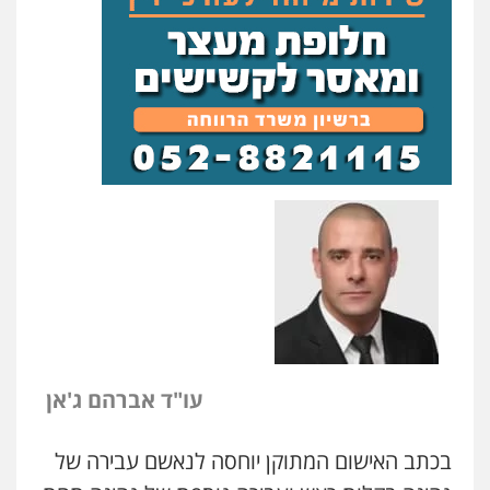
עו"ד אברהם ג'אן
ניר קידר – צלם
בכתב האישום המתוקן יוחסה לנאשם עבירה של
צילום עורכי דין
שירותים מקצועיים לעורכי
דין