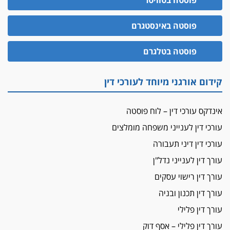
פוסטה בטוויטר
האופנוע חזר הביתה
פוסטה באינסטגרם
עו"ד גיל פרידמן והרפתקאות אופנוע השטח שלו
הזכות לטנף
פוסטה בטלגרם
זוכה עורך-דין שהשווה את ברק לסינוואר ואת
"הבמות של קפלן" לחמאס
קידום אורגני מיוחד לעורכי דין
מאסר לעורך הדין
מאסר בפועל לעו"ד מהצפון שהגיש תביעות
אינדקס עורכי דין – לוח פוסטה
פיקטיביות בשם פלסטינים
עורכי דין לענייני משפחה מומלצים
על המידתיות
ביה"ד המשמעתי ביטל השעיה לצמיתות של
עורכי דין דיני תעבורה
עורכת-דין שהביעה שמחה ב-7 באוקטובר
עורך דין לענייני נדל"ן
אשם
עורך דין רישוי עסקים
עו"ד הלל בבייב הורשע בהונאת עשרות לקוחות,
עורך דין תכנון ובניה
ההסדר: 7-9 שנות מאסר
עורך דין פלילי
דין ומקרקעין
עורך דין פלילי – אסף דוק
עורך דין ברמת השרון נחקר בחשד למרמה בעסקת