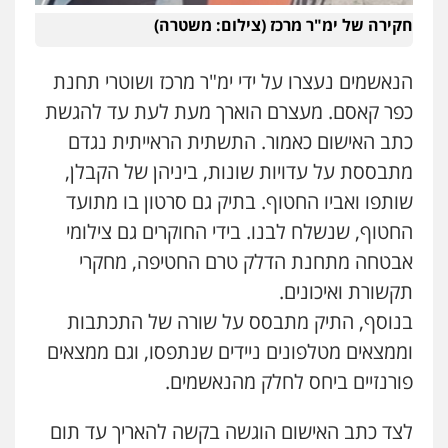
פלילי
עבירות תנועה
צווארון לבן
תעבורה
חקירה של ימ"ר מרכז (צילום: משטרה)
עורכי דין לענייני אסירים
מעצרים וחקירות
0546470989
הנאשמים נעצרו על ידי ימ"ר מרכז ושוטרי תחנת
עו"ד אבי כהן
כפר קאסם. מעצרם הוארך מעת לעת עד להגשת
פלילי
פשיעה חמורה
קטינים
אלימות
כתב האישום כאמור. התשתית הראייתית נגדם
סמים
עבירות מין
0523647066
מתבססת על עדויות שונות, ביניהן של הקבלן,
שותפו ואביו החטוף. בתיק גם סרטון בו מתועד
ויקי שמואל – משרד עו"ד
החטוף, שנשלח לבנו. בידי החוקרים גם צילומי
פלילי
משפט פלילי
אבטחה מתחנת הדלק טרם החטיפה, מחקרי
0528959600
תקשורת ואיכונים.
בנוסף, התיק מתבסס על שורה של התכתבות
קורל קרוז – עורך דין פלילי
וממצאים מטלפונים ניידים שנתפסו, וגם ממצאים
משפט פלילי
פורנזיים ביחס לחלק מהנאשמים.
0545437431
לצד כתב האישום הוגשה בקשה להאריך עד תום