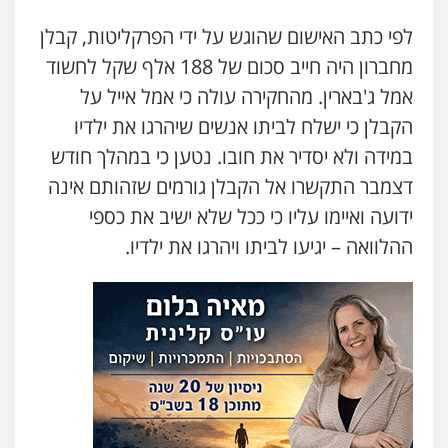
עו"ד אילן אלימלך
פלילי
פשיעה חמורה
תעבורה
אסירים
לפי כתב האישום שהוגש על ידי הפרקליטות, קבלן
0522992110
מחברון היה חייב סכום של 188 אלף שקל לחשוד
אמל ג'בארין. מהחקירה עולה כי אמל אייל על
הקבלן כי ישלח לביתו אנשים שיהרגו את ילדיו
עו"ד שאדי נאטור
פלילי
פשיעה חמורה
מעצרים וחקירות
במידה ולא יסדיר את חובו. נטען כי במהלך חודש
0509230800
דצמבר התקשרו אל הקבלן גורמים שזהותם אינה
ידועה ואיימו עליו כי ככל שלא ישיב את כספי
גיל דביר – משרד עורכי דין
ההלוואה – יגיעו לביתו ויהרגו את ילדיו.
פלילי
פשיעה כלכלית
צווארון לבן
0506217771
סלימאן אבו שעירה – משרד עורכי דין
פלילי
בטחוני
צבאי
נזיקין
0547780927