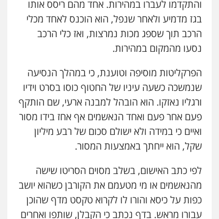
והתקדמו לעברו במהירות. אחד מהם ריסס אותו
בגז מדמיע ולאחר שנפל, הוא הוכנס לאחד מכלי
עו"ד אסף דוק
פלילי
עבירות מין
סמים והימורים
פשיעה
הרכב תוך שספג מכות נמרצות, ואז כלי הרכב
חמורה
חקירות ומעצרים
צווארון לבן והונאה
0526885006
נסעו מהמקום במהירות.
הפרקליטות מוסיפה וטוענת, כי במהלך הנסיעה
שנמשכה כשעה עיניו של החטוף כוסו בסרט וידיו
ורגליו נאזקו. הוא הובהל למבנה ארעי, שם הותקף
פעם אחר פעם ואחד הנאשמים אף אחז בידו מסור
ואיים כי במידה ולא ישולם סכום של רבע מיליון
שקל, הוא ייחתך באמצעות המסור.
לפי כתב האישום, בשלב מסוים הסריטו שישה
מהנאשמים או מי מטעמם את הקורבן כשהוא יושב
כפות על כיסא והורו לו לקרוא טקסט מדף שהוכן
עבורו מראש. בדף נכתב כי הקבלן, שותפו ואחרים
עו"ד אייל אביטל