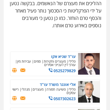
עו"ד עלי סעדי
ההליכים את מעצרם של הנאשמים. בבקשה נטען
פלילי
פשיעה חמורה
ליווי וייצוג בחקירות
ומעצרים
על ידי הפרקליטות כי הסכסוך נותר פעיל מאחר
0508824984
והכסף טרם הוחזר. כמו כן נטען כי מעורבים
נוספים באירוע טרם אותרו.
עו"ד תומר בנישתי
פלילי
מעצרים וחקירות
צווארון לבן
פשיעה
חמורה
0546657865
עו"ד שגיא אקו
פלילי
מעצרים וחקירות
סמים
עבירות מין
עורכי דין לענייני אסירים
0525279829
אלי אונגר משרד עו"ד
פלילי
פשיעה חמורה
מעצרים
מנהלי
רישוי
עסקים
0507302623