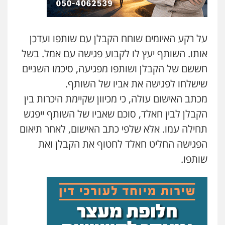
עו"ד אסף גונן
פלילי
פשע חמור
תעבורה
צבא
מעצרים
וחקירות
0542255161
על רקע האיומים שוחח הקבלן עם שותפו ועדכן
אותו. השותף יעץ לו לקבוע פגישה עם אמל. בשל
גל דהן – משרד עורך דין פלילי
חששם של הקבלן ושותפו מפגיעה, סיכמו השניים
פלילי
פשיעה חמורה
סמים
מעצרים
וחקירות
שישלחו לפגישה את אביו של השותף.
0544723840
מכתב האישום עולה, כי מכיוון שקיימת היכרות בין
הקבלן לבין חאלד, סוכם שאביו של השותף ייפגש
עו"ד ראוף נג'אר
תחילה עמו. אלא שלפי כתב האישום, לאחר תיאום
פלילי
עורכי דין לענייני אסירים
מעצרים
סמים
רכוש
הפגישה החליט חאלד לחטוף את הקבלן ואת
0548009246
שותפו.
דוד אפרים משרד עורכי דין
פלילי
צווארון לבן
מס הכנסה
מע"מ
0506209859