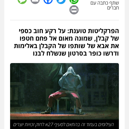
שתף כתבה עם
פלילי
כלכלי
אלימות
סמים
מעצרים
Print
חברים
0525544654
הפרקליטות טוענת: על רקע חוב כספי
עו"ד דפנה לביא
של קבלן, שמונה מאום אל פחם חטפו
משפחה
גישור
0507206063
את אבא של שותפו של הקבלן באלימות
ודרשו כופר בסרטון שנשלח לבנו
עו"ד זוהר ארבל
פלילי
פשיעה חמורה
מעצרים וחקירות
קטינים
0538788878
עו"ד אסף דוק
פלילי
עבירות מין
סמים והימורים
פשיעה
חמורה
חקירות ומעצרים
צווארון לבן והונאה
0526885006
הצילומים בעמוד זה בהתאם לסעיף 27א לחוק זכויות יוצרים
עו"ד שלי גורביץ – לוי