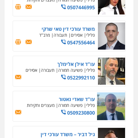
וחקירות
0544723840
עו"ד ראוף נג'אר
פלילי
עורכי דין לענייני אסירים
מעצרים
סמים
רכוש
0548009246
דוד אפרים משרד עורכי דין
פלילי
צווארון לבן
מס הכנסה
מע"מ
0506209859
עדי כרמלי – חברת עו"ד
פלילי
כלכלי
עורכי דין לענייני אסירים
0525060666
גיא זהבי משרד עורכי דין