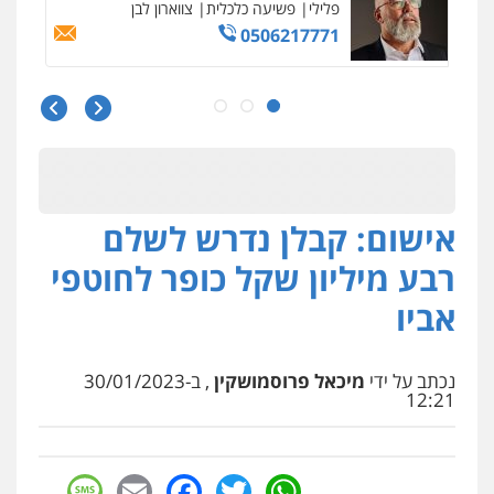
פלילי
משפחה
503456449
עו"ד איהאב ג'לג'ולי
פלילי
מעצרים וחקירות
עורכי דין לענייני
אסירים
0505216700
אישום: קבלן נדרש לשלם
אייל בן שושן, עורך דין פלילי
פלילי
מעצרים וחקירות
פשיעה חמורה
רבע מיליון שקל כופר לחוטפי
נוער
רישום פלילי
0522763105
אביו
עו"ד שלומי שרון
נכתב על ידי
מיכאל פרוסמושקין
, ב-30/01/2023
פלילי
צבאי
מעצרים וחקירות
12:21
0547342002
sage
Facebook
Email
WhatsApp
Twitter
עו"ד אלון קריטי