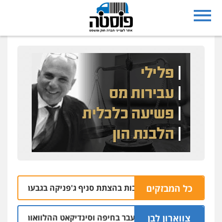
כל המבזקים
צרו בחשד למעורבות בהצתת סניף ג'פניקה בגבעתיים
06.08 | 22:58
צווארון לבן
ום: יו"ר ש"ס לשעבר בחיפה וסינדיקאט ההלוואות של משפחת הרי