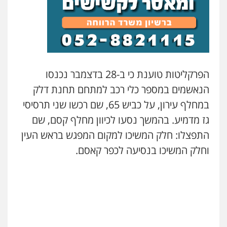
עדי כרמלי – חברת עו"ד
פלילי
כלכלי
עורכי דין לענייני אסירים
0525060666
גיא זהבי משרד עורכי דין
הפרקליטות טוענת כי ב-28 בדצמבר נכנסו
פלילי
משפחה
הנאשמים במספר כלי רכב למתחם תחנת דלק
503456449
במחלף עירון, על כביש 65, שם רכשו שני תרסיסי
גז מדמיע. בהמשך נסעו לכיוון מחלף קסם, שם
עו"ד איהאב ג'לג'ולי
התפצלו: חלק המשיכו למקום המפגש בראש העין
פלילי
מעצרים וחקירות
עורכי דין לענייני
אסירים
וחלק המשיכו בנסיעה לכפר קאסם.
0505216700
אייל בן שושן, עורך דין פלילי
פלילי
מעצרים וחקירות
פשיעה חמורה
נוער
רישום פלילי
0522763105