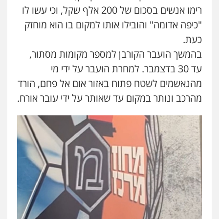
פלילי
פשיעה חמורה
מעצרים וחקירות
רימו אנשים בסכום של 200 אלף שקל, וכי עשו לו
0544712201
"כיפה אדומה" והובילו אותו למקום בו הוא מוחזק
כעת.
עו"ד רונן בנדל
בהמשך הועבר הקורבן למספר מקומות מסתור,
משפט פלילי
פשיעה חמורה
פלילי
עד 30 בדצמבר. למחרת הועבר על ידי מי
0524282442
מהנאשמים לשטח פתוח באזור אום אל פחם, הורד
מהרכב ונותר במקום עד שאותר על ידי עובר אורח.
כבריאן, מזר – משרד עורכי דין
פלילי
מעצרים וחקירות
0543986802
עו"ד בועז קניג
פלילי
משפחה
כלכלי
צבאי
0507003001
מנשה, אלמוג – עורכי דין