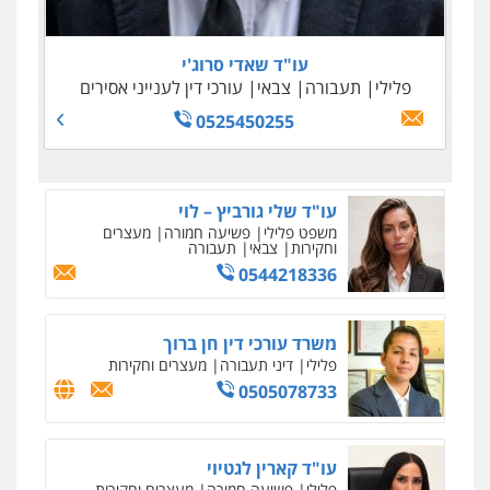
0505645022
0509100397
0545243703
עו"ד נדב גרינולד
0509230800
פלילי
תעבורה
עורכי דין לענייני אסירים
צבאי
עו"ד שאדי סרוג'י
0508848606
פלילי
תעבורה
צבאי
עורכי דין לענייני אסירים
גיל דביר – משרד עורכי דין
פלילי
פשיעה כלכלית
צווארון לבן
0525450255
0506217771
סלימאן אבו שעירה – משרד עורכי דין
פלילי
בטחוני
צבאי
נזיקין
0547780927
עו"ד אסף גונן
פלילי
פשע חמור
תעבורה
צבא
מעצרים
וחקירות
0542255161
גל דהן – משרד עורך דין פלילי
פלילי
פשיעה חמורה
סמים
מעצרים