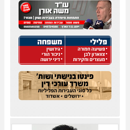
עו"ד איהאב ג'לג'ולי
פלילי
מעצרים וחקירות
עורכי דין לענייני
אסירים
0505216700