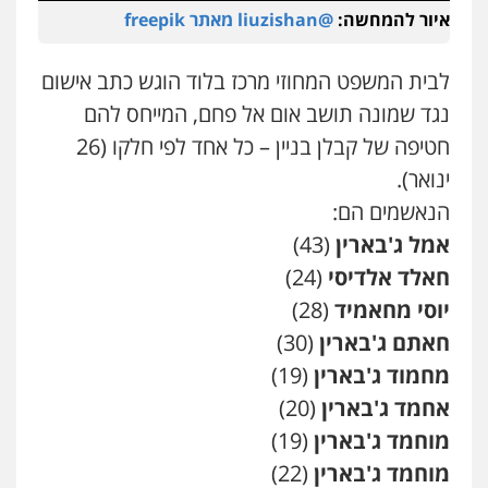
משפט פלילי
פשיעה חמורה
מעצרים
איור להמחשה:
@liuzishan מאתר freepik
וחקירות
צבאי
תעבורה
0544218336
לבית המשפט המחוזי מרכז בלוד הוגש כתב אישום
נגד שמונה תושב אום אל פחם, המייחס להם
משרד עורכי דין חן ברוך
חטיפה של קבלן בניין – כל אחד לפי חלקו (26
פלילי
דיני תעבורה
מעצרים וחקירות
ינואר).
0505078733
הנאשמים הם:
אמל ג'בארין
(43)
עו"ד קארין לגטיוי
חאלד אלדיסי
(24)
פלילי
פשיעה חמורה
מעצרים וחקירות
0507446995
יוסי מחאמיד
(28)
חאתם ג'בארין
(30)
מחמוד ג'בארין
(19)
משרד עורכי דין טאי שרקי
פלילי
אסירים
תעבורה
מרב"ד
אחמד ג'בארין
(20)
0547556464
מוחמד ג'בארין
(19)
מוחמד ג'בארין
(22)