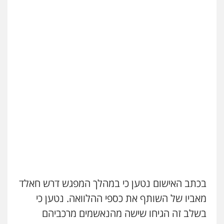
עו"ד שלומי שרון
פלילי
צבאי
מעצרים וחקירות
0547342002
עו"ד אלון קריטי
פלילי
כלכלי
אלימות
סמים
מעצרים
0525544654
עו"ד דפנה לביא
משפחה
גישור
0507206063
בכתב האישום נטען כי במהלך המפגש דרש חאלד
עו"ד זוהר ארבל
פלילי
פשיעה חמורה
מעצרים וחקירות
מאביו של השותף את כספי ההלוואה. נטען כי
קטינים
בשלב זה הגיחו שישה מהנאשמים מרכביהם
0538788878