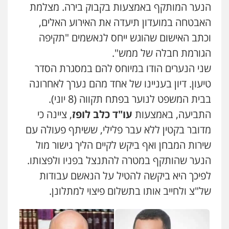
הנער המותקף באמצעות בקבוק בירה. מצלמת
עו"ד דפנה לביא
משפחה
גישור
האבטחה במועדון תיעדה את האירוע האלים,
0507206063
וכתב האישום שהוגש ייחס לנאשמים "תקיפה
הגורמת חבלה של ממש".
עו"ד זוהר ארבל
שני הנערים הודו במיוחס להם במסגרת הסדר
פלילי
פשיעה חמורה
מעצרים וחקירות
קטינים
עו"ד אייל אביטל
טיעון. דיון בעניינו של אחד מהם נערך לאחרונה
0538788878
פלילי
פשיעה חמורה
מעצרים וחקירות
בבית המשפט לנוער בפתח תקווה (8 יוני).
0544712201
התביעה, באמצעות
עו"ד כלב לופז
, ציינה כי
עו"ד אסף דוק
מדובר בקטין ללא עבר פלילי, ששיתף פעולה עם
פלילי
עבירות מין
סמים והימורים
פשיעה
חמורה
חקירות ומעצרים
צווארון לבן והונאה
עו"ד רונן בנדל
שירות המבחן ואף ביקש לקיים הליך גישור מול
0526885006
משפט פלילי
פשיעה חמורה
פלילי
הנער שהותקף במטרה להתנצל בפניו ולפצותו.
0524282442
לפיכך היא ביקשה להטיל על הנאשם עבודות
עו"ד שלי גורביץ – לוי
משפט פלילי
פשיעה חמורה
מעצרים
של"צ ולחייב אותו בתשלום פיצוי למתלונן.
וחקירות
צבאי
תעבורה
כבריאן, מזר – משרד עורכי דין
0544218336
פלילי
מעצרים וחקירות
0543986802