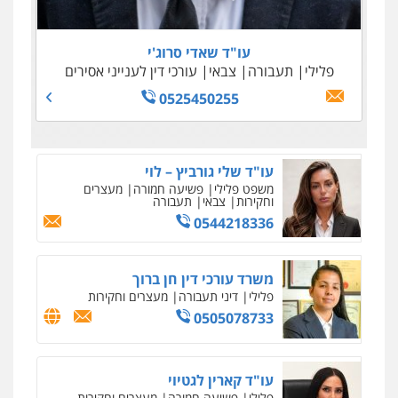
0505645022
0509100397
0545243703
עו"ד נדב גרינולד
0538788878
פלילי
תעבורה
עורכי דין לענייני אסירים
צבאי
עו"ד שאדי סרוג'י
0508848606
עו"ד אסף דוק
פלילי
תעבורה
צבאי
עורכי דין לענייני אסירים
פלילי
עבירות מין
סמים והימורים
פשיעה
0525450255
חמורה
חקירות ומעצרים
צווארון לבן והונאה
0526885006
עו"ד שלי גורביץ – לוי
משפט פלילי
פשיעה חמורה
מעצרים
וחקירות
צבאי
תעבורה
0544218336
משרד עורכי דין חן ברוך
פלילי
דיני תעבורה
מעצרים וחקירות
0505078733
עו"ד קארין לגטיוי
פלילי
פשיעה חמורה
מעצרים וחקירות