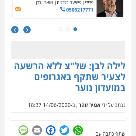
פלילי
פשיעה כלכלית
צווארון לבן
0506217771
סלימאן אבו שעירה – משרד עורכי דין
פלילי
בטחוני
צבאי
נזיקין
0547780927
לילה לבן: של"צ ללא הרשעה
עו"ד אסף גונן
פלילי
פשע חמור
תעבורה
צבא
מעצרים
לצעיר שתקף באגרופים
וחקירות
0542255161
במועדון נוער
גל דהן – משרד עורך דין פלילי
פלילי
פשיעה חמורה
סמים
מעצרים
נכתב על ידי
אמיר זוהר
, ב-14/06/2020 18:37
וחקירות
0544723840
sage
Facebook
Email
WhatsApp
Twitter
עו"ד ראוף נג'אר
שתף כתבה עם