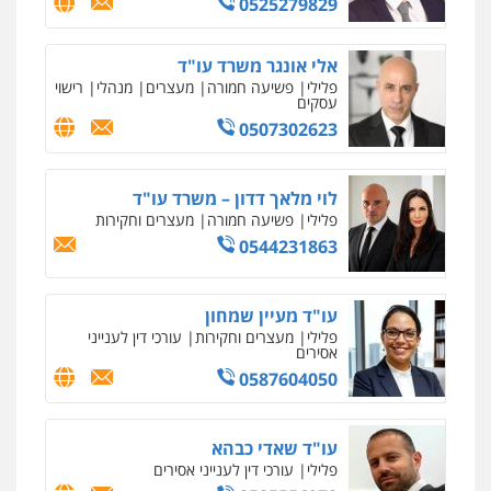
0525279829
גל דהן – משרד עורך דין פלילי
פלילי
פשיעה חמורה
סמים
מעצרים
אלי אונגר משרד עו"ד
וחקירות
פלילי
פשיעה חמורה
מעצרים
מנהלי
רישוי
0544723840
עסקים
0507302623
עו"ד ראוף נג'אר
פלילי
עורכי דין לענייני אסירים
מעצרים
סמים
רכוש
לוי מלאך דדון – משרד עו"ד
0548009246
פלילי
פשיעה חמורה
מעצרים וחקירות
0544231863
דוד אפרים משרד עורכי דין
פלילי
צווארון לבן
מס הכנסה
מע"מ
עו"ד מעיין שמחון
0506209859
פלילי
מעצרים וחקירות
עורכי דין לענייני
אסירים
0587604050
עדי כרמלי – חברת עו"ד
פלילי
כלכלי
עורכי דין לענייני אסירים
עו"ד שאדי כבהא
0525060666
פלילי
עורכי דין לענייני אסירים