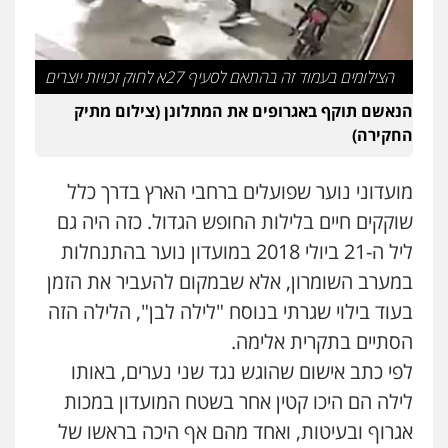
פלילי
מעצרים וחקירות
עורכי דין לענייני
אסירים
0505216700
הצילומים בעמוד זה בהתאם לסעיף 27א לחוק זכויות יוצרים
אייל בן שושן, עורך דין פלילי
הנאשם תוקף באגרופים את המתלונן (צילום מתיק
פלילי
מעצרים וחקירות
פשיעה חמורה
החקירה)
נוער
רישום פלילי
0522763105
מועדוני נוער שפועלים ברחבי הארץ בדרך כלל
שוקקים חיים בלילות החופש הגדול. כזה היה גם
עו"ד שלומי שרון
ליל ה-21 ביולי 2018 במועדון נוער בהתנחלות
פלילי
צבאי
מעצרים וחקירות
0547342002
במערב השומרון, אלא שבמקום להעביר את הזמן
בעוד בילוי שגרתי בנוסח "לילה לבן", הלילה הזה
הסתיים בתקרית אלימה.
עו"ד אלון קריטי
פלילי
כלכלי
אלימות
סמים
מעצרים
לפי כתב אישום שהוגש נגד שני נערים, באותו
0525544654
לילה הם היכו קטין אחר בשטח המועדון במכות
אגרוף ובעיטות, ואחד מהם אף היכה בראשו של