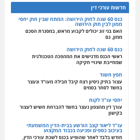
פלילי
פשיעה חמורה
זכויות אדם
האם בני זוג יכולים לקבוע מראש, במסגרת הסכם
חדשות עורכי דין
0527448141
ממון, גם
מרכז התחלה חדשה
אסירים
עבירות מין
שירותים מקצועיים
כנס 60 שנה לחוק הירושה
לעורכי דין
חליל ביאדי – משרד עורכי דין
ראשי הכנס מדגישים את המהפכה הטכנולגית
0544500346
פלילי
דיני תעבורה
מעצרים וחקירות
שמחייבת שינויי חקיקה
פשיעה חמורה
אסירים
0509636895
חפץ חשוד
מאיה בלום, עו"ס, טיפול ושיקום
טיפול בהתמכרויות
שירותים מקצועיים
עצור בתיק ניסיון רצח קיבל חבילה מעו"ד ונעצר
לעורכי דין
בחשד לסחר בסמים
עו"ד איהאב זבידאת
0504062539
פלילי
פשיעה חמורה
ארגוני פשע
עבירות
המתה
עבירות מין
יחסי עו"ד לקוח
0509930581
עורך דין מהצפון נעצר בחשד להברחת חשיש לעצור
עו"ד ד"ר אבי שקד
בקישון
עבירות כלכליות
הלבנת הון
חילוטים
עבירות פליליות
עו"ד ליאור קצב הורשע בבית-הדין המשמעתי
עו"ד יפעת שוורץ סיל
0544385337
בעיכוב כספים ופגיעה בכבוד המקצוע
פלילי
תעבורה
חודש בלבד לאחר שהופיע בכנס לשכת עורכי הדין,
0523379525
קצב הורשע
איתי חקירות – שירותים לעורכי דין
חקירות פרטיות
חקירות כלכליות
חקירות
10 מיליון
אישות
איתורים
עו"ד אליה חן ברק
עורך-דין חשוד בהעלמת הכנסות והתחמקות ממס
0537865001