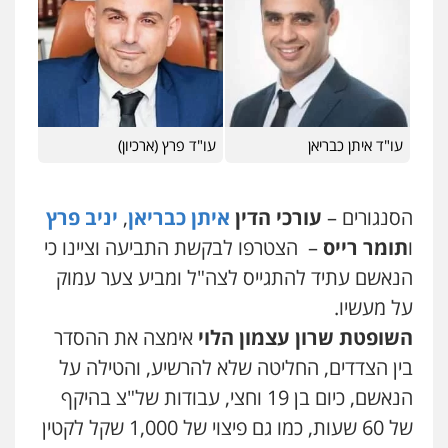
משרד עורכי דין חן ברוך
פלילי
דיני תעבורה
מעצרים וחקירות
עו"ד בועז קניג
0505078733
פלילי
משפחה
כלכלי
צבאי
0507003001
עו"ד קארין לגטיוי
עו"ד איתן כבריאן
עו"ד פרץ (ארכיון)
פלילי
פשיעה חמורה
מעצרים וחקירות
מנשה, אלמוג – עורכי דין
0507446995
פלילי
עבירות תנועה
צווארון לבן
תעבורה
עורכי דין לענייני אסירים
מעצרים וחקירות
הסנגורים –
עורכי הדין
איתן כבריאן
,
יניב פרץ
0546470989
ו
תומר רייס
– הצטרפו לבקשת התביעה וציינו כי
משרד עורכי דין טאי שרקי
פלילי
אסירים
תעבורה
מרב"ד
עו"ד אבי כהן
הנאשם עתיד להתגייס לצה"ל ומביע צער עמוק
0547556464
פלילי
פשיעה חמורה
קטינים
אלימות
על מעשיו.
סמים
עבירות מין
0523647066
השופטת שרון עצמון הלוי
אימצה את ההסדר
עו"ד אילן אלימלך
בין הצדדים, החליטה שלא להרשיע, והטילה על
פלילי
פשיעה חמורה
תעבורה
אסירים
ויקי שמואל – משרד עו"ד
הנאשם, כיום בן 19 וחצי, עבודות של"צ בהיקף
0522992110
פלילי
משפט פלילי
של 60 שעות, כמו גם פיצוי של 1,000 שקל לקטין
0528959600