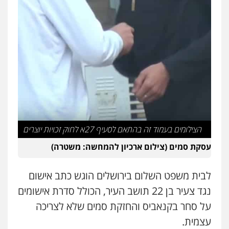
עו"ד אריה פטר
לשעבר סגן מנהל המחלקה הפלילית
בפרקליטות המדינה
0506217994
משרד עורכי דין פארס פלאח
פלילי
צבאי
צווארון לבן והונאה
ביטוח לאומי
0549911449
עו"ד עידית שינו-אמיתי
הצילומים בעמוד זה בהתאם לסעיף 27א לחוק זכויות יוצרים
פלילי
עורכי דין לענייני אסירים
פשיעה
חמורה
מעצרים וחקירות
עסקת סמים (צילום ארכיון להמחשה: משטרה)
0507587013
לבית משפט השלום בירושלים הוגש כתב אישום
עו"ד יאיר בן סימון
נגד צעיר בן 22 תושב העיר, הכולל סדרת אישומים
פלילי
תעבורה
אזרחי
נזיקין
ביטוח
על סחר בקנאביס והחזקת סמים שלא לצריכה
0505719060
עצמית.