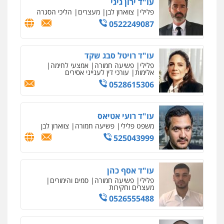
עו"ד ירון גיגי
פלילי
צווארון לבן
מעצרים
הליכי הסגרה
0522249087
עו"ד רויטל סבג שקד
פלילי
פשיעה חמורה
אמצעי לחימה
אלימות
עורכי דין לענייני אסירים
0528615306
עו"ד רועי אטיאס
משפט פלילי
פשיעה חמורה
צווארון לבן
525043999
עו"ד אסף כהן
פלילי
פשיעה חמורה
סמים והימורים
מעצרים וחקירות
0526555488