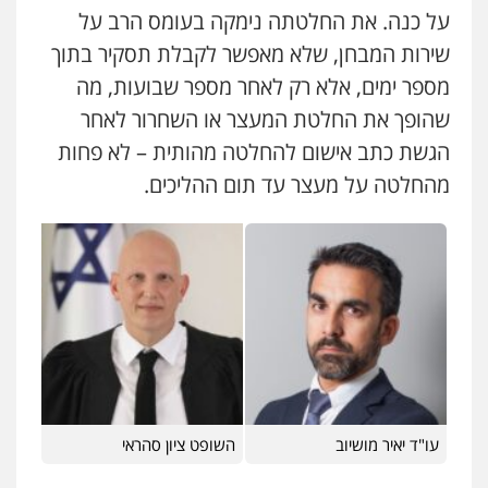
עו"ד אייל אביטל
על כנה. את החלטתה נימקה בעומס הרב על
פלילי
פשיעה חמורה
מעצרים וחקירות
שירות המבחן, שלא מאפשר לקבלת תסקיר בתוך
0544712201
עו"ד מירב נוסבוים
מספר ימים, אלא רק לאחר מספר שבועות, מה
פלילי
מעצרים וחקירות
נוער
עורכי דין
לענייני אסירים
שהופך את החלטת המעצר או השחרור לאחר
0522331443
כבריאן, מזר – משרד עורכי דין
הגשת כתב אישום להחלטה מהותית – לא פחות
פלילי
מעצרים וחקירות
0543986802
מהחלטה על מעצר עד תום ההליכים.
רעות כהן – משרד עורכי דין
פלילי
צווארון לבן
תעבורה
אסירים
מעצרים
וחקירות
0506277425
עו"ד בועז קניג
פלילי
משפחה
כלכלי
צבאי
0507003001
עו"ד שאדי דבאח
פלילי
פשיעה כלכלית
תעבורה
0505643689
עו"ד אבי כהן
פלילי
פשיעה חמורה
קטינים
אלימות
סמים
עבירות מין
0523647066
עו"ד יאיר מושיוב
השופט ציון סהראי
עו"ד רעות שמחון
פלילי
אסירים
תעבורה