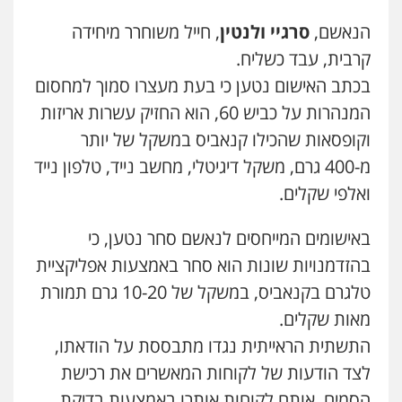
הנאשם,
סרגיי ולנטין
, חייל משוחרר מיחידה
עו"ד נס בן נתן
פלילי
כלכלי
פשיעה חמורה
נוער
קרבית, עבד כשליח.
0505555110
בכתב האישום נטען כי בעת מעצרו סמוך למחסום
המנהרות על כביש 60, הוא החזיק עשרות אריזות
עו"ד דניאל דרוביצקי
וקופסאות שהכילו קנאביס במשקל של יותר
פלילי
משפחה
צבאי
מ-400 גרם, משקל דיגיטלי, מחשב נייד, טלפון נייד
0526409925
ואלפי שקלים.
עו"ד משה פלמור
באישומים המייחסים לנאשם סחר נטען, כי
פלילי
כלכלי
צווארון לבן
עורכי דין לענייני
אסירים
בהזדמנויות שונות הוא סחר באמצעות אפליקציית
0549732303
טלגרם בקנאביס, במשקל של 10-20 גרם תמורת
מאות שקלים.
עו"ד עמית רוזנצויג
התשתית הראייתית נגדו מתבססת על הודאתו,
משפט פלילי
דיני תעבורה
לצד הודעות של לקוחות המאשרים את רכישת
0532700200
הסמים. אותם לקוחות אותרו באמצעות בדיקת