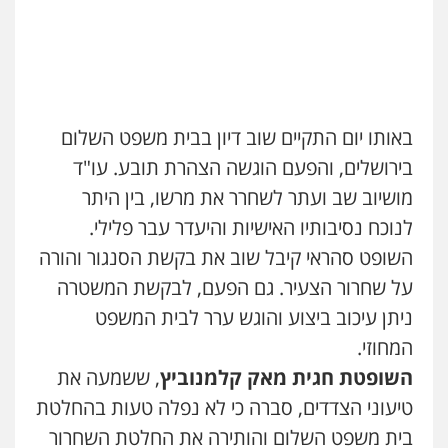
עו"ד לימור רוט חזן
פלילי
מעצרים
צווארון לבן
פשיעה חמורה
0523407232
עו"ד דותן דניאלי
פלילי
פשיעה חמורה
צווארון לבן
פשיעה
באותו יום התקיים שוב דיון בבית משפט השלום
כלכלית
עורכי דין לענייני אסירים
נוער
0542442982
בירושלים, והפעם הוגשה הצהרת תובע. עו"ד
עו"ד אשרף שחאדה
פלילי
פשיעה חמורה
מעצרים וחקירות
מושיוב שב ועתר לשחרר את מרשו, בין היתר
תעבורה
עו"ד אורנת קמרון
לנוכח נסיבותיו האישיות והיעדר עבר פלילי.
0549535659
פלילי
תעבורה
עורכי דין לענייני אסירים
משפחה
נוער
השופט סהראי קיבל שוב את בקשת הסנגור והורה
0505417090
עו"ד איהאב ג'לג'ולי
על שחרור הצעיר. גם הפעם, לבקשת המשטרה
פלילי
מעצרים וחקירות
עורכי דין לענייני
ניתן עיכוב ביצוע והוגש ערר לבית המשפט
אסירים
0505216700
עו"ד חמאדה מסרי
המחוזי.
תעבורה
השופטת חגית מאק קלמנוביץ
, ששמעה את
0526631970
עו"ד זקי אלעברה
טיעוני הצדדים, סברה כי לא נפלה טעות בהחלטת
פלילי
פשיעה חמורה
עורכי דין לענייני אסירים
בית משפט השלום והותירה את החלטת השחרור
0559600005