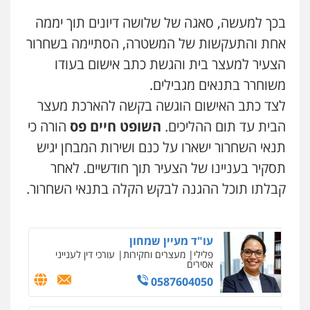
0507623810
קורל קרוז – עורך דין פלילי
בכך למעשה, סאגה של שלושה דיונים תוך יממה
משפט פלילי
0545437431
אחת והתעקשות של המשטרה, הסתיימה בשחרור
עו"ד שנהב אילון
פלילי
פשיעה חמורה
חקירות ומעצרים
הצעיר למעצר בית והגשת כתב אישום בעודו
נוער
עורכי דין לענייני אסירים
תעבורה
משוחרר בתנאים מגבילים.
עו"ד עלי סעדי
0549475678
פלילי
פשיעה חמורה
ליווי וייצוג בחקירות
לצד כתב האישום הוגשה בקשה להארכת מעצר
ומעצרים
0508824984
הבית עד תום ההליכים.
השופט חיים פס
הורה כי
עו"ד יצחק איצקוביץ'
תנאי השחרור ישארו על כנם ושירות המבחן יגיש
פלילי
פשיעה חמורה
צווארון לבן
0526655833
עו"ד תומר בנישתי
תסקיר בעניינו של הצעיר תוך חודשיים. לאחר
פלילי
מעצרים וחקירות
צווארון לבן
פשיעה
חמורה
קבלתו תוכל ההגנה לבקש הקלה בתנאי השחרור.
0546657865
עו"ד שלומי שרון
פלילי
צבאי
מעצרים וחקירות
0547342002
עו"ד מעיין שמחון
פלילי
מעצרים וחקירות
עורכי דין לענייני
אסירים
0587604050
עו"ד אלון קריטי
פלילי
כלכלי
אלימות
סמים
מעצרים