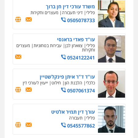
0525544654
משרד עורכי דין חן ברוך
פלילי
דיני תעבורה
מעצרים וחקירות
0505078733
שני אלגרבלי – משרד עורכי דין
פלילי
עורכי דין לענייני אסירים
תעבורה
0507120031
עו"ד פאדי בראנסי
פלילי
צווארון לבן
עבירות בטחוניות
מעצרים
וחקירות
0524122241
עו"ד רונן בנדל
משפט פלילי
פשיעה חמורה
פלילי
0524282442
עו"ד ד"ר איתן פינקלשטיין
כלכלי
הלבנת הון
חילוט
ייעוץ לעורכי דין
0507061374
מנשה, אלמוג – עורכי דין
פלילי
עבירות תנועה
צווארון לבן
תעבורה
עורכי דין לענייני אסירים
מעצרים וחקירות
0546470989
עורך דין תמיר אלטיט
פלילי
תעבורה
0545577862
ויקי שמואל – משרד עו"ד
פלילי
משפט פלילי