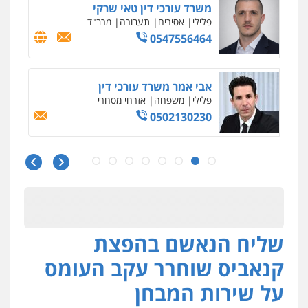
משרד עורכי דין טאי שרקי
פלילי
אסירים
תעבורה
מרב"ד
0547556464
אבי אמר משרד עורכי דין
פלילי
משפחה
אזרחי מסחרי
0502130230
חליל ביאדי – משרד עורכי דין
פלילי
דיני תעבורה
מעצרים וחקירות
פשיעה חמורה
אסירים
0509636895
שליח הנאשם בהפצת
עו"ד איהאב זבידאת
פלילי
פשיעה חמורה
ארגוני פשע
עבירות
קנאביס שוחרר עקב העומס
המתה
עבירות מין
0509930581
על שירות המבחן