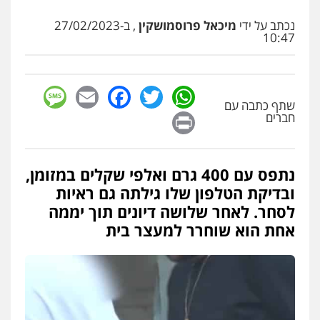
עו"ד יפעת שוורץ סיל
נכתב על ידי
מיכאל פרוסמושקין
, ב-27/02/2023
פלילי
תעבורה
10:47
0523379525
sage
Facebook
Email
WhatsApp
Twitter
עו"ד אליה חן ברק
שתף כתבה עם
פלילי
פשיעה חמורה
ליווי וייצוג בחקירות
Print
ומעצרים
אסירים
נוער
חברים
0525914163
נתפס עם 400 גרם ואלפי שקלים במזומן,
עו"ד שאדי נאטור
ובדיקת הטלפון שלו גילתה גם ראיות
פלילי
פשיעה חמורה
מעצרים וחקירות
0509230800
לסחר. לאחר שלושה דיונים תוך יממה
אחת הוא שוחרר למעצר בית
גיל דביר – משרד עורכי דין
פלילי
פשיעה כלכלית
צווארון לבן
0506217771