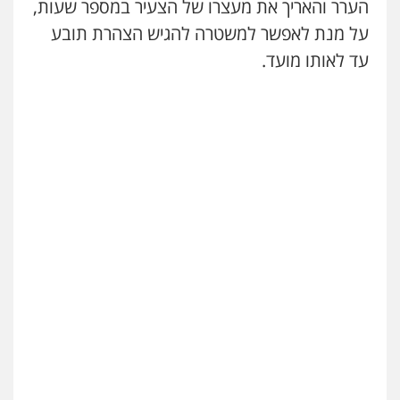
הערר והאריך את מעצרו של הצעיר במספר שעות,
על מנת לאפשר למשטרה להגיש הצהרת תובע
עו"ד אמיר נאטור
עד לאותו מועד.
פלילי
פשיעה חמורה
צווארון לבן
מעצרים
0543326767
חנא בולוס – משרד עורכי דין
פלילי
פשיעה חמורה
צווארון לבן
נזיקין
0546661544
עו"ד ראוף נג'אר
פלילי
עורכי דין לענייני אסירים
מעצרים
סמים
רכוש
0548009246
עו"ד אלון ארז
פלילי
צבאי
סמים
אלימות במשפחה
צווארון
לבן
0507368203