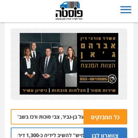
כל המבזקים
חזה לאחר ואיים על בן-גביר, צבי סוכות ורכז בשב"כ
10.08 | 13:25
צווארון לבן
 תובעת מ"חלמיש" להשיב לידיה כ-1,300 דירות שנבנו לטובת הציבור