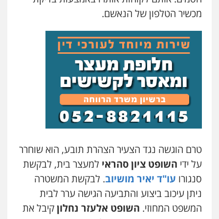
מכשיר הטלפון של הנאשם.
עו"ד אור בן שאנן
פלילי
מעצרים וחקירות
0549199449
עו"ד מוחמד רחאל
פלילי
פשיעה חמורה
צווארון לבן
צבאי
מעצרים וחקירות
0502228917
בר ציון – אוזן משרד עורכי דין
פלילי
עבירות תנועה
תעבורה
פשיעה
חמורה
טרם הוגשה נגד הצעיר הצהרת תובע, הוא שוחרר
0505258475
על ידי
השופט ציון סהראי
למעצר בית, לבקשת
סנגורו
עו"ד יאיר מושיוב
. לבקשת המשטרה
עו"ד מוחמד סביחאת
ניתן עיכוב ביצוע והתביעה הגישה ערר לבית
פלילי
תעבורה
פשיעה כלכלית
המשפט המחוזי.
השופט אלעזר נחלון
קיבל את
0525077716