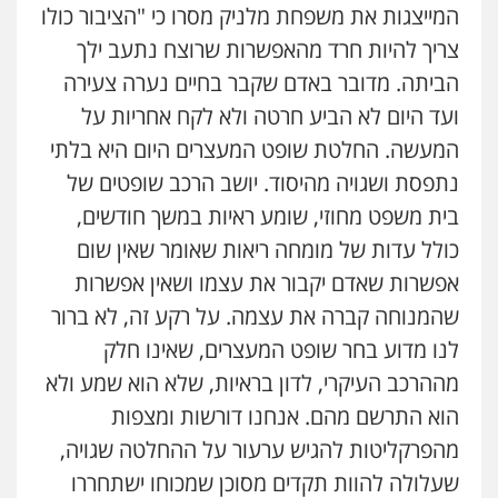
0523647066
המייצגות את משפחת מלניק מסרו כי "הציבור כולו
צריך להיות חרד מהאפשרות שרוצח נתעב ילך
ויקי שמואל – משרד עו"ד
הביתה. מדובר באדם שקבר בחיים נערה צעירה
פלילי
משפט פלילי
ועד היום לא הביע חרטה ולא לקח אחריות על
0528959600
המעשה. החלטת שופט המעצרים היום היא בלתי
נתפסת ושגויה מהיסוד. יושב הרכב שופטים של
קורל קרוז – עורך דין פלילי
בית משפט מחוזי, שומע ראיות במשך חודשים,
משפט פלילי
כולל עדות של מומחה ריאות שאומר שאין שום
0545437431
אפשרות שאדם יקבור את עצמו ושאין אפשרות
שהמנוחה קברה את עצמה. על רקע זה, לא ברור
עו"ד עלי סעדי
לנו מדוע בחר שופט המעצרים, שאינו חלק
פלילי
פשיעה חמורה
ליווי וייצוג בחקירות
ומעצרים
מההרכב העיקרי, לדון בראיות, שלא הוא שמע ולא
0508824984
הוא התרשם מהם. אנחנו דורשות ומצפות
מהפרקליטות להגיש ערעור על ההחלטה שגויה,
עו"ד תומר בנישתי
פלילי
מעצרים וחקירות
צווארון לבן
פשיעה
שעלולה להוות תקדים מסוכן שמכוחו ישתחררו
חמורה