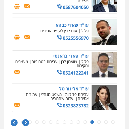
0587604050
עו"ד שאדי כבהא
פלילי
עורכי דין לענייני אסירים
0525556970
עו"ד פאדי בראנסי
פלילי
צווארון לבן
עבירות בטחוניות
מעצרים
וחקירות
0524122241
עו"ד אלינור טל
עבירות פליליות
משפט מנהלי
עתירות
אסירים
ועדות שחרורים
0523823782
איומים כתובים
ניר קידר – צלם
תושב סכנין חשוד ששלח הודעות מאיימות לעורך דין
צילום עורכי דין
שירותים מקצועיים לעורכי
מקומי
דין
עו"ד אמיר כהן
0504578527