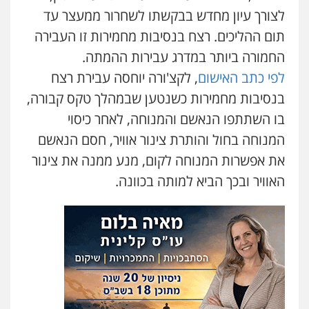
פלילי
אסירים
תעבורה
מרב"ד
לצורך עיון מחדש בבקשתו לשחרור ממעצר עד
0547556464
תום ההליכים. רצח בנסיבות מחמירות זו העבירה
החמורה ביותר במדרג עבירות ההמתה.
עו"ד אילן אלימלך
לפי כתב האישום
, לקצ'ורה יוחסה עבירת רצח
פלילי
פשיעה חמורה
תעבורה
אסירים
בנסיבות מחמירות כשנטען שבמהלך טקס קבורה,
0522992110
בו השתתפו הנאשם והמנוחה, לאחר כיסוי
המנוחה בחול והותרת צינור אוויר, חסם הנאשם
עו"ד שאדי נאטור
את אפשרות המנוחה לקום, מנע ממנה את צינור
פלילי
פשיעה חמורה
מעצרים וחקירות
האוויר ובכך הביא למותה בכוונה.
0509230800
גיל דביר – משרד עורכי דין
פלילי
פשיעה כלכלית
צווארון לבן
0506217771
סלימאן אבו שעירה – משרד עורכי דין