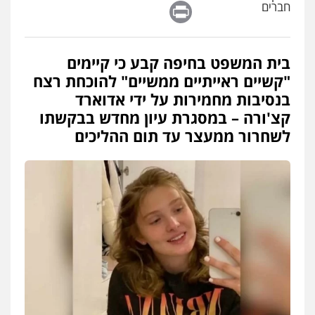
Print
חברים
0547342002
בית המשפט בחיפה קבע כי קיימים
עו"ד אלון קריטי
פלילי
כלכלי
אלימות
סמים
מעצרים
"קשיים ראייתיים ממשיים" להוכחת רצח
0525544654
בנסיבות מחמירות על ידי אדוארד
קצ'ורה – במסגרת עיון מחדש בבקשתו
לשחרור ממעצר עד תום ההליכים
עו"ד דפנה לביא
משפחה
גישור
0507206063
עו"ד זוהר ארבל
פלילי
פשיעה חמורה
מעצרים וחקירות
קטינים
0538788878
עו"ד אסף דוק
פלילי
עבירות מין
סמים והימורים
פשיעה