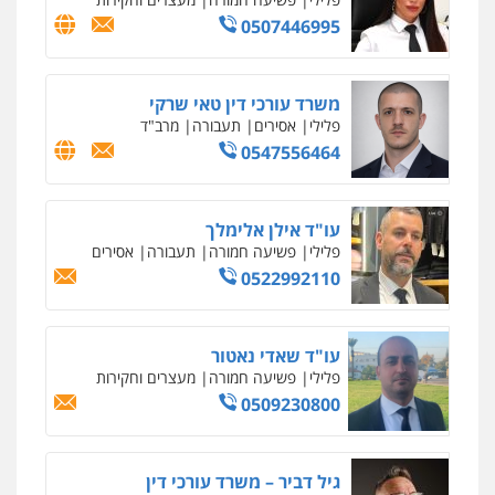
0542255161
גל דהן – משרד עורך דין פלילי
פלילי
פשיעה חמורה
סמים
מעצרים
וחקירות
0544723840
עו"ד ראוף נג'אר
פלילי
עורכי דין לענייני אסירים
מעצרים
סמים
רכוש
0548009246
דוד אפרים משרד עורכי דין
פלילי
צווארון לבן
מס הכנסה
מע"מ
0506209859
עדי כרמלי – חברת עו"ד
פלילי
כלכלי
עורכי דין לענייני אסירים