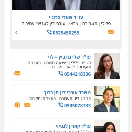
0505645022
0509100397
0545243703
עו"ד נדב גרינולד
פלילי
תעבורה
עורכי דין לענייני אסירים
צבאי
עו"ד שאדי סרוג'י
0508848606
עו"ד שאדי נאטור
פלילי
תעבורה
צבאי
עורכי דין לענייני אסירים
פלילי
פשיעה חמורה
מעצרים וחקירות
0509230800
0525450255
גיל דביר – משרד עורכי דין
פלילי
פשיעה כלכלית
צווארון לבן
0506217771
סלימאן אבו שעירה – משרד עורכי דין
פלילי
בטחוני
צבאי
נזיקין
0547780927
עו"ד אסף גונן
פלילי
פשע חמור
תעבורה
צבא
מעצרים
וחקירות