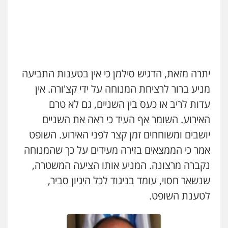
עו"ד זוהר ארבל
פלילי
פשיעה חמורה
מעצרים וחקירות
קטינים
0538788878
עו"ד אסף דוק
יתרה מזאת, הדגיש סילמן כי אין בטענות התביעה
פלילי
עבירות מין
סמים והימורים
פשיעה
חמורה
חקירות ומעצרים
צווארון לבן והונאה
מניע ברור לרציחת המנוחה על ידי קצ'ורה. אין
0526885006
עדות לריב או כעס בין השניים, גם לא טרם
האירוע. השומר אף העיד כי ראה את השניים
יושבים ומשוחחים זמן קצר לפני האירוע. השופט
אמר כי הממצאים בזירה מעידים על כך שהמנוחה
נקברה מרצונה. המניע אותו הציעה המשטרה,
שנשאר חסוי, עומד בניגוד לכל היגיון סביר,
לטענת השופט.