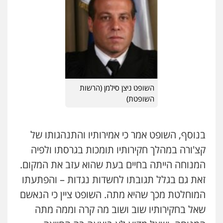
השופט ניצן סילמן (הרשות
השופטת)
בנוסף, השופט אמר כי אמירותיו והתנהגותו של
עו"ד אייל אביטל
קצ'ורה במהלך חקירותיו תומכות בגרסתו ולפיה
פלילי
פשיעה חמורה
מעצרים וחקירות
0544712201
המנוחה הייתה בחיים בעת שהוא עזב את המקום.
זאת גם בגלל תגובתו לחשדות נגדות – והפתעתו
המוחלטת מכך שהיא מתה. השופט ציין כי הנאשם
עו"ד רונן בנדל
שאל בחקירותיו שוב ושוב מה קרה וממה מתה
משפט פלילי
פשיעה חמורה
פלילי
0524282442