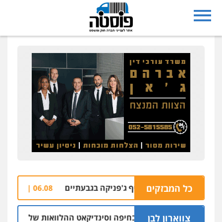
כל המבזקים
רבות בהצתת סניף ג'פניקה בגבעתיים
הבהרה: ר
06.08 | 22:58
צווארון לבן
ו"ר ש"ס לשעבר בחיפה וסינדיקאט ההלוואות של משפחת הרינג