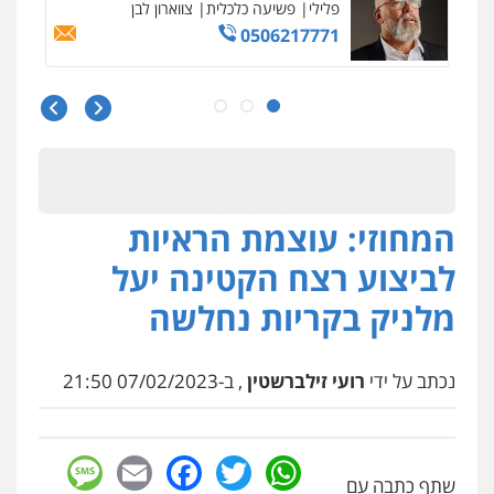
0525060666
גיא זהבי משרד עורכי דין
פלילי
משפחה
503456449
עו"ד איהאב ג'לג'ולי
המחוזי: עוצמת הראיות
פלילי
מעצרים וחקירות
עורכי דין לענייני
אסירים
לביצוע רצח הקטינה יעל
0505216700
מלניק בקריות נחלשה
אייל בן שושן, עורך דין פלילי
פלילי
מעצרים וחקירות
פשיעה חמורה
נוער
רישום פלילי
נכתב על ידי
רועי זילברשטין
, ב-07/02/2023 21:50
0522763105
sage
Facebook
Email
WhatsApp
Twitter
עו"ד שלומי שרון
שתף כתבה עם
פלילי
צבאי
מעצרים וחקירות