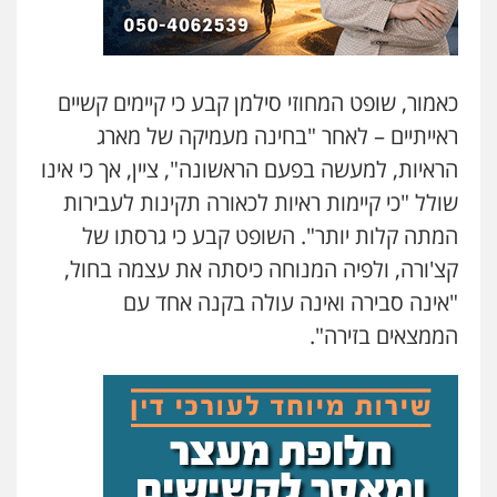
פלילי
בטחוני
צבאי
נזיקין
0547780927
כאמור, שופט המחוזי סילמן קבע כי קיימים קשיים
עו"ד אסף גונן
ראייתיים – לאחר "בחינה מעמיקה של מארג
פלילי
פשע חמור
תעבורה
צבא
מעצרים
וחקירות
הראיות, למעשה בפעם הראשונה", ציין, אך כי אינו
0542255161
שולל "כי קיימות ראיות לכאורה תקינות לעבירות
המתה קלות יותר". השופט קבע כי גרסתו של
גל דהן – משרד עורך דין פלילי
פלילי
פשיעה חמורה
סמים
מעצרים
קצ'ורה, ולפיה המנוחה כיסתה את עצמה בחול,
וחקירות
"אינה סבירה ואינה עולה בקנה אחד עם
0544723840
הממצאים בזירה".
עו"ד ראוף נג'אר
פלילי
עורכי דין לענייני אסירים
מעצרים
סמים
רכוש
0548009246