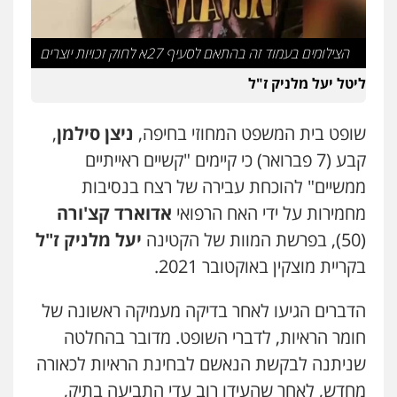
חמורה
חקירות ומעצרים
צווארון לבן והונאה
0526885006
הצילומים בעמוד זה בהתאם לסעיף 27א לחוק זכויות יוצרים
עו"ד שלי גורביץ – לוי
ליטל יעל מלניק ז"ל
משפט פלילי
פשיעה חמורה
מעצרים
וחקירות
צבאי
תעבורה
0544218336
שופט בית המשפט המחוזי בחיפה,
ניצן סילמן
,
קבע (7 פברואר) כי קיימים "קשיים ראייתיים
ממשיים" להוכחת עבירה של רצח בנסיבות
משרד עורכי דין חן ברוך
פלילי
דיני תעבורה
מעצרים וחקירות
מחמירות על ידי האח הרפואי
אדוארד קצ'ורה
0505078733
(50), בפרשת המוות של הקטינה
יעל מלניק ז"ל
בקריית מוצקין באוקטובר 2021.
עו"ד קארין לגטיוי
פלילי
פשיעה חמורה
מעצרים וחקירות
הדברים הגיעו לאחר בדיקה מעמיקה ראשונה של
0507446995
חומר הראיות, לדברי השופט. מדובר בהחלטה
שניתנה לבקשת הנאשם לבחינת הראיות לכאורה
משרד עורכי דין טאי שרקי
מחדש, לאחר שהעידו רוב עדי התביעה בתיק,