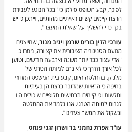
המנוחה, ושאל מדוע לא בוצעה בה החייאה.
לפיכך, קבע השופט סילמן כי "בכל הנוגע לעבירת
הרצח קיימים קשיים ראייתיים מהותיים, וייתכן כי יש
כבריאן, מזר – משרד עורכי דין
פלילי
מעצרים וחקירות
בכך כדי להשליך על שאלת המעצר".
0543986802
עורכי הדין בוריס שרמן
ו
יניב מנור
, שמייצגים
מטעם הסניגוריה הציבורית את קצ'ורה, מסרו כי
עו"ד בועז קניג
פלילי
משפחה
כלכלי
צבאי
"אדי עצור כבר יותר משנה וארבעה חודשים, וטוען
0507003001
לכל אורך הדרך כי לא גרם למותה הטרגי של
מלניק. בהחלטה היום, קבע בית המשפט המחוזי
מנשה, אלמוג – עורכי דין
בחיפה כי הראיות שמדובר ברצח הן בעיתיות
פלילי
עבירות תנועה
צווארון לבן
תעבורה
עורכי דין לענייני אסירים
מעצרים וחקירות
וחלשות וכי קיימים תרחישים חלופיים שיכולים היו
0546470989
לגרום למותה הטרגי. אנו נלמד את ההחלטה
ונשקול את המשך צעדינו".
עו"ד אבי כהן
פלילי
פשיעה חמורה
קטינים
אלימות
עו"ד אפרת נחמני בר ושרון זגגי פנחס
,
סמים
עבירות מין