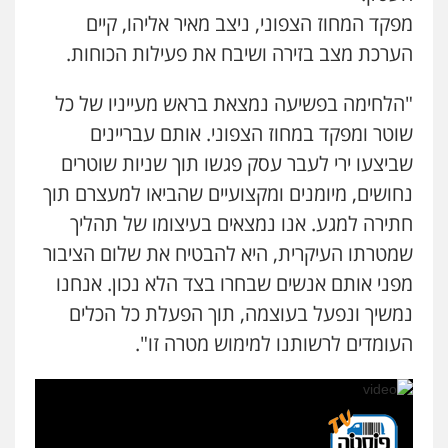
מפקד המחוז הצפוני, ניצב מאיר אליהו, קיים
עו"ד פאדי זועבי
הערכת מצב בזירה ושיבח את פעילות הכוחות.
פלילי
פשיעה חמורה
סמים
עורכי דין לענייני
אסירים
תעבורה
0506984757
"הלחימה בפשיעה נמצאת בראש מעייניו של כל
שוטר ומפקד במחוז הצפוני. אותם עבריינים
עו"ד אתנה אדרי
שביצעו ירי לעבר עסק פגשו תוך שניות שוטרים
פשיעה חמורה
כלכלי
פלילי
מעצרים
וחקירות
עורכי דין לענייני אסירים
נחושים, מיומנים ומקצועיים שהביאו למעצרם תוך
0502181995
חתירה למגע. אנו נמצאים בעיצומו של תהליך
שמטרתו העיקרית, היא להבטיח את שלום הציבור
עו"ד גיורא זילברשטיין
מפני אותם אנשים שבחרו בצד הלא נכון. אנחנו
פלילי
פשיעה חמורה
מעצרים וחקירות
נמשיך ונפעל בעוצמה, תוך הפעלת כל הכלים
0505212444
העומדים לרשותנו למימוש מטרה זו".
גיל פרידמן – משרד עו"ד
פלילי
צווארון לבן
מעצרים וחקירות
מחיקת
רישום פלילי
0503366733