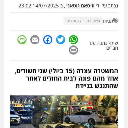
פלילי
דיני תעבורה
מעצרים וחקירות
נכתב על ידי
וויסאם גוטאני
, ב-14/07/2025 23:02
פשיעה חמורה
אסירים
0509636895
תגיות
פשע בחברה הערבית
עו"ד איהאב זבידאת
sage
Facebook
Email
WhatsApp
Twitter
פלילי
פשיעה חמורה
ארגוני פשע
עבירות
המתה
עבירות מין
שתף כתבה עם
Print
חברים
0509930581
עו"ד יפעת שוורץ סיל
המשטרה עצרה (15 ביולי) שני חשודים,
פלילי
תעבורה
אחד מהם פונה לבית החולים לאחר
0523379525
שהתנגש בניידת
עו"ד אליה חן ברק
פלילי
פשיעה חמורה
ליווי וייצוג בחקירות
ומעצרים
אסירים
נוער
0525914163