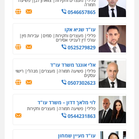
כלכלי
הלבנת הון
חילוט
ייעוץ לעורכי דין
0507061374
עו"ד קארין לגטיוי
פלילי
פשיעה חמורה
מעצרים וחקירות
0507446995
עו"ד אלינור טל
עבירות פליליות
משפט מנהלי
עתירות
אסירים
ועדות שחרורים
0523823782
עו"ד רויטל סבג שקד
פלילי
פשיעה חמורה
אמצעי לחימה
אלימות
עורכי דין לענייני אסירים
0528615306
עו"ד רועי אטיאס