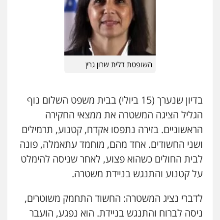
0546364651
פלילי
מעצרים וחקירות
עורכי דין לענייני
אסירים
0505216700
עו"ד עמית שלף
פלילי
פשיעה חמורה
עורכי דין לענייני
אסירים
סמים
עו"ד שלומי שרון
0542068898
השופטת דלית שרון גרין
פלילי
צבאי
מעצרים וחקירות
0547342002
אייל בן שושן, עורך דין פלילי
פלילי
מעצרים וחקירות
פשיעה חמורה
בדיון שנערך (15 ביולי) בבית משפט השלום נוף
נוער
רישום פלילי
עו"ד אלון קריטי
הגליל הציגה המשטרה את ממצאי החקירה
0522763105
פלילי
כלכלי
אלימות
סמים
מעצרים
הראשוניים. בזירה נתפסו אקדח, קטנוע, תרמילים
0525544654
רעות כהן – משרד עורכי דין
ושני החשודים. אחד מהם, מוחמד עתאמלה, פונה
פלילי
צווארון לבן
תעבורה
אסירים
מעצרים
לבית החולים כשהוא פצוע, לאחר שניסה להימלט
וחקירות
עו"ד אייל בסרגליק
0506277425
על קטנוע והתנגש בניידת משטרה.
פלילי
כלכלי
צווארון לבן
עורכי דין לענייני
אסירים
אזרחי
נדל"ן / עסקים
0528488515
לדברי נציג המשטרה: החשוד התחמק משוטרים,
עו"ד מאור שגב
פלילי
פשיעה חמורה
מעצרים וחקירות
ניסה לברוח והתנגש בניידת. הוא נפגע, הועבר