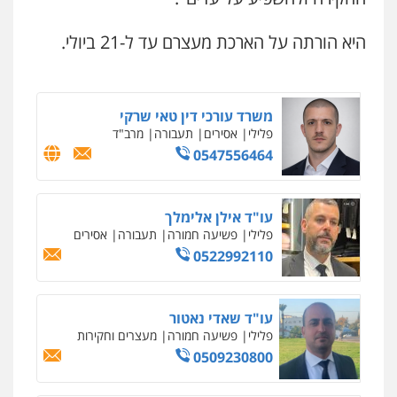
עו"ד ירון גיגי
0505417090
פלילי
צווארון לבן
מעצרים
הליכי הסגרה
היא הורתה על הארכת מעצרם עד ל-21 ביולי.
0522249087
שני אלגרבלי – משרד עורכי דין
פלילי
עורכי דין לענייני אסירים
תעבורה
0507120031
משרד עורכי דין טאי שרקי
פלילי
אסירים
תעבורה
מרב"ד
0547556464
עו"ד אייל אביטל
פלילי
פשיעה חמורה
מעצרים וחקירות
0544712201
עו"ד אילן אלימלך
פלילי
פשיעה חמורה
תעבורה
אסירים
0522992110
עו"ד רונן בנדל
משפט פלילי
פשיעה חמורה
פלילי
0524282442
עו"ד שאדי נאטור
פלילי
פשיעה חמורה
מעצרים וחקירות
0509230800
כבריאן, מזר – משרד עורכי דין
פלילי
מעצרים וחקירות