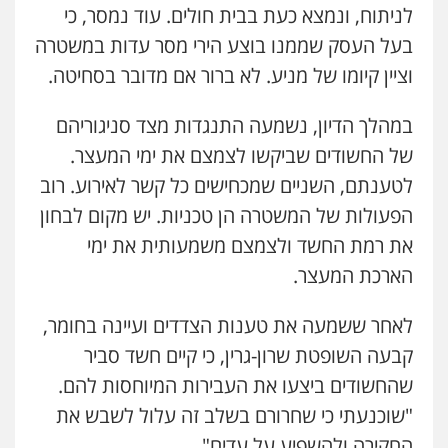
עו"ד זוהר ארבל
0546680127
לניתוח, ונמצא כעת בבית חולים. עוד נמסר, כי
פלילי
פשיעה חמורה
מעצרים וחקירות
קטינים
בעל העסק שממנו בוצע הירי מסר עדות במשטרה
0538788878
עו"ד נעם שביט
וציין קיומו של מניע. לא ברור אם מדובר בסחיטה.
פלילי
פשיעה חמורה
מיסים
הלבנת הון
פסיכיאטריה משפטית
עו"ד אסף דוק
במהלך הדיון, נשמעה התנגדות מצד סניגוריהם
0506216048
פלילי
עבירות מין
סמים והימורים
פשיעה
חמורה
חקירות ומעצרים
צווארון לבן והונאה
של החשודים שביקשו לצמצם את ימי המעצר.
0526885006
עו"ד דותן דניאלי
לטענתם, השניים שמכחישים כל קשר לאירוע. רוב
פלילי
פשיעה חמורה
צווארון לבן
פשיעה
הפעולות של המשטרה הן טכניות. יש מקום לבחון
כלכלית
עורכי דין לענייני אסירים
נוער
עו"ד שלי גורביץ – לוי
0542442982
את רמת החשד ולצמצם משמעותית את ימי
משפט פלילי
פשיעה חמורה
מעצרים
וחקירות
צבאי
תעבורה
הארכת המעצר.
0544218336
עו"ד יצחק איצקוביץ'
לאחר ששמעה את טענות הצדדים ועיינה בחומר,
פלילי
פשיעה חמורה
צווארון לבן
עו"ד עלי סעדי
0526655833
קבעה השופטת שרון-גרין, כי קיים חשד סביר
פלילי
פשיעה חמורה
ליווי וייצוג בחקירות
ומעצרים
שהחשודים ביצעו את העבירות המיוחסות להם.
0508824984
עו"ד אורנת קמרון
"שוכנעתי כי שחרורם בשלב זה עלול לשבש את
פלילי
תעבורה
עורכי דין לענייני אסירים
החקירה ולהשפיע על עדים".
משפחה
נוער