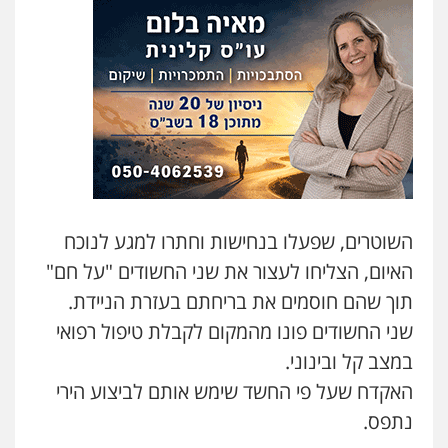
עו"ד נס בן נתן
פלילי
כלכלי
פשיעה חמורה
נוער
0505555110
אסף כרמונה – עורך דין פלילי
פלילי
פשיעה חמורה
כלכלי
מעצרים
וחקירות
0522540777
השוטרים, שפעלו בנחישות וחתרו למגע לנוכח
עו"ד דניאל דרוביצקי
פלילי
משפחה
צבאי
האיום, הצליחו לעצור את שני החשודים "על חם"
0526409925
תוך שהם חוסמים את בריחתם בעזרת הניידת.
שני החשודים פונו מהמקום לקבלת טיפול רפואי
שחר מנדלמן, שלומציון גבאי מנדלמן
במצב קל ובינוני.
– משרד עורכי דין
האקדח שעל פי החשד שימש אותם לביצוע הירי
פלילי
התמחות בייצוג בעבירות מין
0505522334
נתפס.