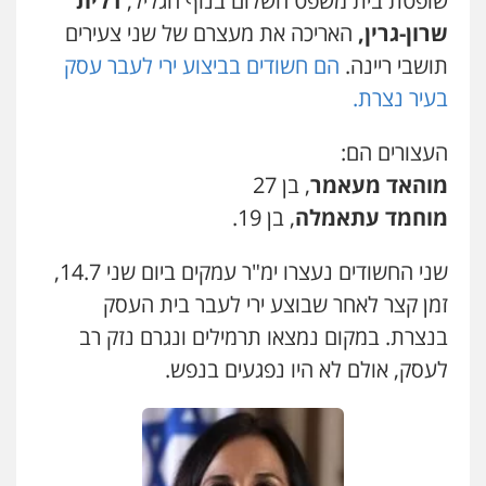
שופטת בית משפט השלום בנוף הגליל,
דלית
שרון-גרין,
האריכה את מעצרם של שני צעירים
עו"ד אייל אוחיון
תושבי ריינה.
הם חשודים בביצוע ירי לעבר עסק
פלילי
עורכי דין לענייני אסירים
מעצרים
וחקירות
בעיר נצרת.
0523602602
העצורים הם:
עו"ד אשרף שחאדה
מוהאד מעאמר
, בן 27
פלילי
פשיעה חמורה
מעצרים וחקירות
מוחמד עתאמלה
, בן 19.
תעבורה
0549535659
שני החשודים נעצרו ימ"ר עמקים ביום שני 14.7,
זמן קצר לאחר שבוצע ירי לעבר בית העסק
עו"ד זקי אלעברה
בנצרת. במקום נמצאו תרמילים ונגרם נזק רב
פלילי
פשיעה חמורה
עורכי דין לענייני אסירים
0559600005
גיא זהבי משרד עורכי דין
לעסק, אולם לא היו נפגעים בנפש.
פלילי
משפחה
503456449
עו"ד עינב יתח
פלילי
פשיעה חמורה
עורכי דין לענייני
אסירים
צבאי
עו"ד איהאב ג'לג'ולי