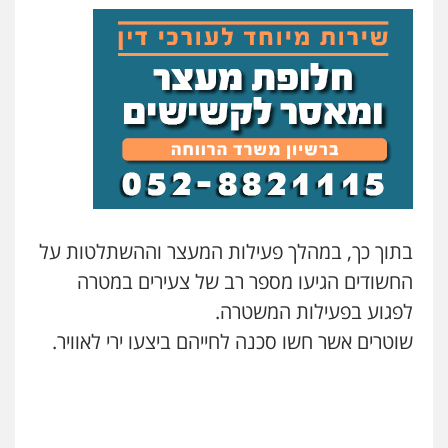
עו"ד אלינור מתיתיה
פלילי
תעבורה
צבאי
משפחה
0526577766
עו"ד עמית רוזנצויג
משפט פלילי
דיני תעבורה
0532700200
בתוך כך, במהלך פעילות המעצר וההשתלטות על
עו"ד אור בן שאנן
פלילי
מעצרים וחקירות
החשודים הגיעו מספר רב של צעירים במטרה
0549199449
לפגוע בפעילות המשטרה.
שוטרים אשר חשו סכנה לחייהם ביצעו ירי לאוויר.
עו"ד מוחמד רחאל
פלילי
פשיעה חמורה
צווארון לבן
צבאי
מעצרים וחקירות
0502228917