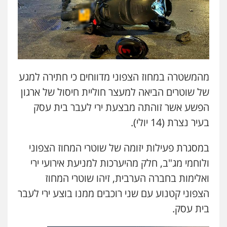
עו"ד אריה פטר
לשעבר סגן מנהל המחלקה הפלילית
בפרקליטות המדינה
0506217994
משרד עורכי דין פארס פלאח
פלילי
צבאי
צווארון לבן והונאה
ביטוח לאומי
מהמשטרה במחוז הצפוני מדווחים כי חתירה למגע
0549911449
של שוטרים הביאה למעצר חוליית חיסול של ארגון
הפשע אשר זוהתה מבצעת ירי לעבר בית עסק
עו"ד עידית שינו-אמיתי
בעיר נצרת (14 יולי).
פלילי
עורכי דין לענייני אסירים
פשיעה
חמורה
מעצרים וחקירות
במסגרת פעילות יזומה של שוטרי המחוז הצפוני
0507587013
ולוחמי מג"ב, חלק מהיערכות למניעת אירועי ירי
ואלימות בחברה הערבית, זיהו שוטרי המחוז
עו"ד אביגדור פלדמן
פלילי
אסירים
צווארון לבן
זכויות אדם
אזרחי
הצפוני קטנוע עם שני רוכבים ממנו בוצע ירי לעבר
0505345826
בית עסק.