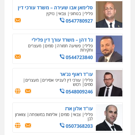
0543986802
סלימאן אבו שעירה – משרד עורכי דין
פלילי
בטחוני
צבאי
נזיקין
0547780927
עו"ד אבי כהן
פלילי
פשיעה חמורה
קטינים
אלימות
סמים
עבירות מין
גל דהן – משרד עורך דין פלילי
0523647066
פלילי
פשיעה חמורה
סמים
מעצרים
וחקירות
0544723840
ויקי שמואל – משרד עו"ד
פלילי
משפט פלילי
עו"ד ראוף נג'אר
0528959600
פלילי
עורכי דין לענייני אסירים
מעצרים
סמים
רכוש
0548009246
קורל קרוז – עורך דין פלילי
משפט פלילי
עו"ד אלון ארז
0545437431
פלילי
צבאי
סמים
אלימות במשפחה
צווארון
לבן
0507368203
איומים כתובים
עו"ד תומר בנישתי
ניר קידר – צלם
תושב סכנין חשוד ששלח הודעות מאיימות לעורך דין
פלילי
מעצרים וחקירות
צווארון לבן
פשיעה