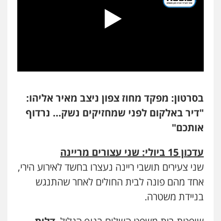
עורך דין פלילי רובי גלבוע
פלילי
פשיעה חמורה
צווארון לבן
תעבורה
0505537656
חנא בולוס – משרד עורכי דין
פלילי
פשיעה חמורה
צווארון לבן
נזיקין
בסרטון: מפקד מחוז צפון ניצב מאיר אליהו:
0546661544
"דיר באלקום לפני שמחזיקים נשק… נרדוף
אותכם"
עו"ד קובי בן שעיה
פלילי
צווארון לבן
צבאי
עדכון 15 ביולי
: שני עצורים מריינה
0524040052
שני צעירים תושבי ריינה נעצרו בחשד לאירוע הירי,
אחד מהם פונה לבית החולים לאחר שהתנגש
עו"ד אורי רינצקי
בניידת משטרה.
פלילי
כלכלי
ניהול משפטים
0506216813