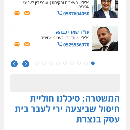
משפט פלילי
פשיעה חמורה
צווארון לבן
525043999
עו"ד אסף כהן
פלילי
פשיעה חמורה
סמים והימורים
מעצרים וחקירות
0526555488
עורך דין תמיר אלטיט
פלילי
תעבורה
0545577862
המשטרה: סיכלנו חוליית
עו"ד דרוויש נאשף
פלילי
פשיעה חמורה
זכויות אדם
חיסול שביצעה ירי לעבר בית
0527448141
עסק בנצרת
חליל ביאדי – משרד עורכי דין