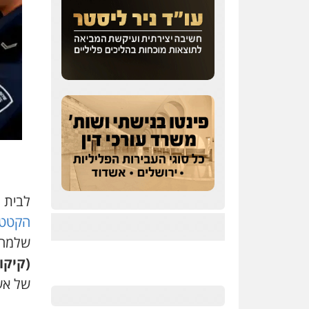
לבית המש
הקטטה
שלמה, במוצ"ש ה-4
(קיקו
של אש