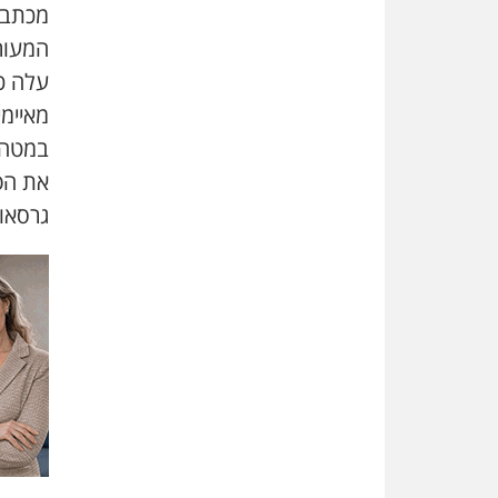
מכתב ה
המעור
עלה כי
מאיימי
במטה מ
את הפ
גרסאו