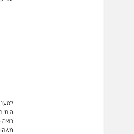
לטענת 
הימ"ר 
רוצה כ
משהו";