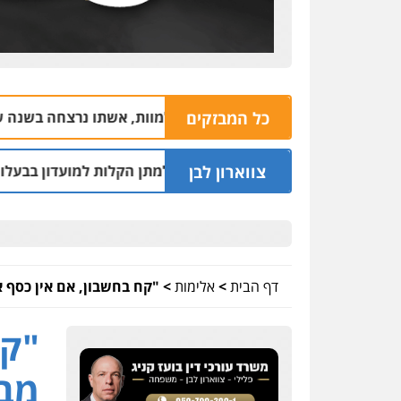
כל המבזקים
 של נאשם ברצח נורה למוות, אשתו נרצחה בשנה שעברה
05.08 | 20:53
צווארון לבן
וטרים נחקרו בחשד למתן הקלות למועדון בבעלות אחיו של "הצל
דף הבית
>
אלימות
>
"קח בחשבון, אם אין כסף א
"קח
מבח