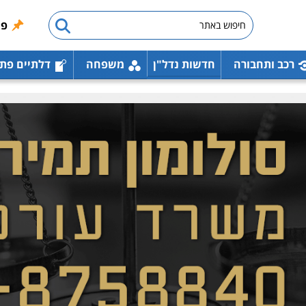
פו
רכב ותחבורה
חדשות נדל"ן
משפחה
דלתיים פת