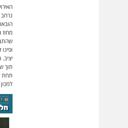
האירוע
נרחב 
הובאו
מחוז ח
שהתברר
ופינו 
יציב. 
תוך שה
תחת ש
למכון