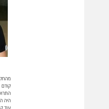
מהחקיר
קודם ל
התרועע
היה הג
עוד קו