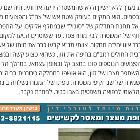
 נערך ללא רישיון וללא שהמשטרה ידעה אודותיו. היה שם ש
בסמים. הוא התקיים בעומק שטח אש של צה"ל והפצועים מ
 אל תחנת התדלוק של "סונול" שבמחלף אליקים, על התפר 
וף של המשטרה לבין מחוז צפון. עד ששוטרים הגיעו למקום
 איזו יחידה תחקור, צוותי מד"א קבעו כבר את מותו של אש
לבית החולים רמב"ם בחיפה את זזון, כשהוא פצוע קשה ובמצ
הפצועים הנוספים פונו במצב קל ובאופן עצמאי. במהלך הלי
שתפר מצבו של זזון, הוא אושפז במחלקה כירורגית בביה"ח
מירה של שני זקיפי משטרה. גופתו של המנוח נשלחה בינת
 הלאומי לרפואה משפטית באבו כביר. למחרת נקבר.