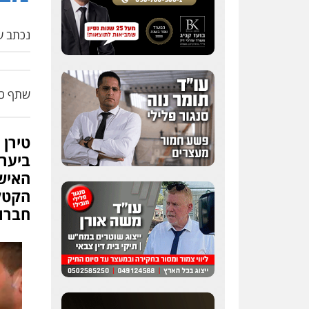
נכתב על
שתף כת
טירן 
ביער 
חברו 