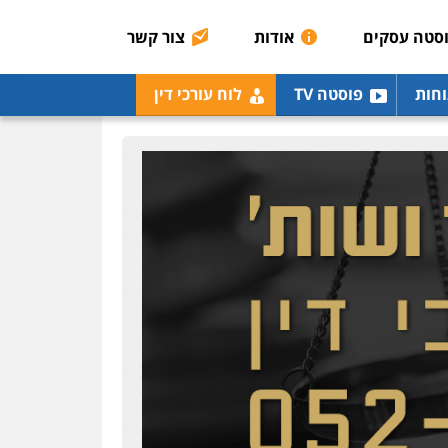
רונן הלל – מוניטין
מחיקת כתבות מגוגל
סטה עסקים
אודות
צור קשר
ודחיקת אזכורים שליליים
שירותים מקצועיים לעורכי
דין
וחות
פוסטה TV
לוח עורכי דין
0522508109
אחסון אתרים
מהירות
הגנה
גיבוי
תמיכה
שירותים מקצועיים
לעורכי דין
מרכז התחלה חדשה
אסירים
עבירות מין
שירותים מקצועיים לעורכי
דין
0544500346
מאיה בלום, עו"ס,
טיפול ושיקום
טיפול בהתמכרויות
שירותים מקצועיים לעורכי