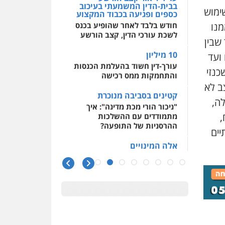
בבית-הדין המשמעתי בעיכוב
ימוש
כספים ופגיעה בכבוד המקצוע
חודש בלבד לאחר שהופיע בכנס
מנו
לשכת עורכי הדין, קצב הורשע
שבין
10 מיליון
 ועד
עורך-דין חשוד בהעלמת הכנסות
כנזי
והתחמקות ממס רכישה
ב לא
קטינים בסביבה מנוכרת
לה,
"ניכור הורי מכת מדינה": איך
מתמודדים עם ההשלכות
,
ההרסניות של התופעה?
יים
אלה המינויים
הוועדה לבחירת שופטים בחרה
26 שופטים ורשמים נוספים
ראו הוזהרתם
הפרקליטות מקדמת הפללת
עורכי דין "קונסילייריז" בחוק
המאבק בארגוני פשיעה