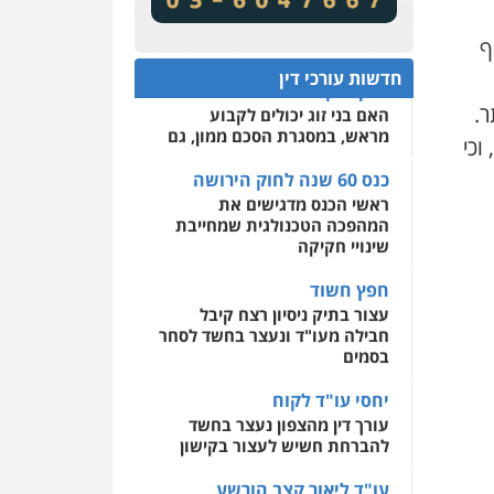
מע"מ ומוסדות ללא כוונת רווח
שירותים מקצועיים לעורכי
דין
ף
כנס 60 שנה לחוק הירושה:
המתח שבין חוק יחסי ממון
0522508109
חדשות עורכי דין
לבין חוק הירושה
האם בני זוג יכולים לקבוע
ר.
אחסון אתרים
מראש, במסגרת הסכם ממון, גם
מהירות
הגנה
גיבוי
וכי
תמיכה
שירותים מקצועיים
לעורכי דין
כנס 60 שנה לחוק הירושה
ראשי הכנס מדגישים את
המהפכה הטכנולגית שמחייבת
מרכז התחלה חדשה
שינויי חקיקה
אסירים
עבירות מין
שירותים מקצועיים לעורכי
חפץ חשוד
דין
עצור בתיק ניסיון רצח קיבל
חבילה מעו"ד ונעצר בחשד לסחר
0544500346
בסמים
יחסי עו"ד לקוח
עורך דין מהצפון נעצר בחשד
להברחת חשיש לעצור בקישון
עו"ד ליאור קצב הורשע