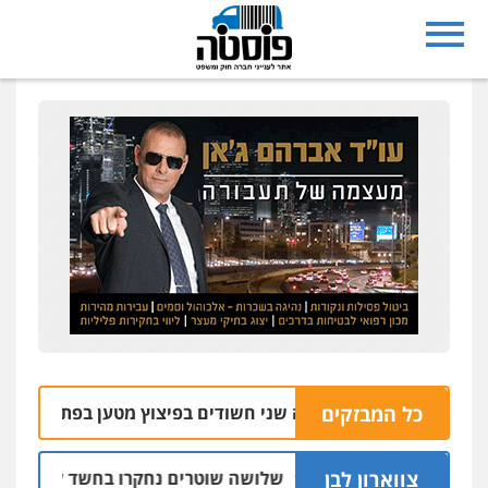
כל המבזקים
פה במשטרה ושחררה שני חשודים בפיצוץ מטען בפתח תקווה
6
רינג
צווארון לבן
שלושה שוטרים נחקרו בחשד למתן הקלות ל
05.08 | 16:14