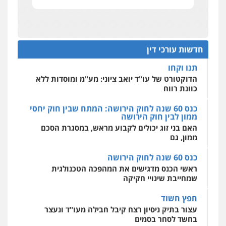
רונן הלל – מוניטין
תביעות הגנת הפרטיות"
מחיקת כתבות מגוגל ודחיקת אזכורים
שליליים
שירותים מקצועיים לעורכי דין
מחוז מרכז לפני הכנסת
0522508109
כנס תביעות ייצוגיות: הדילמה בין זכויות צרכנים
להגנה על עסקים קטנים
חדשות עורכי דין
אחסון אתרים
תנו וקחו
מהירות
הגנה
גיבוי
תמיכה
שירותים
מקצועיים לעורכי דין
הדוקטורט של עו"ד יואב ציוני: מע"מ ומוסדות ללא
כוונת רווח
כנס 60 שנה לחוק הירושה: המתח שבין חוק יחסי
ממון לבין חוק הירושה
מרכז התחלה חדשה
האם בני זוג יכולים לקבוע מראש, במסגרת הסכם
אסירים
עבירות מין
שירותים מקצועיים
לעורכי דין
ממון, גם
0544500346
כנס 60 שנה לחוק הירושה
ראשי הכנס מדגישים את המהפכה הטכנולגית
שמחייבת שינויי חקיקה
חפץ חשוד
עצור בתיק ניסיון רצח קיבל חבילה מעו"ד ונעצר
בחשד לסחר בסמים