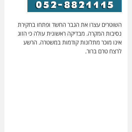
השוטרים עצרו את הגבר החשד ופתחו בחקירת
ניר קידר – צלם
צילום עורכי דין
שירותים מקצועיים לעורכי
נסיבות המקרה. מבדיקה ראשונית עולה כי הזוג
דין
אינו מוכר מתלונות קודמות במשטרה. הרשע
0504578527
לרצח טרם ברור.
רונן הלל – מוניטין
מחיקת כתבות מגוגל ודחיקת אזכורים
שליליים
שירותים מקצועיים לעורכי דין
0522508109
אחסון אתרים
מהירות
הגנה
גיבוי
תמיכה
שירותים
מקצועיים לעורכי דין
מרכז התחלה חדשה