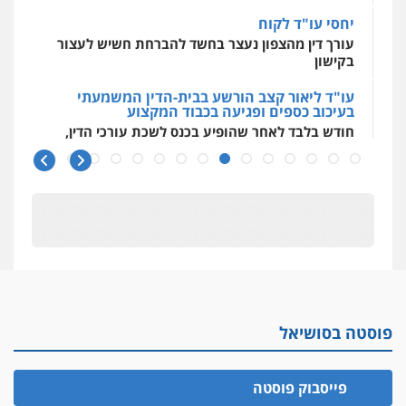
יחסי עו"ד לקוח
עורך דין מהצפון נעצר בחשד להברחת חשיש לעצור
בקישון
עו"ד ליאור קצב הורשע בבית-הדין המשמעתי
בעיכוב כספים ופגיעה בכבוד המקצוע
חודש בלבד לאחר שהופיע בכנס לשכת עורכי הדין,
קצב הורשע
10 מיליון
עורך-דין חשוד בהעלמת הכנסות והתחמקות ממס
רכישה
קטינים בסביבה מנוכרת
"ניכור הורי מכת מדינה": איך מתמודדים עם
ההשלכות ההרסניות של התופעה?
פוסטה בסושיאל
אלה המינויים
הוועדה לבחירת שופטים בחרה 26 שופטים ורשמים
נוספים
פייסבוק פוסטה
ראו הוזהרתם