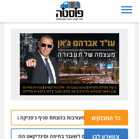
כל המבזקים
רחובות נעצרו בחשד למעורבות בהצתת סניף ג'פניקה בגבעתיים
צווארון לבן
כתב אישום: יו"ר ש"ס לשעבר בחיפה וסינדיקאט ההלוואות של מ