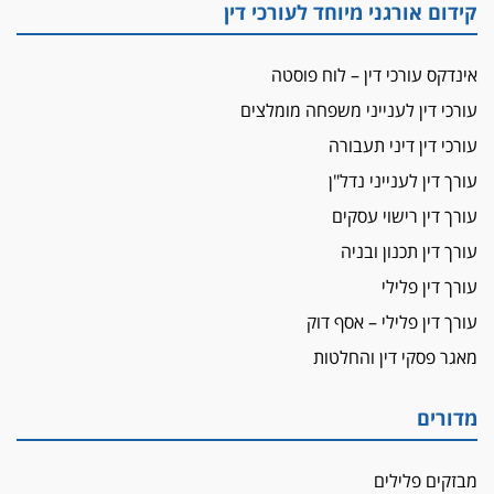
קידום אורגני מיוחד לעורכי דין
מאסר לעורך הדין
מאסר בפועל לעו"ד מהצפון שהגיש תביעות
אינדקס עורכי דין – לוח פוסטה
פיקטיביות בשם פלסטינים
עורכי דין לענייני משפחה מומלצים
על המידתיות
ביה"ד המשמעתי ביטל השעיה לצמיתות של
עורכי דין דיני תעבורה
עורכת-דין שהביעה שמחה ב-7 באוקטובר
עורך דין לענייני נדל"ן
אשם
עורך דין רישוי עסקים
עו"ד הלל בבייב הורשע בהונאת עשרות לקוחות,
עורך דין תכנון ובניה
ההסדר: 7-9 שנות מאסר
עורך דין פלילי
דין ומקרקעין
עורך דין פלילי – אסף דוק
עורך דין ברמת השרון נחקר בחשד למרמה בעסקת
נדל"ן
מאגר פסקי דין והחלטות
"אני מכינה 5-6 ג'וינטים ביום"
תובעת משטרתית פוטרה בחשד לעישון סמים
מדורים
שנחשף בפעילות בלשים בטלגרם
לא בכל יום
מבזקים פלילים