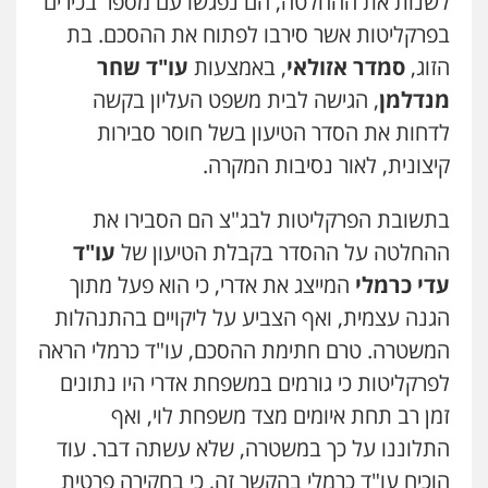
לשנות את ההחלטה, הם נפגשו עם מספר בכירים
בפרקליטות אשר סירבו לפתוח את ההסכם. בת
הזוג,
סמדר אזולאי
, באמצעות
עו"ד שחר
מנדלמן
, הגישה לבית משפט העליון בקשה
לדחות את הסדר הטיעון בשל חוסר סבירות
קיצונית, לאור נסיבות המקרה.
בתשובת הפרקליטות לבג"צ הם הסבירו את
ההחלטה על ההסדר בקבלת הטיעון של
עו"ד
עדי כרמלי
המייצג את אדרי, כי הוא פעל מתוך
ניר קידר – צלם
צילום עורכי דין
שירותים מקצועיים לעורכי
הגנה עצמית, ואף הצביע על ליקויים בהתנהלות
דין
0504578527
המשטרה. טרם חתימת ההסכם, עו"ד כרמלי הראה
לפרקליטות כי גורמים במשפחת אדרי היו נתונים
רונן הלל – מוניטין
זמן רב תחת איומים מצד משפחת לוי, ואף
מחיקת כתבות מגוגל ודחיקת אזכורים
שליליים
שירותים מקצועיים לעורכי דין
התלוננו על כך במשטרה, שלא עשתה דבר. עוד
0522508109
הוכיח עו"ד כרמלי בהקשר זה, כי בחקירה פרטית