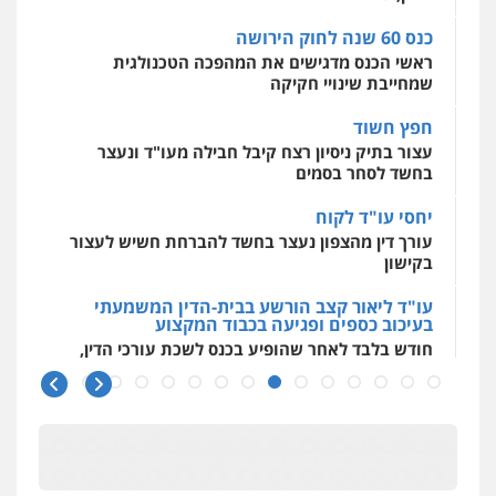
0544500346
כנס 60 שנה לחוק הירושה
ראשי הכנס מדגישים את המהפכה הטכנולגית
שמחייבת שינויי חקיקה
חפץ חשוד
עצור בתיק ניסיון רצח קיבל חבילה מעו"ד ונעצר
בחשד לסחר בסמים
יחסי עו"ד לקוח
עורך דין מהצפון נעצר בחשד להברחת חשיש לעצור
בקישון
עו"ד ליאור קצב הורשע בבית-הדין המשמעתי
בעיכוב כספים ופגיעה בכבוד המקצוע
חודש בלבד לאחר שהופיע בכנס לשכת עורכי הדין,
קצב הורשע
10 מיליון
עורך-דין חשוד בהעלמת הכנסות והתחמקות ממס
רכישה