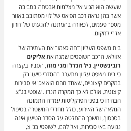
שעשה הוא הגיע אל מצלמות אבטחה בסביבה
אחסון אתרים
אשר בהן נראה רכב הפיאט של לוי מסתובב באזור
מהירות
הגנה
גיבוי
תמיכה
שירותים
מקצועיים לעורכי דין
מספר פעמים, לכאורה בהמתנה להגעתו של דורון
אדרי למקום.
מרכז התחלה חדשה
בית משפט העליון דחה כאמור את העתירה של
אסירים
עבירות מין
שירותים מקצועיים
לעורכי דין
אזולאי. הרכב השופטים שמנה את
אליקים
0544500346
רובינשטיין
,
ניל הנדל
ו
מני מזוז
, הסביר בקצרה
כי בית משפט עליון מתערב בהסדרי טיעון רק
מאיה בלום, עו"ס, טיפול ושיקום
במקרים קיצוניים, שאחד מהם הוא אכן אי סבירות
טיפול בהתמכרויות
שירותים מקצועיים
לעורכי דין
קיצונית, אולם לא כך המקרה הנדון. שופטי בג"צ
0504062539
הבהירו כי בפני הפרקליטות עמדה התמונה
המלאה של האירוע, כולל מחדלי המשטרה בטיפול
עו"ד ד"ר אבי שקד
בסכסוך, ומשכך ההחלטה על הסדר הטיעון אינה
עבירות כלכליות
הלבנת הון
חילוטים
עבירות פליליות
נגועה באי סבירות, ואל להם, לשופטי בג"צ,
0544385337