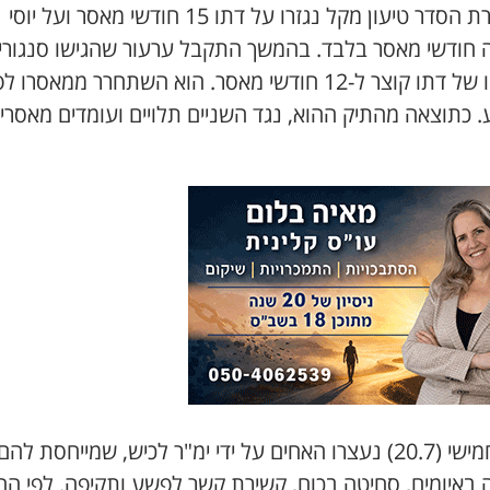
במסגרת הסדר טיעון מקל נגזרו על דתו 15 חודשי מאסר ועל יוסי
 חודשי מאסר בלבד. בהמשך התקבל ערעור שהגישו סנגורי
ועונשו של דתו קוצר ל-12 חודשי מאסר. הוא השתחרר ממאסרו ל
. כתוצאה מהתיק ההוא, נגד השניים תלויים ועומדים מאסרי
ביום חמישי (20.7) נעצרו האחים על ידי ימ"ר לכיש, שמייחסת להם
 באיומים, סחיטה בכוח, קשירת קשר לפשע ותקיפה. לפי הח