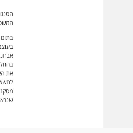
הסנגו
המשטר
בתום ה
בעוצמ
בהחלט
את הא
לחשש 
מסקנת
שנראה 