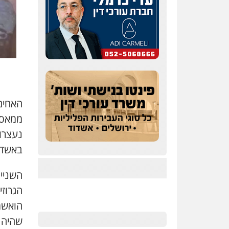
האחי
ממאסר
נעצרו
באשדו
השניים
הגרוזי
הואשמ
שהיה 