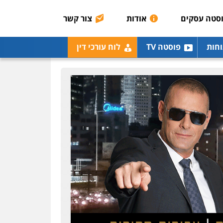
רונן הלל – מוניטין
מחיקת כתבות מגוגל
סטה עסקים
אודות
צור קשר
ודחיקת אזכורים שליליים
שירותים מקצועיים לעורכי
דין
וחות
פוסטה TV
לוח עורכי דין
0522508109
אחסון אתרים
מהירות
הגנה
גיבוי
תמיכה
שירותים מקצועיים
לעורכי דין
מרכז התחלה חדשה
אסירים
עבירות מין
שירותים מקצועיים לעורכי
דין
0544500346
מאיה בלום, עו"ס,
טיפול ושיקום
טיפול בהתמכרויות
שירותים מקצועיים לעורכי