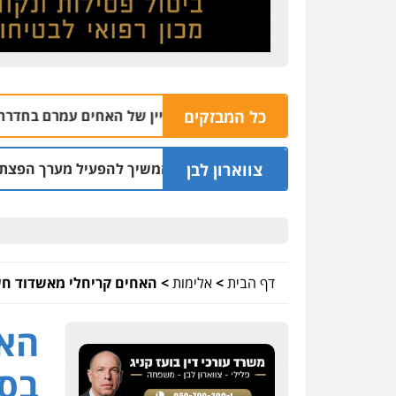
כל המבזקים
ח בית עסק לחומרי בניין של האחים עמרם בחדרה
09.08 | 12:39
צווארון לבן
: שכר סוויטה במלון והמשיך להפעיל מערך הפצת וקיזוז חשבוניות
דף הבית
>
אלימות
>
האחים קריחלי מאשדוד חש
האח
בסח