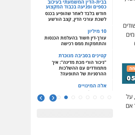
בבית-הדין המשמעתי בעיכוב
כספים ופגיעה בכבוד המקצוע
חודש בלבד לאחר שהופיע בכנס
לשכת עורכי הדין, קצב הורשע
ודים
10 מיליון
מים
עורך-דין חשוד בהעלמת הכנסות
והתחמקות ממס רכישה
קטינים בסביבה מנוכרת
"ניכור הורי מכת מדינה": איך
מתמודדים עם ההשלכות
ההרסניות של התופעה?
אלה המינויים
הוועדה לבחירת שופטים בחרה
 על
26 שופטים ורשמים נוספים
 אם
ראו הוזהרתם
הפרקליטות מקדמת הפללת
עורכי דין "קונסילייריז" בחוק
המאבק בארגוני פשיעה