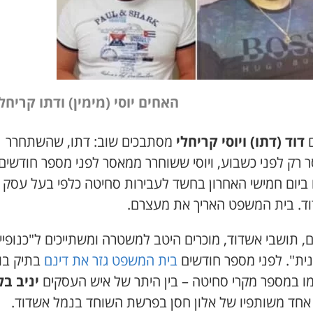
האחים יוסי (מימין) ודתו קריחל
ם
דוד (דתו) ויוסי קריחלי
מסתבכים שוב: דתו, שהשתחרר
 רק לפני כשבוע, ויוסי ששוחרר ממאסר לפני מספר חודשים,
 ביום חמישי האחרון בחשד לעבירות סחיטה כלפי בעל עסק
ד. בית המשפט האריך את מעצרם.
, תושבי אשדוד, מוכרים היטב למשטרה ומשתייכים ל"כנופיי
נית". לפני מספר חודשים
בית המשפט גזר את דינם
בתיק בו
ו במספר מקרי סחיטה – בין היתר של איש העסקים
יניב ב
אחד משותפיו של אלון חסן בפרשת השוחד בנמל אשדוד.