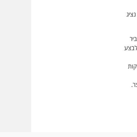
שמחה ב-7 באוקטובר
נציג
אשם
עו"ד הלל בבייב הורשע בהונאת
עשרות לקוחות, ההסדר: 7-9
שנות מאסר
יר
דין ומקרקעין
לבצע
עורך דין ברמת השרון נחקר
בחשד למרמה בעסקת נדל"ן
קות
"אני מכינה 5-6 ג'וינטים ביום"
תובעת משטרתית פוטרה בחשד
לעישון סמים שנחשף בפעילות
ר.
בלשים בטלגרם
לא בכל יום
עו"ד שרון נהרי חיתן את בנו
הבכור דניאל
הכנסת אישרה
הגבלת שכר טרחה בייצוג נכי