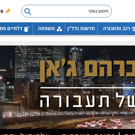
פו
רכב ותחבורה
חדשות נדל"ן
משפחה
דלתיים פת