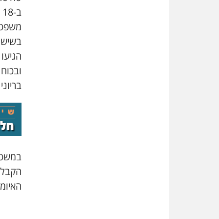
ב
משפט 
בשישה
הגיעו 
ובכוח
בריוני
במשטרה
הקבלן
האיומ