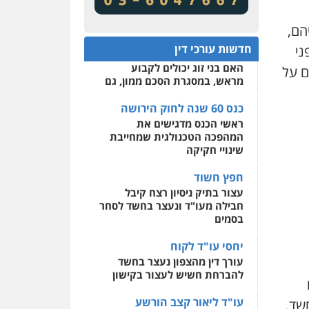
מע"מ ומוסדות ללא כוונת רווח
שירותים מקצועיים לעורכי
דין
הם,
כנס 60 שנה לחוק הירושה:
המתח שבין חוק יחסי ממון
0522508109
חדשות עורכי דין
פני
לבין חוק הירושה
האם בני זוג יכולים לקבוע
ם על
אחסון אתרים
מראש, במסגרת הסכם ממון, גם
מהירות
הגנה
גיבוי
תמיכה
שירותים מקצועיים
לעורכי דין
כנס 60 שנה לחוק הירושה
ראשי הכנס מדגישים את
המהפכה הטכנולגית שמחייבת
מרכז התחלה חדשה
שינויי חקיקה
אסירים
עבירות מין
שירותים מקצועיים לעורכי
חפץ חשוד
דין
עצור בתיק ניסיון רצח קיבל
חבילה מעו"ד ונעצר בחשד לסחר
0544500346
בסמים
יחסי עו"ד לקוח
עורך דין מהצפון נעצר בחשד
להברחת חשיש לעצור בקישון
עו"ד ליאור קצב הורשע
שד,