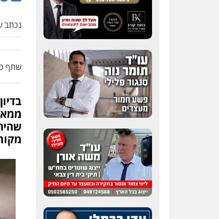
נכתב על
שתף כת
בדיו
ממאסר
שהיה
מקור