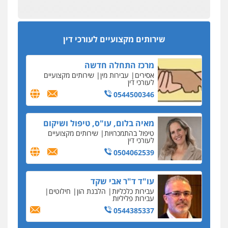
מפקח במס הכנסה ועורך-דין חשודים בהצהרה כוזבת
אחסון אתרים
על עסקת נדל"ן בצפון
מהירות
הגנה
גיבוי
תמיכה
שירותים
מקצועיים לעורכי דין
סקס בכל מחיר
שירותים מקצועיים לעורכי דין
כתב האישום נגד עו"ד עידן דביר: האונס והמחירון
לאקטים מיניים
מרכז התחלה חדשה
כתב אישום: יו"ר ש"ס לשעבר בחיפה וסינדיקאט
אסירים
עבירות מין
שירותים מקצועיים
ההלוואות של משפחת הרינג
לעורכי דין
הפרקליטות: הרב נתנאל חייק ואביו הרב אריה חייק
0544500346
שמשו אנשי
החשוד ברצח עו"ד ארבל פלדמן טען לרקע נפשי
מאיה בלום, עו"ס, טיפול ושיקום
ושתק בחקירתו
טיפול בהתמכרויות
שירותים מקצועיים
לעורכי דין
בבית המשפט התברר כי לחשוד, אחמד אלרג'וב
מרמלה, לא נערכה
0504062539
יחסי עו"ד לקוח
עו"ד ד"ר אבי שקד
עורכת דין נעצרה בחשד להעברת סם לנאשם בכלא
עבירות כלכליות
הלבנת הון
חילוטים
השרון
עבירות פליליות
0544385337
דבר למיקרופון
נציב תלונות הציבור על השופטים: עדיף למעט