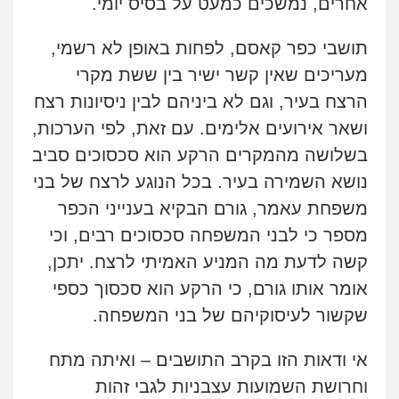
אחרים, נמשכים כמעט על בסיס יומי.
תושבי כפר קאסם, לפחות באופן לא רשמי,
מעריכים שאין קשר ישיר בין ששת מקרי
הרצח בעיר, וגם לא ביניהם לבין ניסיונות רצח
ושאר אירועים אלימים. עם זאת, לפי הערכות,
בשלושה מהמקרים הרקע הוא סכסוכים סביב
נושא השמירה בעיר. בכל הנוגע לרצח של בני
משפחת עאמר, גורם הבקיא בענייני הכפר
מספר כי לבני המשפחה סכסוכים רבים, וכי
קשה לדעת מה המניע האמיתי לרצח. יתכן,
אומר אותו גורם, כי הרקע הוא סכסוך כספי
ניר קידר – צלם
צילום עורכי דין
שירותים מקצועיים לעורכי
שקשור לעיסוקיהם של בני המשפחה.
דין
0504578527
אי ודאות הזו בקרב התושבים – ואיתה מתח
וחרושת השמועות עצבניות לגבי זהות
רונן הלל – מוניטין