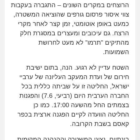
הרוצחים במקרים השונים – התגברה בעקבות
מחיקת כתבות מגוגל ודחיקת אזכורים
שליליים
שירותים מקצועיים לעורכי דין
צווי איסור פרסום גורפים שהוציאה המשטרה,
0522508109
כמעט באופן אוטומטי, זמן קצר לאחר מקרי
הרצח. גם עיכובים ומעצרים במסגרת חלק
אחסון אתרים
מהירות
הגנה
גיבוי
תמיכה
שירותים
מהתיקים "תרמו" לא מעט לחרושת
מקצועיים לעורכי דין
השמועות.
השטח עדיין לא רגוע. הנה, בתום ישיבת
מרכז התחלה חדשה
חירום של ועדת המעקב העליונה של ערביי
אסירים
עבירות מין
שירותים מקצועיים
לעורכי דין
ישראל, החליטה זו על שביתה כללית בכל
0544500346
החברה הערבית היום (רביעי, 7.6) והפגנות
בצמתים החל מהשעה 17:00. כמו כן
מאיה בלום, עו"ס, טיפול ושיקום
טיפול בהתמכרויות
שירותים מקצועיים
החליטה הוועדה לקיים הפגנה ארצית בכפר
לעורכי דין
קאסם בשבת הקרובה.
0504062539
בינתיים, נציגי המשטרה וההנהגה המקומית