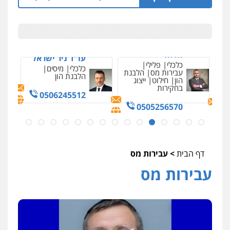
עו"ד ג'וליאן
חדאד
עו"ד ניר ישראל
כלכלי
פלילי
כלכלי
מיסים
עבירות מס
הלבנת
הלבנת הון
הון
חילוט
ייצוג
בחקירות
0506245512
0505256570
דף הבית
>
עבירות מס
עבירות מס