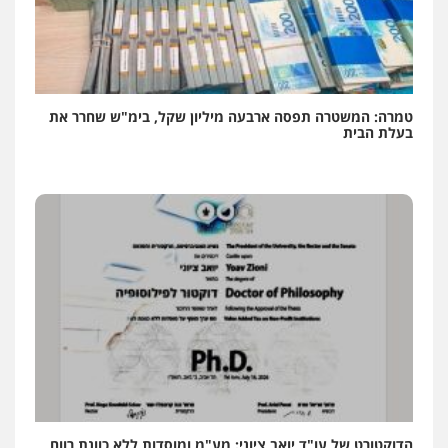
טמרה: המשטרה תפסה ארבעה מיליון שקל, בימ"ש שחרר את
בעלת הבית
הדוקטורט של עו"ד יואב ציוני: מע"מ ומוסדות ללא כוונת רווח