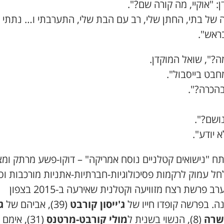
: "אוקיי, מה קורה שם?".
 של בתי, החתן שלי, רב עם הבת שלי, התערבתי ו… נתתי ל
ראש".
ה?", שואל המוקדן.
חבט בייסבול".
בהכרה?".
ושם?".
א יודע".
תח "נישואים קטלניים נוסח אמריקה" – דוקו-פשע מרתק ומצ
ל עמוק לרקמות פסיכולוגיות-חברתיות-אתניות מורכבות וס
שתי וערב פרשת רצח מזוויעה וקטלנית שאירעה ב-2015 בצפון
נה. בפרשה קופדו חייו של
ג'ייסון קורבט
(39), אביהם של
ג
שרה
(8), הנשוי בשנית ל
מולי קורבט-מרטנס
(31), אימם