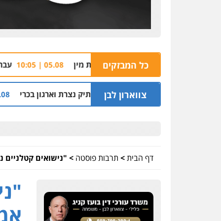
בחשד לביצוע עבירות מין
כל המבזקים
עבריין מוכר וחשוד נוסף
05.08 | 10:05
צווארון לבן
ניצב מני בנימין בתיק נצרת וארגון בכרי
החשודים
05.08 | 08:53
דף הבית
>
תרבות פוסטה
>
"נישואים קטלניים נ
"ני
אמר