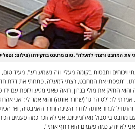
 את המחבט ורצתי למעלה". טום מרטנס בחקירתו (צילום: נטפליק
 ויכוחים וחבטות בקומה מעליי וזה נשמע רע", מעיד טום, 
תו. "תפסתי את המחבט, רצתי למעלה, פתחתי את דלת חד
והוא החזיק את מולי בגרון, רואה שאני מגיע ולופת עם ידו ס
 אמרתי לו: 'לט הר גו' (שחרר אותה) והוא אמר לי: 'אני אהרוג
והתחיל לגרור אותה לחדר השינה וחדר האמבטיה, ואז הכיתי
ם מחבט בייסבול מאלומיניום. אני לא זוכר כמה פעמים הכית
אני לא יודע כמה פעמים הוא דחף אותי".