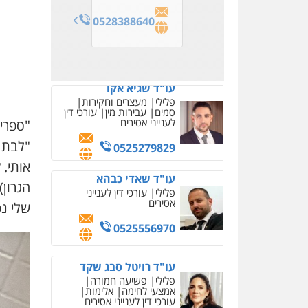
עו"ד דרוויש נאשף
0528388640
0549722872
פלילי
פשיעה חמורה
זכויות
אדם
0527448141
עו"ד יפעת שוורץ סיל
פלילי
תעבורה
"ספרי
0523379525
"לבת ש
אותי. 
הגרון
עו"ד שילה ענבר
פלילי
כלכלי
מיסים
הלבנת
שלי נכ
הון
ייעוץ לעורכי דין
0506216097
עו"ד אביגדור פלדמן
פלילי
אסירים
צווארון לבן
זכויות אדם
אזרחי