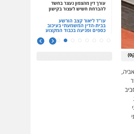
עורך דין מהצפון נעצר בחשד
להברחת חשיש לעצור בקישון
עו"ד ליאור קצב הורשע
בבית-הדין המשמעתי בעיכוב
כספים ופגיעה בכבוד המקצוע
חודש בלבד לאחר שהופיע בכנס
לשכת עורכי הדין, קצב הורשע
10 מיליון
ס)
עורך-דין חשוד בהעלמת הכנסות
והתחמקות ממס רכישה
אביה,
קטינים בסביבה מנוכרת
ר
"ניכור הורי מכת מדינה": איך
ביב
מתמודדים עם ההשלכות
ההרסניות של התופעה?
אלה המינויים
הוועדה לבחירת שופטים בחרה
י
26 שופטים ורשמים נוספים
ראו הוזהרתם