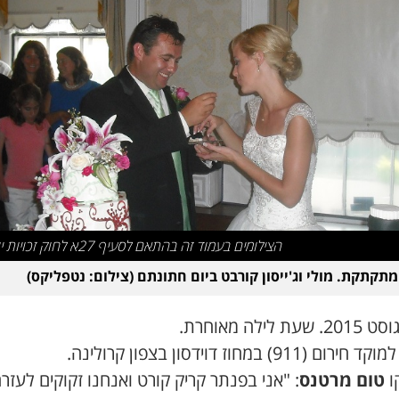
הצילומים בעמוד זה בהתאם לסעיף 27א לחוק זכויות יוצרים
תקתקת. מולי וג'ייסון קורבט ביום חתונתם (צילום: נטפליקס)
ם (911) במחוז דוידסון בצפון קרולינה.
ו
טום מרטנס
: "אני בפנתר קריק קורט ואנחנו זקוקים לעזרה