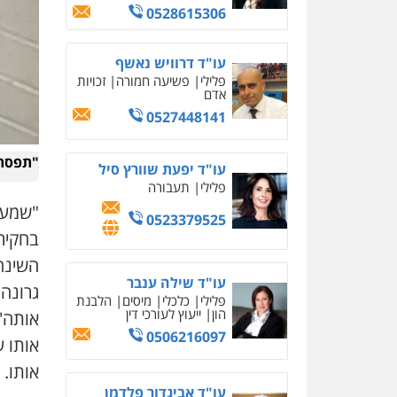
0505345826
עו"ד אתנה אדרי
פשיעה חמורה
כלכלי
פלילי
מעצרים וחקירות
עורכי דין לענייני אסירים
0502181995
"תפסתי
עו"ד אייל אוחיון
פלילי
עורכי דין לענייני
אסירים
מעצרים וחקירות
"שמעתי
0523602602
בחקיר
השינה 
עו"ד עינב יתח
גרונה.
פלילי
פשיעה חמורה
עורכי
דין לענייני אסירים
צבאי
אותה' 
0546364651
אותו ע
אותו. 
עו"ד עמית שלף