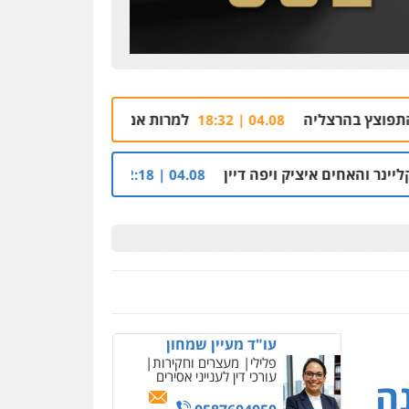
למרות אמצעים מתקדמים והאזנות: שוחרר עצור ב
04.08 | 18:32
יפה דיין
טכנאי המזגנים אישר שקיימו יחסים,
04.08 | 22:18
ניר קידר – צלם
צילום עורכי דין
שירותים
מקצועיים לעורכי דין
עו"ד מעיין שמחון
פלילי
מעצרים וחקירות
0504578527
עורכי דין לענייני אסירים
ה
רונן הלל – מוניטין