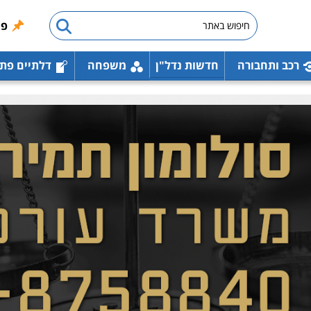
פו
רכב ותחבורה
חדשות נדל"ן
משפחה
דלתיים פת