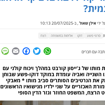
מית?
 ידי
אילן שאול
, ב-20/07/2025 10:13
ת
סרטי פשע
דוקו
אלימות במשפחה
רצח
e
cebook
mail
WhatsApp
Twitter
בה עם חברים
מותו של ג'ייסון קורבט במהלך ויכוח קולני עם
 השנייה ואביה עומדת במוקד דוקו-פשע שבוחן
 את הנרטיבים הסותרים סביב מותו * מאבקי
רת האכזריים על שני ילדיו מנישואיו הראשונים,
 הרצח, המשפט החוזר וגזר הדין הסופי