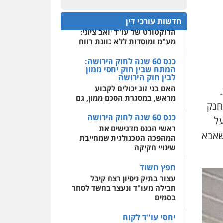
קטנים
0522508109
תנו וקחו
חדשות עורכי דין
הדוקטורט של עו"ד יואב ציוני:
אחסון אתרים
מע"מ ומוסדות ללא כוונת רווח
מהירות
הגנה
גיבוי
תמיכה
שירותים מקצועיים
כנס 60 שנה לחוק הירושה:
לעורכי דין
המתח שבין חוק יחסי ממון
לבין חוק הירושה
האם בני זוג יכולים לקבוע
מרכז התחלה חדשה
מראש, במסגרת הסכם ממון, גם
אסירים
עבירות מין
וחנק
שירותים מקצועיים לעורכי
כנס 60 שנה לחוק הירושה
דין
על
ראשי הכנס מדגישים את
שאבא
0544500346
המהפכה הטכנולגית שמחייבת
שינויי חקיקה
חפץ חשוד
עצור בתיק ניסיון רצח קיבל
חבילה מעו"ד ונעצר בחשד לסחר
בסמים
יחסי עו"ד לקוח