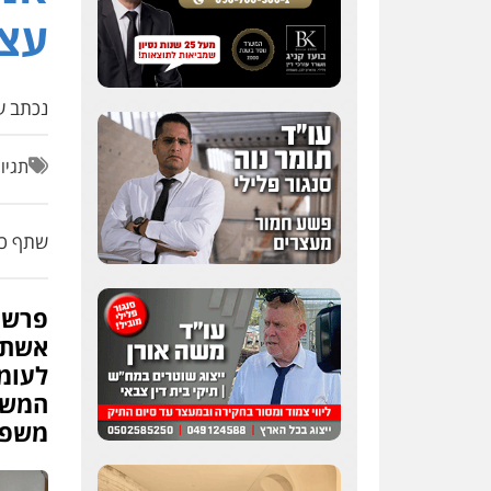
עצ
נכתב על
תגיו
שתף כת
פרשת 
אשתו
לעומק
המשמו
משפט