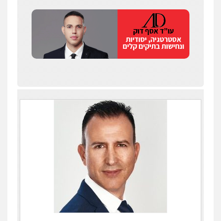
עו"ד אורנת קמרון
פלילי
תעבורה
עורכי דין לענייני אסירים
משפחה
נוער
0505417090
שני אלגרבלי – משרד עורכי דין
פלילי
עורכי דין לענייני אסירים
תעבורה
0507120031
עו"ד אייל אביטל
פלילי
פשיעה חמורה
מעצרים וחקירות
0544712201