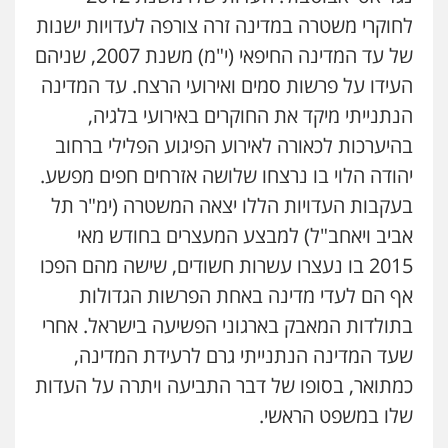
לחוקרי משטרה במדינה זרה צורפה לעדויות ישנות
גיל פרידמן – משרד עו"ד
פלילי
צווארון לבן
מעצרים וחקירות
מחיקת
של עד המדינה החיפאי (י"מ) משנת 2007, שניהם
רישום פלילי
העידו על פרשות סמים ואירועי הרצח. עד המדינה
0503366733
הנתנייתי מיקד את החוקרים באירועי בלגיה,
בהיערכות לכאורה לאירוע הפיגוע הפלילי ברחוב
עורך דין פלילי רובי גלבוע
פלילי
פשיעה חמורה
צווארון לבן
תעבורה
יהודה הלוי בו נרצחו שלושה אזרחים חפים מפשע.
0505537656
בעקבות העדויות הללו יצאה המשטרה (ימ"ר תל
אביב ויאחב"ל) למבצע המעצרים בחודש מאי
2015 בו נעצרו עשרות חשודים, שישה מהם הפכו
חנא בולוס – משרד עורכי דין
פלילי
פשיעה חמורה
צווארון לבן
נזיקין
אף הם לעדי מדינה באחת הפרשות הגדולות
0546661544
בתולדות המאבק בארגוני הפשיעה בישראל. אחרי
שעד המדינה הנתנייתי גרם לרעידת המדינה,
עו"ד קובי בן שעיה
כמתואר, בסופו של דבר התביעה ויתרה על העדות
פלילי
צווארון לבן
צבאי
שלו במשפט הראשי.
0524040052