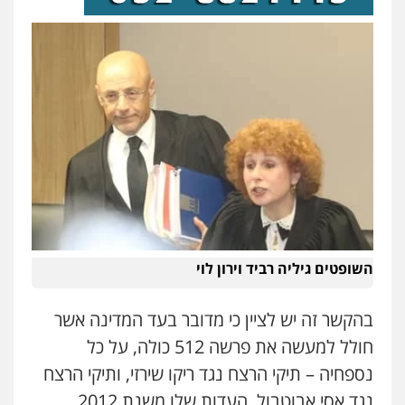
עו"ד אמיר נאטור
פלילי
פשיעה חמורה
צווארון לבן
מעצרים
0543326767
עו"ד פאדי זועבי
פלילי
פשיעה חמורה
סמים
עורכי דין לענייני
אסירים
תעבורה
0506984757
עו"ד אתנה אדרי
פשיעה חמורה
כלכלי
פלילי
מעצרים
וחקירות
עורכי דין לענייני אסירים
השופטים גיליה רביד וירון לוי
0502181995
בהקשר זה יש לציין כי מדובר בעד המדינה אשר
עו"ד גיורא זילברשטיין
חולל למעשה את פרשה 512 כולה, על כל
פלילי
פשיעה חמורה
מעצרים וחקירות
נספחיה – תיקי הרצח נגד ריקו שירזי, ותיקי הרצח
0505212444
נגד אסי אבוטבול. העדות שלו משנת 2012