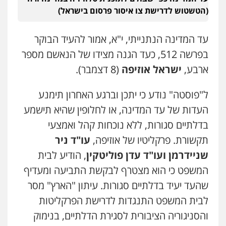
עו"ד אביגדור פלדמן
(הטשטוש לדרישת צו איסור פרסום בישראל)
פלילי
אסירים
צווארון לבן
זכויות אדם
אזרחי
0505345826
עד המדינה הנתנייתי, י"א, אמור להעיד הבוקר
בפרשה 512, כעד הגנה מצידו של הנאשם מספר
עו"ד נס בן נתן
ארבע,
ישראל אוזיפה
(8 דצמבר).
פלילי
כלכלי
פשיעה חמורה
נוער
0505555110
ל"פוסטה" נודע כי יתכן וברגע האחרון תימנע
העדות של עד המדינה, או לחלופין שהיא תישמע
אסף כרמונה – עורך דין פלילי
בדלתיים סגורות, ללא נוכחות קהל ואמצעי
פלילי
פשיעה חמורה
כלכלי
מעצרים
וחקירות
תקשורת. פרקליטיו של אוזיפה,
עו"ד ניר
0522540777
שניידרמן ועו"ד עדן פוליטקין
, הודיע לבית
המשפט כי הוא מצטרף לבקשת התביעה ומעדיף
עו"ד דניאל דרוביצקי
שהעד יעיד בדלתיים סגורות. עיתון "הארץ" מסר
פלילי
משפחה
צבאי
0526409925
לבית המשפט התנגדות לדרישת הפרקליטות
והסניגוריה הציבורית לסגירת הדלתיים, בנימוק