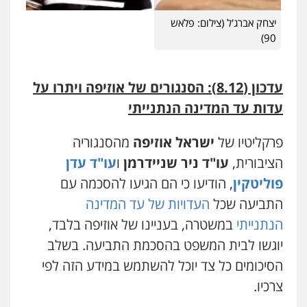
0544231863
יצחק אברג'ל (צילום: פלאש
90)
עו"ד מעיין שמחון
פלילי
מעצרים וחקירות
עורכי דין לענייני
אסירים
עדכון (8.12): הסנגורים של אוזיפה ויתרו על
0587604050
עדות עד המדינה הנתנייתי
פרקליטיו של
ישראל אוזיפה
מהסנגוריה
עו"ד שאדי כבהא
פלילי
עורכי דין לענייני אסירים
הציבורית,
עו"ד ניר שניידרמן
ו
עו"ד עדן
0525556970
פוליטקין
, הודיעו כי הם הגיעו להסכמה עם
התביעה שכל
העדויות של עד המדינה
עו"ד פאדי בראנסי
הנתנייתי
במשטרה, בעניינו של אוזיפה בלבד,
פלילי
צווארון לבן
עבירות בטחוניות
מעצרים
וחקירות
יוגשו לבית המשפט בהסכמת התביעה. בשלב
0524122241
הסיכומים כל צד יוכל להשתמש במידע הזה לפי
צרכיו.
עו"ד ד"ר איתן פינקלשטיין