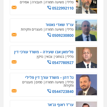
פלילי
פשיעה חמורה
תעבורה
אסירים
עו"ד נס בן נתן
0522992110
פלילי
כלכלי
פשיעה חמורה
נוער
0505555110
עו"ד שאדי נאטור
פלילי
פשיעה חמורה
מעצרים וחקירות
אסף כרמונה – עורך דין פלילי
פלילי
פשיעה חמורה
כלכלי
מעצרים
0509230800
וחקירות
0522540777
סלימאן אבו שעירה – משרד עורכי דין
פלילי
בטחוני
צבאי
נזיקין
עו"ד דניאל דרוביצקי
0547780927
פלילי
משפחה
צבאי
0526409925
גל דהן – משרד עורך דין פלילי
פלילי
פשיעה חמורה
סמים
מעצרים
שחר מנדלמן, שלומציון גבאי מנדלמן
וחקירות
– משרד עורכי דין
0544723840
פלילי
התמחות בייצוג בעבירות מין
0505522334
עו"ד ראוף נג'אר