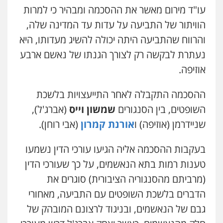
כלכלי
הלבנת הון
חילוט
ייעוץ לעורכי דין
עו"ד מירום מאשר את ההסכמה ומבהיר כי למרות
0507061374
הוויתור של התביעה על עדות עד המדינה שלה,
והרווח שהתביעה היתה יכולה להשיג מעדותו, היא
עו"ד קארין לגטיוי
נעתרת לבקשה רק לצורך הגנתו של נאשם ארבע
פלילי
פשיעה חמורה
מעצרים וחקירות
אוזיפה.
0507446995
ההסכמה התקבלה לאחר התייעצויות בלשכת
עו"ד אלינור טל
השופטים, בין הסנגורים
שמשון וייס
(אברג'ל),
עבירות פליליות
משפט מנהלי
עתירות
אסירים
ועדות שחרורים
שניידרמן (אוזיפה) ו
אורנת קמרון
(אבי רוחן).
0523823782
בעקבות ההסכמה אליה הגיעו עורכי הדין נשמעו
עו"ד רויטל סבג שקד
טענות רמות בתא הנאשמים, על כך שעורכי הדין
פלילי
פשיעה חמורה
אמצעי לחימה
(מרביתם מהסנגוריה הציבורית) סוגרים את
אלימות
עורכי דין לענייני אסירים
0528615306
הדברים בלשכת השופטים עם התביעה, מאחורי
גבם של הנאשמים, ובניגוד לרצונם המובהק של
עו"ד רועי אטיאס