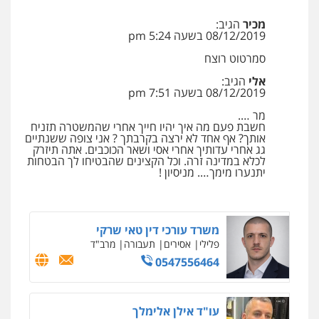
עו"ד אריה פטר
וחקירות
צבאי
תעבורה
לשעבר סגן מנהל המחלקה הפלילית
0544218336
מכיר
הגיב:
בפרקליטות המדינה
08/12/2019 בשעה 5:24 pm
0506217994
סמרטוט רוצח
עו"ד עלי סעדי
פלילי
פשיעה חמורה
ליווי וייצוג בחקירות
אלי
הגיב:
ומעצרים
משרד עורכי דין פארס פלאח
08/12/2019 בשעה 7:51 pm
פלילי
צבאי
צווארון לבן והונאה
ביטוח לאומי
0508824984
מר ….
0549911449
חשבת פעם מה איך יהיו חייך אחרי שהמשטרה תזניח
אותך? אף אחד לא ירצה בקרבתך ? אני צופה ששנתיים
עו"ד ירון גיגי
גג אחרי עדותיך אחרי אסי ושאר הכוכבים. אתה תיזרק
לכלא במדינה זרה. וכל הקצינים שהבטיחו לך הבטחות
פלילי
צווארון לבן
מעצרים
הליכי הסגרה
עו"ד עידית שינו-אמיתי
יתנערו מימך…. מניסיון !
פלילי
עורכי דין לענייני אסירים
פשיעה
0522249087
חמורה
מעצרים וחקירות
0507587013
משרד עורכי דין טאי שרקי
פלילי
אסירים
תעבורה
מרב"ד
עו"ד אביגדור פלדמן
0547556464
פלילי
אסירים
צווארון לבן
זכויות אדם
אזרחי
0505345826
עו"ד אילן אלימלך