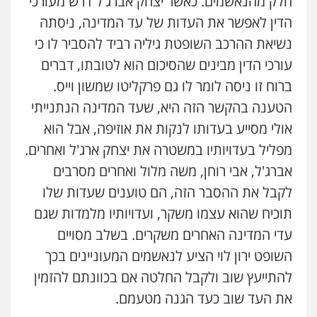
חלק מהנאשמים. כאשר יצחק אברג'ל דרש מעורכי
משפט פלילי
פשיעה חמורה
צווארון לבן
הדין לאפשר את העדות של עד המדינה, ניסתה
525043999
נשיאת ההרכב השופטת גיליה רביד להסביר לו כי
גיא זהבי משרד עורכי דין
עורכי הדין מבינים שהסיכום הוא לטובתו, דברים
פלילי
משפחה
עו"ד אסף כהן
ברוח זו ניסה לומר לו גם פרקליטו שמשון וייס.
503456449
פלילי
פשיעה חמורה
סמים והימורים
מעצרים וחקירות
הטענה בהקשר הזה היא, שעד המדינה הנתנייתי
0526555488
אולי מסייע בעדותו לנקות את אוזיפה, אבל הוא
עו"ד איהאב ג'לג'ולי
פלילי
מעצרים וחקירות
עורכי דין לענייני
מפליל בעדויותיו במשטרה את יצחק ארג'ל ואחרים.
אסירים
עורך דין תמיר אלטיט
אברג'ל, אבי רוחן, משה מלול ואחרים מסרבים
פלילי
תעבורה
0505216700
0545577862
לקבל את ההסבר הזה, הם טוענים שעדות שלו
תוכיח שהוא עצמו משקר, ועדויותיו מלמדות שגם
עו"ד שלומי שרון
פלילי
צבאי
מעצרים וחקירות
עדי המדינה האחרים משקרים. בשלב מסויים
עו"ד דרוויש נאשף
0547342002
פלילי
פשיעה חמורה
זכויות אדם
השופט ירון לוי הציע לנאשמים המעוניינים בכך
0527448141
להתייעץ שוב ולקבל החלטה אם בכוונתם להזמין
את העד שוב כעד הגנה מטעמם.
עו"ד אלון קריטי
פלילי
כלכלי
אלימות
סמים
מעצרים
חליל ביאדי – משרד עורכי דין