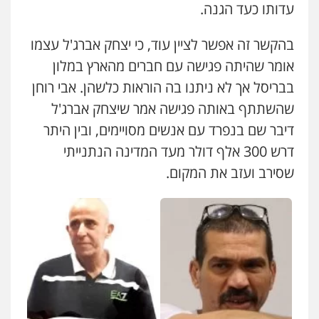
עדותו כעד הגנה.
0545437431
בהקשר זה אפשר לציין עוד, כי יצחק אברג'ל עצמו
עו"ד תומר בנישתי
אומר שהיתה פגישה עם חברים מהארץ במלון
פלילי
מעצרים וחקירות
צווארון לבן
פשיעה
חמורה
בבריסל אך לא ניתנו בה הוראות כלשהן. אבי רוחן
0546657865
שהשתתף באותה פגישה אמר שיצחק אברג'ל
דיבר שם בנפרד עם אנשים מסויימים, ובין היתר
עו"ד שגיא אקו
דרש 300 אלף דולר מעד המדינה הנתנייתי
פלילי
מעצרים וחקירות
סמים
עבירות מין
עורכי דין לענייני אסירים
שסירב ועזב את המקום.
0525279829
אלי אונגר משרד עו"ד
פלילי
פשיעה חמורה
מעצרים
מנהלי
רישוי
עסקים
0507302623
לוי מלאך דדון – משרד עו"ד
פלילי
פשיעה חמורה
מעצרים וחקירות