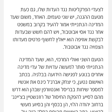
לצעדי הפרקליטות נגד העדות שלו, גם כעת
עו"ד עינב יתח
מטעם ההגנה, יש שני טעמים. האחד, משום שעד
פלילי
פשיעה חמורה
עורכי דין לענייני
אסירים
צבאי
המדינה הנתנייתי אמור להעיד בקרוב במשפט
0546364651
אחר נגד אסי אבוטבול, ויש להם חשש שבעדות
לבקשת אוזיפה הוא ייאלץ לחשוף פרטים מעדותו
עו"ד עמית שלף
פלילי
פשיעה חמורה
עורכי דין לענייני
הצפויה נגד אבוטבול.
אסירים
סמים
0542068898
הטעם השני ואולי המרכזי, הוא, שעד המדינה
הנתנייתי סותר למעשה עדויות של עדי מדינה
אייל בן שושן, עורך דין פלילי
אחרים בנוגע לפגישה הידועה בבלגיה. בכתב
פלילי
מעצרים וחקירות
פשיעה חמורה
נוער
רישום פלילי
האישום נטען, כי יצחק אברג'ל כינס את אנשיו
0522763105
למספר שיחות בבריסל ואנטוורפן שבהן הוא דרש
מהם לסייע להפקת החיסול של רוזנשטיין בצ'יינג'
רעות כהן – משרד עורכי דין
פלילי
צווארון לבן
תעבורה
אסירים
מעצרים
ברחוב יהודה הלוי, הן בכסף והן בסיוע מעשי
וחקירות
לביצוע. כתב האישום מבוסס בחלק הזה על
0506277425