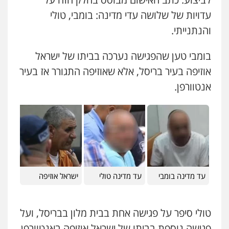
עדויות של שלושה עדי מדינה: בומבי, טולי
והנתנייתי.
עו"ד מאור שגב
פלילי
פשיעה חמורה
מעצרים וחקירות
0546680127
בומבי טען שהפגישה נערכה בביתו של ישראל
אוזיפה בעיר בריסל, אלא שאוזיפה התגורר אז בעיר
אנטוורפן.
עו"ד נעם שביט
פלילי
פשיעה חמורה
מיסים
הלבנת הון
פסיכיאטריה משפטית
0506216048
עו"ד דותן דניאלי
פלילי
פשיעה חמורה
צווארון לבן
פשיעה
כלכלית
עורכי דין לענייני אסירים
נוער
0542442982
עד מדינה בומבי
עד מדינה טולי
ישראל אוזיפה
עו"ד יצחק איצקוביץ'
טולי סיפר על פגישה אחת בבית מלון בבריסל, ועל
פלילי
פשיעה חמורה
צווארון לבן
פגישה נוספת בביתו של ישראל אוזיפה באנטוורפן