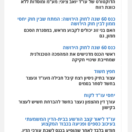
לעורכי דין
האם בני זוג יכולים לקבוע מראש, במסגרת הסכם
עו"ד ירון גיגי
ממון, גם
0544500346
פלילי
צווארון לבן
מעצרים
הליכי הסגרה
עורך דין פלילי רובי גלבוע
כנס 60 שנה לחוק הירושה
0522249087
פלילי
פשיעה חמורה
צווארון לבן
תעבורה
מאיה בלום, עו"ס, טיפול ושיקום
ראשי הכנס מדגישים את המהפכה הטכנולגית
0505537656
טיפול בהתמכרויות
שירותים מקצועיים
שמחייבת שינויי חקיקה
לעורכי דין
משרד עורכי דין טאי שרקי
0504062539
חפץ חשוד
פלילי
אסירים
תעבורה
מרב"ד
חנא בולוס – משרד עורכי דין
עצור בתיק ניסיון רצח קיבל חבילה מעו"ד ונעצר
0547556464
פלילי
פשיעה חמורה
צווארון לבן
נזיקין
בחשד לסחר בסמים
עו"ד ד"ר אבי שקד
0546661544
עבירות כלכליות
הלבנת הון
חילוטים
יחסי עו"ד לקוח
עבירות פליליות
עורך דין מהצפון נעצר בחשד להברחת חשיש לעצור
עו"ד אילן אלימלך
0544385337
בקישון
פלילי
פשיעה חמורה
תעבורה
אסירים
עו"ד קובי בן שעיה
0522992110
פלילי
צווארון לבן
צבאי
עו"ד ליאור קצב הורשע בבית-הדין המשמעתי
איתי חקירות – שירותים לעורכי דין
בעיכוב כספים ופגיעה בכבוד המקצוע
0524040052
חקירות פרטיות
חקירות כלכליות
חקירות
חודש בלבד לאחר שהופיע בכנס לשכת עורכי הדין,
אישות
איתורים
עו"ד שאדי נאטור
קצב הורשע
0537865001
פלילי
פשיעה חמורה
מעצרים וחקירות
עו"ד אורי רינצקי
10 מיליון
0509230800
פלילי
כלכלי
ניהול משפטים
ניר קידר – צלם
עורך-דין חשוד בהעלמת הכנסות והתחמקות ממס
0506216813
רכישה
צילום עורכי דין
שירותים מקצועיים לעורכי