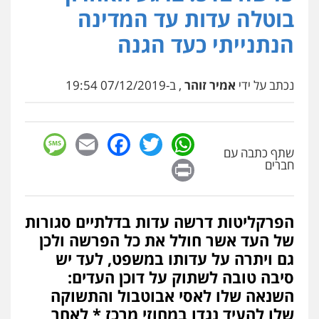
פלילי
פשיעה חמורה
זכויות אדם
בוטלה עדות עד המדינה
0527448141
הנתנייתי כעד הגנה
חליל ביאדי – משרד עורכי דין
פלילי
דיני תעבורה
מעצרים וחקירות
נכתב על ידי
אמיר זוהר
, ב-07/12/2019 19:54
פשיעה חמורה
אסירים
0509636895
sage
Facebook
Email
WhatsApp
Twitter
עו"ד איהאב זבידאת
שתף כתבה עם
Print
חברים
פלילי
פשיעה חמורה
ארגוני פשע
עבירות
המתה
עבירות מין
0509930581
הפרקליטות דרשה עדות בדלתיים סגורות
עו"ד יפעת שוורץ סיל
של העד אשר חולל את כל הפרשה ולכן
פלילי
תעבורה
גם ויתרה על עדותו במשפט, לעד יש
0523379525
סיבה טובה לשתוק על דוכן העדים:
השנאה שלו לאסי אבוטבול והתשוקה
שלו להעיד נגדו במחוזי מרכז * לאחר
עו"ד אליה חן ברק