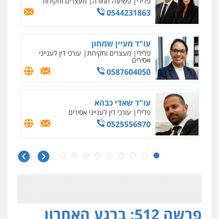
אלימות
עורכי דין לענייני אסירים
0528615306
עו"ד רועי אטיאס
משפט פלילי
פשיעה חמורה
צווארון לבן
525043999
עו"ד אסף כהן
פלילי
פשיעה חמורה
סמים והימורים
מעצרים וחקירות
0526555488
עורך דין תמיר אלטיט
פלילי
תעבורה
0545577862
פרשה 512: ברגע האחרון
עו"ד דרוויש נאשף