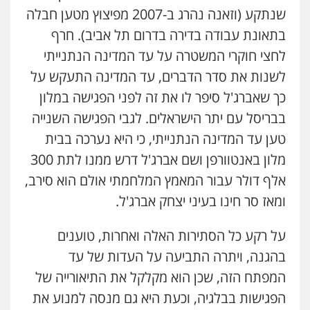
0524282442
שנתקע (וזאנה נהרג ב-2007 מפיצוץ מטען חבלה
בתאונת עבודה בדירה בדרום תל אביב). חרף
כבריאן, מזר – משרד עורכי דין
לחצי חוקרי המשטרה על עד המדינה הנתנייתי
פלילי
מעצרים וחקירות
לשנות את סדר הדברים, עד המדינה התעקש על
0543986802
כך שאברג'ל סיפר לו את זה לפני הפגישה במלון
בבריסל עם יתר הישראלים. לגבי הפגישה השנייה
עו"ד אבי כהן
טען עד המדינה הנתנייתי, כי היא נערכה בבית
פלילי
פשיעה חמורה
קטינים
אלימות
סמים
עבירות מין
מלון באנטוורפן ושם אברג'ל דרש ממנו לתת 300
0523647066
אלף דולר עבור המאמץ המלחמתי אולם הוא סירב,
ומאז סר חינו בעיני יצחק אברג'ל.
ויקי שמואל – משרד עו"ד
פלילי
משפט פלילי
על רקע כל הסתירות האלה ואחרות, טוענים
0528959600
בהגנה, ויתרה התביעה על העדות של עד
המפתח הזה, שכן הוא מקלקל את התיאורייה של
קורל קרוז – עורך דין פלילי
הפגישות בבלגיה, וכעת היא גם מנסה למנוע את
משפט פלילי