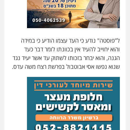
עו"ד מוחמד רחאל
פלילי
פשיעה חמורה
צווארון לבן
צבאי
מעצרים וחקירות
0502228917
בר ציון – אוזן משרד עורכי דין
ל"פוסטה" נודע כי העד עצמו הודיע כי במידה
פלילי
עבירות תנועה
תעבורה
פשיעה
חמורה
והוא יחוייב להעיד אין בכוונתו לומר דבר כעד
0505258475
הגנה, והוא יבחר בזכותו לשתוק עד אשר יעיד נגד
שנוא נפשו אסי אבוטבול בפרשת רצח משה עדס.
עו"ד מוחמד סביחאת
פלילי
תעבורה
פשיעה כלכלית
0525077716
עו"ד יניב זוסמן
פלילי
כלכלי
פשיעה חמורה
מעצרים
וחקירות
0525199949