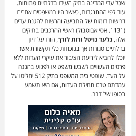
שחר מנדלמן, שלומציון גבאי מנדלמן
שכל עדי המדינה בתיק העידו בדלתיים פתוחות.
– משרד עורכי דין
עוד לפי ההתנגדות, כאשר היו במשפטים אחרים
פלילי
התמחות בייצוג בעבירות מין
0505522334
דרישות דומות של התביעה והרשות להגנת עדים
(1131, אסי אבוטבול) ראשי ההרכבים בתיקים
אלה,
גלעד נויטל
ו
רות לורך
, הורו על דיון
עו"ד אלינור מתיתיה
פלילי
תעבורה
צבאי
משפחה
בדלתיים סגורות אך בנוכחות כלי תקשורת אשר
0526577766
יוכלו להביא לידיעת הציבור את עיקרי העדות ללא
פרטים העשויים לשבש משפט או לפגוע בהגנה
עו"ד עמית רוזנצויג
על העד. שופטי בית המשפט בתיק 512 יחליטו על
משפט פלילי
דיני תעבורה
עמדתם טרם תחילת העדות, אם היא תשמע
0532700200
בסופו של דבר.
עו"ד אור בן שאנן
פלילי
מעצרים וחקירות
0549199449