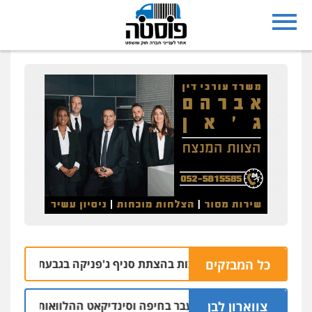
כל המבזקים
ו בחשד למעורבות בהצתת סניף ג'פניקה בגבעתיים
06.08 | 22:58
צווארון לבן
 יו"ר ש"ס לשעבר בחיפה וסינדיקאט ההלוואות של משפחת הרינג