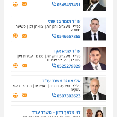
וחקירות
0524122241
עו"ד ד"ר איתן פינקלשטיין
כלכלי
הלבנת הון
חילוט
ייעוץ לעורכי דין
0507061374
עו"ד קארין לגטיוי
פלילי
פשיעה חמורה
מעצרים וחקירות
0507446995
עו"ד אלינור טל
עבירות פליליות
משפט מנהלי
עתירות
אסירים
ועדות שחרורים
0523823782
עו"ד רויטל סבג שקד
פלילי
פשיעה חמורה
אמצעי לחימה