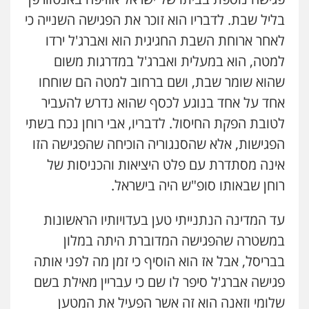
0526655833
בליל שבת. לדבריו הוא זוכר את הפגישה השנייה כי
לאחר ארוחת השבת החגיגית הוא ואברג'ל ירדו
עו"ד אורנת קמרון
פלילי
תעבורה
עורכי דין לענייני אסירים
למטה, הוא במעלית ואברג'ל במדרגות משום
משפחה
נוער
שהוא שומר שבת, ושם ברחוב למטה הם שוחחו
0505417090
אחד על אחד בנוגע לכסף שהוא נדרש להעביר
לטובת הפקת החיסול. לדבריו, אבי רוחן נכח בשתי
שני אלגרבלי – משרד עורכי דין
פלילי
עורכי דין לענייני אסירים
תעבורה
הפגישות, אלא שהסנגוריה הוכיחה שהפגישה הזו
0507120031
אינה מסתדרת עם פלט היציאות והכניסות של
רוחן שבאותו סופ"ש היה בישראל.
עו"ד אייל אביטל
עד המדינה הנתנייתי טען בעדויותיו הראשונות
פלילי
פשיעה חמורה
מעצרים וחקירות
0544712201
במשטרה שהפגישה המדוברת היתה במלון
בבריסל, אבל אז הוא הוסיף כי זמן מה לפני אותה
פגישה אברג'ל סיפר לו שם כי עבריין מאילת בשם
עו"ד רונן בנדל
משפט פלילי
פשיעה חמורה
פלילי
שלומי וזאנה הוא זה אשר הפעיל את המטען