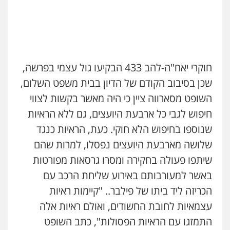
ועדות חקירה
0546312410
עו"ד נעם שביט
פלילי
פשיעה חמורה
מיסים
הלבנת הון
פסיכיאטריה משפטית
חוקרי יאח"ה-להב 433 הבקיעו גול עצמי בפרשה,
0506216048
שכן בסיבוב הקודם של הדיון בבית משפט השלום,
השופט מסארווה ציין כי היה מאשר בקשות לצווי
עו"ד אמיר כהן
חיפוש לגבי כל ארבעת היועצים, גם ללא הראיות
פלילי
מעצרים וחקירות
תעבורה
0537470000
שנוספו בחיפוש הלא חוקי. כעת, הראיות כנגד
שלושה מארבעת היועצים נפסלו, למרות שהם
שיתפו פעולה בחקירה ומסרו גרסאות מפורטות
אבי אמר משרד עורכי דין
פלילי
משפחה
אזרחי מסחרי
באשר למעורבותם באירוע שליחת הרכב עם
0502130230
הכריזה ליד ביתו של פילבר.. "קיימות ראיות
עצמאיות לחובת החשודים, ואולם ראיות אלה
אברהם שהבזי – משרד עורכי דין
התמזגו עם הראיות הפסולות", כתב השופט
מיסים
כלכלי
פלילי
פשיעה כלכלית
הלבנת