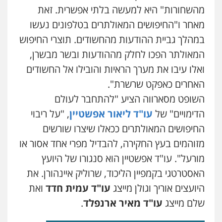
מהשחורות" היא למעשה בלתי אפשרית. זאת
מאחר ו"החיפושים המאולתרים בטלפונים נעשו
במהלך גביית ההודעות מהחשודים. תוצרי החיפוש
המאולתר הפכו לחלק מההודעות ובשר מבשרן,
ואלו עיבו את מערך הראיות והובילו אל החשודים
האחרים כאפקט שרשרת".
השופט מסארווה הציע "להתחבר לעולם
הדימויים" של
עו"ד ליאור אפשטיין
, "על ריבוי
החיפושים המאולתרים ככאלו שיצרו שורשים
מזוהמים בעץ החקירה, להבדיל מפרי אחד אסור או
מורעל". עו"ד אפשטיין הוא סנגורו של היועץ
האסטרטגי בקמפיין הליכוד, שרוליק איינהורן. את
היועצים אוריך וגולן מייצג
עו"ד עמית חדד
ואת
שלם מייצג
עו"ד מאיר ארנפלד
.