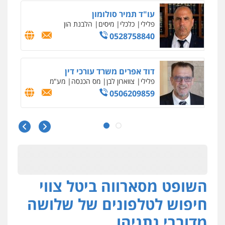
עו"ד תמיר סולומון
פלילי
כלכלי
מיסים
הלבנת הון
0528758840
דוד אפרים משרד עורכי דין
פלילי
צווארון לבן
מס הכנסה
מע"מ
0506209859
עו"ד שרון נהרי
פלילי
צווארון לבן
כלכלי
פשיעה כלכלית
בינלאומי
הליכי הסגרה
השופט מסארווה ביטל צווי
עו"ד (רו"ח) יואב ציוני
עבירות מס
הלבנת הון
שומות וערעורי מס
חיפוש לטלפונים של שלושה
0505430819
מדוברי נתניהו