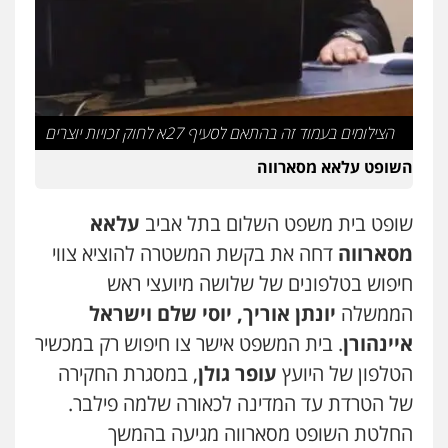
גיל דביר – משרד עורכי דין
פלילי
פשיעה כלכלית
צווארון לבן
0506217771
הצילומים בעמוד זה בהתאם לסעיף 27א לחוק זכויות יוצרים
עו"ד אביגדור פלדמן
השופט עלאא מסארווה
פלילי
אסירים
צווארון לבן
זכויות אדם
אזרחי
0505345826
שופט בית משפט השלום בתל אביב
עלאא
מסארווה
דחה את בקשת המשטרה להוציא צווי
עו"ד תמיר סולומון
חיפוש בטלפונים של שלושה מיועצי ראש
פלילי
כלכלי
מיסים
הלבנת הון
הממשלה
יונתן אוריך, יוסי שלם וישראל
0528758840
איינהורן
. בית המשפט אישר צו חיפוש רק במכשיר
הטלפון של היועץ
עופר גולן
, במסגרת החקירה
דוד אפרים משרד עורכי דין
של הטרדת עד המדינה לכאורה שלמה פילבר.
פלילי
צווארון לבן
מס הכנסה
מע"מ
0506209859
החלטת השופט מסארווה מגיעה בהמשך