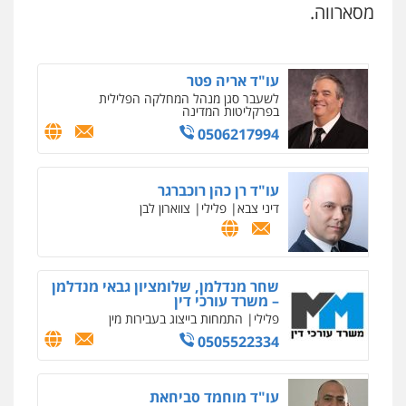
הון
מסארווה.
0504456555
עו"ד אריה פטר
לשעבר סגן מנהל המחלקה הפלילית
בפרקליטות המדינה
0506217994
ניר קידר – צלם
צילום עורכי דין
שירותים מקצועיים לעורכי
דין
עו"ד רן כהן רוכברגר
0504578527
דיני צבא
פלילי
צווארון לבן
רונן הלל – מוניטין
מחיקת כתבות מגוגל ודחיקת אזכורים
שליליים
שירותים מקצועיים לעורכי דין
שחר מנדלמן, שלומציון גבאי מנדלמן
– משרד עורכי דין
0522508109
פלילי
התמחות בייצוג בעבירות מין
0505522334
אחסון אתרים
מהירות
הגנה
גיבוי
תמיכה
שירותים
מקצועיים לעורכי דין
עו"ד מוחמד סביחאת