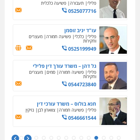
פלילי
תעבורה
פשיעה כלכלית
0525077716
מרכז התחלה חדשה
אסירים
עבירות מין
שירותים מקצועיים
לעורכי דין
עו"ד יניב זוסמן
0544500346
פלילי
כלכלי
פשיעה חמורה
מעצרים
וחקירות
0525199949
מאיה בלום, עו"ס, טיפול ושיקום
טיפול בהתמכרויות
שירותים מקצועיים
לעורכי דין
גל דהן – משרד עורך דין פלילי
0504062539
פלילי
פשיעה חמורה
סמים
מעצרים
וחקירות
0544723840
עו"ד ד"ר אבי שקד
עבירות כלכליות
הלבנת הון
חילוטים
עבירות פליליות
חנא בולוס – משרד עורכי דין
0544385337
פלילי
פשיעה חמורה
צווארון לבן
נזיקין
0546661544
איתי חקירות – שירותים לעורכי דין
חקירות פרטיות
חקירות כלכליות
חקירות
אישות
איתורים
עו"ד אורי רינצקי