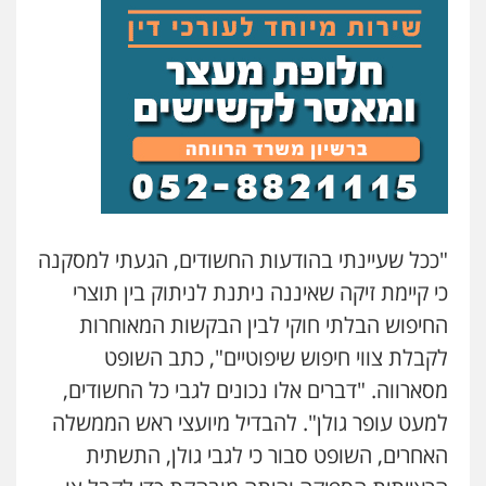
"ככל שעיינתי בהודעות החשודים, הגעתי למסקנה
כי קיימת זיקה שאיננה ניתנת לניתוק בין תוצרי
עו"ד יניב זוסמן
החיפוש הבלתי חוקי לבין הבקשות המאוחרות
פלילי
כלכלי
פשיעה חמורה
מעצרים
לקבלת צווי חיפוש שיפוטיים", כתב השופט
וחקירות
0525199949
מסארווה. "דברים אלו נכונים לגבי כל החשודים,
למעט עופר גולן". להבדיל מיועצי ראש הממשלה
גל דהן – משרד עורך דין פלילי
האחרים, השופט סבור כי לגבי גולן, התשתית
פלילי
פשיעה חמורה
סמים
מעצרים
וחקירות