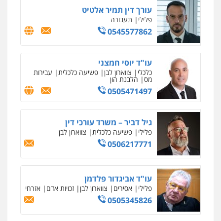
עורך דין תמיר אלטיט
פלילי
תעבורה
0545577862
עו"ד יוסי חמצני
כלכלי
צווארון לבן
פשיעה כלכלית
עבירות
מס
הלבנת הון
0505471497
גיל דביר – משרד עורכי דין
פלילי
פשיעה כלכלית
צווארון לבן
0506217771
עו"ד אביגדור פלדמן
פלילי
אסירים
צווארון לבן
זכויות אדם
אזרחי
0505345826