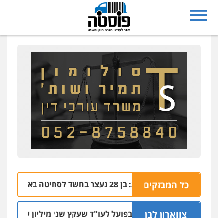
כל המבזקים
נצרת: בן 28 נעצר בחשד לסחיטה באיומים מטלפון שאינו שלו
04.08 | 17:5
צווארון לבן
מאסר בפועל לעו"ד שעקץ שני מיליון שקל על דירה ה
04.08 | 1