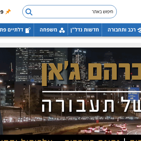
פו
רכב ותחבורה
חדשות נדל"ן
משפחה
דלתיים פת