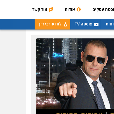
הכנסה
מע"מ
סטה עסקים
אודות
צור קשר
0506209859
עו"ד נעם שביט
וחות
פוסטה TV
לוח עורכי דין
פלילי
פשיעה חמורה
מיסים
הלבנת הון
פסיכיאטריה משפטית
0506216048
עו"ד אלון קריטי
פלילי
כלכלי
אלימות
סמים
מעצרים
0525544654
עו"ד אייל בסרגליק
פלילי
כלכלי
צווארון לבן
עורכי דין לענייני אסירים
אזרחי
נדל"ן / עסקים
0528488515
עו"ד יוסי חמצני