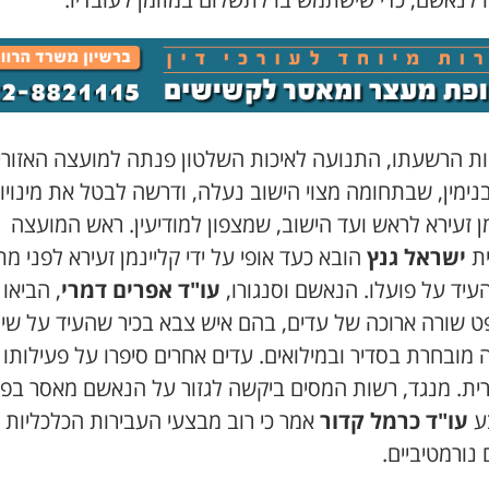
ת הרשעתו, התנועה לאיכות השלטון פנתה למועצה האזורי
ימין, שבתחומה מצוי הישוב נעלה, ודרשה לבטל את מינויו
ן זעירא לראש ועד הישוב, שמצפון למודיעין. ראש המועצה
ית
ישראל גנץ
הובא כעד אופי על ידי קליינמן זעירא לפני מתן
העיד על פועלו. הנאשם וסנגורו,
עו"ד אפרים דמרי
, הביאו
 שורה ארוכה של עדים, בהם איש צבא בכיר שהעיד על שיר
 מובחרת בסדיר ובמילואים. עדים אחרים סיפרו על פעילותו
רית. מנגד, רשות המסים ביקשה לגזור על הנאשם מאסר בפו
ע
עו"ד כרמל קדור
אמר כי רוב מבצעי העבירות הכלכליות 
נורמטיביים.