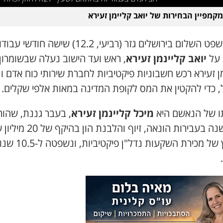
מקמפיין הבחירות של יואב קליימן זעירא
בית משפט השלום בירושלים גזר (רביעי, 12.2) שישה חודשי ע
 על
יואב קליינמן זעירא
, ראש ועד הישוב נעלה שבשומרון.
ן זעירא רכש חשבוניות פיקטיביות לחברת שירותי כוח אדם וני
, כדי להקטין את המס לקופת המדינה במאות אלפי שקלים.
ו של הנאשם היא
מיכל קליינמן זעירא
, בעבר גננת, שהו
לפני שנה בעבירות הונאה, זיוף והלבנת הו
בעוקץ של מכירת השקעות נדל"ן פיקטיביות, ו