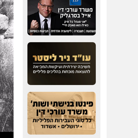
עו"ד אייל אוחיון
פלילי
עורכי דין לענייני
אסירים
מעצרים וחקירות
0523602602
עו"ד אשרף שחאדה
פלילי
פשיעה חמורה
מעצרים וחקירות
תעבורה
0549535659
רעות כהן – משרד עורכי