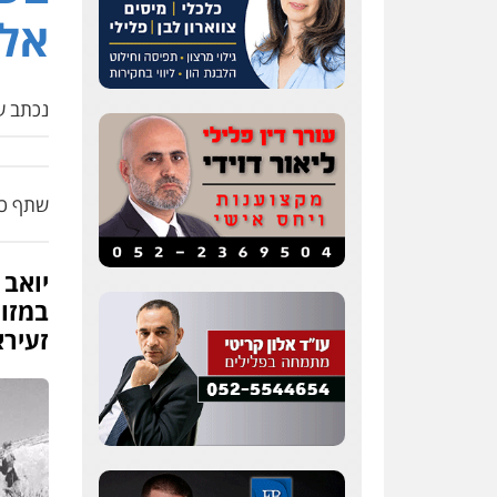
אל
נכתב על
שתף כת
יואב 
במזומ
זעירא