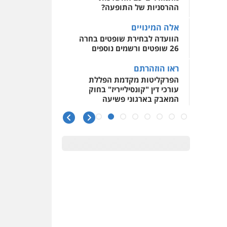
ההרסניות של התופעה?
אלה המינויים
הוועדה לבחירת שופטים בחרה
26 שופטים ורשמים נוספים
ראו הוזהרתם
הפרקליטות מקדמת הפללת
עורכי דין "קונסילייריז" בחוק
המאבק בארגוני פשיעה
משרות אמון
יו"ר מחוז ת"א משבץ עובדות
שלו למינוי דייני בית הדין
למשמעת
האופנוע חזר הביתה
עו"ד גיל פרידמן והרפתקאות
אופנוע השטח שלו
הזכות לטנף
זוכה עורך-דין שהשווה את ברק