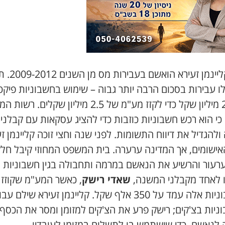
יואב קליינמן זעירא 
לו עבירות בסכום הרבה יותר גבוה – שימוש בחשבוניות פיקט
של 20 מיליון שקל כדי לקזז מע"מ של 2.5 מיליון שקלים. רש
י הוא רכש חשבוניות כוזבות כדי להציג עסקאות עם קבלני
להגדיל את דיווח התשומות. לפני שנה וחצי זוכה קליינמן ז
אישומים, אך המדינה ערערה. בית המשפט המחוזי קיבל חל
רעור והרשיע את הנאשם במרמה ותחבולה בגין חשבוניות
 לאחד מקבלני המשנה,
שאדי רישק
, כאשר המע"מ שקוזז
בחשבוניות אלה עמד על 350 אלף שקל. קליינמן זעירא שילם עב
ניות בצ'קים; רישק פרע את הצ'קים למזומן ומסר את הכסף
 לנאשם, כדי שישתמש בו לתשלום במזומן לעובדיו.