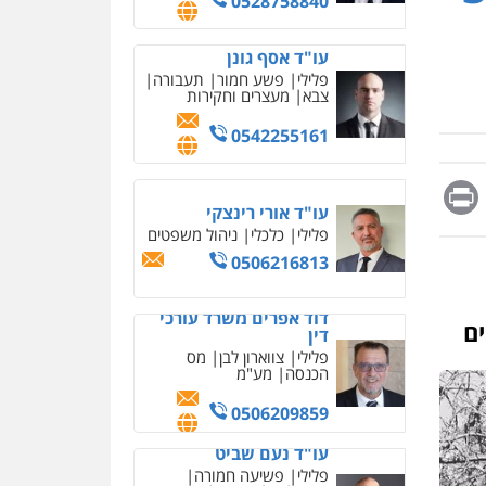
0542255161
מחיקת כתבות מגוגל
ודחיקת אזכורים שליליים
שירותים מקצועיים לעורכי
דין
עו"ד אורי רינצקי
0522508109
פלילי
כלכלי
ניהול משפטים
0506216813
אחסון אתרים
מהירות
הגנה
גיבוי
תמיכה
שירותים מקצועיים
דוד אפרים משרד עורכי
Messag
Print
Fa
E
לעורכי דין
דין
פלילי
צווארון לבן
מס
הכנסה
מע"מ
מרכז התחלה חדשה
0506209859
אסירים
עבירות מין
שירותים מקצועיים לעורכי
עו"ד נעם שביט
דין
פלילי
פשיעה חמורה
מיסים
הלבנת הון
0544500346
פסיכיאטריה משפטית
מאיה בלום, עו"ס,
טיפול ושיקום
0506216048
טיפול בהתמכרויות
שירותים מקצועיים לעורכי
דין
עו"ד אלון קריטי