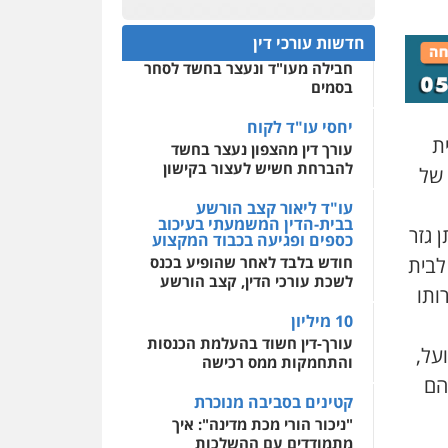
חפץ חשוד
0522508109
חדשות עורכי דין
עצור בתיק ניסיון רצח קיבל
חבילה מעו"ד ונעצר בחשד לסחר
אחסון אתרים
בסמים
מהירות
הגנה
גיבוי
תמיכה
שירותים מקצועיים
לעורכי דין
יחסי עו"ד לקוח
ת
עורך דין מהצפון נעצר בחשד
להברחת חשיש לעצור בקישון
 של
מרכז התחלה חדשה
אסירים
עבירות מין
עו"ד ליאור קצב הורשע
שירותים מקצועיים לעורכי
בבית-הדין המשמעתי בעיכוב
 גזר
דין
כספים ופגיעה בכבוד המקצוע
 לבית
חודש בלבד לאחר שהופיע בכנס
0544500346
לשכת עורכי הדין, קצב הורשע
ותו
10 מיליון
עורך-דין חשוד בהעלמת הכנסות
על,
והתחמקות ממס רכישה
הם
קטינים בסביבה מנוכרת
"ניכור הורי מכת מדינה": איך
מתמודדים עם ההשלכות