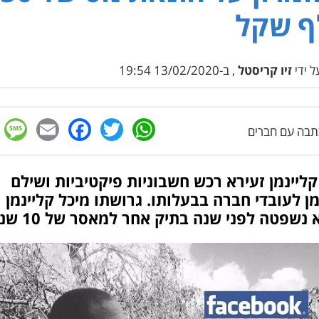
ף שקל
 ידי
זיו קריסטל
, ב-13/02/2020 19:54
e
cebook
mail
WhatsApp
Twitter
בה עם חברים
קליינמן זעירא רכש חשבוניות פיקטיביות ושילם
ן לעובדי חברה בבעלותו. גרושתו מיכל קליינמן
 נשפטה לפני שנה בתיק אחר למאסר של 10 שנים